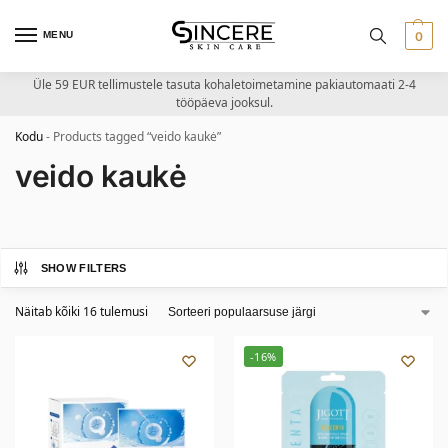
MENU
0
Üle 59 EUR tellimustele tasuta kohaletoimetamine pakiautomaati 2-4
tööpäeva jooksul.
Kodu
-
Products tagged “veido kaukė”
veido kaukė
SHOW FILTERS
Näitab kõiki 16 tulemusi
-16%