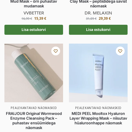
Mud Mask – õrn puhastav
Clay Mask – peptiididega savist
mudamask
näomask
VVBETTER
DR. MELAXIN
15,39
€
29,39
€
16,99
€
31,09
€
Lisa ostukorvi
Lisa ostukorvi
PEALEKANTAVAD NÄOMASKID
PEALEKANTAVAD NÄOMASKID
FRAIJOUR Original Wormwood
MEDI PEEL Mooltox Hyaluron
Enzyme Cleansing Pack –
Layer Wrapping Mask – niisutav
puhastav ensüümidega
hüaluroonhappe näomask
näomask