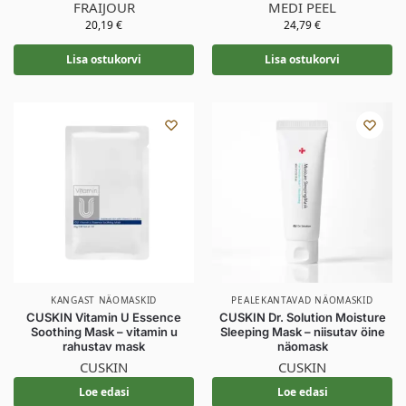
FRAIJOUR
MEDI PEEL
20,19
€
24,79
€
Lisa ostukorvi
Lisa ostukorvi
KANGAST NÄOMASKID
PEALEKANTAVAD NÄOMASKID
CUSKIN Vitamin U Essence
CUSKIN Dr. Solution Moisture
Soothing Mask – vitamin u
Sleeping Mask – niisutav öine
rahustav mask
näomask
CUSKIN
CUSKIN
Loe edasi
Loe edasi