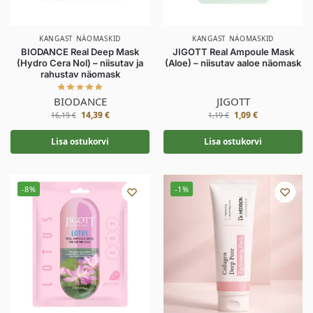
KANGAST NÄOMASKID
KANGAST NÄOMASKID
BIODANCE Real Deep Mask
JIGOTT Real Ampoule Mask
(Hydro Cera Nol) – niisutav ja
(Aloe) – niisutav aaloe näomask
rahustav näomask
BIODANCE
JIGOTT
14,39
€
1,09
€
16,19
€
1,19
€
Lisa ostukorvi
Lisa ostukorvi
-8%
-1%