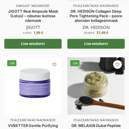
KANGAST NÄOMASKID
PEALEKANTAVAD NÄOMASKID
JIGOTT Real Ampoule Mask
DR. HEDISON Collagen Deep
(Lotus) – niisutav lootose
Pore Tightening Pack – poore
näomask
ahendav kollageenmask
JIGOTT
DR. HEDISON
1,09
€
31,49
€
1,19
€
31,69
€
Lisa ostukorvi
Lisa ostukorvi
-9%
-5%
PEALEKANTAVAD NÄOMASKID
PEALEKANTAVAD NÄOMASKID
VVBETTER Gentle Purifying
DR. MELAXIN Dubai Peptide