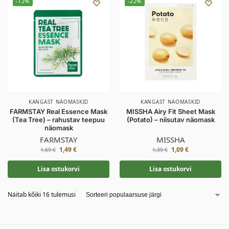
-12%
-22%
KANGAST NÄOMASKID
KANGAST NÄOMASKID
FARMSTAY Real Essence Mask
MISSHA Airy Fit Sheet Mask
(Tea Tree) – rahustav teepuu
(Potato) – niisutav näomask
näomask
FARMSTAY
MISSHA
1,49
€
1,09
€
1,69
€
1,39
€
Lisa ostukorvi
Lisa ostukorvi
Näitab kõiki 16 tulemusi