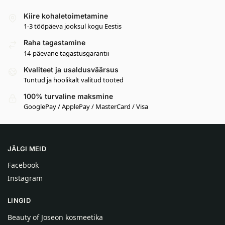
Kiire kohaletoimetamine
1-3 tööpäeva jooksul kogu Eestis
Raha tagastamine
14-päevane tagastusgarantii
Kvaliteet ja usaldusväärsus
Tuntud ja hoolikalt valitud tooted
100% turvaline maksmine
GooglePay / ApplePay / MasterCard / Visa
JÄLGI MEID
Facebook
Instagram
LINGID
Beauty of Joseon kosmeetika