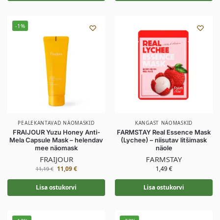
-1%
PEALEKANTAVAD NÄOMASKID
KANGAST NÄOMASKID
FRAIJOUR Yuzu Honey Anti-
FARMSTAY Real Essence Mask
Mela Capsule Mask – helendav
(Lychee) – niisutav litšimask
mee näomask
näole
FRAIJOUR
FARMSTAY
11,09
€
1,49
€
11,19
€
Lisa ostukorvi
Lisa ostukorvi