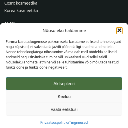
Cosrx kosmeetika
Korea kosmeetika
TEAVE
Nõusoleku haldamine
Meist
Kontaktid
Parima kasutuskogemuse pakkumiseks kasutame selliseid tehnoloogiaid
nagu küpsised, et salvestada ja/või pääseda ligi seadme andmetele.
Abi
Nende tehnoloogiatega nõustumine võimaldab meil töödelda selliseid
andmeid nagu sirvimiskäitumine või unikaalsed ID-d sellel saidil.
TEAVE OSTJALE
Nõusoleku andmata jätmine või selle tühistamine võib mõjutada teatud
funktsioone ja funktsioone negatiivselt.
Tarnetingimused
Tingimused
Aktsepteeri
Privaatsuspoliitika
Veebikaart
Keeldu
©
2026
SincereSkin.ee
Kõik õigused kaitstud.
Vaata eelistusi
Privaatsuspoliitika
Tingimused