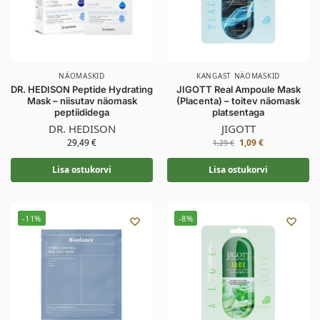
NÄOMASKID
KANGAST NÄOMASKID
DR. HEDISON Peptide Hydrating
JIGOTT Real Ampoule Mask
Mask – niisutav näomask
(Placenta) – toitev näomask
peptiididega
platsentaga
DR. HEDISON
JIGOTT
29,49
€
1,09
€
1,29
€
Lisa ostukorvi
Lisa ostukorvi
-11%
-8%