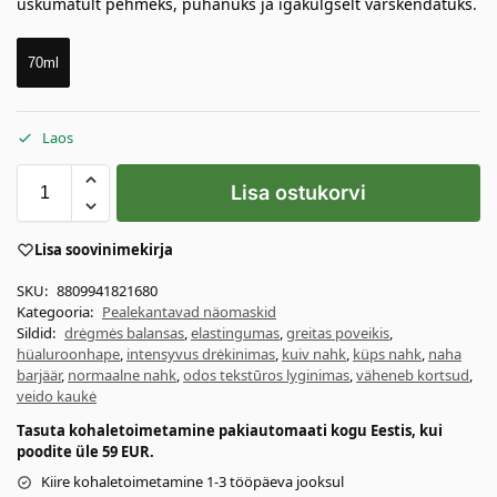
uskumatult pehmeks, puhanuks ja igakülgselt värskendatuks.
70ml
Laos
Lisa ostukorvi
Lisa soovinimekirja
SKU:
8809941821680
Kategooria:
Pealekantavad näomaskid
Sildid:
drėgmės balansas
,
elastingumas
,
greitas poveikis
,
hüaluroonhape
,
intensyvus drėkinimas
,
kuiv nahk
,
küps nahk
,
naha
barjäär
,
normaalne nahk
,
odos tekstūros lyginimas
,
väheneb kortsud
,
veido kaukė
Tasuta kohaletoimetamine pakiautomaati kogu Eestis, kui
poodite üle 59 EUR.
Kiire kohaletoimetamine 1-3 tööpäeva jooksul