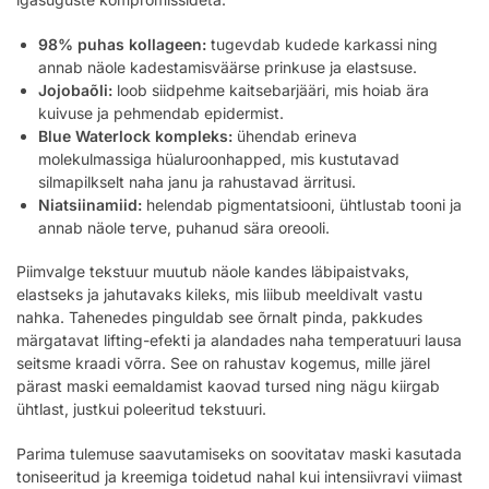
98% puhas kollageen:
tugevdab kudede karkassi ning
annab näole kadestamisväärse prinkuse ja elastsuse.
Jojobaõli:
loob siidpehme kaitsebarjääri, mis hoiab ära
kuivuse ja pehmendab epidermist.
Blue Waterlock kompleks:
ühendab erineva
molekulmassiga hüaluroonhapped, mis kustutavad
silmapilkselt naha janu ja rahustavad ärritusi.
Niatsiinamiid:
helendab pigmentatsiooni, ühtlustab tooni ja
annab näole terve, puhanud sära oreooli.
Piimvalge tekstuur muutub näole kandes läbipaistvaks,
elastseks ja jahutavaks kileks, mis liibub meeldivalt vastu
nahka. Tahenedes pinguldab see õrnalt pinda, pakkudes
märgatavat lifting-efekti ja alandades naha temperatuuri lausa
seitsme kraadi võrra. See on rahustav kogemus, mille järel
pärast maski eemaldamist kaovad tursed ning nägu kiirgab
ühtlast, justkui poleeritud tekstuuri.
Parima tulemuse saavutamiseks on soovitatav maski kasutada
toniseeritud ja kreemiga toidetud nahal kui intensiivravi viimast