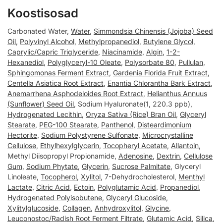
Koostisosad
Carbonated Water,
Water
,
Simmondsia Chinensis (Jojoba) Seed
Oil
,
Polyvinyl Alcohol
,
Methylpropanediol
,
Butylene Glycol
,
Caprylic/Capric Triglyceride
,
Niacinamide
,
Algin
,
1-2-
Hexanediol
,
Polyglyceryl-10 Oleate
,
Polysorbate 80
,
Pullulan
,
Sphingomonas Ferment Extract
,
Gardenia Florida Fruit Extract
,
Centella Asiatica Root Extract
,
Enantia Chlorantha Bark Extract
,
Anemarrhena Asphodeloides Root Extract
,
Helianthus Annuus
(Sunflower) Seed Oil
, Sodium Hyaluronate(1, 220.3 ppb),
Hydrogenated Lecithin
,
Oryza Sativa (Rice) Bran Oil
,
Glyceryl
Stearate
,
PEG-100 Stearate
,
Panthenol
,
Disteardimonium
Hectorite
,
Sodium Polystyrene Sulfonate
,
Microcrystalline
Cellulose
,
Ethylhexylglycerin
,
Tocopheryl Acetate
,
Allantoin
,
Methyl Diisopropyl Propionamide,
Adenosine
,
Dextrin
,
Cellulose
Gum
,
Sodium Phytate
,
Glycerin
,
Sucrose Palmitate
, Glyceryl
Linoleate,
Tocopherol
,
Xylitol
, 7-Dehydrocholesterol,
Menthyl
Lactate
,
Citric Acid
,
Ectoin
,
Polyglutamic Acid
,
Propanediol
,
Hydrogenated Polyisobutene
,
Glyceryl Glucoside
,
Xylitylglucoside
,
Collagen
,
Anhydroxylitol
,
Glycine
,
Leuconostoc/Radish Root Ferment Filtrate
,
Glutamic Acid
,
Silica
,