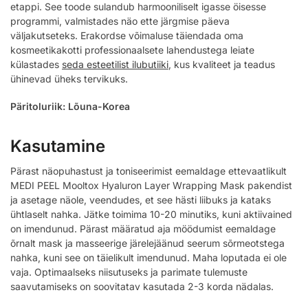
etappi. See toode sulandub harmooniliselt igasse öisesse
programmi, valmistades näo ette järgmise päeva
väljakutseteks. Erakordse võimaluse täiendada oma
kosmeetikakotti professionaalsete lahendustega leiate
külastades
seda esteetilist ilubutiiki
, kus kvaliteet ja teadus
ühinevad üheks tervikuks.
Päritoluriik: Lõuna-Korea
Kasutamine
Pärast näopuhastust ja toniseerimist eemaldage ettevaatlikult
MEDI PEEL Mooltox Hyaluron Layer Wrapping Mask pakendist
ja asetage näole, veendudes, et see hästi liibuks ja kataks
ühtlaselt nahka. Jätke toimima 10-20 minutiks, kuni aktiivained
on imendunud. Pärast määratud aja möödumist eemaldage
õrnalt mask ja masseerige järelejäänud seerum sõrmeotstega
nahka, kuni see on täielikult imendunud. Maha loputada ei ole
vaja. Optimaalseks niisutuseks ja parimate tulemuste
saavutamiseks on soovitatav kasutada 2-3 korda nädalas.