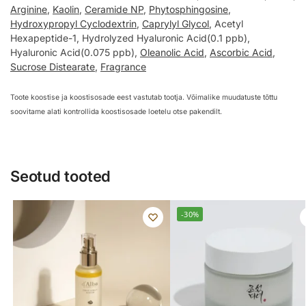
Arginine
,
Kaolin
,
Ceramide NP
,
Phytosphingosine
,
Hydroxypropyl Cyclodextrin
,
Caprylyl Glycol
, Acetyl
Hexapeptide-1, Hydrolyzed Hyaluronic Acid(0.1 ppb),
Hyaluronic Acid(0.075 ppb),
Oleanolic Acid
,
Ascorbic Acid
,
Sucrose Distearate
,
Fragrance
Toote koostise ja koostisosade eest vastutab tootja. Võimalike muudatuste tõttu
soovitame alati kontrollida koostisosade loetelu otse pakendilt.
Seotud tooted
-30%