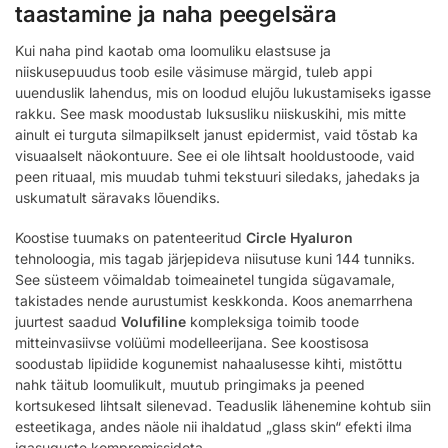
taastamine ja naha peegelsära
Kui naha pind kaotab oma loomuliku elastsuse ja
niiskusepuudus toob esile väsimuse märgid, tuleb appi
uuenduslik lahendus, mis on loodud elujõu lukustamiseks igasse
rakku. See mask moodustab luksusliku niiskuskihi, mis mitte
ainult ei turguta silmapilkselt janust epidermist, vaid tõstab ka
visuaalselt näokontuure. See ei ole lihtsalt hooldustoode, vaid
peen rituaal, mis muudab tuhmi tekstuuri siledaks, jahedaks ja
uskumatult säravaks lõuendiks.
Koostise tuumaks on patenteeritud
Circle Hyaluron
tehnoloogia, mis tagab järjepideva niisutuse kuni 144 tunniks.
See süsteem võimaldab toimeainetel tungida sügavamale,
takistades nende aurustumist keskkonda. Koos anemarrhena
juurtest saadud
Volufiline
kompleksiga toimib toode
mitteinvasiivse volüümi modelleerijana. See koostisosa
soodustab lipiidide kogunemist nahaalusesse kihti, mistõttu
nahk täitub loomulikult, muutub pringimaks ja peened
kortsukesed lihtsalt silenevad. Teaduslik lähenemine kohtub siin
esteetikaga, andes näole nii ihaldatud „glass skin“ efekti ilma
igasuguste kompromissideta.