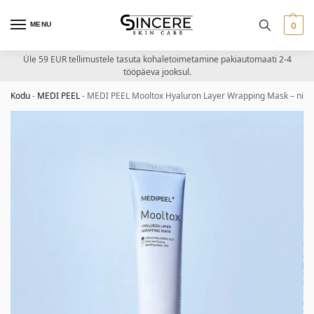
MENU
0
Üle 59 EUR tellimustele tasuta kohaletoimetamine pakiautomaati 2-4
tööpäeva jooksul.
Kodu
-
MEDI PEEL
-
MEDI PEEL Mooltox Hyaluron Layer Wrapping Mask – nii