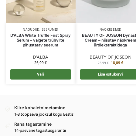
NÄOUDUD
,
SEERUMID
NÄOKREEMID
D’ALBA White Truffle First Spray
BEAUTY OF JOSEON Dynas
Serum – valgete trühvlite
Cream – niisutav näokree
pihustatav seerum
ürdiekstraktidega
D'ALBA
BEAUTY OF JOSEON
26,99
€
18,09
€
25,99
€
Vali
Lisa ostukorvi
Kiire kohaletoimetamine
1-3 tööpäeva jooksul kogu Eestis
Raha tagastamine
14-päevane tagastusgarantii