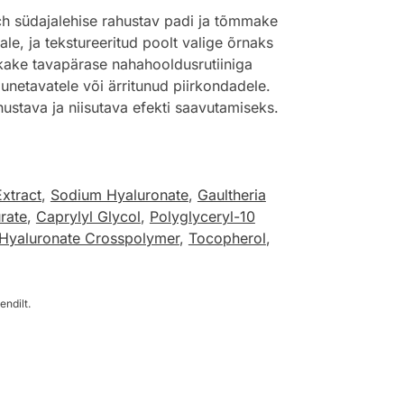
ch südajalehise rahustav padi ja tõmmake
ale, ja tekstureeritud poolt valige õrnaks
kake tavapärase nahahooldusrutiiniga
unetavatele või ärritunud piirkondadele.
stava ja niisutava efekti saavutamiseks.
xtract
,
Sodium Hyaluronate
,
Gaultheria
rate
,
Caprylyl Glycol
,
Polyglyceryl-10
Hyaluronate Crosspolymer
,
Tocopherol
,
endilt.