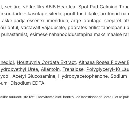
lt, seejärel võtke üks ABIB Heartleaf Spot Pad Calming Tou
irkondade – kasutage siledat poolt tundlikule, ärritunud nah
aske padja essentsil imenduda, ärge loputage, seejärel jät
) õhtul, vastavalt vajadusele, pöörates erilist tähelepanu p
 puhastamist, esimese nahahooldusetapina maksimaalse rahu
nediol
,
Houttuynia Cordata Extract
,
Althaea Rosea Flower E
ydroxyethyl Urea
,
Allantoin
,
Trehalose
,
Polyglyceryl-10 Lau
lycol
,
Acetyl Glucosamine
,
Hydroxyacetophenone
,
Sodium 
Gum
,
Disodium EDTA
alike muudatuste tõttu soovitame alati kontrollida koostisosade loetelu otse pak