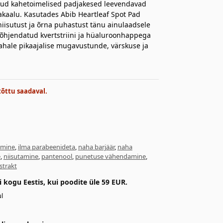
atud kahetoimelised padjakesed leevendavad
sakaalu. Kasutades Abib Heartleaf Spot Pad
niisutust ja õrna puhastust tänu ainulaadsele
t põhjendatud kvertstriini ja hüaluroonhappega
nahale pikaajalise mugavustunde, värskuse ja
tõttu saadaval.
amine
,
ilma parabeenideta
,
naha barjäär
,
naha
e
,
niisutamine
,
pantenool
,
punetuse vähendamine
,
kstrakt
kogu Eestis, kui poodite üle 59 EUR.
l