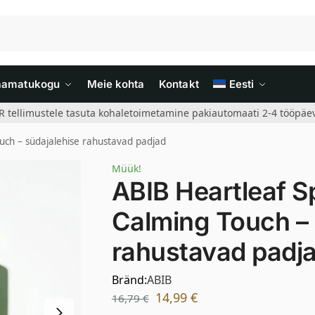
aamatukogu
Meie kohta
Kontakt
Eesti
R tellimustele tasuta kohaletoimetamine pakiautomaati 2-4 tööpäev
uch – südajalehise rahustavad padjad
Müük!
ABIB Heartleaf S
Calming Touch – 
rahustavad padj
Bränd:
ABIB
14,99
€
16,79
€