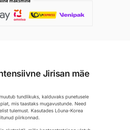
aline maksmine
ntensiivne Jirisan mäe
 muutub tundlikuks, kalduvaks punetusele
eraapiat, mis taastaks mugavustunde. Need
elist tulemust. Kasutades Lõuna-Korea
itunud piirkonnad.