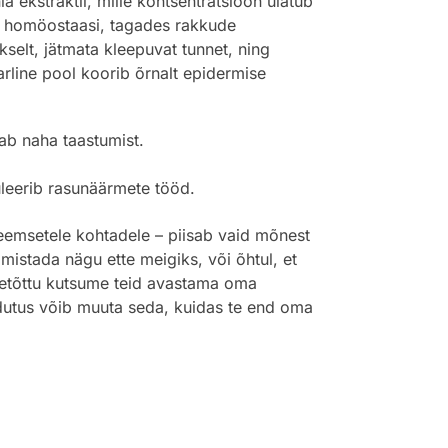
a ekstraktil, mille kontsentratsioon ulatub
aha homöostaasi, tagades rakkude
kselt, jätmata kleepuvat tunnet, ning
arline pool koorib õrnalt epidermise
ab naha taastumist.
uleerib rasunäärmete tööd.
leemsetele kohtadele – piisab vaid mõnest
mistada nägu ette meigiks, või õhtul, et
seetõttu kutsume teid avastama oma
udutus võib muuta seda, kuidas te end oma