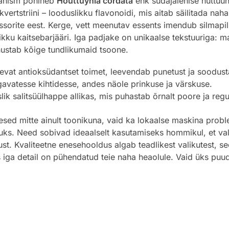
hanism põhineb
Houttuynia cordata
ehk südajalehise huttuuni
vertstriini – looduslikku flavonoidi, mis aitab säilitada n
ressorite eest. Kerge, vett meenutav essents imendub silmapil
kku kaitsebarjääri. Iga padjake on unikaalse tekstuuriga: m
hustab kõige tundlikumaid tsoone.
vat antioksüdantset toimet, leevendab punetust ja soodust
avatesse kihtidesse, andes näole prinkuse ja värskuse.
ik salitsüülhappe allikas, mis puhastab õrnalt poore ja reg
esed mitte ainult toonikuna, vaid ka lokaalse maskina prob
tuks. Need sobivad ideaalselt kasutamiseks hommikul, et val
t. Kvaliteetne enesehooldus algab teadlikest valikutest, 
s iga detail on pühendatud teie naha heaolule. Vaid üks pu