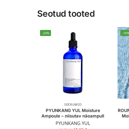
Seotud tooted
-20%
-19
SEERUMID
PYUNKANG YUL Moisture
ROUN
Ampoule – niisutav näoampull
Moi
PYUNKANG YUL