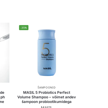
-35%
ŠAMPOONID
ide
MASIL 5 Probiotics Perfect
 ph
Volume Shampoo – võimet andev
rne
šampoon probiootikumidega
MASIL