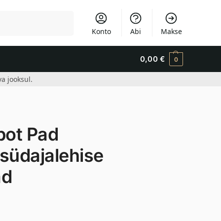
Otsi
Konto
Abi
Makse
0,00
€
0
a jooksul.
pot Pad
südajalehise
ad