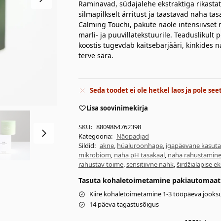
Raminavad, südajalehe ekstraktiga rikast
silmapilkselt ärritust ja taastavad naha ta
Calming Touchi, pakute näole intensiivset 
marli- ja puuvillatekstuurile. Teaduslikul
koostis tugevdab kaitsebarjääri, kinkides 
terve sära.
Seda toodet ei ole hetkel laos ja pole see
Lisa soovinimekirja
SKU:
8809864762398
Kategooria:
Näopadjad
Sildid:
akne
,
hüaluroonhape
,
igapäevane kasut
mikrobiom
,
naha pH tasakaal
,
naha rahustamin
rahustav toime
,
sensitiivne nahk
,
širdžialapise e
Tasuta kohaletoimetamine pakiautomaati 
Kiire kohaletoimetamine 1-3 tööpäeva jooksu
14 päeva tagastusõigus