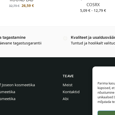
COSRX
26,59
€
32,79
€
5,09
€
-
12,79
€
a tagastamine
Kvaliteet ja usaldusvää
äevane tagastusgarantii
Tuntud ja hoolikalt valitu
TEAVE
Parima kasu
f Joseon kosmeetika
Meist
küpsised, e
smeetika
Kontaktid
nõustumine 
unikaalsed I
smeetika
Abi
mõjutada tea