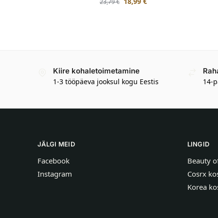
18,99
€
23,79
€
Kiire kohaletoimetamine
Rah
1-3 tööpäeva jooksul kogu Eestis
14-p
JÄLGI MEID
LINGID
Facebook
Beauty o
Instagram
Cosrx ko
Korea ko