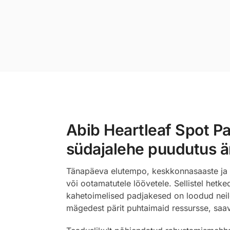
Abib Heartleaf Spot Pa
südajalehe puudutus ä
Tänapäeva elutempo, keskkonnasaaste ja p
või ootamatutele löövetele. Sellistel hetke
kahetoimelised padjakesed on loodud neile
mägedest pärit puhtaimaid ressursse, saav