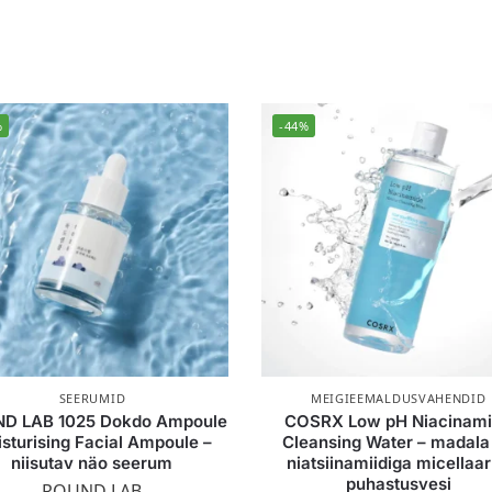
%
-44%
SEERUMID
MEIGIEEMALDUSVAHENDID
D LAB 1025 Dokdo Ampoule
COSRX Low pH Niacinam
sturising Facial Ampoule –
Cleansing Water – madala
niisutav näo seerum
niatsiinamiidiga micellaa
puhastusvesi
ROUND LAB