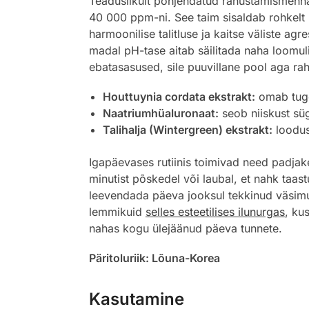
Teaduslikult põhjendatud rahustamismeh
40 000 ppm-ni. See taim sisaldab rohkelt k
harmoonilise talitluse ja kaitse väliste ag
madal pH-tase aitab säilitada naha loomuli
ebatasasused, sile puuvillane pool aga ra
Houttuynia cordata ekstrakt:
omab tuge
Naatriumhüaluronaat:
seob niiskust süg
Talihalja (Wintergreen) ekstrakt:
loodusl
Igapäevases rutiinis toimivad need padjak
minutist põskedel või laubal, et nahk taas
leevendada päeva jooksul tekkinud väsimus
lemmikuid
selles esteetilises ilunurgas
, ku
nahas kogu ülejäänud päeva tunnete.
Päritoluriik: Lõuna-Korea
Kasutamine