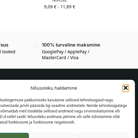
9,09
€
-
11,89
€
rsus
100% turvaline maksmine
d tooted
GooglePay / ApplePay /
MasterCard / Visa
Nõusoleku haldamine
TEAVE OSTJALE
tuskogemuse pakkumiseks kasutame selliseid tehnoloogiaid nagu
Tarnetingimused
t salvestada ja/või pääseda ligi seadme andmetele. Nende tehnoloogiatega
Tingimused
võimaldab meil töödelda selliseid andmeid nagu sirvimiskäitumine või
D-d sellel saidil. Nõusoleku andmata jätmine või selle tühistamine võib
Privaatsuspoliitika
tud funktsioone ja funktsioone negatiivselt.
Veebikaart