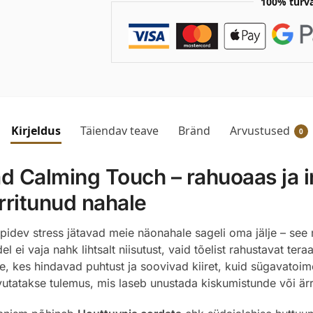
100% turv
Kirjeldus
Täiendav teave
Bränd
Arvustused
0
d Calming Touch – rahuoaas ja i
rritunud nahale
idev stress jätavad meie näonahale sageli oma jälje – see
del ei vaja nahk lihtsalt niisutust, vaid tõelist rahustavat t
, kes hindavad puhtust ja soovivad kiiret, kuid sügavatoim
utatakse tulemus, mis laseb unustada kiskumistunde või ärr