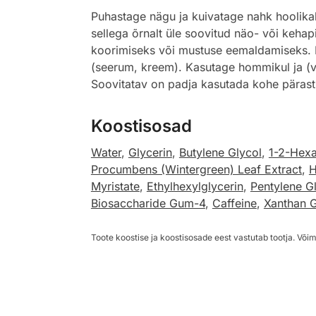
Puhastage nägu ja kuivatage nahk hoolika
sellega õrnalt üle soovitud näo- või kehapi
koorimiseks või mustuse eemaldamiseks. L
(seerum, kreem). Kasutage hommikul ja (või
Soovitatav on padja kasutada kohe pärast
Koostisosad
Water
,
Glycerin
,
Butylene Glycol
,
1-2-Hexa
Procumbens (Wintergreen) Leaf Extract
,
H
Myristate
,
Ethylhexylglycerin
,
Pentylene G
Biosaccharide Gum-4
,
Caffeine
,
Xanthan 
Toote koostise ja koostisosade eest vastutab tootja. Võim