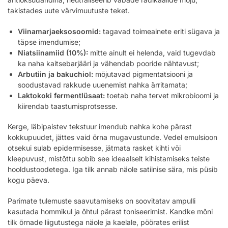
takistades uute värvimuutuste teket.
Viinamarjaeksosoomid:
tagavad toimeainete eriti sügava ja
täpse imendumise;
Niatsiinamiid (10%):
mitte ainult ei helenda, vaid tugevdab
ka naha kaitsebarjääri ja vähendab pooride nähtavust;
Arbutiin ja bakuchiol:
mõjutavad pigmentatsiooni ja
soodustavad rakkude uuenemist nahka ärritamata;
Laktokoki fermentlüsaat:
toetab naha tervet mikrobioomi ja
kiirendab taastumisprotsesse.
Kerge, läbipaistev tekstuur imendub nahka kohe pärast
kokkupuudet, jättes vaid õrna mugavustunde. Vedel emulsioon
otsekui sulab epidermisesse, jätmata rasket kihti või
kleepuvust, mistõttu sobib see ideaalselt kihistamiseks teiste
hooldustoodetega. Iga tilk annab näole satiinise sära, mis püsib
kogu päeva.
Parimate tulemuste saavutamiseks on soovitatav ampulli
kasutada hommikul ja õhtul pärast toniseerimist. Kandke mõni
tilk õrnade liigutustega näole ja kaelale, pöörates erilist