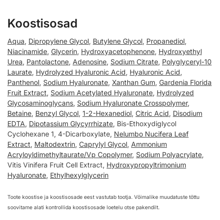
Koostisosad
Aqua
,
Dipropylene Glycol
,
Butylene Glycol
,
Propanediol
,
Niacinamide
,
Glycerin
,
Hydroxyacetophenone
,
Hydroxyethyl
Urea
,
Pantolactone
,
Adenosine
,
Sodium Citrate
,
Polyglyceryl-10
Laurate
,
Hydrolyzed Hyaluronic Acid
,
Hyaluronic Acid
,
Panthenol
,
Sodium Hyaluronate
,
Xanthan Gum
,
Gardenia Florida
Fruit Extract
,
Sodium Acetylated Hyaluronate
,
Hydrolyzed
Glycosaminoglycans
,
Sodium Hyaluronate Crosspolymer
,
Betaine
,
Benzyl Glycol
,
1-2-Hexanediol
,
Citric Acid
,
Disodium
EDTA
,
Dipotassium Glycyrrhizate
, Bis-Ethoxydiglycol
Cyclohexane 1, 4-Dicarboxylate,
Nelumbo Nucifera Leaf
Extract
,
Maltodextrin
,
Caprylyl Glycol
,
Ammonium
Acryloyldimethyltaurate/Vp Copolymer
,
Sodium Polyacrylate
,
Vitis Vinifera Fruit Cell Extract,
Hydroxypropyltrimonium
Hyaluronate
,
Ethylhexylglycerin
Toote koostise ja koostisosade eest vastutab tootja. Võimalike muudatuste tõttu
soovitame alati kontrollida koostisosade loetelu otse pakendilt.