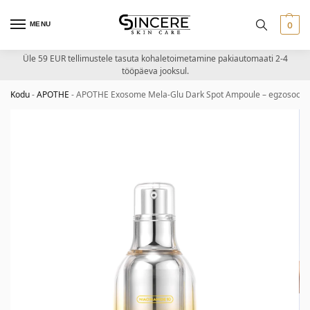
MENU
0
Üle 59 EUR tellimustele tasuta kohaletoimetamine pakiautomaati 2-4
tööpäeva jooksul.
Kodu
-
APOTHE
-
APOTHE Exosome Mela-Glu Dark Spot Ampoule – egzosoomid