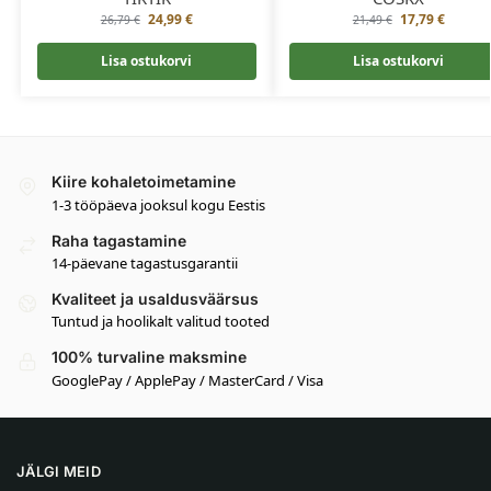
24,99
€
17,79
€
26,79
€
21,49
€
Lisa ostukorvi
Lisa ostukorvi
Kiire kohaletoimetamine
1-3 tööpäeva jooksul kogu Eestis
Raha tagastamine
14-päevane tagastusgarantii
Kvaliteet ja usaldusväärsus
Tuntud ja hoolikalt valitud tooted
100% turvaline maksmine
GooglePay / ApplePay / MasterCard / Visa
JÄLGI MEID