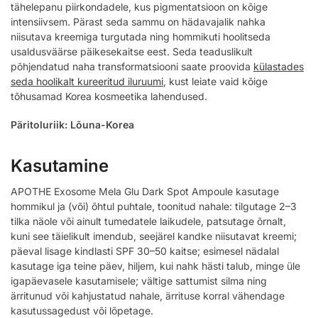
tähelepanu piirkondadele, kus pigmentatsioon on kõige
intensiivsem. Pärast seda sammu on hädavajalik nahka
niisutava kreemiga turgutada ning hommikuti hoolitseda
usaldusväärse päikesekaitse eest. Seda teaduslikult
põhjendatud naha transformatsiooni saate proovida
külastades
seda hoolikalt kureeritud iluruumi
, kust leiate vaid kõige
tõhusamad Korea kosmeetika lahendused.
Päritoluriik: Lõuna-Korea
Kasutamine
APOTHE Exosome Mela Glu Dark Spot Ampoule kasutage
hommikul ja (või) õhtul puhtale, toonitud nahale: tilgutage 2–3
tilka näole või ainult tumedatele laikudele, patsutage õrnalt,
kuni see täielikult imendub, seejärel kandke niisutavat kreemi;
päeval lisage kindlasti SPF 30–50 kaitse; esimesel nädalal
kasutage iga teine päev, hiljem, kui nahk hästi talub, minge üle
igapäevasele kasutamisele; vältige sattumist silma ning
ärritunud või kahjustatud nahale, ärrituse korral vähendage
kasutussagedust või lõpetage.