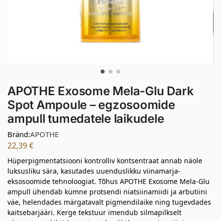
APOTHE Exosome Mela-Glu Dark
Spot Ampoule – egzosoomide
ampull tumedatele laikudele
Bränd:
APOTHE
22,39
€
Hüperpigmentatsiooni kontrolliv kontsentraat annab näole
luksusliku sära, kasutades uuenduslikku viinamarja-
eksosoomide tehnoloogiat. Tõhus APOTHE Exosome Mela-Glu
ampull ühendab kümne protsendi niatsiinamiidi ja arbutiini
väe, helendades märgatavalt pigmendilaike ning tugevdades
kaitsebarjääri. Kerge tekstuur imendub silmapilkselt