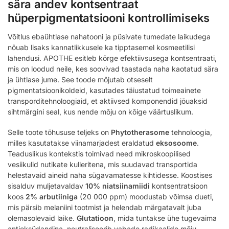
sära andev kontsentraat
hüperpigmentatsiooni kontrollimiseks
Võitlus ebaühtlase nahatooni ja püsivate tumedate laikudega
nõuab lisaks kannatlikkusele ka tipptasemel kosmeetilisi
lahendusi. APOTHE esitleb kõrge efektiivsusega kontsentraati,
mis on loodud neile, kes soovivad taastada naha kaotatud sära
ja ühtlase jume. See toode mõjutab otseselt
pigmentatsioonikoldeid, kasutades täiustatud toimeainete
transporditehnoloogiaid, et aktiivsed komponendid jõuaksid
sihtmärgini seal, kus nende mõju on kõige väärtuslikum.
Selle toote tõhususe teljeks on
Phytotherasome
tehnoloogia,
milles kasutatakse viinamarjadest eraldatud
eksosoome
.
Teaduslikus kontekstis toimivad need mikroskoopilised
vesiikulid nutikate kulleritena, mis suudavad transportida
helestavaid aineid naha sügavamatesse kihtidesse. Koostises
sisalduv muljetavaldav
10% niatsiinamiidi
kontsentratsioon
koos
2% arbutiiniga
(20 000 ppm) moodustab võimsa dueti,
mis pärsib melaniini tootmist ja helendab märgatavalt juba
olemasolevaid laike.
Glutatioon
, mida tuntakse ühe tugevaima
antioksüdandina, neutraliseerib vabade radikaalide mõju,