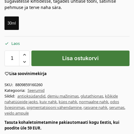
sügavatesse kihtidesse, tagades ühtlase tooni, satiinise
pehmuse ja terve naha sära.
30ml
Laos
Lisa ostukorvi
Lisa soovinimekirja
SKU:
8809859160260
Kategooria:
Seerumid
Sildid:
antioksüdandid
,
dėmių mažinimas
,
glutathionas
,
kõikide
nahatüüpide jaoks
,
kuiv nahk
,
küps nahk
,
normaalne nahk
,
odos
šviesinimas
,
pigmentatsiooni vähendamine
,
rasvane nahk
,
serumas
,
veido ampulė
Tasuta kohaletoimetamine pakiautomaati kogu Eestis, kui
poodite üle 59 EUR.