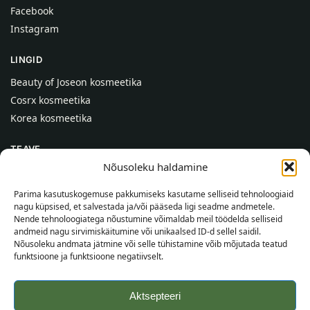
Facebook
Instagram
LINGID
Beauty of Joseon kosmeetika
Cosrx kosmeetika
Korea kosmeetika
TEAVE
Nõusoleku haldamine
Meist
Kontaktid
Parima kasutuskogemuse pakkumiseks kasutame selliseid tehnoloogiaid
nagu küpsised, et salvestada ja/või pääseda ligi seadme andmetele.
Abi
Nende tehnoloogiatega nõustumine võimaldab meil töödelda selliseid
andmeid nagu sirvimiskäitumine või unikaalsed ID-d sellel saidil.
TEAVE OSTJALE
Nõusoleku andmata jätmine või selle tühistamine võib mõjutada teatud
funktsioone ja funktsioone negatiivselt.
Tarnetingimused
Tingimused
Aktsepteeri
Privaatsuspoliitika