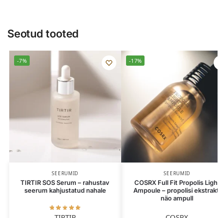
Seotud tooted
-7%
-17%
SEERUMID
SEERUMID
TIRTIR SOS Serum – rahustav
COSRX Full Fit Propolis Ligh
seerum kahjustatud nahale
Ampoule – propolisi ekstrakt
näo ampull
TIRTIR
COSRX