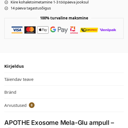
Kiire kohaletoimetamine 1-3 tööpäeva jooksul
14 päeva tagastusõigus
100% turvaline maksmine
Kirjeldus
Täiendav teave
Bränd
Arvustused
0
APOTHE Exosome Mela-Glu ampull –