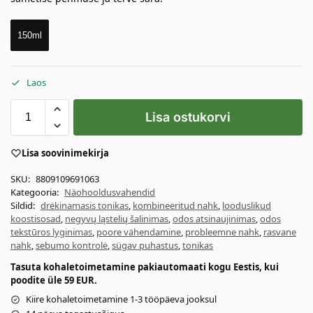
150ml
Laos
Lisa ostukorvi
Lisa soovinimekirja
SKU:
8809109691063
Kategooria:
Näohooldusvahendid
Sildid:
drėkinamasis tonikas
,
kombineeritud nahk
,
looduslikud
koostisosad
,
negyvų ląstelių šalinimas
,
odos atsinaujinimas
,
odos
tekstūros lyginimas
,
poore vähendamine
,
probleemne nahk
,
rasvane
nahk
,
sebumo kontrolė
,
sügav puhastus
,
tonikas
Tasuta kohaletoimetamine pakiautomaati kogu Eestis, kui
poodite üle 59 EUR.
Kiire kohaletoimetamine 1-3 tööpäeva jooksul