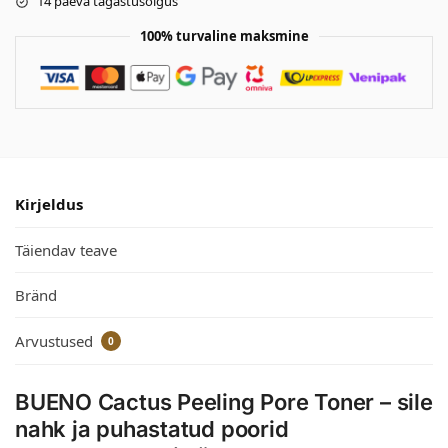
14 päeva tagastusõigus
100% turvaline maksmine
Kirjeldus
Täiendav teave
Bränd
Arvustused
0
BUENO Cactus Peeling Pore Toner – sile
nahk ja puhastatud poorid