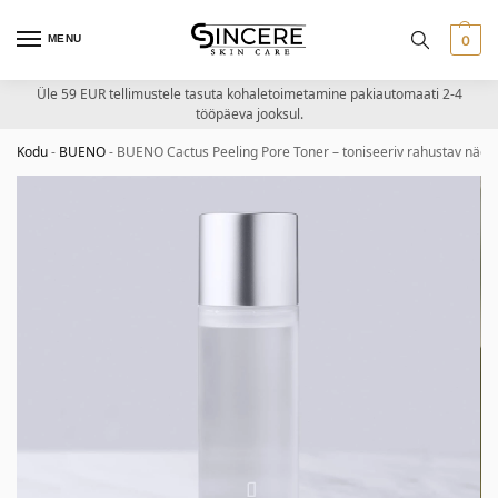
MENU
0
Üle 59 EUR tellimustele tasuta kohaletoimetamine pakiautomaati 2-4
tööpäeva jooksul.
Kodu
-
BUENO
-
BUENO Cactus Peeling Pore Toner – toniseeriv rahustav näot