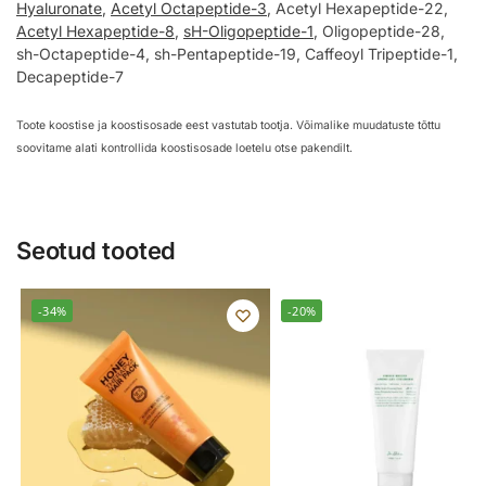
Hyaluronate
,
Acetyl Octapeptide-3
, Acetyl Hexapeptide-22,
Acetyl Hexapeptide-8
,
sH-Oligopeptide-1
, Oligopeptide-28,
sh-Octapeptide-4, sh-Pentapeptide-19, Caffeoyl Tripeptide-1,
Decapeptide-7
Toote koostise ja koostisosade eest vastutab tootja. Võimalike muudatuste tõttu
soovitame alati kontrollida koostisosade loetelu otse pakendilt.
Seotud tooted
-34%
-20%