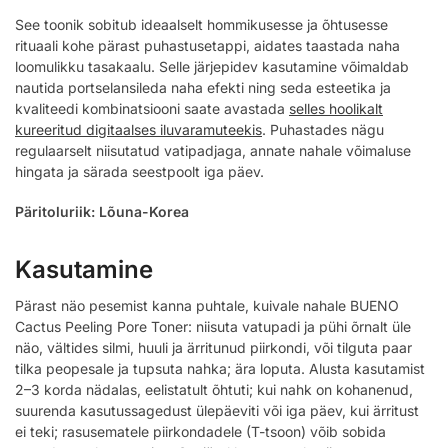
See toonik sobitub ideaalselt hommikusesse ja õhtusesse
rituaali kohe pärast puhastusetappi, aidates taastada naha
loomulikku tasakaalu. Selle järjepidev kasutamine võimaldab
nautida portselansileda naha efekti ning seda esteetika ja
kvaliteedi kombinatsiooni saate avastada
selles hoolikalt
kureeritud digitaalses iluvaramuteekis
. Puhastades nägu
regulaarselt niisutatud vatipadjaga, annate nahale võimaluse
hingata ja särada seestpoolt iga päev.
Päritoluriik: Lõuna-Korea
Kasutamine
Pärast näo pesemist kanna puhtale, kuivale nahale BUENO
Cactus Peeling Pore Toner: niisuta vatupadi ja pühi õrnalt üle
näo, vältides silmi, huuli ja ärritunud piirkondi, või tilguta paar
tilka peopesale ja tupsuta nahka; ära loputa. Alusta kasutamist
2–3 korda nädalas, eelistatult õhtuti; kui nahk on kohanenud,
suurenda kasutussagedust ülepäeviti või iga päev, kui ärritust
ei teki; rasusematele piirkondadele (T-tsoon) võib sobida