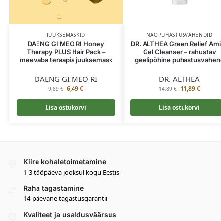
JUUKSEMASKID
NÄOPUHASTUSVAHENDID
DAENG GI MEO RI Honey
DR. ALTHEA Green Relief Am
Therapy PLUS Hair Pack –
Gel Cleanser – rahustav
meevaba teraapia juuksemask
geelipõhine puhastusvahen
DAENG GI MEO RI
DR. ALTHEA
6,49
€
11,89
€
9,89
€
14,89
€
Lisa ostukorvi
Lisa ostukorvi
Kiire kohaletoimetamine
1-3 tööpäeva jooksul kogu Eestis
Raha tagastamine
14-päevane tagastusgarantii
Kvaliteet ja usaldusväärsus