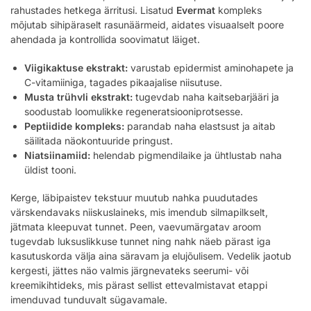
rahustades hetkega ärritusi. Lisatud
Evermat
kompleks
mõjutab sihipäraselt rasunäärmeid, aidates visuaalselt poore
ahendada ja kontrollida soovimatut läiget.
Viigikaktuse ekstrakt:
varustab epidermist aminohapete ja
C-vitamiiniga, tagades pikaajalise niisutuse.
Musta trühvli ekstrakt:
tugevdab naha kaitsebarjääri ja
soodustab loomulikke regeneratsiooniprotsesse.
Peptiidide kompleks:
parandab naha elastsust ja aitab
säilitada näokontuuride pringust.
Niatsiinamiid:
helendab pigmendilaike ja ühtlustab naha
üldist tooni.
Kerge, läbipaistev tekstuur muutub nahka puudutades
värskendavaks niiskuslaineks, mis imendub silmapilkselt,
jätmata kleepuvat tunnet. Peen, vaevumärgatav aroom
tugevdab luksuslikkuse tunnet ning nahk näeb pärast iga
kasutuskorda välja aina säravam ja elujõulisem. Vedelik jaotub
kergesti, jättes näo valmis järgnevateks seerumi- või
kreemikihtideks, mis pärast sellist ettevalmistavat etappi
imenduvad tunduvalt sügavamale.