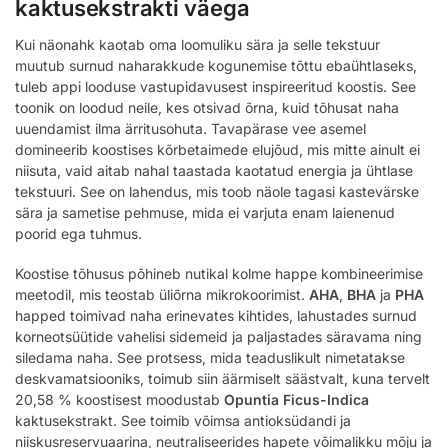
kaktusekstrakti väega
Kui näonahk kaotab oma loomuliku sära ja selle tekstuur
muutub surnud naharakkude kogunemise tõttu ebaühtlaseks,
tuleb appi looduse vastupidavusest inspireeritud koostis. See
toonik on loodud neile, kes otsivad õrna, kuid tõhusat naha
uuendamist ilma ärritusohuta. Tavapärase vee asemel
domineerib koostises kõrbetaimede elujõud, mis mitte ainult ei
niisuta, vaid aitab nahal taastada kaotatud energia ja ühtlase
tekstuuri. See on lahendus, mis toob näole tagasi kastevärske
sära ja sametise pehmuse, mida ei varjuta enam laienenud
poorid ega tuhmus.
Koostise tõhusus põhineb nutikal kolme happe kombineerimise
meetodil, mis teostab üliõrna mikrokoorimist.
AHA
,
BHA
ja
PHA
happed toimivad naha erinevates kihtides, lahustades surnud
korneotsüütide vahelisi sidemeid ja paljastades säravama ning
siledama naha. See protsess, mida teaduslikult nimetatakse
deskvamatsiooniks, toimub siin äärmiselt säästvalt, kuna tervelt
20,58 % koostisest moodustab
Opuntia Ficus-Indica
kaktusekstrakt. See toimib võimsa antioksüdandi ja
niiskusreservuaarina, neutraliseerides hapete võimalikku mõju ja