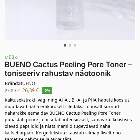
Müük!
BUENO Cactus Peeling Pore Toner –
toniseeriv rahustav näotoonik
Bränd:
BUENO
26,39
€
27,89
€
-5%
Kaktusekstrakti vägi ning AHA-, BHA- ja PHA-hapete kooslus
muudavad naha erakordselt siledaks. Tõhusalt surnud
naharakke eemaldav BUENO Cactus Peeling Pore Toner
puhastab poore ja niisutab intensiivselt, samas kui koostises
olevad peptiidid ja niatsiinamiid tugevdavad naha
kaitsebarjääri. Kerge tekstuur taastab silmapilkselt näo
sametise pehmuse ja terve sära.