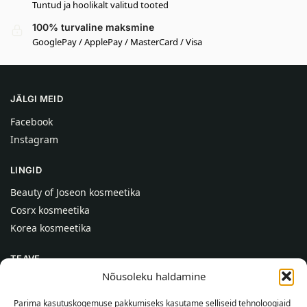
Tuntud ja hoolikalt valitud tooted
100% turvaline maksmine
GooglePay / ApplePay / MasterCard / Visa
JÄLGI MEID
Facebook
Instagram
LINGID
Beauty of Joseon kosmeetika
Cosrx kosmeetika
Korea kosmeetika
TEAVE
Nõusoleku haldamine
Meist
Kontaktid
Parima kasutuskogemuse pakkumiseks kasutame selliseid tehnoloogiaid