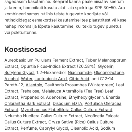
sagedasem kasutamine. Seejärel kanna peale niisutav seerum
ja kreem; hommikuti kasuta alati laia spektriga SPF 30–50. Ära
kombineeri samas rutiinis teiste tugevate koorijate või
retinoididega; esmakordsel kasutamisel tee plaastritest väikesel
nahapiirkonnal ja lõpeta kasutamine, kui tekib tugev punetus
või põletustunne.
Koostisosad
Aureobasidium Pullulans Ferment Extract, Tuber Melanosporum
Extract, Opuntia Ficus-Indica Extract (20.58%),
Glycerin
,
Butylene Glycol
, 1.2-Hexanediol,
Niacinamide
,
Gluconolactone
,
Alcohol
,
Water
,
Lactobionic Acid
,
Citric Acid
, anti C12-14
Pareth-12,
Allantoin
, Gaultheria Prosumbes (Wintergreen) Leaf
Extract,
Trehalose
,
Melaleuca Alternifolia (Tea Tree) Leaf
Extract
,
Propanediol
,
Adenosine
,
Ethylhexylglycerin
,
Enantia
Chlorantha Bark Extract
,
Disodium EDTA
,
Portulaca Oleracea
Extract
,
Myrothamnus Flabellifolia Callus Culture Extract
,
Nelumbo Nucifera Callus Culture Extract, Neofinetia Falcata
Callus Culture Extract, Oryza Sativa (Rice) Callus Culture
Extract,
Perfume
,
Caprylyl Glycol
,
Oleanolic Acid
,
Sodium