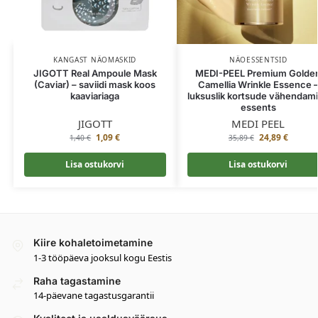
KANGAST NÄOMASKID
NÄOESSENTSID
JIGOTT Real Ampoule Mask
MEDI-PEEL Premium Golde
(Caviar) – saviidi mask koos
Camellia Wrinkle Essence 
kaaviariaga
luksuslik kortsude vähendam
essents
JIGOTT
MEDI PEEL
1,09
€
24,89
€
1,40
€
35,89
€
Lisa ostukorvi
Lisa ostukorvi
Kiire kohaletoimetamine
1-3 tööpäeva jooksul kogu Eestis
Raha tagastamine
14-päevane tagastusgarantii