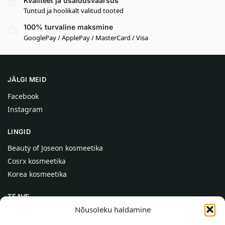
Kvaliteet ja usaldusväärsus
Tuntud ja hoolikalt valitud tooted
100% turvaline maksmine
GooglePay / ApplePay / MasterCard / Visa
JÄLGI MEID
Facebook
Instagram
LINGID
Beauty of Joseon kosmeetika
Cosrx kosmeetika
Korea kosmeetika
TEAVE
Nõusoleku haldamine
Meist