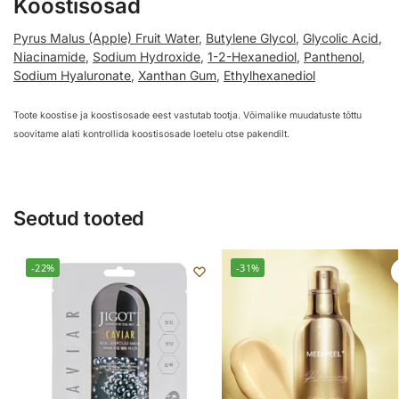
Koostisosad
Pyrus Malus (Apple) Fruit Water
,
Butylene Glycol
,
Glycolic Acid
,
Niacinamide
,
Sodium Hydroxide
,
1-2-Hexanediol
,
Panthenol
,
Sodium Hyaluronate
,
Xanthan Gum
,
Ethylhexanediol
Toote koostise ja koostisosade eest vastutab tootja. Võimalike muudatuste tõttu
soovitame alati kontrollida koostisosade loetelu otse pakendilt.
Seotud tooted
-22%
-31%