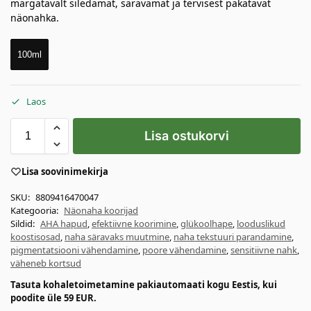
märgatavalt siledamat, säravamat ja tervisest pakatavat
näonahka.
100ml
Laos
Lisa ostukorvi
Lisa soovinimekirja
SKU:
8809416470047
Kategooria:
Näonaha koorijad
Sildid:
AHA hapud
,
efektiivne koorimine
,
glükoolhape
,
looduslikud
koostisosad
,
naha säravaks muutmine
,
naha tekstuuri parandamine
,
pigmentatsiooni vähendamine
,
poore vähendamine
,
sensitiivne nahk
,
väheneb kortsud
Tasuta kohaletoimetamine pakiautomaati kogu Eestis, kui
poodite üle 59 EUR.