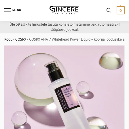
MENU
0
Üle 59 EUR tellimustele tasuta kohaletoimetamine pakiautomaati 2-4
tööpäeva jooksul.
Kodu
-
COSRX
-
COSRX AHA 7 Whitehead Power Liquid – koorija looduslike ah