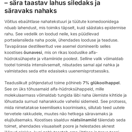
– sära taastav lahus siledaks ja
säravaks nahaks
Võitlus ebaühtlase nahatekstuuri ja tüütute komedoonidega
nõuab lahendust, mis toimiks täpselt, kuid säästaks epidermise
rahu. See vedelik on loodud neile, kes püüdlevad
portselansileda naha poole, ühendades looduse ja teaduse.
Tavapärase destilleeritud vee asemel domineerib selles
koostises
õunavesi
, mis on rikas looduslike alfa-
hüdroksühapete ja vitamiinide poolest. Selline valik võimaldab
tootel toimida intensiivsemalt, niisutades samal ajal nahka ja
valmistades seda ette edasiseks uuenemisprotsessiks.
Teaduslikult põhjendatud toime põhineb
7% glükoolhappel
.
See on üks tõhusamaid alfa-hüdroksühappeid, mille
molekulaarmass võimaldab tungida läbi naha ülemiste kihtide ja
lõhustada surnud naharakkude vahelisi sidemeid. See protsess,
mida nimetatakse keemiliseks koorimiseks, sillutab teed uutele
tervetele rakkudele, muutes näo hetkega säravamaks ja
elujõulisemaks. Koostises sisalduv
niatsiinamiid
täiendab seda
toimet, ahendades visuaalselt poore ja helestades aknest