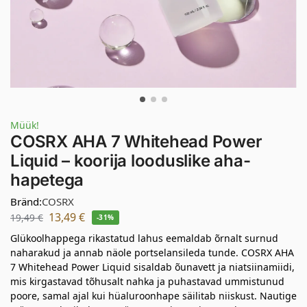
Müük!
COSRX AHA 7 Whitehead Power
Liquid – koorija looduslike aha-
hapetega
Bränd:
COSRX
13,49
€
19,49
€
-31%
Glükoolhappega rikastatud lahus eemaldab õrnalt surnud
naharakud ja annab näole portselansileda tunde. COSRX AHA
7 Whitehead Power Liquid sisaldab õunavett ja niatsiinamiidi,
mis kirgastavad tõhusalt nahka ja puhastavad ummistunud
poore, samal ajal kui hüaluroonhape säilitab niiskust. Nautige