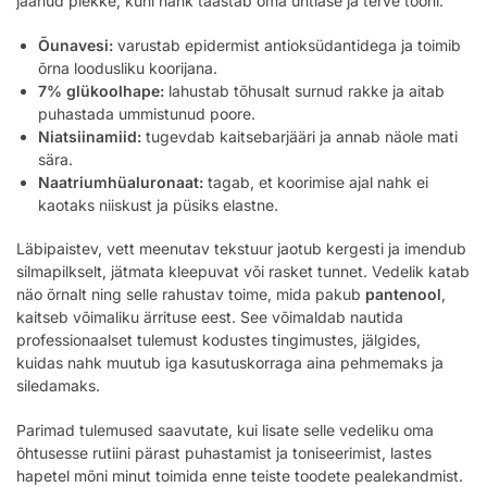
jäänud plekke, kuni nahk taastab oma ühtlase ja terve tooni.
Õunavesi:
varustab epidermist antioksüdantidega ja toimib
õrna loodusliku koorijana.
7% glükoolhape:
lahustab tõhusalt surnud rakke ja aitab
puhastada ummistunud poore.
Niatsiinamiid:
tugevdab kaitsebarjääri ja annab näole mati
sära.
Naatriumhüaluronaat:
tagab, et koorimise ajal nahk ei
kaotaks niiskust ja püsiks elastne.
Läbipaistev, vett meenutav tekstuur jaotub kergesti ja imendub
silmapilkselt, jätmata kleepuvat või rasket tunnet. Vedelik katab
näo õrnalt ning selle rahustav toime, mida pakub
pantenool
,
kaitseb võimaliku ärrituse eest. See võimaldab nautida
professionaalset tulemust kodustes tingimustes, jälgides,
kuidas nahk muutub iga kasutuskorraga aina pehmemaks ja
siledamaks.
Parimad tulemused saavutate, kui lisate selle vedeliku oma
õhtusesse rutiini pärast puhastamist ja toniseerimist, lastes
hapetel mõni minut toimida enne teiste toodete pealekandmist.