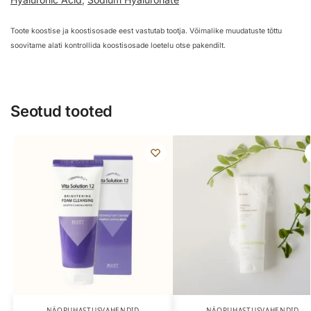
Toote koostise ja koostisosade eest vastutab tootja. Võimalike muudatuste tõttu
soovitame alati kontrollida koostisosade loetelu otse pakendilt.
Seotud tooted
NÄOPUHASTUSVAHENDID
NÄOPUHASTUSVAHENDID