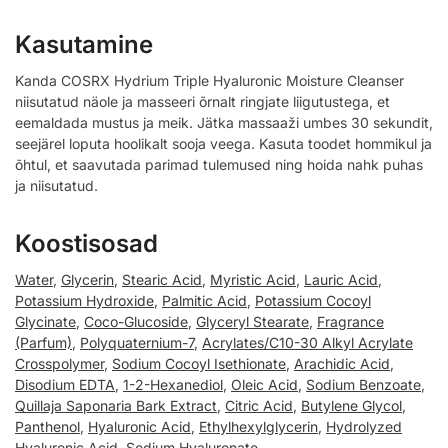
Kasutamine
Kanda COSRX Hydrium Triple Hyaluronic Moisture Cleanser
niisutatud näole ja masseeri õrnalt ringjate liigutustega, et
eemaldada mustus ja meik. Jätka massaaži umbes 30 sekundit,
seejärel loputa hoolikalt sooja veega. Kasuta toodet hommikul ja
õhtul, et saavutada parimad tulemused ning hoida nahk puhas
ja niisutatud.
Koostisosad
Water
,
Glycerin
,
Stearic Acid
,
Myristic Acid
,
Lauric Acid
,
Potassium Hydroxide
,
Palmitic Acid
,
Potassium Cocoyl
Glycinate
,
Coco-Glucoside
,
Glyceryl Stearate
,
Fragrance
(Parfum)
,
Polyquaternium-7
,
Acrylates/C10-30 Alkyl Acrylate
Crosspolymer
,
Sodium Cocoyl Isethionate
,
Arachidic Acid
,
Disodium EDTA
,
1-2-Hexanediol
,
Oleic Acid
,
Sodium Benzoate
,
Quillaja Saponaria Bark Extract
,
Citric Acid
,
Butylene Glycol
,
Panthenol
,
Hyaluronic Acid
,
Ethylhexylglycerin
,
Hydrolyzed
Hyaluronic Acid
,
Sodium Hyaluronate