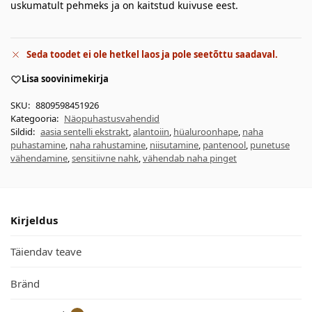
uskumatult pehmeks ja on kaitstud kuivuse eest.
Seda toodet ei ole hetkel laos ja pole seetõttu saadaval.
Lisa soovinimekirja
SKU:
8809598451926
Kategooria:
Näopuhastusvahendid
Sildid:
aasia sentelli ekstrakt
,
alantoiin
,
hüaluroonhape
,
naha
puhastamine
,
naha rahustamine
,
niisutamine
,
pantenool
,
punetuse
vähendamine
,
sensitiivne nahk
,
vähendab naha pinget
Kirjeldus
Täiendav teave
Bränd