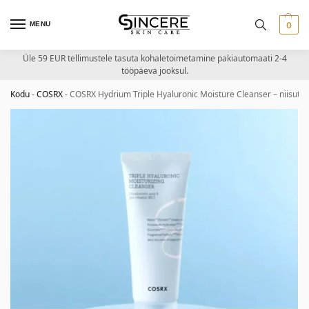
MENU
0
Üle 59 EUR tellimustele tasuta kohaletoimetamine pakiautomaati 2-4
tööpäeva jooksul.
Kodu
-
COSRX
-
COSRX Hydrium Triple Hyaluronic Moisture Cleanser – niisu