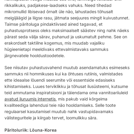
rikkalikuks, padjakese-laadseks vahuks. Need tihedad
mikromullid libisevad õrnalt üle näo, lahustades tõhusalt
meigijäägid ja liigse rasu, jätmata seejuures mingit kuivustunnet.
Taimse päritoluga pindaktiivsed ained tagavad, et
puhastusprotsess oleks maksimaalselt säästev ning nahk näeks
pärast seda välja särav, puhanud ja uskumatult pehme. See on
erakordselt taktiilne kogemus, mis muudab vajaliku
hügieenietapi meeldivaks ettevalmistavaks sammuks
järgnevatele hooldustoodetele.
See niisutav puhastusvahend muutub asendamatuks esimeseks
sammuks nii hommikuses kui ka õhtuses rutiinis, valmistades
ette ideaalse lõuendi seerumite või essentside edasiseks
kihistamiseks. Luues terviklikku ja tõhusat ilusüsteemi, kutsume
teid ammutama inspiratsiooni ja täiendama oma vannitoariiuleid
avatud iluruumis internetis
, mis pakub vaid kõrgeima
kvaliteediga lahendusi teie näo hooldamiseks. Selle toote
regulaarsel kasutamisel muutub nahk vastupidavamaks
välisteguritele ja kiirgab tervet, loomulikku sära.
Päritoluriik: Lõuna-Korea