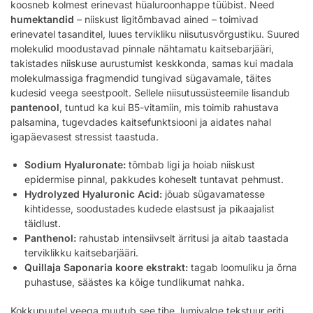
koosneb kolmest erinevast hüaluroonhappe tüübist. Need
humektandid
– niiskust ligitõmbavad ained – toimivad
erinevatel tasanditel, luues tervikliku niisutusvõrgustiku. Suured
molekulid moodustavad pinnale nähtamatu kaitsebarjääri,
takistades niiskuse aurustumist keskkonda, samas kui madala
molekulmassiga fragmendid tungivad sügavamale, täites
kudesid veega seestpoolt. Sellele niisutussüsteemile lisandub
pantenool
, tuntud ka kui B5-vitamiin, mis toimib rahustava
palsamina, tugevdades kaitsefunktsiooni ja aidates nahal
igapäevasest stressist taastuda.
Sodium Hyaluronate:
tõmbab ligi ja hoiab niiskust
epidermise pinnal, pakkudes koheselt tuntavat pehmust.
Hydrolyzed Hyaluronic Acid:
jõuab sügavamatesse
kihtidesse, soodustades kudede elastsust ja pikaajalist
täidlust.
Panthenol:
rahustab intensiivselt ärritusi ja aitab taastada
terviklikku kaitsebarjääri.
Quillaja Saponaria koore ekstrakt:
tagab loomuliku ja õrna
puhastuse, säästes ka kõige tundlikumat nahka.
Kokkupuutel veega muutub see tihe, lumivalge tekstuur eriti