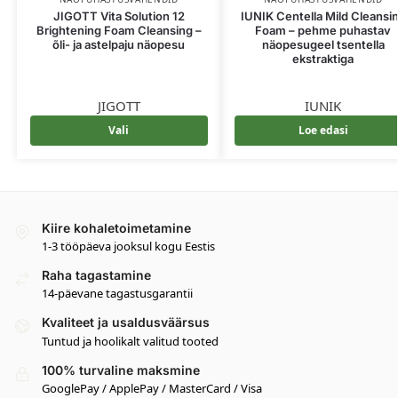
JIGOTT Vita Solution 12
IUNIK Centella Mild Cleansi
Brightening Foam Cleansing –
Foam – pehme puhastav
õli- ja astelpaju näopesu
näopesugeel tsentella
ekstraktiga
JIGOTT
IUNIK
Vali
Loe edasi
Kiire kohaletoimetamine
1-3 tööpäeva jooksul kogu Eestis
Raha tagastamine
14-päevane tagastusgarantii
Kvaliteet ja usaldusväärsus
Tuntud ja hoolikalt valitud tooted
100% turvaline maksmine
GooglePay / ApplePay / MasterCard / Visa