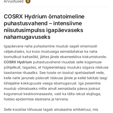
Arvustused
0
COSRX Hydrium õrnatoimeline
puhastusvahend – intensiivne
niisutusimpulss igapäevaseks
nahamugavuseks
Igapäevane naha puhastamine muutub sageli omamoodi
väljakutseks, kui koos mustusega eemaldatakse ka naha
loomulikud kaitseõlid, jättes järele ebameeldiva kiskumistunde.
COSRX Hydrium
puhastusvahend muudab selle kogemuse
põhjalikult, tagades, et hügieenietapp muutuks sügava niiskuse
taastamise rituaaliks. See toode on loodud spetsiaalselt neile,
kelle nahk januneb pidevalt niiskuse järele ja kellel tekitab isegi
lühiajaline kokkupuude veega ebamugavust. Iga pesemine
muutub võimaluseks mitte ainult eemaldada päeva jooksul
kogunenud keskkonnasaaste, vaid ka täita rakud elujõuga,
hoides epidermise elastsena ja tervena.
Selle koostise tõhususe tagab ainulaadne arhitektuur, mis