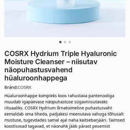
COSRX Hydrium Triple Hyaluronic
Moisture Cleanser – niisutav
näopuhastusvahend
hüaluroonhappega
Bränd:
COSRX
Hüaluroonhappe kompleks koos rahustava pantenooliga
muudab igapäevase näopuhastuse sügavniisutavaks
rituaaliks. COSRX Hydrium õrnatoimeline puhastusvaht
eemaldab oma tiheda, padjakesi meenutava vahuga tõhusalt
mustuse, tugevdades samal ajal naha kaitsebarjääri. Taimsed
koostisosad tagavad, et näonahk jääb pärast pesemist