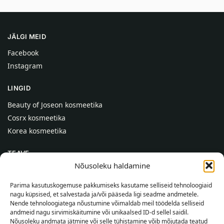
JÄLGI MEID
Facebook
Instagram
LINGID
Beauty of Joseon kosmeetika
Cosrx kosmeetika
Korea kosmeetika
TEAVE
Nõusoleku haldamine
Meist
Kontaktid
Parima kasutuskogemuse pakkumiseks kasutame selliseid tehnoloogiaid
nagu küpsised, et salvestada ja/või pääseda ligi seadme andmetele.
Abi
Nende tehnoloogiatega nõustumine võimaldab meil töödelda selliseid
andmeid nagu sirvimiskäitumine või unikaalsed ID-d sellel saidil.
TEAVE OSTJALE
Nõusoleku andmata jätmine või selle tühistamine võib mõjutada teatud