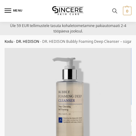
MENU
0
Üle 59 EUR tellimustele tasuta kohaletoimetamine pakiautomaati 2-4
tööpäeva jooksul.
Kodu
-
DR. HEDISON
-
DR. HEDISON Bubbly Foaming Deep Cleanser – sügaval