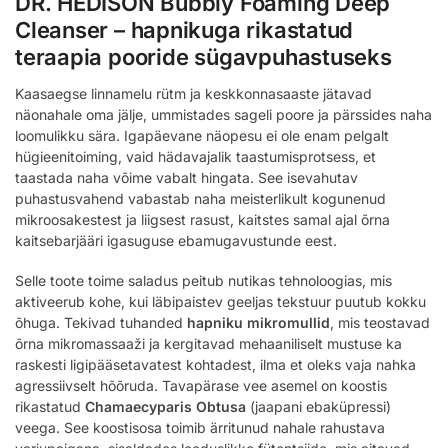
DR. HEDISON Bubbly Foaming Deep
Cleanser – hapnikuga rikastatud
teraapia pooride sügavpuhastuseks
Kaasaegse linnamelu rütm ja keskkonnasaaste jätavad
näonahale oma jälje, ummistades sageli poore ja pärssides naha
loomulikku sära. Igapäevane näopesu ei ole enam pelgalt
hügieenitoiming, vaid hädavajalik taastumisprotsess, et
taastada naha võime vabalt hingata. See isevahutav
puhastusvahend vabastab naha meisterlikult kogunenud
mikroosakestest ja liigsest rasust, kaitstes samal ajal õrna
kaitsebarjääri igasuguse ebamugavustunde eest.
Selle toote toime saladus peitub nutikas tehnoloogias, mis
aktiveerub kohe, kui läbipaistev geeljas tekstuur puutub kokku
õhuga. Tekivad tuhanded
hapniku mikromullid
, mis teostavad
õrna mikromassaaži ja kergitavad mehaaniliselt mustuse ka
raskesti ligipääsetavatest kohtadest, ilma et oleks vaja nahka
agressiivselt hõõruda. Tavapärase vee asemel on koostis
rikastatud
Chamaecyparis Obtusa
(jaapani ebaküpressi)
veega. See koostisosa toimib ärritunud nahale rahustava