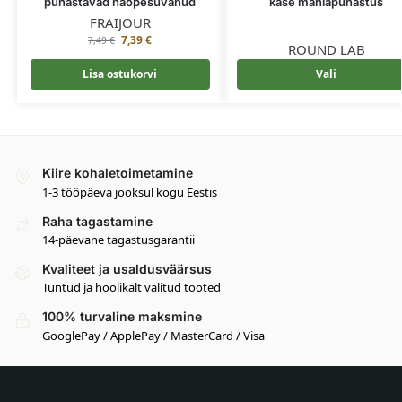
puhastavad näopesuvahud
kase mahlapuhastus
FRAIJOUR
7,39
€
7,49
€
ROUND LAB
Lisa ostukorvi
Vali
Kiire kohaletoimetamine
1-3 tööpäeva jooksul kogu Eestis
Raha tagastamine
14-päevane tagastusgarantii
Kvaliteet ja usaldusväärsus
Tuntud ja hoolikalt valitud tooted
100% turvaline maksmine
GooglePay / ApplePay / MasterCard / Visa