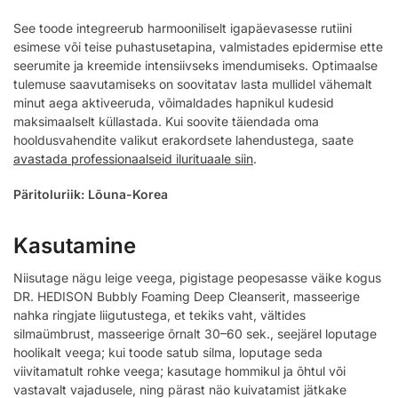
See toode integreerub harmooniliselt igapäevasesse rutiini
esimese või teise puhastusetapina, valmistades epidermise ette
seerumite ja kreemide intensiivseks imendumiseks. Optimaalse
tulemuse saavutamiseks on soovitatav lasta mullidel vähemalt
minut aega aktiveeruda, võimaldades hapnikul kudesid
maksimaalselt küllastada. Kui soovite täiendada oma
hooldusvahendite valikut erakordsete lahendustega, saate
avastada professionaalseid ilurituaale siin
.
Päritoluriik: Lõuna-Korea
Kasutamine
Niisutage nägu leige veega, pigistage peopesasse väike kogus
DR. HEDISON Bubbly Foaming Deep Cleanserit, masseerige
nahka ringjate liigutustega, et tekiks vaht, vältides
silmaümbrust, masseerige õrnalt 30–60 sek., seejärel loputage
hoolikalt veega; kui toode satub silma, loputage seda
viivitamatult rohke veega; kasutage hommikul ja õhtul või
vastavalt vajadusele, ning pärast näo kuivatamist jätkake