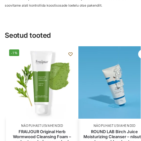
soovitame alati kontrollida koostisosade loetelu otse pakendilt.
Seotud tooted
-1%
NÄOPUHASTUSVAHENDID
NÄOPUHASTUSVAHENDID
FRAIJOUR Original Herb
ROUND LAB Birch Juice
Wormwood Cleansing Foam –
Moisturizing Cleanser – niisu