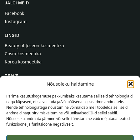
JÄLGI MEID
Facebook
Instagram
LINGID
Beauty of Joseon kosmeetika
Cosrx kosmeetika
Korea kosmeetika
TEAVE
Nõusoleku haldamine
Meist
Kontaktid
Parima kasutuskogemuse pakkumiseks kasutame selliseid tehnoloogiaid
nagu küpsised, et salvestada ja/või pääseda ligi seadme andmetele.
Abi
Nende tehnoloogiatega nõustumine võimaldab meil töödelda selliseid
andmeid nagu sirvimiskäitumine või unikaalsed ID-d sellel saidil.
TEAVE OSTJALE
Nõusoleku andmata jätmine või selle tühistamine võib mõjutada teatud
funktsioone ja funktsioone negatiivselt.
Tarnetingimused
Tingimused