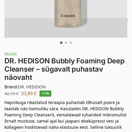
Müük!
DR. HEDISON Bubbly Foaming Deep
Cleanser – sügavalt puhastav
näovaht
Bränd:
DR. HEDISON
33,89
€
40,79
€
-17%
Hapnikuga rikastatud teraapia puhastab tõhusalt poore ja
taastab näo loomuliku sära. Kasutades DR. HEDISON Bubbly
Foaming Deep Cleanserit, eemaldavad tuhanded mikromullid
õrnalt mustuse, samal ajal kui jaapani ebaküpressi vesi ja
kollageen hoolitsevad naha elastsuse eest. Selline luksuslik