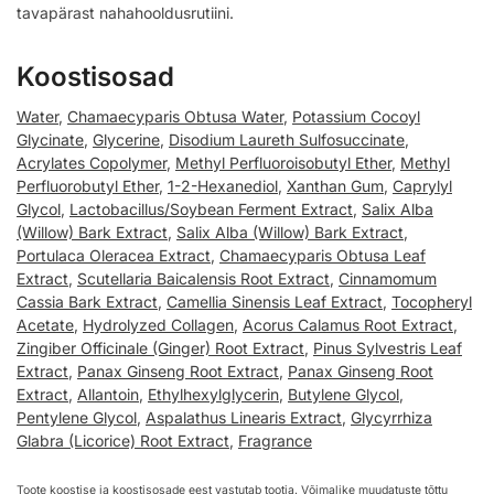
tavapärast nahahooldusrutiini.
Koostisosad
Water
,
Chamaecyparis Obtusa Water
,
Potassium Cocoyl
Glycinate
,
Glycerine
,
Disodium Laureth Sulfosuccinate
,
Acrylates Copolymer
,
Methyl Perfluoroisobutyl Ether
,
Methyl
Perfluorobutyl Ether
,
1-2-Hexanediol
,
Xanthan Gum
,
Caprylyl
Glycol
,
Lactobacillus/Soybean Ferment Extract
,
Salix Alba
(Willow) Bark Extract
,
Salix Alba (Willow) Bark Extract
,
Portulaca Oleracea Extract
,
Chamaecyparis Obtusa Leaf
Extract
,
Scutellaria Baicalensis Root Extract
,
Cinnamomum
Cassia Bark Extract
,
Camellia Sinensis Leaf Extract
,
Tocopheryl
Acetate
,
Hydrolyzed Collagen
,
Acorus Calamus Root Extract
,
Zingiber Officinale (Ginger) Root Extract
,
Pinus Sylvestris Leaf
Extract
,
Panax Ginseng Root Extract
,
Panax Ginseng Root
Extract
,
Allantoin
,
Ethylhexylglycerin
,
Butylene Glycol
,
Pentylene Glycol
,
Aspalathus Linearis Extract
,
Glycyrrhiza
Glabra (Licorice) Root Extract
,
Fragrance
Toote koostise ja koostisosade eest vastutab tootja. Võimalike muudatuste tõttu