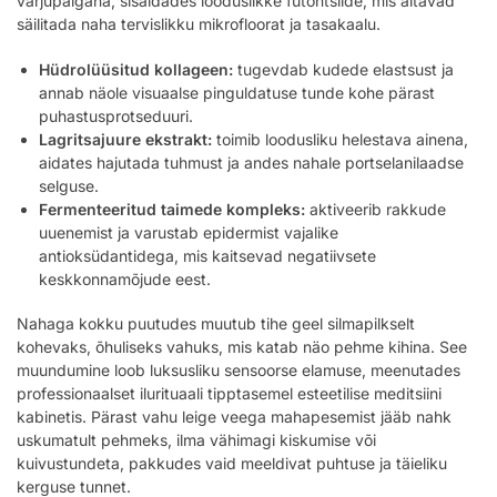
varjupaigana, sisaldades looduslikke fütontsiide, mis aitavad
säilitada naha tervislikku mikrofloorat ja tasakaalu.
Hüdrolüüsitud kollageen:
tugevdab kudede elastsust ja
annab näole visuaalse pinguldatuse tunde kohe pärast
puhastusprotseduuri.
Lagritsajuure ekstrakt:
toimib loodusliku helestava ainena,
aidates hajutada tuhmust ja andes nahale portselanilaadse
selguse.
Fermenteeritud taimede kompleks:
aktiveerib rakkude
uuenemist ja varustab epidermist vajalike
antioksüdantidega, mis kaitsevad negatiivsete
keskkonnamõjude eest.
Nahaga kokku puutudes muutub tihe geel silmapilkselt
kohevaks, õhuliseks vahuks, mis katab näo pehme kihina. See
muundumine loob luksusliku sensoorse elamuse, meenutades
professionaalset ilurituaali tipptasemel esteetilise meditsiini
kabinetis. Pärast vahu leige veega mahapesemist jääb nahk
uskumatult pehmeks, ilma vähimagi kiskumise või
kuivustundeta, pakkudes vaid meeldivat puhtuse ja täieliku
kerguse tunnet.