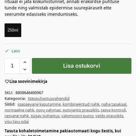
rituaal ei jäta kiskumistunnet, annab erakordse puhtuse
tunde ning valmistab epidermise suurepäraselt ette
seerumite edasiseks imendumiseks.
250ml
Laos
Lisa ostukorvi
Lisa soovinimekirja
SKU:
8809648490967
Kategooria:
Näopuhastusvahendid
Sildid:
igapäevane kasutamine
,
kombineeritud nahk
,
naha tasakaal
,
normaalne nahk
,
porų valymas
,
putojantis prausiklis
,
rasva kontroll
,
rasvane nahk
,
sügav puhastus
,
valomosios putos
,
veido prausiklis
,
visų tipų odai
Tasuta kohaletoimetamine pakiautomaati kogu Eestis, kui