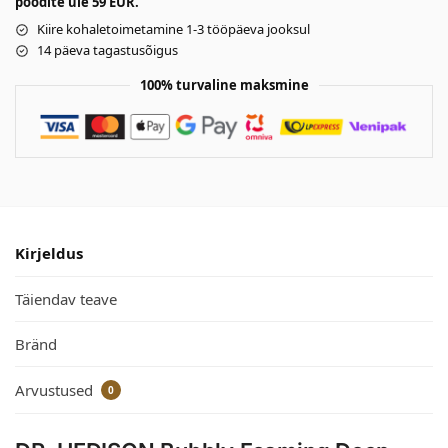
poodite üle 59 EUR.
Kiire kohaletoimetamine 1-3 tööpäeva jooksul
14 päeva tagastusõigus
100% turvaline maksmine
Kirjeldus
Täiendav teave
Bränd
Arvustused
0