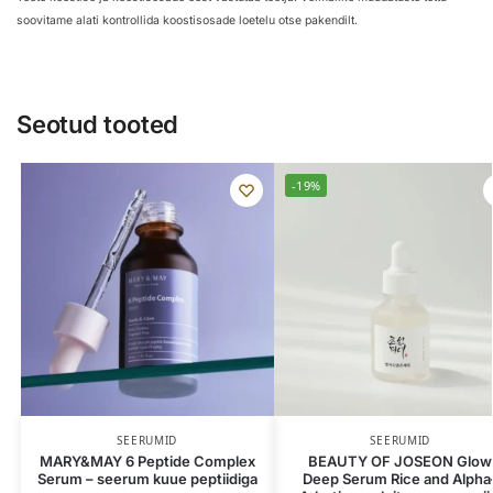
soovitame alati kontrollida koostisosade loetelu otse pakendilt.
Seotud tooted
-19%
SEERUMID
SEERUMID
MARY&MAY 6 Peptide Complex
BEAUTY OF JOSEON Glow
Serum – seerum kuue peptiidiga
Deep Serum Rice and Alpha