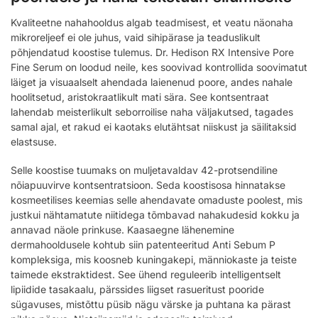
Kvaliteetne nahahooldus algab teadmisest, et veatu näonaha
mikroreljeef ei ole juhus, vaid sihipärase ja teaduslikult
põhjendatud koostise tulemus. Dr. Hedison RX Intensive Pore
Fine Serum on loodud neile, kes soovivad kontrollida soovimatut
läiget ja visuaalselt ahendada laienenud poore, andes nahale
hoolitsetud, aristokraatlikult mati sära. See kontsentraat
lahendab meisterlikult seborroilise naha väljakutsed, tagades
samal ajal, et rakud ei kaotaks elutähtsat niiskust ja säilitaksid
elastsuse.
Selle koostise tuumaks on muljetavaldav 42-protsendiline
nõiapuuvirve kontsentratsioon. Seda koostisosa hinnatakse
kosmeetilises keemias selle ahendavate omaduste poolest, mis
justkui nähtamatute niitidega tõmbavad nahakudesid kokku ja
annavad näole prinkuse. Kaasaegne lähenemine
dermahooldusele kohtub siin patenteeritud Anti Sebum P
kompleksiga, mis koosneb kuningakepi, männiokaste ja teiste
taimede ekstraktidest. See ühend reguleerib intelligentselt
lipiidide tasakaalu, pärssides liigset rasueritust pooride
sügavuses, mistõttu püsib nägu värske ja puhtana ka pärast