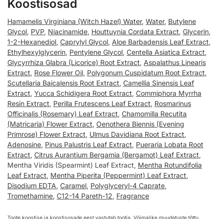
Koostisosad
Hamamelis Virginiana (Witch Hazel) Water
,
Water
,
Butylene
Glycol
,
PVP
,
Niacinamide
,
Houttuynia Cordata Extract
,
Glycerin
,
1-2-Hexanediol
,
Caprylyl Glycol
,
Aloe Barbadensis Leaf Extract
,
Ethylhexylglycerin
,
Pentylene Glycol
,
Centella Asiatica Extract
,
Glycyrrhiza Glabra (Licorice) Root Extract
,
Aspalathus Linearis
Extract
,
Rose Flower Oil
,
Polygonum Cuspidatum Root Extract
,
Scutellaria Baicalensis Root Extract
,
Camellia Sinensis Leaf
Extract
,
Yucca Schidigera Root Extract
,
Commiphora Myrrha
Resin Extract
,
Perilla Frutescens Leaf Extract
,
Rosmarinus
Officinalis (Rosemary) Leaf Extract
,
Chamomilla Recutita
(Matricaria) Flower Extract
,
Oenothera Biennis (Evening
Primrose) Flower Extract
,
Ulmus Davidiana Root Extract
,
Adenosine
,
Pinus Palustris Leaf Extract
,
Pueraria Lobata Root
Extract
,
Citrus Aurantium Bergamia (Bergamot) Leaf Extract
,
Mentha Viridis (Spearmint) Leaf Extract,
Mentha Rotundifolia
Leaf Extract
,
Mentha Piperita (Peppermint) Leaf Extract
,
Disodium EDTA
,
Caramel
,
Polyglyceryl-4 Caprate
,
Tromethamine
,
C12-14 Pareth-12
,
Fragrance
Toote koostise ja koostisosade eest vastutab tootja. Võimalike muudatuste tõttu