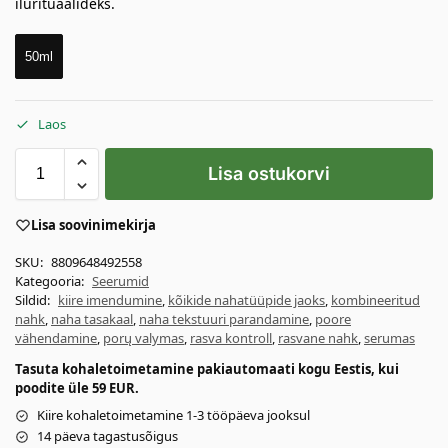
ilurituaalideks.
50ml
Laos
Lisa ostukorvi
Lisa soovinimekirja
SKU:
8809648492558
Kategooria:
Seerumid
Sildid:
kiire imendumine
,
kõikide nahatüüpide jaoks
,
kombineeritud
nahk
,
naha tasakaal
,
naha tekstuuri parandamine
,
poore
vähendamine
,
porų valymas
,
rasva kontroll
,
rasvane nahk
,
serumas
Tasuta kohaletoimetamine pakiautomaati kogu Eestis, kui
poodite üle 59 EUR.
Kiire kohaletoimetamine 1-3 tööpäeva jooksul
14 päeva tagastusõigus