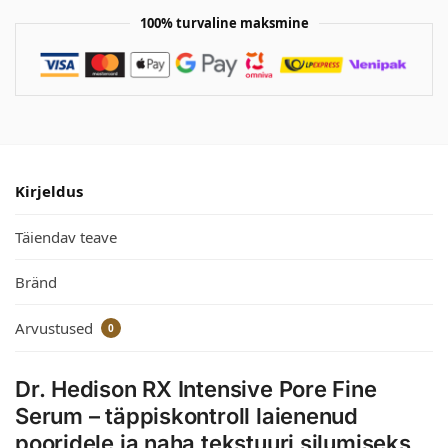
100% turvaline maksmine
Kirjeldus
Täiendav teave
Bränd
Arvustused
0
Dr. Hedison RX Intensive Pore Fine
Serum – täppiskontroll laienenud
pooridele ja naha tekstuuri silumiseks