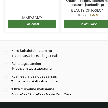
Arbutin – selgitav seerum rii
ekstrakti ja arbutiiniga
BEAUTY OF JOSEON
13,29
€
16,49
€
MARY&MAY
Loe edasi
Lisa ostukorvi
Kiire kohaletoimetamine
1-3 tööpäeva jooksul kogu Eestis
Raha tagastamine
14-päevane tagastusgarantii
Kvaliteet ja usaldusväärsus
Tuntud ja hoolikalt valitud tooted
100% turvaline maksmine
GooglePay / ApplePay / MasterCard / Visa