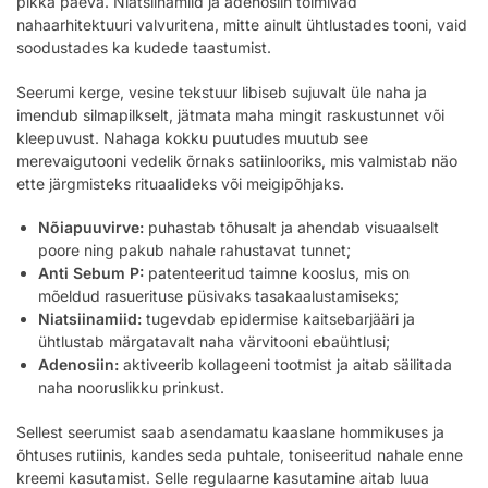
pikka päeva. Niatsiinamiid ja adenosiin toimivad
nahaarhitektuuri valvuritena, mitte ainult ühtlustades tooni, vaid
soodustades ka kudede taastumist.
Seerumi kerge, vesine tekstuur libiseb sujuvalt üle naha ja
imendub silmapilkselt, jätmata maha mingit raskustunnet või
kleepuvust. Nahaga kokku puutudes muutub see
merevaigutooni vedelik õrnaks satiinlooriks, mis valmistab näo
ette järgmisteks rituaalideks või meigipõhjaks.
Nõiapuuvirve:
puhastab tõhusalt ja ahendab visuaalselt
poore ning pakub nahale rahustavat tunnet;
Anti Sebum P:
patenteeritud taimne kooslus, mis on
mõeldud rasuerituse püsivaks tasakaalustamiseks;
Niatsiinamiid:
tugevdab epidermise kaitsebarjääri ja
ühtlustab märgatavalt naha värvitooni ebaühtlusi;
Adenosiin:
aktiveerib kollageeni tootmist ja aitab säilitada
naha nooruslikku prinkust.
Sellest seerumist saab asendamatu kaaslane hommikuses ja
õhtuses rutiinis, kandes seda puhtale, toniseeritud nahale enne
kreemi kasutamist. Selle regulaarne kasutamine aitab luua