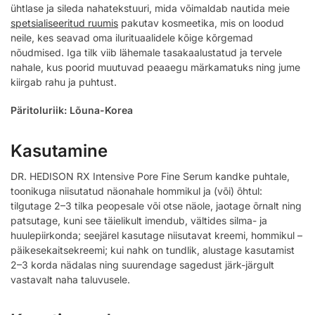
ühtlase ja sileda nahatekstuuri, mida võimaldab nautida meie
spetsialiseeritud ruumis
pakutav kosmeetika, mis on loodud
neile, kes seavad oma ilurituaalidele kõige kõrgemad
nõudmised. Iga tilk viib lähemale tasakaalustatud ja tervele
nahale, kus poorid muutuvad peaaegu märkamatuks ning jume
kiirgab rahu ja puhtust.
Päritoluriik: Lõuna-Korea
Kasutamine
DR. HEDISON RX Intensive Pore Fine Serum kandke puhtale,
toonikuga niisutatud näonahale hommikul ja (või) õhtul:
tilgutage 2–3 tilka peopesale või otse näole, jaotage õrnalt ning
patsutage, kuni see täielikult imendub, vältides silma- ja
huulepiirkonda; seejärel kasutage niisutavat kreemi, hommikul –
päikesekaitsekreemi; kui nahk on tundlik, alustage kasutamist
2–3 korda nädalas ning suurendage sagedust järk-järgult
vastavalt naha taluvusele.