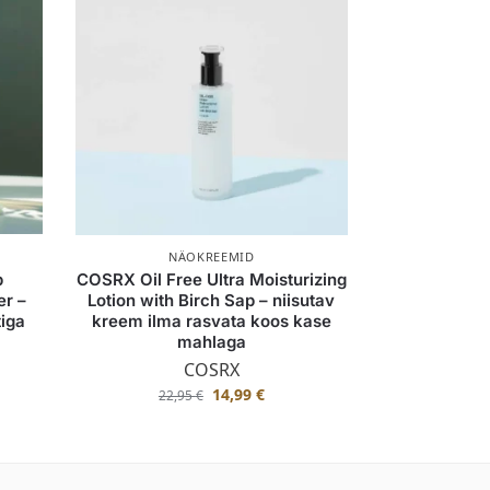
NÄOKREEMID
b
COSRX Oil Free Ultra Moisturizing
r –
Lotion with Birch Sap – niisutav
iga
kreem ilma rasvata koos kase
mahlaga
COSRX
14,99
€
22,95
€