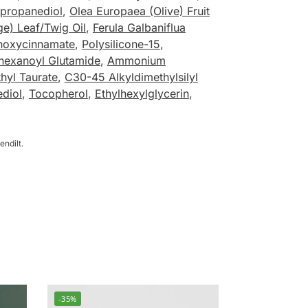
propanediol
,
Olea Europaea (Olive) Fruit
ge) Leaf/Twig Oil
,
Ferula Galbaniflua
hoxycinnamate
,
Polysilicone-15
,
lhexanoyl Glutamide
,
Ammonium
hyl Taurate
,
C30-45 Alkyldimethylsilyl
ediol
,
Tocopherol
,
Ethylhexylglycerin
,
endilt.
-35%