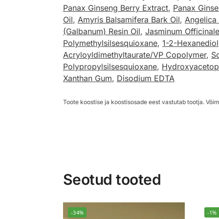
Panax Ginseng Berry Extract
,
Panax Ginse
Oil
,
Amyris Balsamifera Bark Oil
,
Angelica 
(Galbanum) Resin Oil
,
Jasminum Officinale
Polymethylsilsesquioxane
,
1-2-Hexanediol
Acryloyldimethyltaurate/VP Copolymer
,
S
Polypropylsilsesquioxane
,
Hydroxyaceto
Xanthan Gum
,
Disodium EDTA
Toote koostise ja koostisosade eest vastutab tootja. Võim
Seotud tooted
-34%
-1%