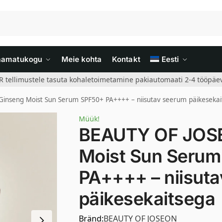
aamatukogu
Meie kohta
Kontakt
Eesti
R tellimustele tasuta kohaletoimetamine pakiautomaati 2-4 tööpäev
nseng Moist Sun Serum SPF50+ PA++++ – niisutav seerum päikesekai
Müük!
BEAUTY OF JOS
Moist Sun Seru
PA++++ – niisut
päikesekaitsega
Bränd:
BEAUTY OF JOSEON