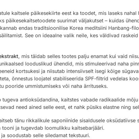
ule kaitsele päikesekiirte eest ka toodet, mis laseks naha
 päikesekaitsetoodete suurimat väljakutset – kuidas ühendad
k kannab endas traditsioonilise Korea meditsiini Hanbang-fil
 säilitamist. See on ideaalne valik neile, kes väldivad raske
ekstrakt
, mis täidab selles tootes palju enamat kui vaid niisu
unikaalsed looduslikud ühendid, mis stimuleerivad naha pin
eeneid kortsukesi ja niisutab intensiivselt isegi kõige süga
teta, õnnestus loojatel stabiliseerida SPF-filtrid vedelas koo
htu pooride ummistumiseks või naha ärrituseks.
 tugeva antioksüdandina, kaitstes vabade radikaalide mõju e
sevad need ained selle eest, et nahk püsiks elastne ning se
itseb tänu rikkalikule saponiinide sisaldusele oksüdatiivse s
 tooni ja tugevdab loomulikku kaitsebarjääri.
 ja soodustab selle siledamat tekstuuri.