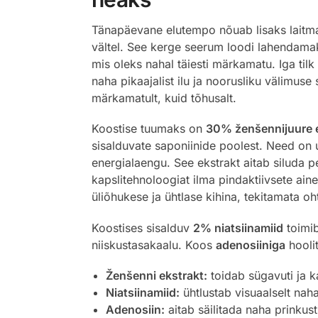
Tänapäevane elutempo nõuab lisaks laitmat
vältel. See kerge seerum loodi lahendamaks
mis oleks nahal täiesti märkamatu. Iga til
naha pikaajalist ilu ja noorusliku välimuse
märkamatult, kuid tõhusalt.
Koostise tuumaks on
30% ženšennijuure 
sisalduvate saponiinide poolest. Need on 
energialaengu. See ekstrakt aitab siluda p
kapslitehnoloogiat ilma pindaktiivsete aine
üliõhukese ja ühtlase kihina, tekitamata o
Koostises sisalduv
2% niatsiinamiid
toimib
niiskustasakaalu. Koos
adenosiiniga
hoolit
Ženšenni ekstrakt:
toidab sügavuti ja ka
Niatsiinamiid:
ühtlustab visuaalselt naha
Adenosiin:
aitab säilitada naha prinkust