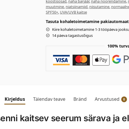
koostisosad
,
naha barjäär
,
naha noorendamine
,
muutmine
,
niatsiinamiid
,
niisutamine
,
normaaln
SPF50+
,
UVA/UVB kaitse
Tasuta kohaletoimetamine pakiautomaati 
Kiire kohaletoimetamine 1-3 tööpäeva jooksu
14 päeva tagastusõigus
100% turv
Kirjeldus
Täiendav teave
Bränd
Arvustused
0
enni kaitsev seerum särava ja e