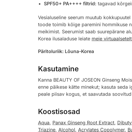
SPF50+ PA++++ filtrid:
tagavad kõrgeim
Vesialuseline seerum muutub kokkupuutel n
toode toimib kõige paremini hommikuse na
meikimist. Seerumist saab suurepärane alu
Korea ilusaladuse leiate
meie virtuaalsetelt i
Päritoluriik: Lõuna-Korea
Kasutamine
Kanna BEAUTY OF JOSEON Ginseng Moist Su
enne päikese kätte minekut; kasuta seda ig
peale piisav kogus, et saavutada soovitud ka
Koostisosad
Aqua
,
Panax Ginseng Root Extract
,
Dibuty
Triazine
,
Alcohol
,
Acrylates Copolymer
,
Bu