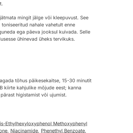
t.
ätmata mingit jälge või kleepuvust. See
toniseeritud nahale vahetult enne
oguneda ega päeva jooksul kuivada. Selle
ldusesse ühinevad üheks tervikuks.
gada tõhus päikesekaitse, 15-30 minutit
B kiirte kahjulike mõjude eest; kanna
 pärast higistamist või ujumist.
is-Ethylhexyloxyphenol Methoxyphenyl
zone
,
Niacinamide
,
Phenethyl Benzoate
,