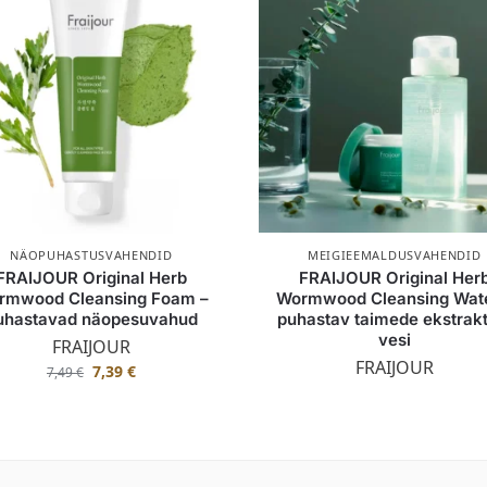
NÄOPUHASTUSVAHENDID
MEIGIEEMALDUSVAHENDID
FRAIJOUR Original Herb
FRAIJOUR Original Her
rmwood Cleansing Foam –
Wormwood Cleansing Wate
uhastavad näopesuvahud
puhastav taimede ekstrakt
vesi
FRAIJOUR
FRAIJOUR
7,39
€
7,49
€