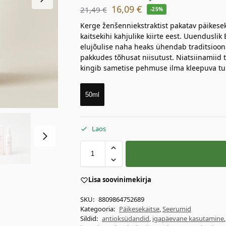
16,09
€
21,49
€
-25%
Kerge ženšenniekstraktist pakatav päikese
kaitsekihi kahjulike kiirte eest. Uuendusli
elujõulise naha heaks ühendab traditsioonil
pakkudes tõhusat niisutust. Niatsiinamiid
kingib sametise pehmuse ilma kleepuva tu
50ml
Laos
Lisa soovinimekirja
SKU:
8809864752689
Kategooria:
Päikesekaitse
,
Seerumid
Sildid:
antioksüdandid
,
igapäevane kasutamine