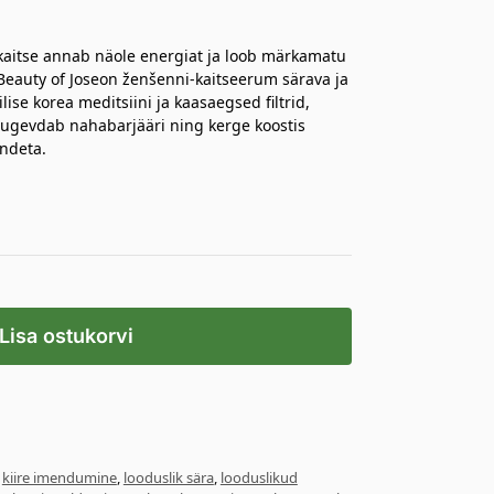
kaitse annab näole energiat ja loob märkamatu
k Beauty of Joseon ženšenni-kaitseerum särava ja
ise korea meditsiini ja kaasaegsed filtrid,
 tugevdab nahabarjääri ning kerge koostis
ndeta.
Lisa ostukorvi
,
kiire imendumine
,
looduslik sära
,
looduslikud