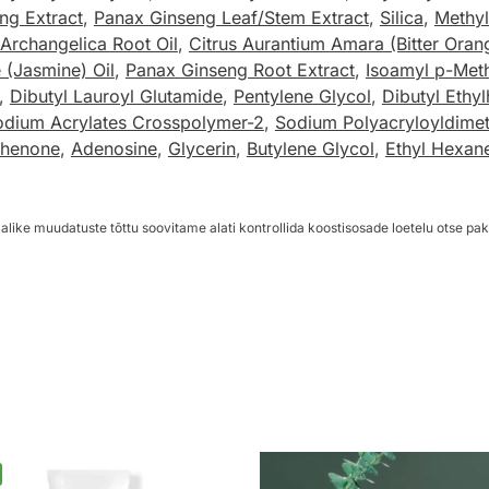
ng Extract
,
Panax Ginseng Leaf/Stem Extract
,
Silica
,
Methyl
Archangelica Root Oil
,
Citrus Aurantium Amara (Bitter Oran
 (Jasmine) Oil
,
Panax Ginseng Root Extract
,
Isoamyl p-Met
,
Dibutyl Lauroyl Glutamide
,
Pentylene Glycol
,
Dibutyl Ethy
odium Acrylates Crosspolymer-2
,
Sodium Polyacryloyldimet
phenone
,
Adenosine
,
Glycerin
,
Butylene Glycol
,
Ethyl Hexan
alike muudatuste tõttu soovitame alati kontrollida koostisosade loetelu otse pak