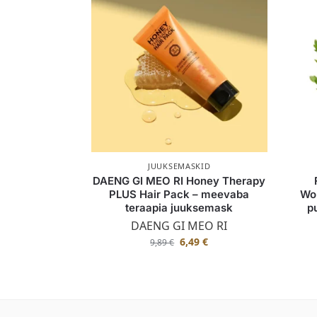
JUUKSEMASKID
DAENG GI MEO RI Honey Therapy
PLUS Hair Pack – meevaba
Wo
teraapia juuksemask
p
DAENG GI MEO RI
6,49
€
9,89
€