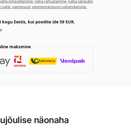
naha pinguldamine
,
naha rahustamine
,
naha säravaks
e nahk
,
pantenool
,
pigmentatsiooni vähendamine
,
kogu Eestis, kui poodite üle 59 EUR.
l
aline maksmine
lujõulise näonaha