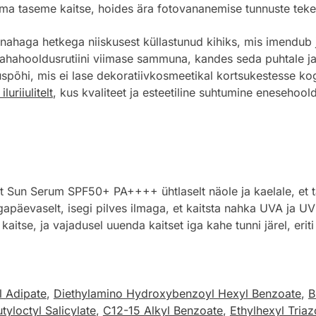
a taseme kaitse, hoides ära fotovananemise tunnuste teke
ahaga hetkega niiskusest küllastunud kihiks, mis imendub j
hahooldusrutiini viimase sammuna, kandes seda puhtale ja 
spõhi, mis ei lase dekoratiivkosmeetikal kortsukestesse k
luriiulitelt
, kus kvaliteet ja esteetiline suhtumine enesehoo
n Serum SPF50+ PA++++ ühtlaselt näole ja kaelale, et ta
apäevaselt, isegi pilves ilmaga, et kaitsta nahka UVA ja UV
itse, ja vajadusel uuenda kaitset iga kahe tunni järel, eriti
l Adipate
,
Diethylamino Hydroxybenzoyl Hexyl Benzoate
,
B
tyloctyl Salicylate
,
C12-15 Alkyl Benzoate
,
Ethylhexyl Tria