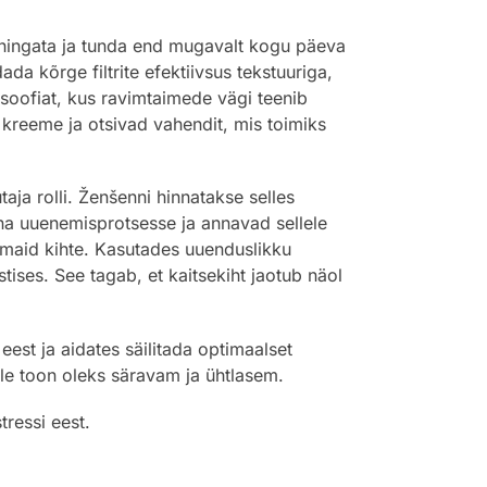
l hingata ja tunda end mugavalt kogu päeva
a kõrge filtrite efektiivsus tekstuuriga,
osoofiat, kus ravimtaimede vägi teenib
id kreeme ja otsivad vahendit, mis toimiks
taja rolli. Ženšenni hinnatakse selles
na uuenemisprotsesse ja annavad sellele
vamaid kihte. Kasutades uuenduslikku
stises. See tagab, et kaitsekiht jaotub näol
est ja aidates säilitada optimaalset
lle toon oleks säravam ja ühtlasem.
tressi eest.