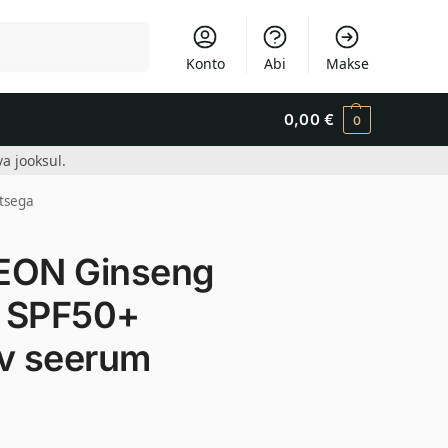
Otsi
Konto
Abi
Makse
0,00
€
0
a jooksul.
tsega
EON Ginseng
m SPF50+
av seerum