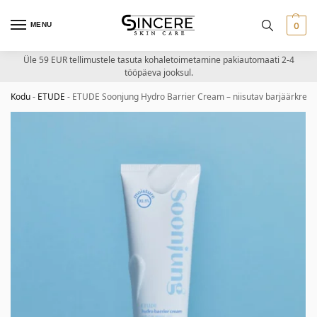
MENU
0
Üle 59 EUR tellimustele tasuta kohaletoimetamine pakiautomaati 2-4
tööpäeva jooksul.
Kodu
-
ETUDE
-
ETUDE Soonjung Hydro Barrier Cream – niisutav barjäärkree