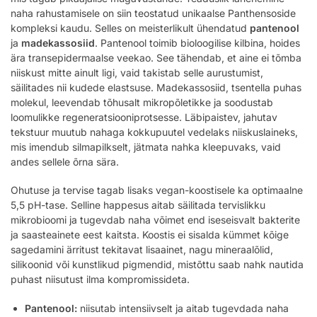
naha rahustamisele on siin teostatud unikaalse Panthensoside
kompleksi kaudu. Selles on meisterlikult ühendatud
pantenool
ja
madekassosiid
. Pantenool toimib bioloogilise kilbina, hoides
ära transepidermaalse veekao. See tähendab, et aine ei tõmba
niiskust mitte ainult ligi, vaid takistab selle aurustumist,
säilitades nii kudede elastsuse. Madekassosiid, tsentella puhas
molekul, leevendab tõhusalt mikropõletikke ja soodustab
loomulikke regeneratsiooniprotsesse. Läbipaistev, jahutav
tekstuur muutub nahaga kokkupuutel vedelaks niiskuslaineks,
mis imendub silmapilkselt, jätmata nahka kleepuvaks, vaid
andes sellele õrna sära.
Ohutuse ja tervise tagab lisaks vegan-koostisele ka optimaalne
5,5 pH-tase. Selline happesus aitab säilitada tervislikku
mikrobioomi ja tugevdab naha võimet end iseseisvalt bakterite
ja saasteainete eest kaitsta. Koostis ei sisalda kümmet kõige
sagedamini ärritust tekitavat lisaainet, nagu mineraalõlid,
silikoonid või kunstlikud pigmendid, mistõttu saab nahk nautida
puhast niisutust ilma kompromissideta.
Pantenool:
niisutab intensiivselt ja aitab tugevdada naha