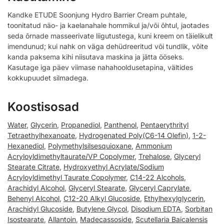
Kandke ETUDE Soonjung Hydro Barrier Cream puhtale,
toonitatud näo- ja kaelanahale hommikul ja/või õhtul, jaotades
seda õrnade masseerivate liigutustega, kuni kreem on täielikult
imendunud; kui nahk on väga dehüdreeritud või tundlik, võite
kanda paksema kihi niisutava maskina ja jätta ööseks.
Kasutage iga päev viimase nahahooldusetapina, vältides
kokkupuudet silmadega.
Koostisosad
Water
,
Glycerin
,
Propanediol
,
Panthenol
,
Pentaerythrityl
Tetraethylhexanoate
,
Hydrogenated Poly(C6-14 Olefin)
,
1-2-
Hexanediol
,
Polymethylsilsesquioxane
,
Ammonium
Acryloyldimethyltaurate/VP Copolymer
,
Trehalose
,
Glyceryl
Stearate Citrate
,
Hydroxyethyl Acrylate/Sodium
Acryloyldimethyl Taurate Copolymer
,
C14-22 Alcohols
,
Arachidyl Alcohol
,
Glyceryl Stearate
,
Glyceryl Caprylate
,
Behenyl Alcohol
,
C12-20 Alkyl Glucoside
,
Ethylhexylglycerin
,
Arachidyl Glucoside
,
Butylene Glycol
,
Disodium EDTA
,
Sorbitan
Isostearate
,
Allantoin
,
Madecassoside
,
Scutellaria Baicalensis