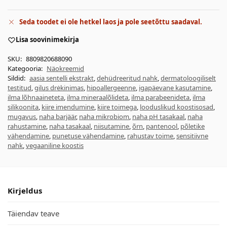
Seda toodet ei ole hetkel laos ja pole seetõttu saadaval.
Lisa soovinimekirja
SKU:
8809820688090
Kategooria:
Näokreemid
Sildid:
aasia sentelli ekstrakt
,
dehüdreeritud nahk
,
dermatoloogiliselt
testitud
,
gilus drėkinimas
,
hipoallergeenne
,
igapäevane kasutamine
,
ilma lõhnaaineteta
,
ilma mineraalõlideta
,
ilma parabeenideta
,
ilma
silikoonita
,
kiire imendumine
,
kiire toimega
,
looduslikud koostisosad
,
mugavus
,
naha barjäär
,
naha mikrobiom
,
naha pH tasakaal
,
naha
rahustamine
,
naha tasakaal
,
niisutamine
,
õrn
,
pantenool
,
põletike
vähendamine
,
punetuse vähendamine
,
rahustav toime
,
sensitiivne
nahk
,
vegaaniline koostis
Kirjeldus
Täiendav teave