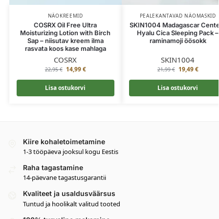
NÄOKREEMID
PEALEKANTAVAD NÄOMASKID
COSRX Oil Free Ultra
SKIN1004 Madagascar Cente
Moisturizing Lotion with Birch
Hyalu Cica Sleeping Pack –
Sap – niisutav kreem ilma
raminamoji öösokk
rasvata koos kase mahlaga
COSRX
SKIN1004
14,99
€
19,49
€
22,95
€
21,99
€
Lisa ostukorvi
Lisa ostukorvi
Kiire kohaletoimetamine
1-3 tööpäeva jooksul kogu Eestis
Raha tagastamine
14-päevane tagastusgarantii
Kvaliteet ja usaldusväärsus
Tuntud ja hoolikalt valitud tooted