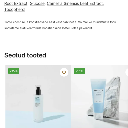
Root Extract
,
Glucose
,
Camellia Sinensis Leaf Extract
,
Tocopherol
Toote koostise ja koostisosade eest vastutab tootja. Võimalike muudatuste tõttu
soovitame alati kontrollida koostisosade loetelu otse pakendilt.
Seotud tooted
-35%
-11%