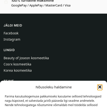
100% turvaline maksmine
GooglePay / ApplePay / MasterCard / Visa
JÄLGI MEID
Facebook
Instagram
LINGID
Beauty of Joseon kosmeetika
Cosrx kosmeetika
Korea kosmeetika
TEAVE
Nõusoleku haldamine
Meist
Kontaktid
Parima kasutuskogemuse pakkumiseks kasutame selliseid tehnoloogiaid
nagu küpsised, et salvestada ja/või pääseda ligi seadme andmetele.
Abi
Nende tehnoloogiatega nõustumine võimaldab meil töödelda selliseid