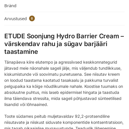
Bränd
Arvustused
0
ETUDE Soonjung Hydro Barrier Cream –
värskendav rahu ja sügav barjääri
taastamine
Tänapäeva kiire elutempo ja agressiivsed keskkonnategurid
jätavad meie näonahale sageli jälje, mis väljendub tundlikkuse,
kiskumistunde või soovimatu punetusena. See niisutav kreem
on loodud taastama kaotatud tasakaalu ja pakkuma turvalist
pelgupaika ka kõige nõudlikumale nahale. Koostise tuumaks on
absoluutne puhtus, mis laseb epidermisel hingata ja taastuda
ilma täiendava stressita, mida sageli põhjustavad sünteetilised
lisandid või lõhnaained.
Toote südames peitub muljetavaldav 92,2-protsendiline
niisutavate ja niiskust siduvate komponentide kontsentratsioon,
mis tagab pikaajalise mugavustunde. Teaduslik lähenemine