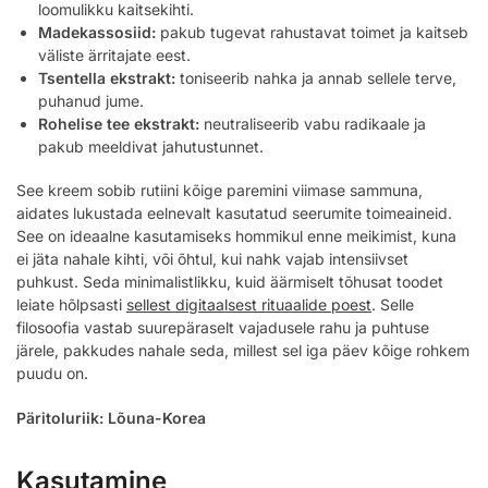
loomulikku kaitsekihti.
Madekassosiid:
pakub tugevat rahustavat toimet ja kaitseb
väliste ärritajate eest.
Tsentella ekstrakt:
toniseerib nahka ja annab sellele terve,
puhanud jume.
Rohelise tee ekstrakt:
neutraliseerib vabu radikaale ja
pakub meeldivat jahutustunnet.
See kreem sobib rutiini kõige paremini viimase sammuna,
aidates lukustada eelnevalt kasutatud seerumite toimeaineid.
See on ideaalne kasutamiseks hommikul enne meikimist, kuna
ei jäta nahale kihti, või õhtul, kui nahk vajab intensiivset
puhkust. Seda minimalistlikku, kuid äärmiselt tõhusat toodet
leiate hõlpsasti
sellest digitaalsest rituaalide poest
. Selle
filosoofia vastab suurepäraselt vajadusele rahu ja puhtuse
järele, pakkudes nahale seda, millest sel iga päev kõige rohkem
puudu on.
Päritoluriik: Lõuna-Korea
Kasutamine