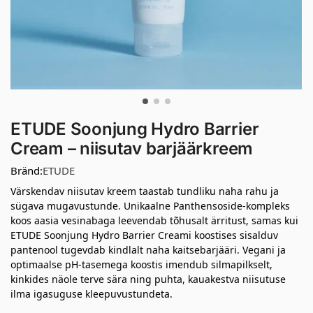
ETUDE Soonjung Hydro Barrier
Cream – niisutav barjäärkreem
Bränd:
ETUDE
Värskendav niisutav kreem taastab tundliku naha rahu ja
sügava mugavustunde. Unikaalne Panthensoside-kompleks
koos aasia vesinabaga leevendab tõhusalt ärritust, samas kui
ETUDE Soonjung Hydro Barrier Creami koostises sisalduv
pantenool tugevdab kindlalt naha kaitsebarjääri. Vegani ja
optimaalse pH-tasemega koostis imendub silmapilkselt,
kinkides näole terve sära ning puhta, kauakestva niisutuse
ilma igasuguse kleepuvustundeta.