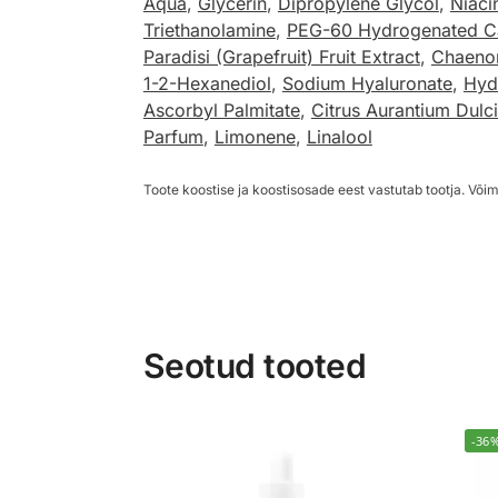
Aqua
,
Glycerin
,
Dipropylene Glycol
,
Niaci
Triethanolamine
,
PEG-60 Hydrogenated Ca
Paradisi (Grapefruit) Fruit Extract
,
Chaenom
1-2-Hexanediol
,
Sodium Hyaluronate
,
Hyd
Ascorbyl Palmitate
,
Citrus Aurantium Dulci
Parfum
,
Limonene
,
Linalool
Toote koostise ja koostisosade eest vastutab tootja. Võim
Seotud tooted
-36