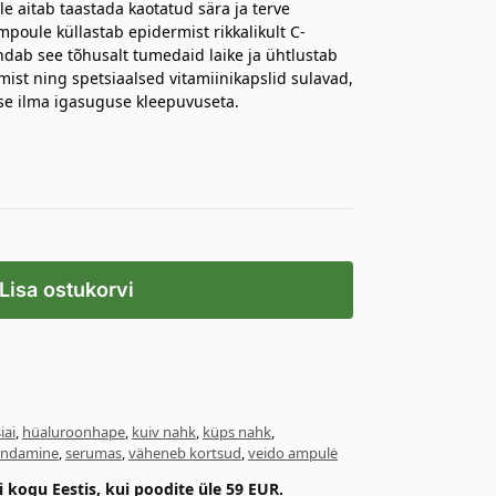
e aitab taastada kaotatud sära ja terve
mpoule küllastab epidermist rikkalikult C-
endab see tõhusalt tumedaid laike ja ühtlustab
mist ning spetsiaalsed vitamiinikapslid sulavad,
e ilma igasuguse kleepuvuseta.
Lisa ostukorvi
iai
,
hüaluroonhape
,
kuiv nahk
,
küps nahk
,
endamine
,
serumas
,
väheneb kortsud
,
veido ampulė
kogu Eestis, kui poodite üle 59 EUR.