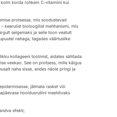
b kolm korda rohkem C-vitamiini kui
anemise protsesse, mis soodustavad
 keerulist bioloogilist mehhanismi, mis
rgult selgemaks ja selle toon veatult
kupuutel nahaga, tagades väärtuslike
ikku kollageeni tootmist, aidates säilitada
lse veekao. See on protsess, mille käigus
usalt naha sisse, andes näole pringi ja
 epidermisesse, jätmata rasket või
gapäevase hooldusrutiini meeldivaks
andva efekti;