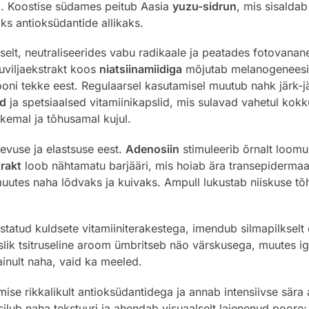
ti. Koostise südames peitub Aasia
yuzu-sidrun
, mis sisalda
aks antioksüdantide allikaks.
aselt, neutraliseerides vabu radikaale ja peatades fotovan
uviljaekstrakt koos
niatsiinamiidiga
mõjutab melanogeneesi –
oni tekke eest. Regulaarsel kasutamisel muutub nahk järk-jä
id
ja spetsiaalsed vitamiinikapslid, mis sulavad vahetul kok
emal ja tõhusamal kujul.
evuse ja elastsuse eest.
Adenosiin
stimuleerib õrnalt loomul
trakt
loob nähtamatu barjääri, mis hoiab ära transepidermaa
uutes naha lõdvaks ja kuivaks. Ampull lukustab niiskuse tõh
kastatud kuldsete vitamiiniterakestega, imendub silmapilkselt
slik tsitruseline aroom ümbritseb näo värskusega, muutes i
inult naha, vaid ka meeled.
ise rikkalikult antioksüdantidega ja annab intensiivse sära 
silub naha tekstuuri ja ahendab visuaalselt laienenud poore;