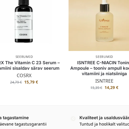
SEERUMID
SEERUMID
X The Vitamin C 23 Serum –
ISNTREE C-NIACIN Toni
amiini sisaldav särav seerum
Ampoule – tooniv ampull ko
vitamiini ja niatsiiniga
COSRX
ISNTREE
15,79
€
24,79
€
14,29
€
15,39
€
a tagastamine
Kvaliteet ja usaldusvää
äevane tagastusgarantii
Tuntud ja hoolikalt valitu