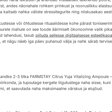
, andes näonahale rohkem prinkust ja nooruslikku elastsu
ja kaitseb nahka väliste stressitegurite ning niiskusekao eest
stesse või õhtustesse rituaalidesse kohe pärast toniseerimis
uurele mahule on see toode äärmiselt ökonoomne valik pika
aid lahendusi, tasub
piiluda sellesse digitaalsesse esteetikao
 et nägu näeb iga päev puhanud välja ja nahk särab tervise
 kandke 2-3 tilka FARMSTAY Citrus Yuja Vitalizing Ampoule 
iirkonda, ja tupsutage kergete liigutustega naha sisse, kuni
emi, et saavutada naha maksimaalne värskus ja elujõud.