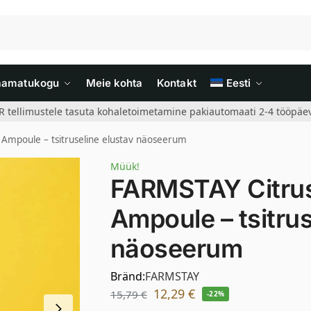
aamatukogu
Meie kohta
Kontakt
Eesti
R tellimustele tasuta kohaletoimetamine pakiautomaati 2-4 tööpäev
g Ampoule – tsitruseline elustav näoseerum
Müük!
FARMSTAY Citrus 
Ampoule – tsitrus
näoseerum
Bränd:
FARMSTAY
12,29
€
15,79
€
-22%