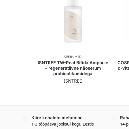
SEERUMID
ISNTREE TW-Real Bifida Ampoule
COSR
– regeneratiivne näoserum
c-vit
probiootikumidega
ISNTREE
Kiire kohaletoimetamine
Rah
1-3 tööpäeva jooksul kogu Eestis
14-p