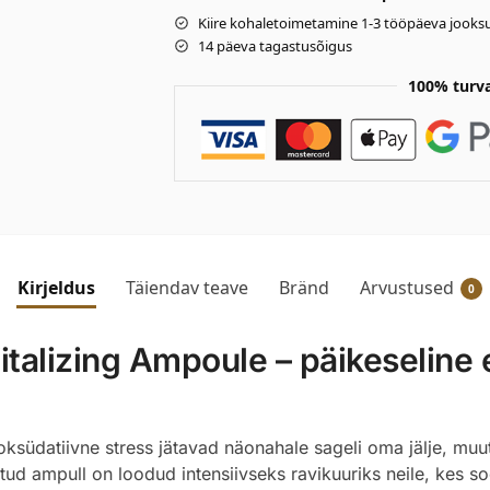
Kiire kohaletoimetamine 1-3 tööpäeva jooksu
14 päeva tagastusõigus
100% turv
Kirjeldus
Täiendav teave
Bränd
Arvustused
0
italizing Ampoule – päikeseline 
üdatiivne stress jätavad näonahale sageli oma jälje, muutes
itud ampull on loodud intensiivseks ravikuuriks neile, kes s