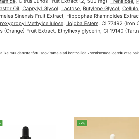
namide
, Citrus Junos Fruit Extract (2, 500 mg),
Trehalose
,
P
stor Oil
,
Caprylyl Glycol
,
Lactose
,
Butylene Glycol
,
Cellulo
eles Sinensis Fruit Extract
,
Hippophae Rhamnoides Extrac
roxypropyl Methylcellulose
,
Jojoba Esters
, CI 77492 (Iron 
s (Orange) Fruit Extract
,
Ethylhexylglycerin
, CI 19140 (Tart
alike muudatuste tõttu soovitame alati kontrollida koostisosade loetelu otse pak
%
-7%