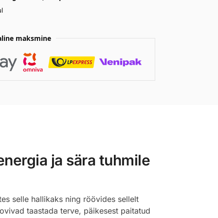
l
aline maksmine
energia ja sära tuhmile
 selle hallikaks ning röövides sellelt
oovivad taastada terve, päikesest paitatud