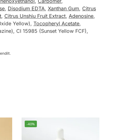
henoxyethanol
,
Carbomer
,
se
,
Disodium EDTA
,
Xanthan Gum
,
Citrus
t
,
Citrus Unshiu Fruit Extract
,
Adenosine
,
Oxide Yellow),
Tocopheryl Acetate
,
razine), CI 15985 (Sunset Yellow FCF),
endilt.
-40%