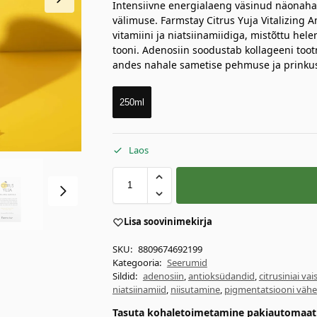
Intensiivne energialaeng väsinud näonahal
välimuse. Farmstay Citrus Yuja Vitalizing A
vitamiini ja niatsiinamiidiga, mistõttu hel
tooni. Adenosiin soodustab kollageeni toot
andes nahale sametise pehmuse ja prinkus
250ml
Laos
Lisa soovinimekirja
SKU:
8809674692199
Kategooria:
Seerumid
Sildid:
adenosiin
,
antioksüdandid
,
citrusiniai vais
niatsiinamiid
,
niisutamine
,
pigmentatsiooni väh
Tasuta kohaletoimetamine pakiautomaati 