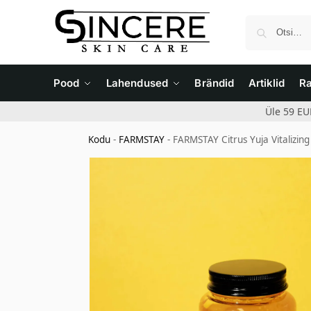
Pood
Lahendused
Brändid
Artiklid
R
Üle 59 EU
Kodu
-
FARMSTAY
-
FARMSTAY Citrus Yuja Vitalizin