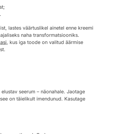
st;
.
t, lastes väärtuslikel ainetel enne kreemi
ajaliseks naha transformatsiooniks.
aasi
, kus iga toode on valitud äärmise
st.
– elustav seerum – näonahale. Jaotage
 see on täielikult imendunud. Kasutage