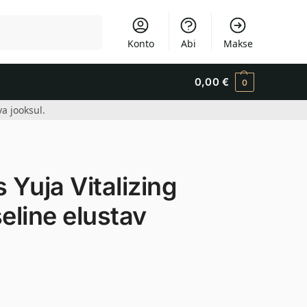
Otsi
Konto
Abi
Makse
0,00
€
0
a jooksul.
Yuja Vitalizing
eline elustav