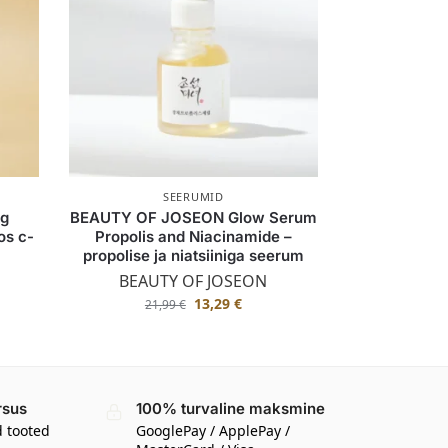
SEERUMID
ng
BEAUTY OF JOSEON Glow Serum
os c-
Propolis and Niacinamide –
propolise ja niatsiiniga seerum
BEAUTY OF JOSEON
13,29
€
21,99
€
rsus
100% turvaline maksmine
d tooted
GooglePay / ApplePay /