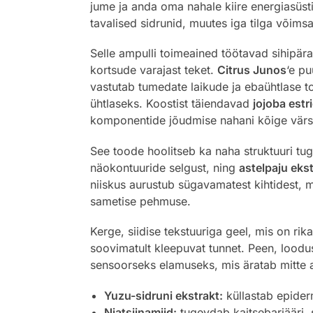
jume ja anda oma nahale kiire energiasüs
tavalised sidrunid, muutes iga tilga võims
Selle ampulli toimeained töötavad sihipär
kortsude varajast teket.
Citrus Junos
‘e pu
vastutab tumedate laikude ja ebaühtlase to
ühtlaseks. Koostist täiendavad
jojoba estr
komponentide jõudmise nahani kõige värsk
See toode hoolitseb ka naha struktuuri tug
näokontuuride selgust, ning
astelpaju eks
niiskus aurustub sügavamatest kihtidest, m
sametise pehmuse.
Kerge, siidise tekstuuriga geel, mis on ri
soovimatult kleepuvat tunnet. Peen, loodu
sensoorseks elamuseks, mis äratab mitte a
Yuzu-sidruni ekstrakt:
küllastab epiderm
Niatsiinamiid:
tugevdab kaitsebarjääri, 