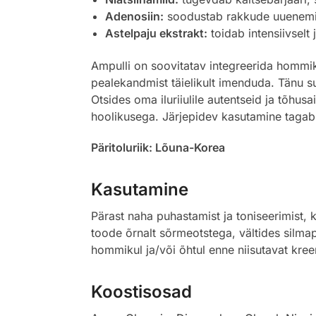
Adenosiin:
soodustab rakkude uuenemist
Astelpaju ekstrakt:
toidab intensiivselt 
Ampulli on soovitatav integreerida hommiku
pealekandmist täielikult imenduda. Tänu s
Otsides oma iluriiulile autentseid ja tõhus
hoolikusega. Järjepidev kasutamine tagab,
Päritoluriik: Lõuna-Korea
Kasutamine
Pärast naha puhastamist ja toniseerimist,
toode õrnalt sõrmeotstega, vältides silmap
hommikul ja/või õhtul enne niisutavat kre
Koostisosad