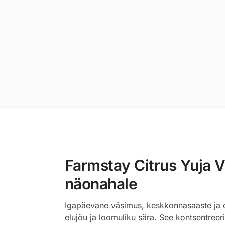
Farmstay Citrus Yuja V
näonahale
Igapäevane väsimus, keskkonnasaaste ja oks
elujõu ja loomuliku sära. See kontsentreer