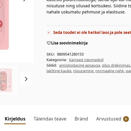
niisutuse ning siluvad kortsukesi. Siidine 
nahale uskumatu pehmuse ja elastsuse.
Seda toodet ei ole hetkel laos ja pole see
Lisa soovinimekirja
SKU:
8809541280153
Kategooria:
Kangast näomaskid
Sildid:
antioksidacinė apsauga
,
gilus drėkinimas
lakštinė kaukė
,
niisutamine
,
normaalne nahk
,
pa
Kirjeldus
Täiendav teave
Bränd
Arvustused
0