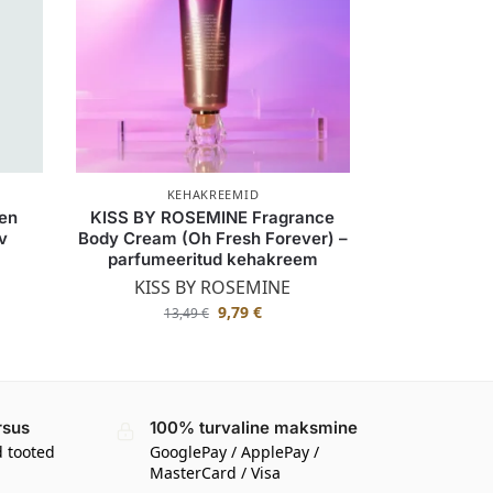
KEHAKREEMID
gen
KISS BY ROSEMINE Fragrance
v
Body Cream (Oh Fresh Forever) –
parfumeeritud kehakreem
KISS BY ROSEMINE
9,79
€
13,49
€
rsus
100% turvaline maksmine
d tooted
GooglePay / ApplePay /
MasterCard / Visa