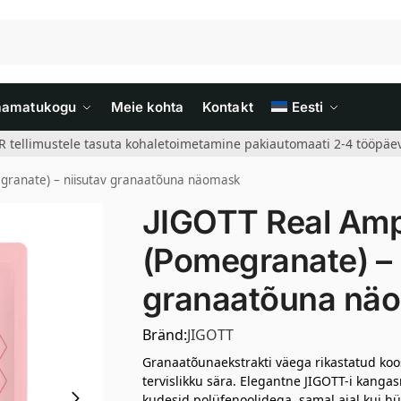
aamatukogu
Meie kohta
Kontakt
Eesti
R tellimustele tasuta kohaletoimetamine pakiautomaati 2-4 tööpäev
granate) – niisutav granaatõuna näomask
JIGOTT Real Am
(Pomegranate) – 
granaatõuna nä
Bränd:
JIGOTT
Granaatõunaekstrakti väega rikastatud koos
tervislikku sära. Elegantne JIGOTT-i kang
kudesid polüfenoolidega, samal ajal kui h