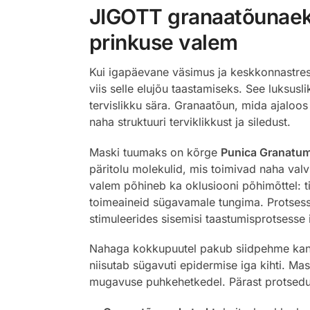
JIGOTT granaatõunaeks
prinkuse valem
Kui igapäevane väsimus ja keskkonnastres
viis selle elujõu taastamiseks. See luksus
tervislikku sära. Granaatõun, mida ajaloos 
naha struktuuri terviklikkust ja siledust.
Maski tuumaks on kõrge
Punica Granatu
päritolu molekulid, mis toimivad naha valv
valem põhineb ka oklusiooni põhimõttel: ti
toimeaineid sügavamale tungima. Protses
stimuleerides sisemisi taastumisprotsesse 
Nahaga kokkupuutel pakub siidpehme kangas
niisutab sügavuti epidermise iga kihti. Ma
mugavuse puhkehetkedel. Pärast protsedu