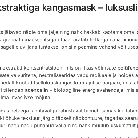
traktiga kangasmask – luksusli
s jätavad näole oma jälje ning nahk hakkab kaotama oma loo
lik granaatõunaessentsiga rituaal äratab hetkega naha uinun
sageli eluviljana tuntakse, on siin peamine vahend võitluses 
m
ekstrakti kontsentratsioon, mis on rikas võimsate
polüfeno
sate valvuritena, neutraliseerides vabu radikaale ja hoides
hedalt kootud tsellulooskangas loob ajutise barjääri, mis ta
si täiendab
adenosiin
– bioloogiline energiavahendaja, mis s
ilma invasiivse mõjuta.
 hetkega jahutavat ja rahustavat tunnet, samas kui läbipa
ski õhuke tekstuur järgib täpselt näokontuure, tagades seer
uri näeb nägu puhanud välja ning nahk muutub uskumatult 