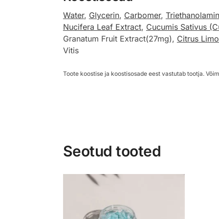
Water
,
Glycerin
,
Carbomer
,
Triethanolami
Nucifera Leaf Extract
,
Cucumis Sativus (C
Granatum Fruit Extract(27mg),
Citrus Limo
Vitis
Toote koostise ja koostisosade eest vastutab tootja. Võim
Seotud tooted