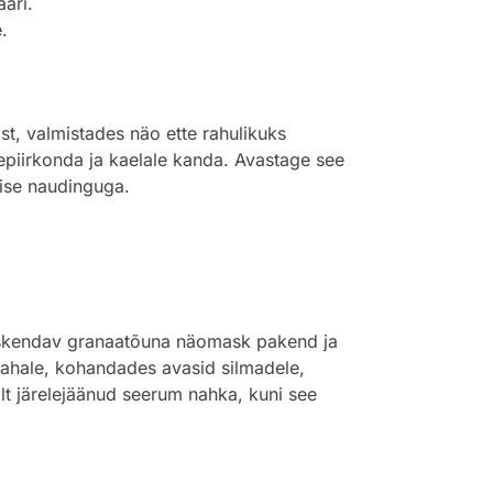
äri.
.
ist, valmistades näo ette rahulikuks
piirkonda ja kaelale kanda. Avastage see
lise naudinguga.
rskendav granaatõuna näomask pakend ja
s nahale, kohandades avasid silmadele,
lt järelejäänud seerum nahka, kuni see