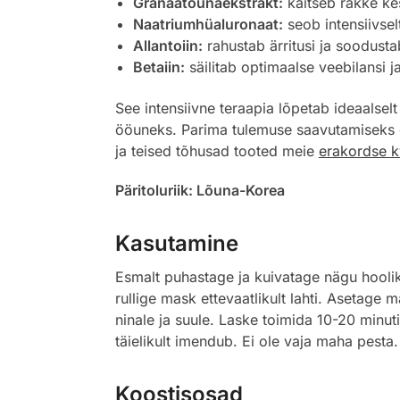
Granaatõunaekstrakt:
kaitseb rakke ke
Naatriumhüaluronaat:
seob intensiivsel
Allantoiin:
rahustab ärritusi ja soodusta
Betaiin:
säilitab optimaalse veebilansi j
See intensiivne teraapia lõpetab ideaalselt
ööuneks. Parima tulemuse saavutamiseks o
ja teised tõhusad tooted meie
erakordse kv
Päritoluriik: Lõuna-Korea
Kasutamine
Esmalt puhastage ja kuivatage nägu hoo
rullige mask ettevaatlikult lahti. Asetage 
ninale ja suule. Laske toimida 10-20 minu
täielikult imendub. Ei ole vaja maha pesta.
Koostisosad