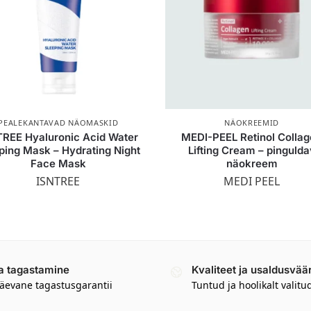
PEALEKANTAVAD NÄOMASKID
NÄOKREEMID
TREE Hyaluronic Acid Water
MEDI-PEEL Retinol Colla
ping Mask – Hydrating Night
Lifting Cream – pingulda
Face Mask
näokreem
ISNTREE
MEDI PEEL
a tagastamine
Kvaliteet ja usaldusvää
äevane tagastusgarantii
Tuntud ja hoolikalt valitu