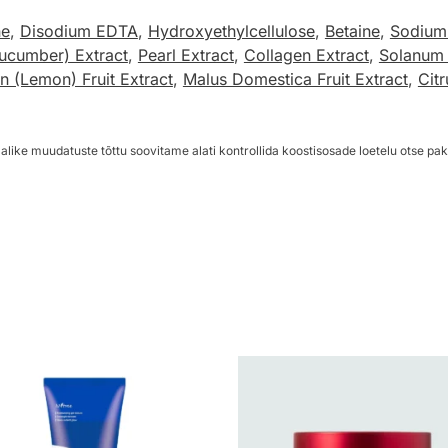
ne
,
Disodium EDTA
,
Hydroxyethylcellulose
,
Betaine
,
Sodium
ucumber) Extract
,
Pearl Extract
,
Collagen Extract
,
Solanum 
n (Lemon) Fruit Extract
,
Malus Domestica Fruit Extract
,
Citr
alike muudatuste tõttu soovitame alati kontrollida koostisosade loetelu otse pak