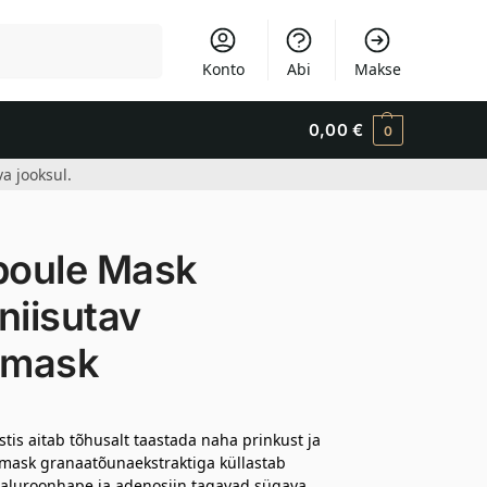
Otsi
Konto
Abi
Makse
0,00
€
0
a jooksul.
poule Mask
niisutav
omask
tis aitab tõhusalt taastada naha prinkust ja
asmask granaatõunaekstraktiga küllastab
üaluroonhape ja adenosiin tagavad sügava