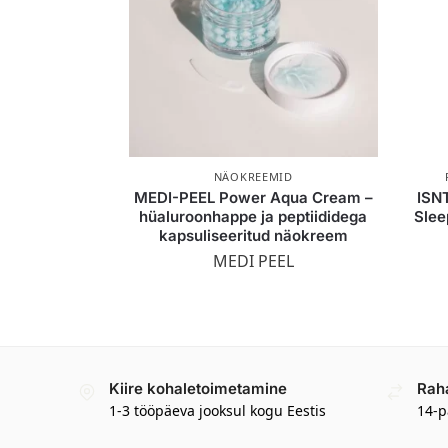
NÄOKREEMID
MEDI-PEEL Power Aqua Cream –
ISN
hüaluroonhappe ja peptiididega
Slee
kapsuliseeritud näokreem
MEDI PEEL
Kiire kohaletoimetamine
Rah
1-3 tööpäeva jooksul kogu Eestis
14-p