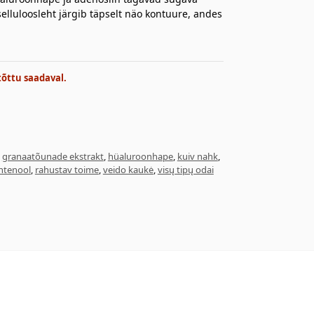
tselluloosleht järgib täpselt näo kontuure, andes
tõttu saadaval.
,
granaatõunade ekstrakt
,
hüaluroonhape
,
kuiv nahk
,
ntenool
,
rahustav toime
,
veido kaukė
,
visų tipų odai