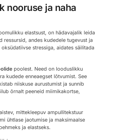
k nooruse ja naha
mulikku elastsust, on hädavajalik leida
ud ressursid, andes kudedele tugevust ja
oksüdatiivse stressiga, aidates säilitada
olide
poolest. Need on looduslikku
 ära kudede enneaegset lõtvumist. See
kistab niiskuse aurustumist ja sunnib
ilub õrnalt peeneid miimikakortse,
istev, mittekleepuv ampullitekstuur
umi ühtlase jaotumise ja maksimaalse
pehmeks ja elastseks.