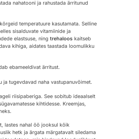
stada nahatooni ja rahustada ärritunud
kõrgeid temperatuure kasutamata. Selline
elles sisalduvate vitamiinide ja
udede elastsuse, ning
trehaloos
kaitseb
ava kihiga, aidates taastada loomulikku
dab ebameeldivat ärritust.
ju ja tugevdavad naha vastupanuvõimet.
eli riisipaberiga. See sobitub ideaalselt
 sügavamatesse kihtidesse. Kreemjas,
meks.
, lastes nahal öö jooksul kõik
slik hetk ja ärgata märgatavalt siledama