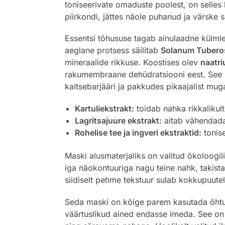
toniseerivate omaduste poolest, on selles 
piirkondi, jättes näole puhanud ja värske s
Essentsi tõhususe tagab ainulaadne külml
aeglane protsess säilitab
Solanum Tuber
mineraalide rikkuse. Koostises olev
naatr
rakumembraane dehüdratsiooni eest. See r
kaitsebarjääri ja pakkudes pikaajalist mug
Kartuliekstrakt:
toidab nahka rikkalikult
Lagritsajuure ekstrakt:
aitab vähendada 
Rohelise tee ja ingveri ekstraktid:
tonise
Maski alusmaterjaliks on valitud ökoloogil
iga näokontuuriga nagu teine nahk, takis
siidiselt pehme tekstuur sulab kokkupuute
Seda maski on kõige parem kasutada õhtuse 
väärtuslikud ained endasse imeda. See on 