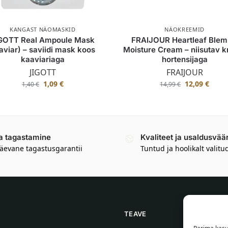
KANGAST NÄOMASKID
NÄOKREEMID
GOTT Real Ampoule Mask
FRAIJOUR Heartleaf Blem
aviar) – saviidi mask koos
Moisture Cream – niisutav 
kaaviariaga
hortensijaga
JIGOTT
FRAIJOUR
1,09
€
12,09
€
1,40
€
14,99
€
a tagastamine
Kvaliteet ja usaldusvää
äevane tagastusgarantii
Tuntud ja hoolikalt valitu
TEAVE