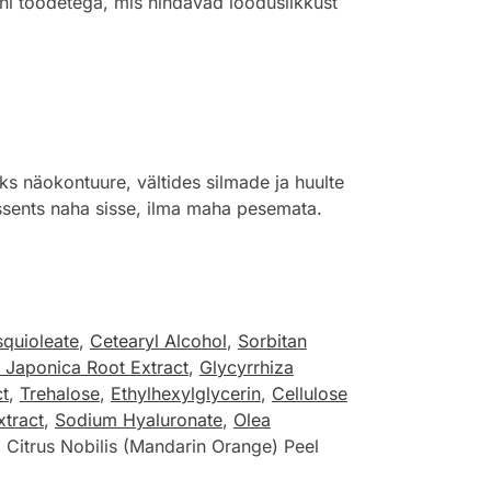
ini toodetega, mis hindavad looduslikkust
iks näokontuure, vältides silmade ja huulte
ssents naha sisse, ilma maha pesemata.
squioleate
,
Cetearyl Alcohol
,
Sorbitan
 Japonica Root Extract
,
Glycyrrhiza
ct
,
Trehalose
,
Ethylhexylglycerin
,
Cellulose
tract
,
Sodium Hyaluronate
,
Olea
Citrus Nobilis (Mandarin Orange) Peel