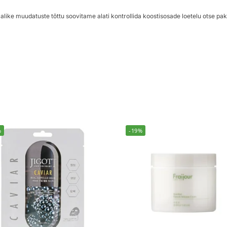
alike muudatuste tõttu soovitame alati kontrollida koostisosade loetelu otse pak
%
-19%