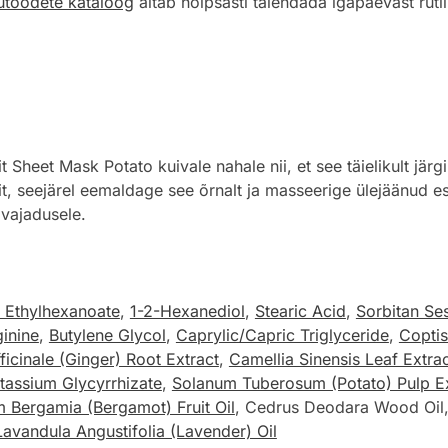
lutoodete kataloog
aitab hõlpsasti täiendada igapäevast ruti
Sheet Mask Potato kuivale nahale nii, et see täielikult järg
t, seejärel eemaldage see õrnalt ja masseerige ülejäänud e
 vajadusele.
l Ethylhexanoate
,
1-2-Hexanediol
,
Stearic Acid
,
Sorbitan Se
ginine
,
Butylene Glycol
,
Caprylic/Capric Triglyceride
,
Coptis
ficinale (Ginger) Root Extract
,
Camellia Sinensis Leaf Extra
tassium Glycyrrhizate
,
Solanum Tuberosum (Potato) Pulp Ex
m Bergamia (Bergamot) Fruit Oil
, Cedrus Deodara Wood Oil, 
Lavandula Angustifolia (Lavender) Oil