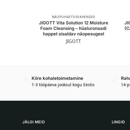
NÄOPUHASTUSVAHENDID
JIGOTT Vita Solution 12 Moisture
JI
Foam Cleansing – hüaluronaadi
(C
happet sisaldav näopesugeel
JIGOTT
Kiire kohaletoimetamine
Rah
1-3 tööpäeva jooksul kogu Eestis
14-p
JÄLGI MEID
LINGID