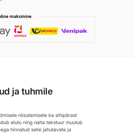
aline maksmine
ud ja tuhmile
misele niisutamisele ka sihipärast
ndub elutu ning naha tekstuur muutub
aega hinnatud selle jahutavate ja