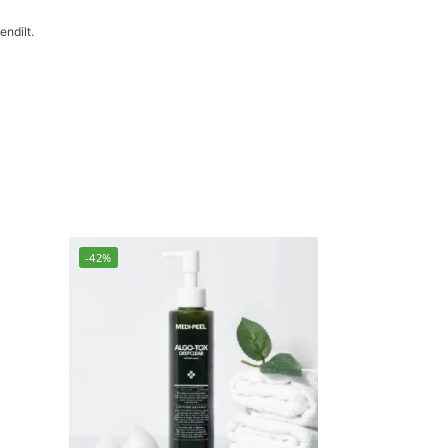
endilt.
-42%