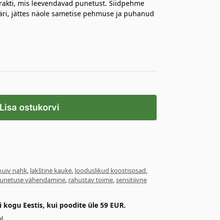
trakti, mis leevendavad punetust. Siidpehme
äri, jättes näole sametise pehmuse ja puhanud
Lisa ostukorvi
kuiv nahk
,
lakštinė kaukė
,
looduslikud koostisosad
,
unetuse vähendamine
,
rahustav toime
,
sensitiivne
kogu Eestis, kui poodite üle 59 EUR.
l