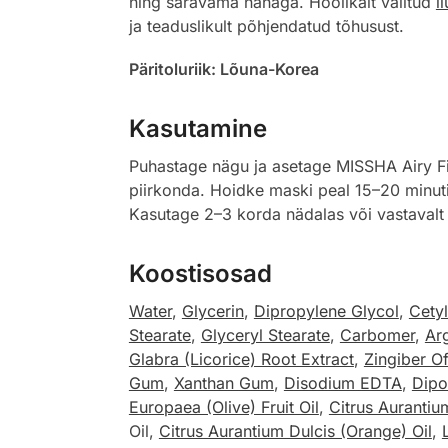
ning säravama nahaga. Hoolikalt valitud
i
ja teaduslikult põhjendatud tõhusust.
Päritoluriik: Lõuna-Korea
Kasutamine
Puhastage nägu ja asetage MISSHA Airy Fit 
piirkonda. Hoidke maski peal 15–20 minuti
Kasutage 2–3 korda nädalas või vastavalt
Koostisosad
Water
,
Glycerin
,
Dipropylene Glycol
,
Cety
Stearate
,
Glyceryl Stearate
,
Carbomer
,
Ar
Glabra (Licorice) Root Extract
,
Zingiber Of
Gum
,
Xanthan Gum
,
Disodium EDTA
,
Dipo
Europaea (Olive) Fruit Oil
,
Citrus Aurantiu
Oil,
Citrus Aurantium Dulcis (Orange) Oil
,