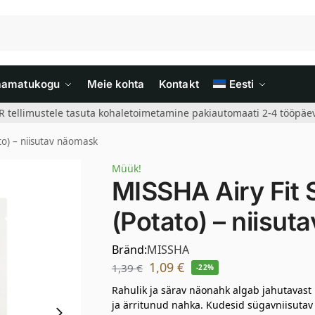
aamatukogu
Meie kohta
Kontakt
Eesti
R tellimustele tasuta kohaletoimetamine pakiautomaati 2-4 tööpäev
to) – niisutav näomask
Müük!
MISSHA Airy Fit
(Potato) – niisu
Bränd:
MISSHA
1,09
€
1,39
€
-22%
Rahulik ja särav näonahk algab jahutavast k
ja ärritunud nahka. Kudesid sügavniisutav 