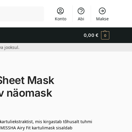
Otsi
Konto
Abi
Makse
0,00
€
0
a jooksul.
 Sheet Mask
tav näomask
artuliekstraktist, mis kirgastab tõhusalt tuhmi
MISSHA Airy Fit kartulimask sisaldab