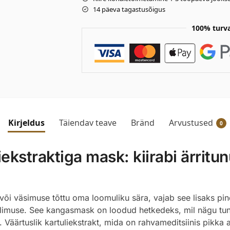
14 päeva tagastusõigus
100% turv
Kirjeldus
Täiendav teave
Bränd
Arvustused
0
ekstraktiga mask: kiirabi ärritun
õi väsimuse tõttu oma loomuliku sära, vajab see lisaks pind
 välimuse. See kangasmask on loodud hetkedeks, mil nägu tu
s. Väärtuslik kartuliekstrakt, mida on rahvameditsiinis pikka 