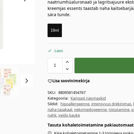
naatriumhüaluronaati ja lagritsajuure eks
kreemjas essents taastab naha kaitsebarjä
sära tunde.
19ml
Laos
Lisa soovinimekirja
SKU:
8809581454767
Kategooria:
Kangast näomaskid
Sildid:
hipoallergeenne
,
intensyvus drėkinimas
,
naha tasakaal
,
nekomedogeenne
,
niisutamine
,
p
nahk
,
veido kaukė
Tasuta kohaletoimetamine pakiautomaati 
Kiire kohaletoimetamine 1-3 tööpäeva jooksu