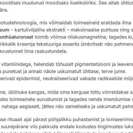
koostises muutunud moodsaks ilueliksiiriks. See aitab ühtlu
ära.
eotustehnoloogia, mis võimaldab toimeaineid eraldada ilma 
osum
– kartuliviljaliha ekstrakti – maksimaalse puhtuse ning s
iumhüaluronaat
toimib võimsa niiskusmagnetina, tagades k
ikkalik kreemja tekstuuriga essents ümbritseb näo pehmend
avustunnet ilma raskustundeta.
 vitamiinidega, helendab tõhusalt pigmentatsiooni ja leeven
punetust ja annab näole uskumatult ühtlase, terve jume.
erivad epidermist, neutraliseerivad vabade radikaalide mõ
ine, üliõhuke kangas, mida oma kerguse tõttu võrreldakse sag
tades toimeainete aurustumist ja tagades nende imendumise
l nahaga aeglaselt, jättes näo sametiseks ja uskumatult peh
rituaali ajal pärast põhjalikku puhastamist ja toniseerimist
suurepärane viis pakkuda endale kodustes tingimustes luksu