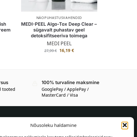
NÄOPUHASTUSVAHENDID
ish
MEDI-PEEL Algo-Tox Deep Clear –
kreem
sügavalt puhastav geel
detoksifitseeriva toimega
MEDI PEEL
16,19
€
27,99
€
rsus
100% turvaline maksmine
d tooted
GooglePay / ApplePay /
MasterCard / Visa
Nõusoleku haldamine
TEAVE OSTJALE