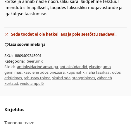
kortse ja annab näole noorusliku sära. Siidpehme tekstuur
imendub silmapilkselt, tagades luksusliku mugavustunde ja
igakülgse taastumise.
Seda toodet ei ole hetkel laos ja pole seetõttu saadaval.
Lisa soovinimekirja
SKU:
8809409345901
Kategooria:
Seerumid
Sildid:
antioksidacinė apsauga
,
antioksüdandid
,
elastingumo
gerinimas
,
kasdienė odos priežiūra
,
küps nahk
,
naha tasakaal
,
odos
atkūrimas
,
rahustav toime
,
skaisti oda
,
stangrinimas
,
väheneb
kortsud
,
veido ampulė
Kirjeldus
Täiendav teave