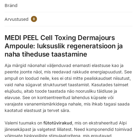
Bränd
Arvustused
0
MEDI PEEL Cell Toxing Dermajours
Ampoule: luksuslik regeneratsioon ja
naha tiheduse taastamine
Aja märgid näonahal väljenduvad enamasti elastsuse kao ja
peente joonte näol, mis reedavad rakkude energiapuudust. See
ampull on loodud neile, kes ei otsi mitte pealiskaudset niisutust,
vaid naha sügavat struktuurset taastamist. Kasutades taimset
elujõudu, aitab toode taastada näo noorusliku täidluse ja
elavuse. See on kontsentreeritud lahendus küpsele või
varajaste vananemismärkidega nahale, mis ihkab tagasi saada
kaotatud elastsust ja tervet sära.
Valemi tuumaks on
fütotüvirakud
, mis on ekstraheeritud Alpi
jänesekäpast ja valgetest liiliatest. Need komponendid toimivad
võimsate bioloogiliste stimulaatoritena, mis ergutavad