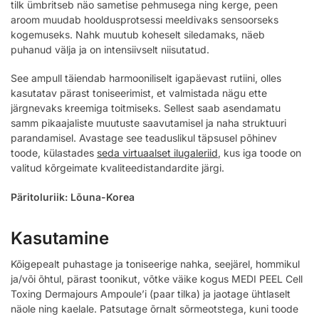
tilk ümbritseb näo sametise pehmusega ning kerge, peen
aroom muudab hooldusprotsessi meeldivaks sensoorseks
kogemuseks. Nahk muutub koheselt siledamaks, näeb
puhanud välja ja on intensiivselt niisutatud.
See ampull täiendab harmooniliselt igapäevast rutiini, olles
kasutatav pärast toniseerimist, et valmistada nägu ette
järgnevaks kreemiga toitmiseks. Sellest saab asendamatu
samm pikaajaliste muutuste saavutamisel ja naha struktuuri
parandamisel. Avastage see teaduslikul täpsusel põhinev
toode, külastades
seda virtuaalset ilugaleriid
, kus iga toode on
valitud kõrgeimate kvaliteedistandardite järgi.
Päritoluriik: Lõuna-Korea
Kasutamine
Kõigepealt puhastage ja toniseerige nahka, seejärel, hommikul
ja/või õhtul, pärast toonikut, võtke väike kogus MEDI PEEL Cell
Toxing Dermajours Ampoule’i (paar tilka) ja jaotage ühtlaselt
näole ning kaelale. Patsutage õrnalt sõrmeotstega, kuni toode