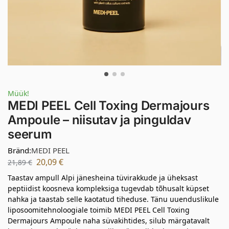
Müük!
MEDI PEEL Cell Toxing Dermajours
Ampoule – niisutav ja pinguldav
seerum
Bränd:
MEDI PEEL
20,09
€
21,89
€
Taastav ampull Alpi jänesheina tüvirakkude ja üheksast
peptiidist koosneva kompleksiga tugevdab tõhusalt küpset
nahka ja taastab selle kaotatud tiheduse. Tänu uuenduslikule
liposoomitehnoloogiale toimib MEDI PEEL Cell Toxing
Dermajours Ampoule naha süvakihtides, silub märgatavalt