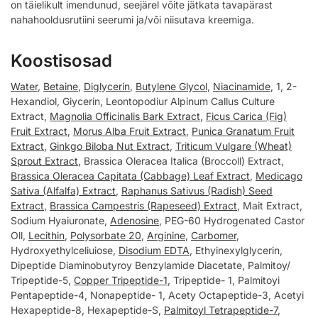
on täielikult imendunud, seejärel võite jätkata tavapärast
nahahooldusrutiini seerumi ja/või niisutava kreemiga.
Koostisosad
Water
,
Betaine
,
Diglycerin
,
Butylene Glycol
,
Niacinamide
, 1, 2-
Hexandiol, Giycerin, Leontopodiur Alpinum Callus Culture
Extract,
Magnolia Officinalis Bark Extract
,
Ficus Carica (Fig)
Fruit Extract
,
Morus Alba Fruit Extract
,
Punica Granatum Fruit
Extract
,
Ginkgo Biloba Nut Extract
,
Triticum Vulgare (Wheat)
Sprout Extract
, Brassica Oleracea Italica (Broccoll) Extract,
Brassica Oleracea Capitata (Cabbage) Leaf Extract
,
Medicago
Sativa (Alfalfa) Extract
,
Raphanus Sativus (Radish) Seed
Extract
,
Brassica Campestris (Rapeseed) Extract
, Mait Extract,
Sodium Hyaiuronate,
Adenosine
, PEG-60 Hydrogenated Castor
Oll,
Lecithin
,
Polysorbate 20
,
Arginine
,
Carbomer
,
Hydroxyethylceliuiose,
Disodium EDTA
, Ethyinexylglycerin,
Dipeptide Diaminobutyroy Benzylamide Diacetate, Palmitoy/
Tripeptide-5,
Copper Tripeptide-1
, Tripeptide- 1, Palmitoyi
Pentapeptide-4, Nonapeptide- 1, Acety Octapeptide-3, Acetyi
Hexapeptide-8, Hexapeptide-S,
Palmitoyl Tetrapeptide-7
,