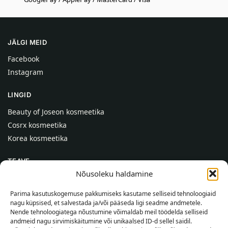
JÄLGI MEID
Facebook
Instagram
LINGID
Beauty of Joseon kosmeetika
Cosrx kosmeetika
Korea kosmeetika
TEAVE
Nõusoleku haldamine
Meist
Kontaktid
Parima kasutuskogemuse pakkumiseks kasutame selliseid tehnoloogiaid
nagu küpsised, et salvestada ja/või pääseda ligi seadme andmetele.
Abi
Nende tehnoloogiatega nõustumine võimaldab meil töödelda selliseid
andmeid nagu sirvimiskäitumine või unikaalsed ID-d sellel saidil.
TEAVE OSTJALE