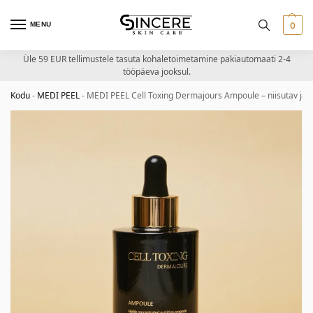
MENU
0
Üle 59 EUR tellimustele tasuta kohaletoimetamine pakiautomaati 2-4
tööpäeva jooksul.
Kodu
-
MEDI PEEL
-
MEDI PEEL Cell Toxing Dermajours Ampoule – niisutav ja 