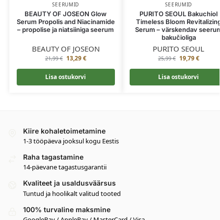
SEERUMID
SEERUMID
BEAUTY OF JOSEON Glow
PURITO SEOUL Bakuchiol
Serum Propolis and Niacinamide
Timeless Bloom Revitalizin
– propolise ja niatsiiniga seerum
Serum – värskendav seeru
bakučioliga
BEAUTY OF JOSEON
PURITO SEOUL
13,29
€
19,79
€
21,99
€
25,99
€
Lisa ostukorvi
Lisa ostukorvi
Kiire kohaletoimetamine
1-3 tööpäeva jooksul kogu Eestis
Raha tagastamine
14-päevane tagastusgarantii
Kvaliteet ja usaldusväärsus
Tuntud ja hoolikalt valitud tooted
100% turvaline maksmine
GooglePay / ApplePay / MasterCard / Visa