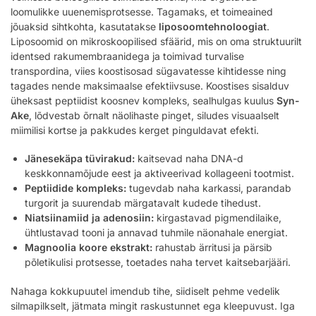
loomulikke uuenemisprotsesse. Tagamaks, et toimeained
jõuaksid sihtkohta, kasutatakse
liposoomtehnoloogiat
.
Liposoomid on mikroskoopilised sfäärid, mis on oma struktuurilt
identsed rakumembraanidega ja toimivad turvalise
transpordina, viies koostisosad sügavatesse kihtidesse ning
tagades nende maksimaalse efektiivsuse. Koostises sisalduv
üheksast peptiidist koosnev kompleks, sealhulgas kuulus
Syn-
Ake
, lõdvestab õrnalt näolihaste pinget, siludes visuaalselt
miimilisi kortse ja pakkudes kerget pinguldavat efekti.
Jänesekäpa tüvirakud:
kaitsevad naha DNA-d
keskkonnamõjude eest ja aktiveerivad kollageeni tootmist.
Peptiidide kompleks:
tugevdab naha karkassi, parandab
turgorit ja suurendab märgatavalt kudede tihedust.
Niatsiinamiid ja adenosiin:
kirgastavad pigmendilaike,
ühtlustavad tooni ja annavad tuhmile näonahale energiat.
Magnoolia koore ekstrakt:
rahustab ärritusi ja pärsib
põletikulisi protsesse, toetades naha tervet kaitsebarjääri.
Nahaga kokkupuutel imendub tihe, siidiselt pehme vedelik
silmapilkselt, jätmata mingit raskustunnet ega kleepuvust. Iga