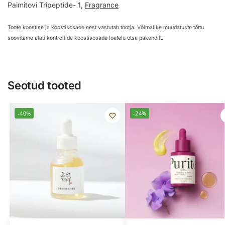
Paimitovi Tripeptide- 1,
Fragrance
Toote koostise ja koostisosade eest vastutab tootja. Võimalike muudatuste tõttu
soovitame alati kontrollida koostisosade loetelu otse pakendilt.
Seotud tooted
-40%
-24%