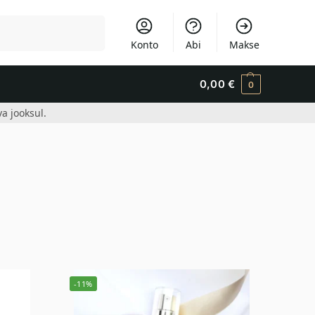
Otsi
Konto
Abi
Makse
0,00
€
0
a jooksul.
-11%