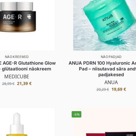
NÄOKREEMID
NÄOPADJAD
 AGE-R Glutathione Glow
ANUA PDRN 100 Hyaluronic A
 glütaatiooni näokreem
Pad – niisutavad sära an
padjakesed
MEDICUBE
ANUA
21,39
€
26,99
€
19,69
€
20,29
€
-6%