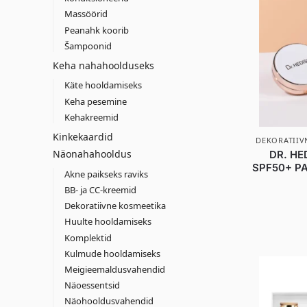
Massöörid
Peanahk koorib
Šampoonid
Keha nahahoolduseks
Käte hooldamiseks
Keha pesemine
Kehakreemid
Kinkekaardid
DEKORATIIV
Näonahahooldus
DR. HE
SPF50+ PA+
Akne paikseks raviks
BB- ja CC-kreemid
Dekoratiivne kosmeetika
Huulte hooldamiseks
Komplektid
Kulmude hooldamiseks
Meigieemaldusvahendid
Näoessentsid
Näohooldusvahendid