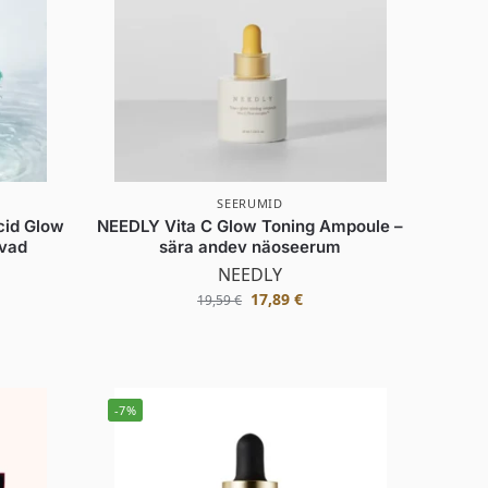
SEERUMID
cid Glow
NEEDLY Vita C Glow Toning Ampoule –
dvad
sära andev näoseerum
NEEDLY
17,89
€
19,59
€
-7%