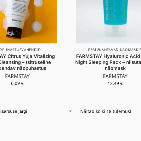
OPUHASTUSVAHENDID
PEALEKANTAVAD NÄOMASKI
 Citrus Yuja Vitalizing
FARMSTAY Hyaluronic Acid
leansing – tsitruseline
Night Sleeping Pack – niisut
kendav näopuhastus
näomask
FARMSTAY
FARMSTAY
6,09
€
12,49
€
Näitab kõiki 18 tulemusi