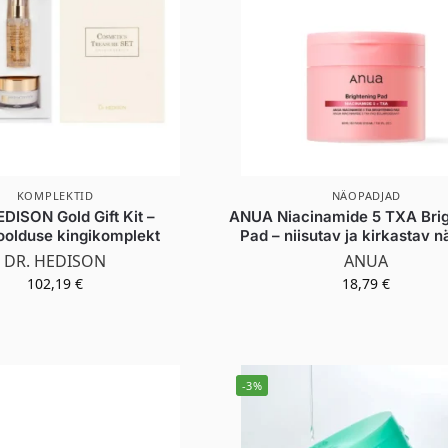
KOMPLEKTID
NÄOPADJAD
DISON Gold Gift Kit –
ANUA Niacinamide 5 TXA Brig
olduse kingikomplekt
Pad – niisutav ja kirkastav 
DR. HEDISON
ANUA
102,19
€
18,79
€
-3%