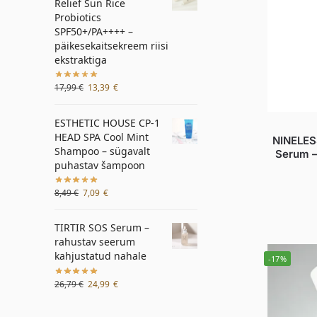
Relief Sun Rice
Probiotics
SPF50+/PA++++ –
päikesekaitsekreem riisi
ekstraktiga
17,99
€
13,39
€
ESTHETIC HOUSE CP-1
HEAD SPA Cool Mint
NINELES
Shampoo – sügavalt
Serum –
puhastav šampoon
8,49
€
7,09
€
TIRTIR SOS Serum –
rahustav seerum
kahjustatud nahale
-17%
26,79
€
24,99
€