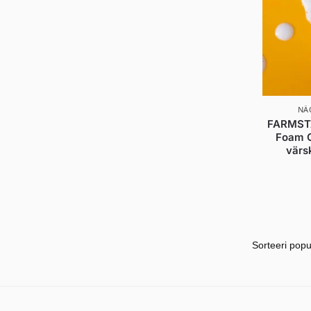
NÄ
FARMSTAY
Foam C
värs