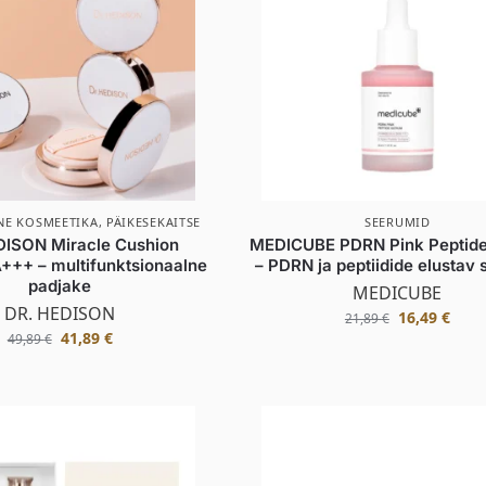
NE KOSMEETIKA
,
PÄIKESEKAITSE
SEERUMID
DISON Miracle Cushion
MEDICUBE PDRN Pink Peptid
++ – multifunktsionaalne
– PDRN ja peptiidide elustav
padjake
MEDICUBE
DR. HEDISON
16,49
€
21,89
€
41,89
€
49,89
€