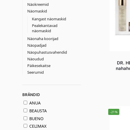
Näokreemid
Näomaskid
Kangast näomaskid
Pealekantavad
näomaskid
Näonaha koorijad
Näopadjad
Näopuhastusvahendid
Näoudud
DR. HE
Päikesekaitse
nahaho
Seerumid
BRÄNDID
ANUA
BEAUSTA
-21%
BUENO
CELIMAX