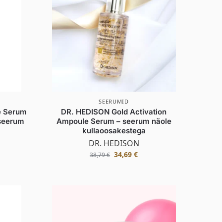
SEERUMID
e Serum
DR. HEDISON Gold Activation
 seerum
Ampoule Serum – seerum näole
kullaoosakestega
DR. HEDISON
34,69
€
38,79
€