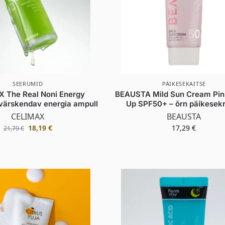
SEERUMID
PÄIKESEKAITSE
 The Real Noni Energy
BEAUSTA Mild Sun Cream Pin
värskendav energia ampull
Up SPF50+ – õrn päikese
CELIMAX
BEAUSTA
18,19
€
17,29
€
21,79
€