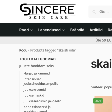
Pood
Lahendused
Brändid
Artiklid
R
Üle 59 EU
Kodu
-
Products tagged “skaisti oda”
skai
TOOTEKATEGOORIAD
Juuste hooldamiseks
Harjad ja kammid
Intensiivsed
juuksehooldusampullid
Juuksekreemid
Juuksemaskid
Juukseseerumid ja -geelid
-16%
Konditsioneerid ja
konditsioneerid