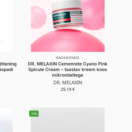
NÄOKREEMID
htening
DR. MELAXIN Cemenrete Cyano Pink
näopadi
Spicule Cream – taastav kreem koos
mikronõeltega
DR. MELAXIN
25,19
€
-9%