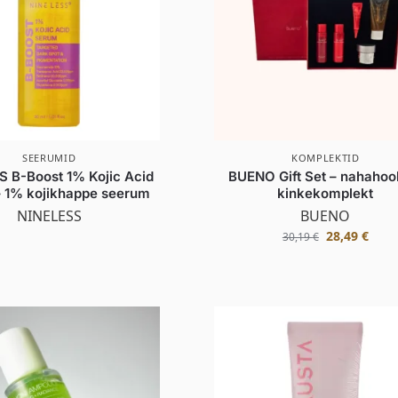
SEERUMID
KOMPLEKTID
S B-Boost 1% Kojic Acid
BUENO Gift Set – nahahoo
 1% kojikhappe seerum
kinkekomplekt
NINELESS
BUENO
28,49
€
30,19
€