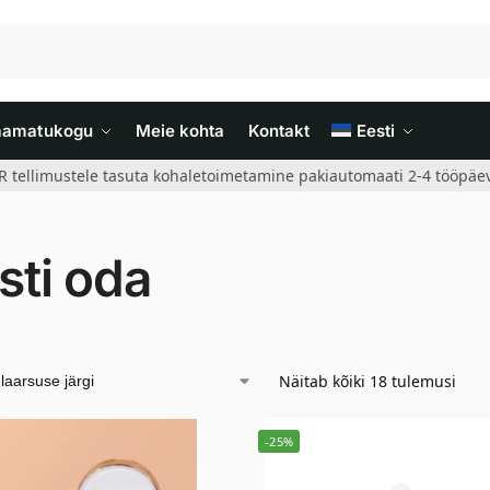
aamatukogu
Meie kohta
Kontakt
Eesti
R tellimustele tasuta kohaletoimetamine pakiautomaati 2-4 tööpäev
sti oda
Näitab kõiki 18 tulemusi
-25%