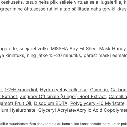
keskuseks, tasub heita pilk
sellele virtuaalsele ilugaleriile
, k
greerimine õhtusesse rutiini aitab säilitada naha terviklikku
uga ette, seejärel võtke MISSHA Airy Fit Sheet Mask Honey 
ülge kinnituks, ning jätke 15–20 minutiks; pärast maski eema
l
,
1-2-Hexanediol
,
Hydroxyethylcellulose
,
Glycerin
,
Carbom
 Extract
,
Zingiber Officinale (Ginger) Root Extract
,
Camellia
amot) Fruit Oil
,
Disodium EDTA
,
Polyglyceryl-10 Myristate
ium Hyaluronate
,
Glyceryl Acrylate/Acrylic Acid Copolyme
alike muudatuste tõttu soovitame alati kontrollida koostisosade loetelu otse pak