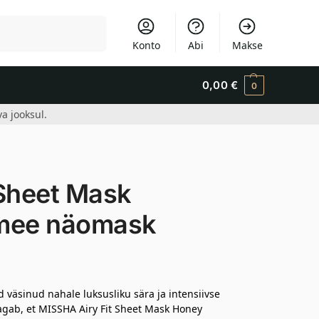
Otsi
Konto
Abi
Makse
0,00
€
0
a jooksul.
 Sheet Mask
v mee näomask
 väsinud nahale luksusliku sära ja intensiivse
 tagab, et MISSHA Airy Fit Sheet Mask Honey