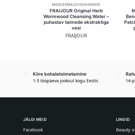
MEIGIEEMALDUSVAHENDID
FRAIJOUR Original Herb
M
Wormwood Cleansing Water –
Ben
puhastav taimede ekstraktiga
Patc
vesi
FRAIJOUR
Kiire kohaletoimetamine
Rah
1-3 tööpäeva jooksul kogu Eestis
14-p
JÄLGI MEID
LINGID
Facebook
Beauty o