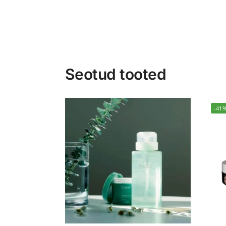
Seotud tooted
-41