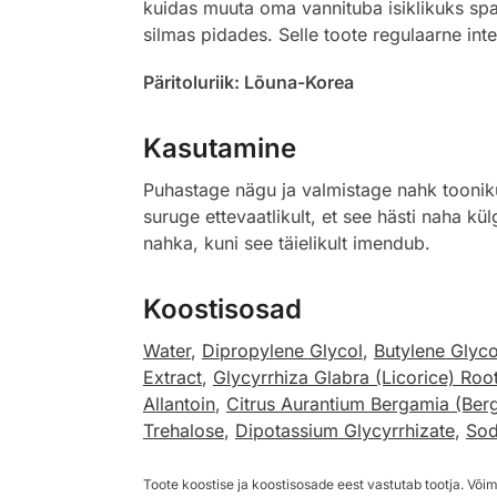
kuidas muuta oma vannituba isiklikuks spa
silmas pidades. Selle toote regulaarne inte
Päritoluriik: Lõuna-Korea
Kasutamine
Puhastage nägu ja valmistage nahk toonik
suruge ettevaatlikult, et see hästi naha k
nahka, kuni see täielikult imendub.
Koostisosad
Water
,
Dipropylene Glycol
,
Butylene Glyco
Extract
,
Glycyrrhiza Glabra (Licorice) Root
Allantoin
,
Citrus Aurantium Bergamia (Berg
Trehalose
,
Dipotassium Glycyrrhizate
,
Sod
Toote koostise ja koostisosade eest vastutab tootja. Võim