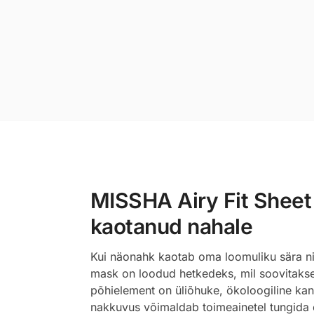
MISSHA Airy Fit Sheet
kaotanud nahale
Kui näonahk kaotab oma loomuliku sära nin
mask on loodud hetkedeks, mil soovitakse 
põhielement on üliõhuke, ökoloogiline kang
nakkuvus võimaldab toimeainetel tungida ot