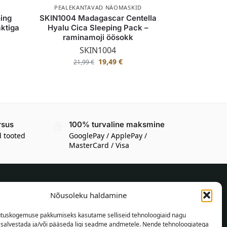
PEALEKANTAVAD NÄOMASKID
ing
SKIN1004 Madagascar Centella
ktiga
Hyalu Cica Sleeping Pack –
raminamoji öösokk
SKIN1004
19,49
€
21,99
€
rsus
100% turvaline maksmine
d tooted
GooglePay / ApplePay /
MasterCard / Visa
Nõusoleku haldamine
TEAVE OSTJALE
tuskogemuse pakkumiseks kasutame selliseid tehnoloogiaid nagu
Tarnetingimused
t salvestada ja/või pääseda ligi seadme andmetele. Nende tehnoloogiatega