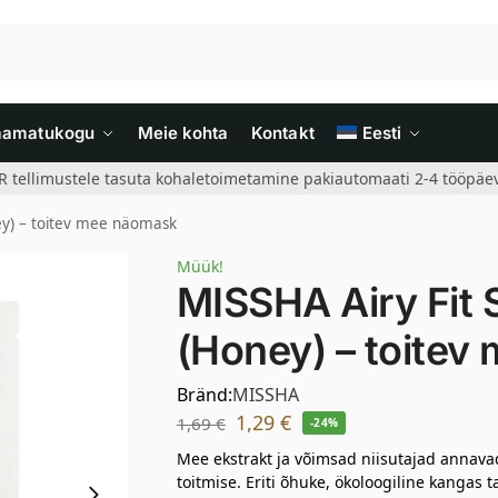
aamatukogu
Meie kohta
Kontakt
Eesti
R tellimustele tasuta kohaletoimetamine pakiautomaati 2-4 tööpäev
ey) – toitev mee näomask
Müük!
MISSHA Airy Fit
(Honey) – toite
Bränd:
MISSHA
1,29
€
1,69
€
-24%
Mee ekstrakt ja võimsad niisutajad annavad
toitmise. Eriti õhuke, ökoloogiline kangas