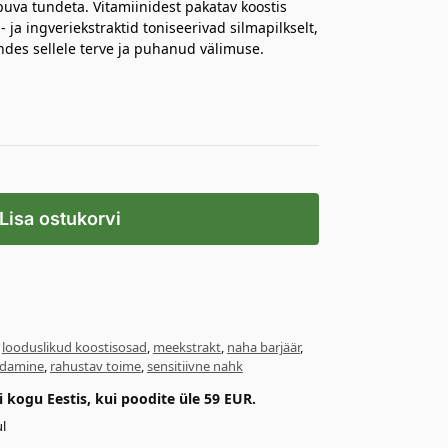
va tundeta. Vitamiinidest pakatav koostis
 ja ingveriekstraktid toniseerivad silmapilkselt,
des sellele terve ja puhanud välimuse.
Lisa ostukorvi
,
looduslikud koostisosad
,
meekstrakt
,
naha barjäär
,
ndamine
,
rahustav toime
,
sensitiivne nahk
kogu Eestis, kui poodite üle 59 EUR.
l