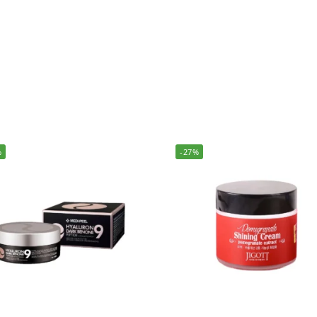
%
-27%