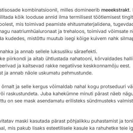
stisosade kombinatsioonil, milles domineerib
meeekstrakt
.
äilitada kõik looduse annid ilma termilisest töötlemisest ting
olest, mis toimivad peamiste ehitusmaterjalidena, tugevdade
 nagu naatriumhüaluronaat ja trehaloos, toimivad võimsate 
 kudedes, mistõttu muutub isegi kõige kuivem nahk silmapil
nahka ja annab sellele luksusliku säraefekti.
ke piirkondi ja aitab ühtlustada nahatooni, kõrvaldades hall
eerivad ja kaitsevad rakke negatiivse keskkonnamõju eest.
t ja annab näole uskumatu pehmustunde.
õrnalt ja selle kergus võimaldab nahal kogu protseduuri väl
või raskustundeta. Juba kahekümne minuti pärast näeb näg
õttu on see mask asendamatu erilisteks sündmusteks valmistu
atav maski kasutada pärast põhjalikku puhastamist ja tonisee
l, mis pakub lisaks esteetilisele kasule ka rahuhetke teie i