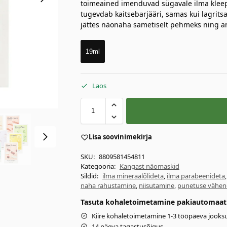
toimeained imenduvad sügavale ilma kleepu
tugevdab kaitsebarjääri, samas kui lagritsa-
jättes näonaha sametiselt pehmeks ning an
19ml
Laos
Lisa soovinimekirja
SKU:
8809581454811
Kategooria:
Kangast näomaskid
Sildid:
ilma mineraalõlideta
,
ilma parabeenideta
naha rahustamine
,
niisutamine
,
punetuse vähe
Tasuta kohaletoimetamine pakiautomaati 
Kiire kohaletoimetamine 1-3 tööpäeva jooksu
14 päeva tagastusõigus