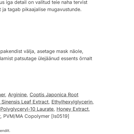
us iga detail on valitud teie naha tervist
st ja tagab pikaajalise mugavustunde.
pakendist välja, asetage mask näole,
ldamist patsutage ülejäänud essents õrnalt
er
,
Arginine
,
Coptis Japonica Root
 Sinensis Leaf Extract
,
Ethylhexylglycerin
,
,
Polyglyceryl-10 Laurate
,
Honey Extract
,
r
, PVM/MA Copolymer [ls0519]
endilt.