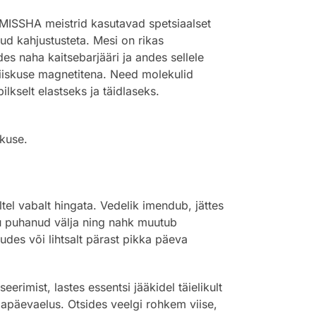
 MISSHA meistrid kasutavad spetsiaalset
itud kahjustusteta. Mesi on rikas
s naha kaitsebarjääri ja andes sellele
niiskuse magnetitena. Need molekulid
kselt elastseks ja täidlaseks.
ikuse.
tel vabalt hingata. Vedelik imendub, jättes
u puhanud välja ning nahk muutub
des või lihtsalt pärast pikka päeva
rimist, lastes essentsi jääkidel täielikult
gapäevaelus. Otsides veelgi rohkem viise,