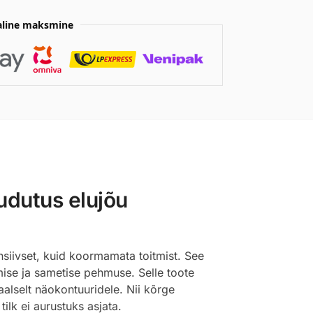
aline maksmine
udutus elujõu
nsiivset, kuid koormamata toitmist. See
ise ja sametise pehmuse. Selle toote
aalselt näokontuuridele. Nii kõrge
ilk ei aurustuks asjata.