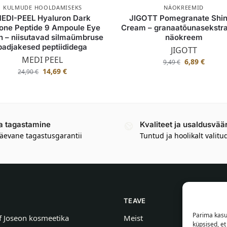
KULMUDE HOOLDAMISEKS
NÄOKREEMID
EDI-PEEL Hyaluron Dark
JIGOTT Pomegranate Shin
one Peptide 9 Ampoule Eye
Cream – granaatõunasekstra
h – niisutavad silmaümbruse
näokreem
padjakesed peptiididega
JIGOTT
MEDI PEEL
6,89
€
9,49
€
14,69
€
24,90
€
a tagastamine
Kvaliteet ja usaldusvää
äevane tagastusgarantii
Tuntud ja hoolikalt valitu
TEAVE
Parima kasu
f Joseon kosmeetika
Meist
küpsised, e