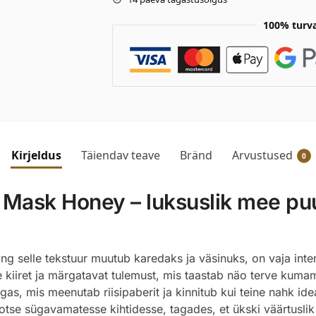
100% turv
Kirjeldus
Täiendav teave
Bränd
Arvustused
0
 Mask Honey – luksuslik mee pu
g selle tekstuur muutub karedaks ja väsinuks, on vaja inte
kiiret ja märgatavat tulemust, mis taastab näo terve kumam
as, mis meenutab riisipaberit ja kinnitub kui teine nahk ide
se sügavamatesse kihtidesse, tagades, et ükski väärtuslik t