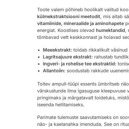
Toote valem põhineb hoolikalt valitud koo
külmekstraktsiooni meetodit
, mis aitab s
vitamiinide, mineraalide ja aminohapete
po
energiat. Koostises olevad
humektandid
,
tõmbavad vett keskkonnast ja hoiavad seda
Meeekstrakt:
toidab rikkalikult väsinud 
Lagritsajuure ekstrakt:
rahustab tundlik
Ingveri- ja rohelise tee ekstraktid:
tonis
Allantoiin:
soodustab rakkude uuenemis
Toitev ampull-tüüpi essents ümbritseb näo 
värskustunde ilma igasuguse kleepuvuse 
pringimaks ja märgatavalt toidetuks, mist
iseenda hellitamiseks.
Parimate tulemuste saavutamiseks on soovit
näo- ja kaelanahka imenduda. See on rituaa