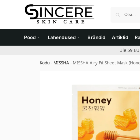
Pood
Lahendused
Brändid
Artiklid
R
Üle 59 EU
Kodu
-
MISSHA
-
MISSHA Airy Fit Sheet Mask (Hon