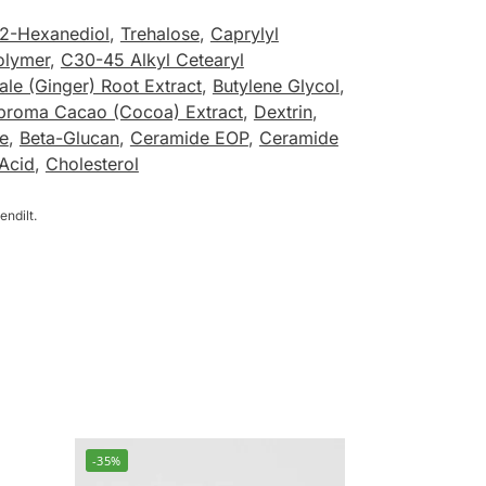
-2-Hexanediol
,
Trehalose
,
Caprylyl
olymer
,
C30-45 Alkyl Cetearyl
nale (Ginger) Root Extract
,
Butylene Glycol
,
broma Cacao (Cocoa) Extract
,
Dextrin
,
e
,
Beta-Glucan
,
Ceramide EOP
,
Ceramide
 Acid
,
Cholesterol
endilt.
-35%