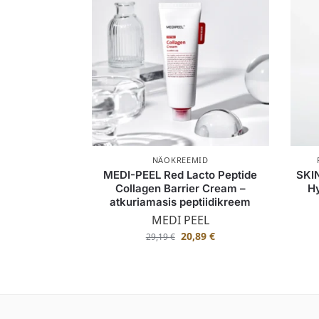
NÄOKREEMID
MEDI-PEEL Red Lacto Peptide
SKI
Collagen Barrier Cream –
Hy
atkuriamasis peptiidikreem
MEDI PEEL
20,89
€
29,19
€