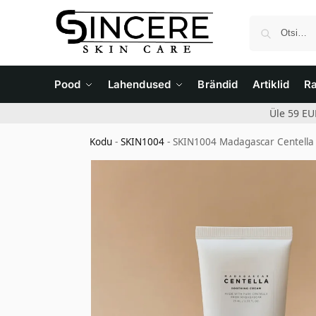
Pood
Lahendused
Brändid
Artiklid
R
Üle 59 EU
Kodu
-
SKIN1004
-
SKIN1004 Madagascar Centella 