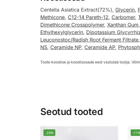
Centella Asiatica Extract(72%),
Glycerin
,
Methicone
,
C12-14 Pareth-12
,
Carbomer
,
Dimethicone Crosspolymer
,
Xanthan Gum
Ethylhexylglycerin
,
Dipotassium Glycyrrhi
Leuconostoc/Radish Root Ferment Filtrate
NS
,
Ceramide NP
,
Ceramide AP
,
Phytosph
Toote koostise ja koostisosade eest vastutab tootja. Võim
Seotud tooted
-28%
-11