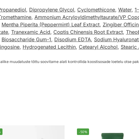
Propanediol
,
Dipropylene Glycol
,
Cyclomethicone
,
Water
,
1
Tromethamine
,
Ammonium Acryloyldimethyltaurate/VP Cop
,
Mentha Piperita (Peppermint) Leaf Extract
,
Zingiber Offici
zate
,
Tranexamic Acid
,
Coptis Chinensis Root Extract
,
Theo
,
Biosaccharide Gum-1
,
Disodium EDTA
,
Sodium Hyaluronat
ingosine
,
Hydrogenated Lecithin
,
Cetearyl Alcohol
,
Stearic
alike muudatuste tõttu soovitame alati kontrollida koostisosade loetelu otse pak
%
-50%