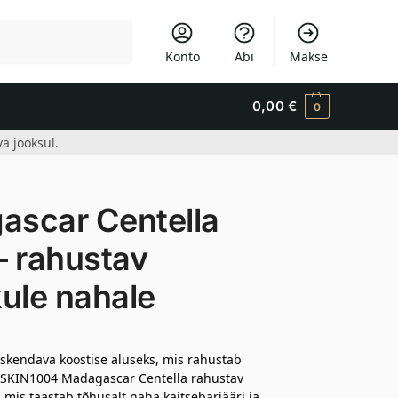
Otsi
Konto
Abi
Makse
0,00
€
0
a jooksul.
scar Centella
– rahustav
ule nahale
rskendava koostise aluseks, mis rahustab
a. SKIN1004 Madagascar Centella rahustav
mis taastab tõhusalt naha kaitsebarjääri ja