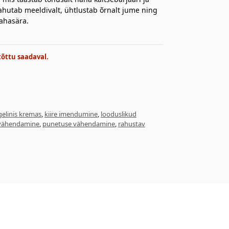
jahutab meeldivalt, ühtlustab õrnalt jume ning
ahasära.
tõttu saadaval.
gelinis kremas
,
kiire imendumine
,
looduslikud
 vähendamine
,
punetuse vähendamine
,
rahustav