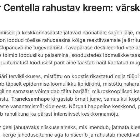
entella rahustav kreem: värsk
mised ja keskkonnasaaste jätavad näonahale sageli jälje, m
 loodud tõelise rahuoaasina kõige reaktiivsemale ja ärritun
 vastupanuvõime tugevdamist. Tavapärase destilleeritud vee 
s toimib loodusliku palsamina, soodustades loomulikke taast
uutumatust loodusest pärit aine taastab näol kaotatud mu
äri terviklikkuses, mistõttu on koostis rikastatud nelja tüüp
 täpselt epidermise loomulikku lipiidikihti, mistõttu nahar
iline sarnasus võimaldab täita barjääri mikroskoopilised kah
astu.
Traneksamhape
kirgastab õrnalt jume, samas kui kopti
jaste vananemismärkide eest. Nõrgalt happeline keskkond, p
sib rahulikuna ka pärast intensiivset keskkonnamõju.
geel jahutavaks niiskuselaineks, mis imendub, jätmata kle
, kerge jaheduse tunne aga toniseerib ja rahustab meeldival