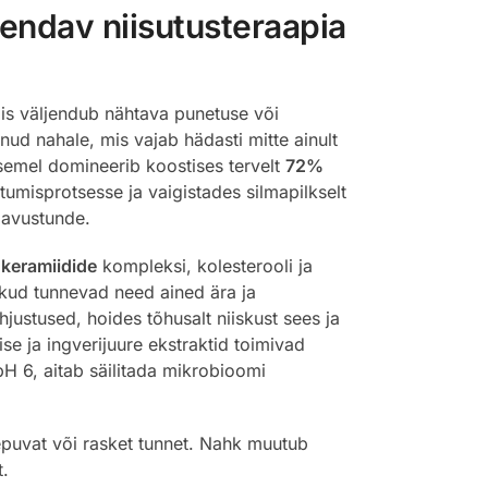
endav niisutusteraapia
is väljendub nähtava punetuse või
ud nahale, mis vajab hädasti mitte ainult
asemel domineerib koostises tervelt
72%
umisprotsesse ja vaigistades silmapilkselt
gavustunde.
i
keramiidide
kompleksi, kolesterooli ja
akud tunnevad need ained ära ja
justused, hoides tõhusalt niiskust sees ja
se ja ingverijuure ekstraktid toimivad
H 6, aitab säilitada mikrobioomi
epuvat või rasket tunnet. Nahk muutub
t.