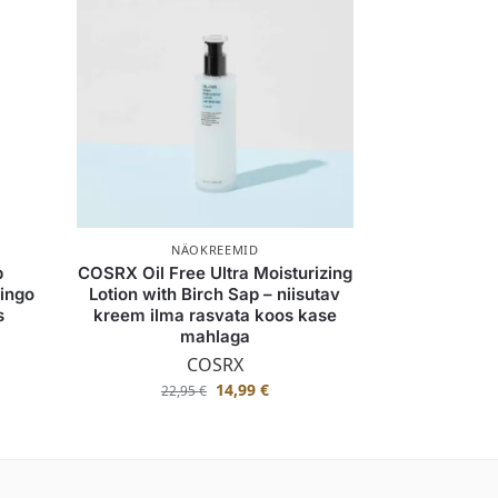
NÄOKREEMID
b
COSRX Oil Free Ultra Moisturizing
lingo
Lotion with Birch Sap – niisutav
s
kreem ilma rasvata koos kase
mahlaga
COSRX
14,99
€
22,95
€