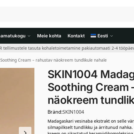
aamatukogu
Meie kohta
Kontakt
Eesti
R tellimustele tasuta kohaletoimetamine pakiautomaati 2-4 tööpäev
Soothing Cream – rahustav näokreem tundlikule nahale
SKIN1004 Madaga
Soothing Cream 
näokreem tundlik
Bränd:
SKIN1004
Madagaskari vesinaba ekstrakt on selle vä
silmapilkselt tundlikku ja ärritunud nahk
kreem on rikastatud keramiidikompleksiga, 