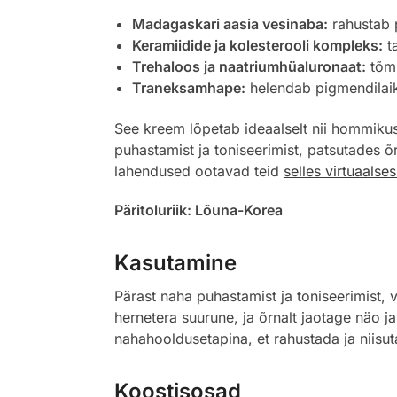
Madagaskari aasia vesinaba:
rahustab p
Keramiidide ja kolesterooli kompleks:
ta
Trehaloos ja naatriumhüaluronaat:
tõmb
Traneksamhape:
helendab pigmendilaike
See kreem lõpetab ideaalselt nii hommikuse
puhastamist ja toniseerimist, patsutades õ
lahendused ootavad teid
selles virtuaalse
Päritoluriik: Lõuna-Korea
Kasutamine
Pärast naha puhastamist ja toniseerimist
hernetera suurune, ja õrnalt jaotage näo j
nahahooldusetapina, et rahustada ja niisu
Koostisosad