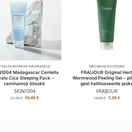
PEALEKANTAVAD NÄOMASKID
NÄONAHA KOORIJAD
N1004 Madagascar Centella
FRAIJOUR Original Her
alu Cica Sleeping Pack –
Wormwood Peeling Gel – pi
raminamoji öösokk
geel hallitusseente jaok
SKIN1004
FRAIJOUR
19,49
€
7,39
€
21,99
€
14,89
€