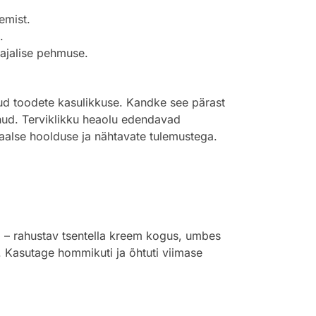
emist.
.
ajalise pehmuse.
atud toodete kasulikkuse. Kandke see pärast
unud. Terviklikku heaolu edendavad
naalse hoolduse ja nähtavate tulemustega.
 – rahustav tsentella kreem kogus, umbes
i. Kasutage hommikuti ja õhtuti viimase