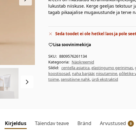
lukustab niiskuse. Kerge geeljas tekstuur 
tagab pikaajalise mugavustunde ja terve n
Seda toodet ei ole hetkel laos ja pole see
Lisa soovinimekirja
SKU:
8809576261134
Kategooria:
Näokreemid
Sildid:
centella asiatica
,
elastingumo gerinimas
,
koostisosad
,
naha barjäär
,
niisutamine
,
põletike
toime
,
sensitiivne nahk
,
ürdi ekstraktid
Kirjeldus
Täiendav teave
Bränd
Arvustused
0