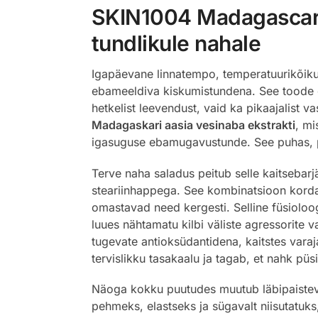
SKIN1004 Madagascar C
tundlikule nahale
Igapäevane linnatempo, temperatuurikõiku
ebameeldiva kiskumistundena. See toode on
hetkelist leevendust, vaid ka pikaajalist
Madagaskari aasia vesinaba ekstrakti
, mi
igasuguse ebamugavustunde. See puhas, p
Terve naha saladus peitub selle kaitsebarjä
steariinhappega. See kombinatsioon kordab
omastavad need kergesti. Selline füsioloog
luues nähtamatu kilbi väliste agressorite v
tugevate antioksüdantidena, kaitstes vara
tervislikku tasakaalu ja tagab, et nahk pü
Näoga kokku puutudes muutub läbipaistev 
pehmeks, elastseks ja sügavalt niisutatuks