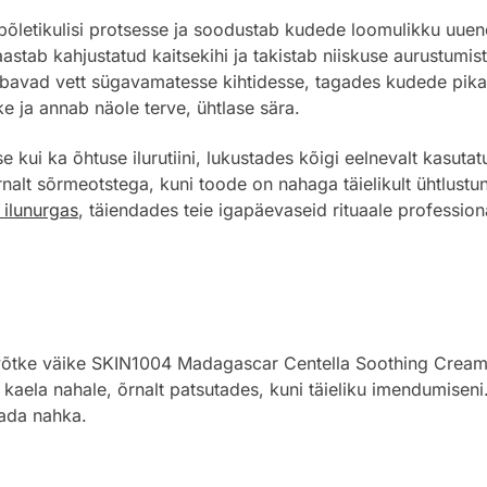
õletikulisi protsesse ja soodustab kudede loomulikku uuen
astab kahjustatud kaitsekihi ja takistab niiskuse aurustumist
avad vett sügavamatesse kihtidesse, tagades kudede pika
 ja annab näole terve, ühtlase sära.
 kui ka õhtuse ilurutiini, lukustades kõigi eelnevalt kasut
rnalt sõrmeotstega, kuni toode on nahaga täielikult ühtlust
s ilunurgas
, täiendades teie igapäevaseid rituaale professio
, võtke väike SKIN1004 Madagascar Centella Soothing Cream
a kaela nahale, õrnalt patsutades, kuni täieliku imendumisen
tada nahka.