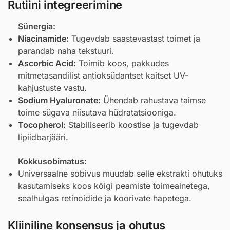
Rutiini integreerimine
Sünergia:
Niacinamide
:
Tugevdab saastevastast toimet ja
parandab naha tekstuuri.
Ascorbic Acid
:
Toimib koos, pakkudes
mitmetasandilist antioksüdantset kaitset UV-
kahjustuste vastu.
Sodium Hyaluronate
:
Ühendab rahustava taimse
toime sügava niisutava hüdratatsiooniga.
Tocopherol
:
Stabiliseerib koostise ja tugevdab
lipiidbarjääri.
Kokkusobimatus:
Universaalne sobivus muudab selle ekstrakti ohutuks
kasutamiseks koos kõigi peamiste toimeainetega,
sealhulgas retinoidide ja koorivate hapetega.
Kliiniline konsensus ja ohutus