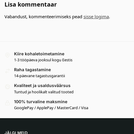
Lisa kommentaar
Vabandust, kommenteerimiseks pead
sisse logima
.
Kiire kohaletoimetamine
1-3 tööpäeva jooksul kogu Eestis
Raha tagastamine
14-päevane tagastusgarantii
Kvaliteet ja usaldusväärsus
Tuntud ja hoolikalt valitud tooted
100% turvaline maksmine
GooglePay / ApplePay / MasterCard / Visa
JÄLGI MEID