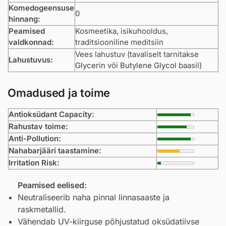
Komedogeensuse
0
hinnang:
Peamised
Kosmeetika, isikuhooldus,
valdkonnad:
traditsiooniline meditsiin
Vees lahustuv (tavaliselt tarnitakse
Lahustuvus:
Glycerin
või
Butylene Glycol
baasil)
Omadused ja toime
Antioksüdant Capacity:
Rahustav toime:
Anti-Pollution:
Nahabarjääri taastamine:
Irritation Risk:
Peamised eelised:
Neutraliseerib naha pinnal linnasaaste ja
raskmetallid.
Vähendab UV-kiirguse põhjustatud oksüdatiivse