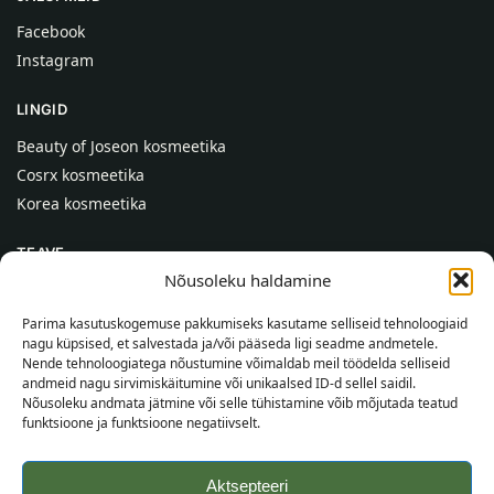
Facebook
Instagram
LINGID
Beauty of Joseon kosmeetika
Cosrx kosmeetika
Korea kosmeetika
TEAVE
Nõusoleku haldamine
Meist
Kontaktid
Parima kasutuskogemuse pakkumiseks kasutame selliseid tehnoloogiaid
nagu küpsised, et salvestada ja/või pääseda ligi seadme andmetele.
Abi
Nende tehnoloogiatega nõustumine võimaldab meil töödelda selliseid
andmeid nagu sirvimiskäitumine või unikaalsed ID-d sellel saidil.
TEAVE OSTJALE
Nõusoleku andmata jätmine või selle tühistamine võib mõjutada teatud
funktsioone ja funktsioone negatiivselt.
Tarnetingimused
Tingimused
Aktsepteeri
Privaatsuspoliitika