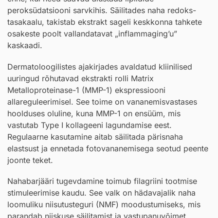
peroksüdatsiooni sarvkihis. Säilitades naha redoks-
tasakaalu, takistab ekstrakt sageli keskkonna tahkete
osakeste poolt vallandatavat „inflammaging’u”
kaskaadi.
Dermatoloogilistes ajakirjades avaldatud kliinilised
uuringud rõhutavad ekstrakti rolli Matrix
Metalloproteinase-1 (MMP-1) ekspressiooni
allareguleerimisel. See toime on vananemisvastases
hoolduses oluline, kuna MMP-1 on ensüüm, mis
vastutab Type I kollageeni lagundamise eest.
Regulaarne kasutamine aitab säilitada pärisnaha
elastsust ja ennetada fotovananemisega seotud peente
joonte teket.
Nahabarjääri tugevdamine toimub filagriini tootmise
stimuleerimise kaudu. See valk on hädavajalik naha
loomuliku niisutusteguri (NMF) moodustumiseks, mis
parandab niiskuse säilitamist ja vastupanuvõimet