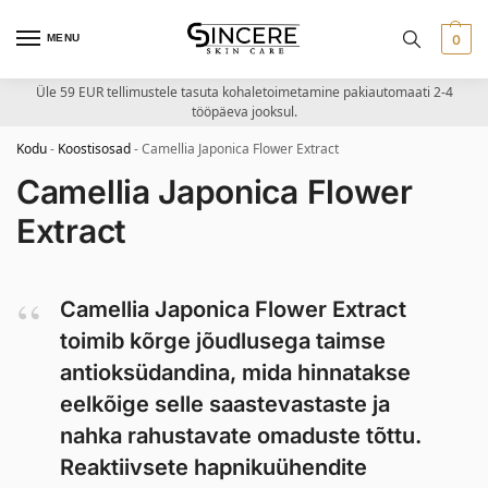
MENU
0
Üle 59 EUR tellimustele tasuta kohaletoimetamine pakiautomaati 2-4
tööpäeva jooksul.
Kodu
-
Koostisosad
-
Camellia Japonica Flower Extract
Camellia Japonica Flower
Extract
Camellia Japonica Flower Extract
toimib kõrge jõudlusega taimse
antioksüdandina, mida hinnatakse
eelkõige selle saastevastaste ja
nahka rahustavate omaduste tõttu.
Reaktiivsete hapnikuühendite