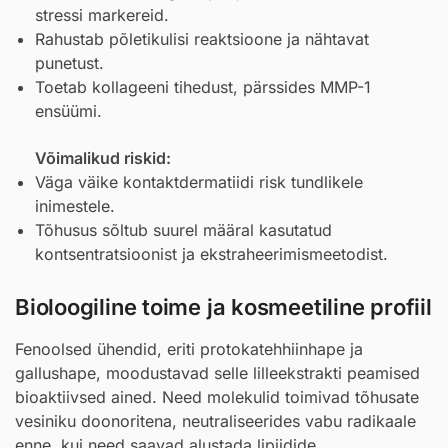
stressi markereid.
Rahustab põletikulisi reaktsioone ja nähtavat
punetust.
Toetab kollageeni tihedust, pärssides MMP-1
ensüümi.
Võimalikud riskid:
Väga väike kontaktdermatiidi risk tundlikele
inimestele.
Tõhusus sõltub suurel määral kasutatud
kontsentratsioonist ja ekstraheerimismeetodist.
Bioloogiline toime ja kosmeetiline profiil
Fenoolsed ühendid, eriti protokatehhiinhape ja
gallushape, moodustavad selle lilleekstrakti peamised
bioaktiivsed ained. Need molekulid toimivad tõhusate
vesiniku doonoritena, neutraliseerides vabu radikaale
enne, kui need saavad alustada lipiidide