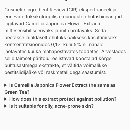
Cosmetic Ingredient Review (CIR) ekspertpaneeli ja
erinevate toksikoloogiliste uuringute ohutushinnangud
liigitavad Camellia Japonica Flower Extracti
mittesensibiliseerivaks ja mitteärritavaks. Seda
peetakse laialdaselt ohutuks paikseks kasutamiseks
kontsentratsioonides 0,1% kuni 5% nii nahale
jäetavates kui ka mahapestavates toodetes. Arvestades
selle taimset päritolu, eelistavad koostajad kõrge
puhtusastmega ekstrakte, et vältida võimalikke
pestitsiidijääke või raskmetallidega saastumist.
Is Camellia Japonica Flower Extract the same as
Green Tea?
How does this extract protect against pollution?
Is it suitable for oily, acne-prone skin?