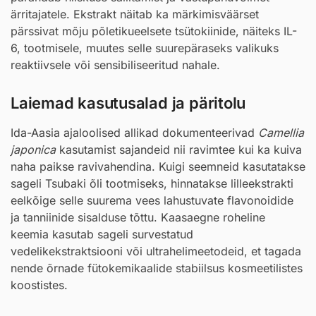
ärritajatele. Ekstrakt näitab ka märkimisväärset
pärssivat mõju põletikueelsete tsütokiinide, näiteks IL-
6, tootmisele, muutes selle suurepäraseks valikuks
reaktiivsele või sensibiliseeritud nahale.
Laiemad kasutusalad ja päritolu
Ida-Aasia ajaloolised allikad dokumenteerivad
Camellia
japonica
kasutamist sajandeid nii ravimtee kui ka kuiva
naha paikse ravivahendina. Kuigi seemneid kasutatakse
sageli Tsubaki õli tootmiseks, hinnatakse lilleekstrakti
eelkõige selle suurema vees lahustuvate flavonoidide
ja tanniinide sisalduse tõttu. Kaasaegne roheline
keemia kasutab sageli survestatud
vedelikekstraktsiooni või ultrahelimeetodeid, et tagada
nende õrnade fütokemikaalide stabiilsus kosmeetilistes
koostistes.