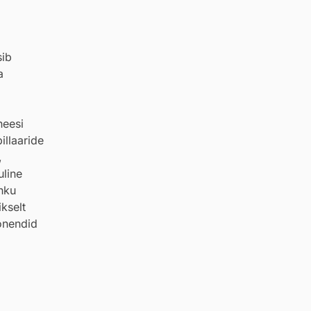
sib
a
neesi
illaaride
,
uline
õhku
kselt
ponendid