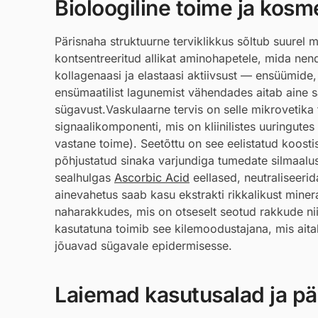
Bioloogiline toime ja kosmee
Pärisnaha struktuurne terviklikkus sõltub suurel
kontsentreeritud allikat aminohapetele, mida nen
kollagenaasi ja elastaasi aktiivsust — ensüümide
ensümaatilist lagunemist vähendades aitab aine s
sügavust.Vaskulaarne tervis on selle mikrovetika
signaalikomponenti, mis on kliinilistes uuringut
vastane toime). Seetõttu on see eelistatud koos
põhjustatud sinaka varjundiga tumedate silmaalu
sealhulgas
Ascorbic Acid
eellased, neutraliseerid
ainevahetus saab kasu ekstrakti rikkalikust miner
naharakkudes, mis on otseselt seotud rakkude nii
kasutatuna toimib see kilemoodustajana, mis aita
jõuavad sügavale epidermisesse.
Laiemad kasutusalad ja pär