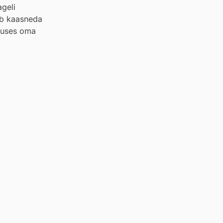
geli
õib kaasneda
stuses oma