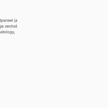
tpaneel ja
ega seotud
matology,