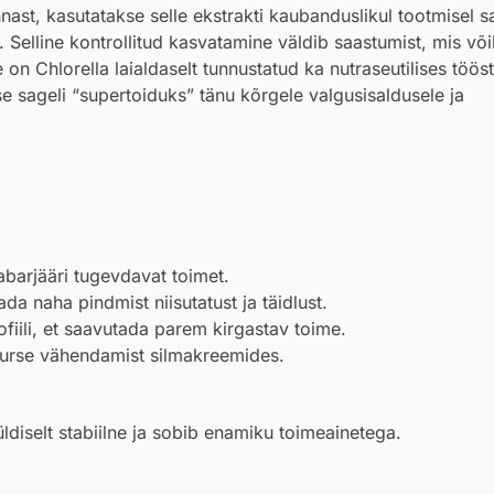
t, kasutatakse selle ekstrakti kaubanduslikul tootmisel sa
s. Selline kontrollitud kasvatamine väldib saastumist, mis v
on Chlorella laialdaselt tunnustatud ka nutraseutilises töö
e sageli “supertoiduks” tänu kõrgele valgusisaldusele ja
barjääri tugevdavat toimet.
a naha pindmist niisutatust ja täidlust.
fiili, et saavutada parem kirgastav toime.
turse vähendamist silmakreemides.
üldiselt stabiilne ja sobib enamiku toimeainetega.