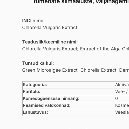
tumedate silmaaluste, väljanägemi
INCI nimi:
Chlorella Vulgaris Extract
Teaduslik/keemiline nimi:
Chlorella Vulgaris Extract; Extract of the Alga Chl
Tuntud ka kui:
Green Microalgae Extract, Chlorella Extract, Der
Kategooria:
Aktiiv
Päritolu:
Vee- /
Komedogeensuse hinnang:
0
Peamised valdkonnad:
Kosmee
Lahustuvus:
Veesla