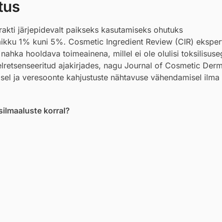
tus
rakti järjepidevalt paikseks kasutamiseks ohutuks
emikku 1% kuni 5%. Cosmetic Ingredient Review (CIR) eksper
ahka hooldava toimeainena, millel ei ole olulisi toksilisus
eelretsenseeritud ajakirjades, nagu Journal of Cosmetic Der
isel ja veresoonte kahjustuste nähtavuse vähendamisel ilma
silmaaluste korral?