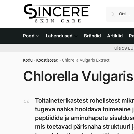
Pood
Lahendused
Brändid
Artiklid
R
Üle 59 EU
Kodu
-
Koostisosad
-
Chlorella Vulgaris Extract
Chlorella Vulgaris
Toitaineterikastest rohelistest mik
tugeva nahka hooldava toimeaine ja
peptiidide ja aminohapete sisaldu
mis toetavad pärisnaha struktuuri