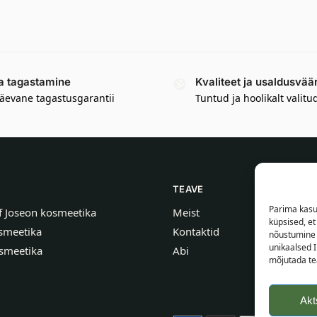
a tagastamine
Kvaliteet ja usaldusvää
äevane tagastusgarantii
Tuntud ja hoolikalt valitu
TEAVE
Parima kasu
f Joseon kosmeetika
Meist
küpsised, e
smeetika
Kontaktid
nõustumine 
unikaalsed I
smeetika
Abi
mõjutada tea
Akt