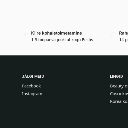
Kiire kohaletoimetamine
Rah
1-3 tööpäeva jooksul kogu Eestis
14-p
JÄLGI MEID
LINGID
Facebook
Beauty o
Instagram
Cosrx ko
Korea ko