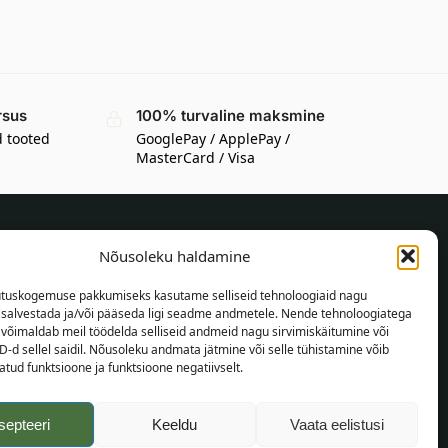
rsus
100% turvaline maksmine
d tooted
GooglePay / ApplePay /
MasterCard / Visa
Nõusoleku haldamine
TEAVE OSTJALE
tuskogemuse pakkumiseks kasutame selliseid tehnoloogiaid nagu
Tarnetingimused
t salvestada ja/või pääseda ligi seadme andmetele. Nende tehnoloogiatega
Tingimused
võimaldab meil töödelda selliseid andmeid nagu sirvimiskäitumine või
D-d sellel saidil. Nõusoleku andmata jätmine või selle tühistamine võib
Privaatsuspoliitika
tud funktsioone ja funktsioone negatiivselt.
Veebikaart
septeeri
Keeldu
Vaata eelistusi