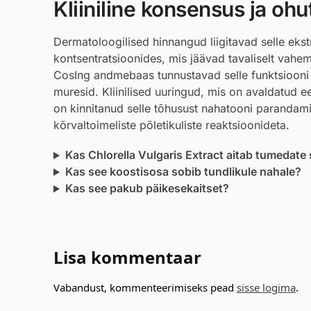
Kliiniline konsensus ja ohu
Dermatoloogilised hinnangud liigitavad selle ekst
kontsentratsioonides, mis jäävad tavaliselt vah
CosIng andmebaas tunnustavad selle funktsiooni n
muresid. Kliinilised uuringud, mis on avaldatud 
on kinnitanud selle tõhusust nahatooni parandam
kõrvaltoimeliste põletikuliste reaktsioonideta.
Kas Chlorella Vulgaris Extract aitab tumedate 
Kas see koostisosa sobib tundlikule nahale?
Kas see pakub päikesekaitset?
Lisa kommentaar
Vabandust, kommenteerimiseks pead
sisse logima
.