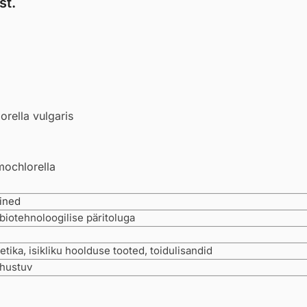
st.
orella vulgaris
mochlorella
ained
 biotehnoloogilise päritoluga
tika, isikliku hoolduse tooted, toidulisandid
hustuv