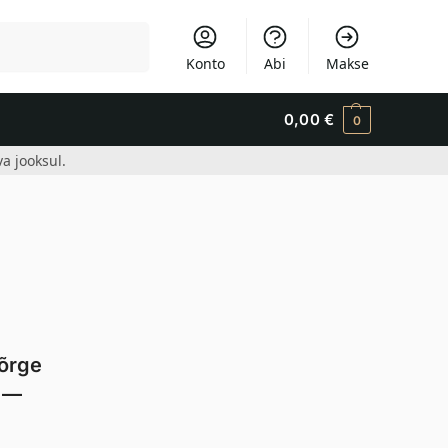
Otsi
Konto
Abi
Makse
0,00
€
0
a jooksul.
kõrge
—