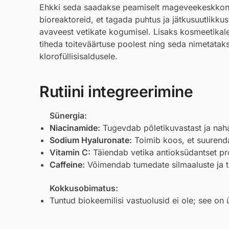
Ehkki seda saadakse peamiselt mageveekeskkonnas
bioreaktoreid, et tagada puhtus ja jätkusuutlikku
avaveest vetikate kogumisel. Lisaks kosmeetikale 
tiheda toiteväärtuse poolest ning seda nimetataks
klorofüllisisaldusele.
Rutiini integreerimine
Sünergia:
Niacinamide
:
Tugevdab põletikuvastast ja naha
Sodium Hyaluronate
:
Toimib koos, et suurendad
Vitamin C:
Täiendab vetika antioksüdantset pro
Caffeine
:
Võimendab tumedate silmaaluste ja 
Kokkusobimatus:
Tuntud biokeemilisi vastuolusid ei ole; see on 