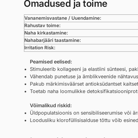
Omadused ja toime
Vananemisvastane / Uuendamine:
Rahustav toime:
Naha kirkastamine:
Nahabarjääri taastamine:
Irritation Risk:
Peamised eelised:
Stimuleerib kollageeni ja elastiini sünteesi, 
Vähendab punetuse ja ämblikveenide nähtavust
Pakub märkimisväärset antioksüdantset kaitse
Toetab naha loomulikke detoksifikatsiooniprot
Võimalikud riskid:
Üldpopulatsioonis on sensibiliseerumise või ärr
Loodusliku klorofüllisisalduse tõttu võib esined