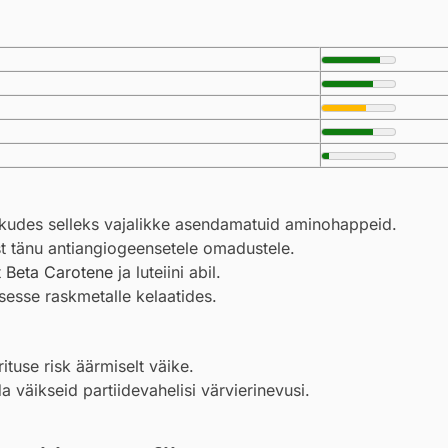
pakkudes selleks vajalikke asendamatuid aminohappeid.
 tänu antiangiogeensetele omadustele.
t
Beta Carotene
ja luteiini abil.
sesse raskmetalle kelaatides.
ituse risk äärmiselt väike.
a väikseid partiidevahelisi värvierinevusi.