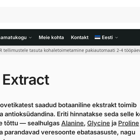
aamatukogu
Meie kohta
Kontakt
Eesti
R tellimustele tasuta kohaletoimetamine pakiautomaati 2-4 tööpäev
 Extract
rovetikatest saadud botaaniline ekstrakt toimib
 antioksüdandina. Eriti hinnatakse seda selle 
se tõttu — sealhulgas
Alanine
,
Glycine
ja
Proline
 ja parandavad veresoonte ebatasasuste, nagu