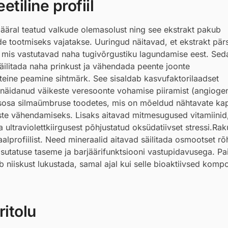
tiline profiil
 määral teatud valkude olemasolust ning see ekstrakt pakub
de tootmiseks vajatakse. Uuringud näitavad, et ekstrakt pär
, mis vastutavad naha tugivõrgustiku lagundamise eest. Sed
äilitada naha prinkust ja vähendada peente joonte
 teine peamine sihtmärk. See sisaldab kasvufaktorilaadset
es näidanud väikeste veresoonte vohamise piiramist (angioge
tisosa silmaümbruse toodetes, mis on mõeldud nähtavate kap
ste vähendamiseks. Lisaks aitavad mitmesugused vitamiinid
a ultraviolettkiirgusest põhjustatud oksüdatiivset stressi.Rak
aalprofiilist. Need mineraalid aitavad säilitada osmootset r
sutatuse taseme ja barjäärifunktsiooni vastupidavusega. Pai
b niiskust lukustada, samal ajal kui selle bioaktiivsed kom
itolu