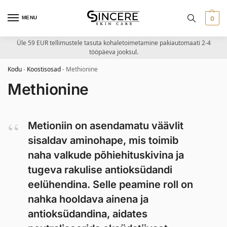
MENU
0
Üle 59 EUR tellimustele tasuta kohaletoimetamine pakiautomaati 2-4
tööpäeva jooksul.
Kodu
-
Koostisosad
-
Methionine
Methionine
Metioniin on asendamatu väävlit
sisaldav aminohape, mis toimib
naha valkude põhiehituskivina ja
tugeva rakulise antioksüdandi
eelühendina. Selle peamine roll on
nahka hooldava ainena ja
antioksüdandina, aidates