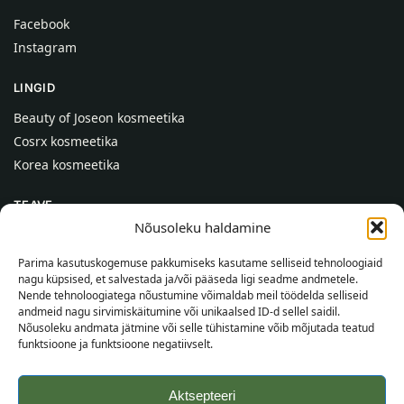
Facebook
Instagram
LINGID
Beauty of Joseon kosmeetika
Cosrx kosmeetika
Korea kosmeetika
TEAVE
Nõusoleku haldamine
Meist
Kontaktid
Parima kasutuskogemuse pakkumiseks kasutame selliseid tehnoloogiaid
nagu küpsised, et salvestada ja/või pääseda ligi seadme andmetele.
Abi
Nende tehnoloogiatega nõustumine võimaldab meil töödelda selliseid
andmeid nagu sirvimiskäitumine või unikaalsed ID-d sellel saidil.
TEAVE OSTJALE
Nõusoleku andmata jätmine või selle tühistamine võib mõjutada teatud
funktsioone ja funktsioone negatiivselt.
Tarnetingimused
Tingimused
Aktsepteeri
Privaatsuspoliitika