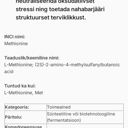
neutraliseerida oksüdatiivset
stressi ning toetada nahabarjääri
struktuurset terviklikkust.
INCI nimi:
Methionine
Teaduslik/keemiline nimi:
L-Methionine; (2S)-2-amino-4-methylsulfanylbutanoic
acid
Tuntud ka kui:
L-Methionine, Met
Kategooria:
Toimeained
Sünteetiline või biotehnoloogiline
Päritolu:
(fermentatsioon)
Komedogeensuse