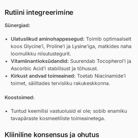
Rutiini integreerimine
Sünergiad:
Ulatuslikud aminohappesegud:
Toimib optimaalselt
koos
Glycine
’i,
Proline
’i ja
Lysine
’iga, matkides naha
loomulikku niisutustegurit.
Vitamiinantioksüdandid:
Suurendab
Tocopherol
’i ja
Ascorbic Acid
’i stabiilsust ja tõhusust.
Kirkust andvad toimeained:
Toetab
Niacinamide
’i
toimet, säilitades tervisliku rakukeskkonna.
Koostoimed:
Tuntud keemilisi vastuolusid ei ole; sobib enamiku
tavapäraste kosmeetiliste toimeainetega.
Kliiniline konsensus ja ohutus