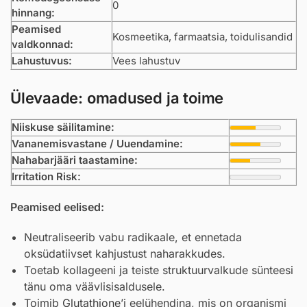
0
hinnang:
Peamised
Kosmeetika, farmaatsia, toidulisandid
valdkonnad:
Lahustuvus:
Vees lahustuv
Ülevaade: omadused ja toime
Niiskuse säilitamine:
Vananemisvastane / Uuendamine:
Nahabarjääri taastamine:
Irritation Risk:
Peamised eelised:
Neutraliseerib vabu radikaale, et ennetada
oksüdatiivset kahjustust naharakkudes.
Toetab kollageeni ja teiste struktuurvalkude sünteesi
tänu oma väävlisisaldusele.
Toimib
Glutathione
’i eelühendina, mis on organismi