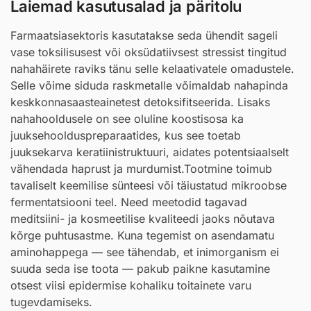
Laiemad kasutusalad ja päritolu
Farmaatsiasektoris kasutatakse seda ühendit sageli
vase toksilisusest või oksüdatiivsest stressist tingitud
nahahäirete raviks tänu selle kelaativatele omadustele.
Selle võime siduda raskmetalle võimaldab nahapinda
keskkonnasaasteainetest detoksifitseerida. Lisaks
nahahooldusele on see oluline koostisosa ka
juuksehoolduspreparaatides, kus see toetab
juuksekarva keratiinistruktuuri, aidates potentsiaalselt
vähendada haprust ja murdumist.Tootmine toimub
tavaliselt keemilise sünteesi või täiustatud mikroobse
fermentatsiooni teel. Need meetodid tagavad
meditsiini- ja kosmeetilise kvaliteedi jaoks nõutava
kõrge puhtusastme. Kuna tegemist on asendamatu
aminohappega — see tähendab, et inimorganism ei
suuda seda ise toota — pakub paikne kasutamine
otsest viisi epidermise kohaliku toitainete varu
tugevdamiseks.