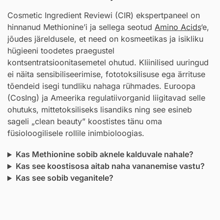
Cosmetic Ingredient Reviewi (CIR) ekspertpaneel on
hinnanud Methionine’i ja sellega seotud
Amino Acids
‘e,
jõudes järeldusele, et need on kosmeetikas ja isikliku
hügieeni toodetes praegustel
kontsentratsioonitasemetel ohutud. Kliinilised uuringud
ei näita sensibiliseerimise, fototoksilisuse ega ärrituse
tõendeid isegi tundliku nahaga rühmades. Euroopa
(CosIng) ja Ameerika regulatiivorganid liigitavad selle
ohutuks, mittetoksiliseks lisandiks ning see esineb
sageli „clean beauty” koostistes tänu oma
füsioloogilisele rollile inimbioloogias.
Kas Methionine sobib aknele kalduvale nahale?
Kas see koostisosa aitab naha vananemise vastu?
Kas see sobib veganitele?