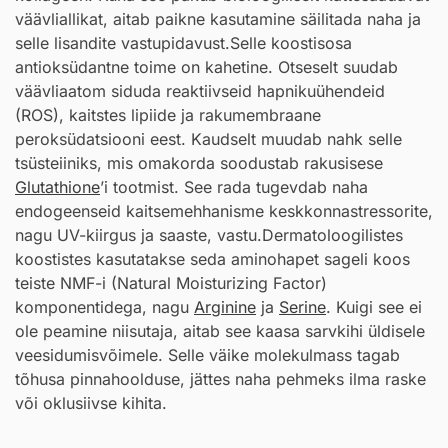
väävliallikat, aitab paikne kasutamine säilitada naha ja
selle lisandite vastupidavust.Selle koostisosa
antioksüdantne toime on kahetine. Otseselt suudab
väävliaatom siduda reaktiivseid hapnikuühendeid
(ROS), kaitstes lipiide ja rakumembraane
peroksüdatsiooni eest. Kaudselt muudab nahk selle
tsüsteiiniks, mis omakorda soodustab rakusisese
Glutathione
’i tootmist. See rada tugevdab naha
endogeenseid kaitsemehhanisme keskkonnastressorite,
nagu UV-kiirgus ja saaste, vastu.Dermatoloogilistes
koostistes kasutatakse seda aminohapet sageli koos
teiste NMF-i (Natural Moisturizing Factor)
komponentidega, nagu
Arginine
ja
Serine
. Kuigi see ei
ole peamine niisutaja, aitab see kaasa sarvkihi üldisele
veesidumisvõimele. Selle väike molekulmass tagab
tõhusa pinnahoolduse, jättes naha pehmeks ilma raske
või oklusiivse kihita.