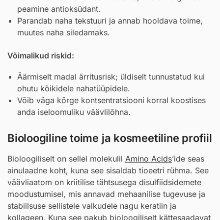
peamine antioksüdant.
Parandab naha tekstuuri ja annab hooldava toime,
muutes naha siledamaks.
Võimalikud riskid:
Äärmiselt madal ärritusrisk; üldiselt tunnustatud kui
ohutu kõikidele nahatüüpidele.
Võib väga kõrge kontsentratsiooni korral koostises
anda iseloomuliku väävlilõhna.
Bioloogiline toime ja kosmeetiline profiil
Bioloogiliselt on sellel molekulil
Amino Acids
’ide seas
ainulaadne koht, kuna see sisaldab tioeetri rühma. See
väävliaatom on kriitilise tähtsusega disulfiidsidemete
moodustumisel, mis annavad mehaanilise tugevuse ja
stabiilsuse sellistele valkudele nagu keratiin ja
kollageen. Kuna see pakub bioloogiliselt kättesaadavat