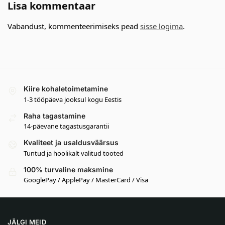
Lisa kommentaar
Vabandust, kommenteerimiseks pead
sisse logima
.
Kiire kohaletoimetamine
1-3 tööpäeva jooksul kogu Eestis
Raha tagastamine
14-päevane tagastusgarantii
Kvaliteet ja usaldusväärsus
Tuntud ja hoolikalt valitud tooted
100% turvaline maksmine
GooglePay / ApplePay / MasterCard / Visa
JÄLGI MEID