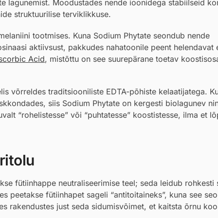
ete lagunemist. Moodustades nende ioonidega stabiilseid k
e struktuurilise terviklikkuse.
 melaniini tootmises. Kuna Sodium Phytate seondub nende
osinaasi aktiivsust, pakkudes nahatoonile peent helendavat 
scorbic Acid
, mistõttu on see suurepärane toetav koostisos
lis võrreldes traditsiooniliste EDTA-põhiste kelaatijatega. K
eskkondades, siis Sodium Phytate on kergesti biolagunev n
uvalt “rohelistesse” või “puhtatesse” koostistesse, ilma et l
itolu
e fütiinhappe neutraliseerimise teel; seda leidub rohkesti
es peetakse fütiinhapet sageli “antitoitaineks”, kuna see se
tes rakendustes just seda sidumisvõimet, et kaitsta õrnu koo