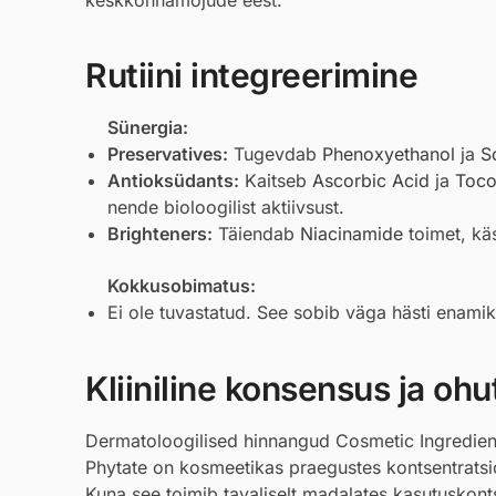
Rutiini integreerimine
Sünergia:
Preservatives:
Tugevdab
Phenoxyethanol
ja
S
Antioksüdants:
Kaitseb
Ascorbic Acid
ja
Toco
nende bioloogilist aktiivsust.
Brighteners:
Täiendab
Niacinamide
toimet, kä
Kokkusobimatus:
Ei ole tuvastatud. See sobib väga hästi enamik
Kliiniline konsensus ja ohu
Dermatoloogilised hinnangud Cosmetic Ingredient
Phytate on kosmeetikas praegustes kontsentratsi
Kuna see toimib tavaliselt madalates kasutuskon