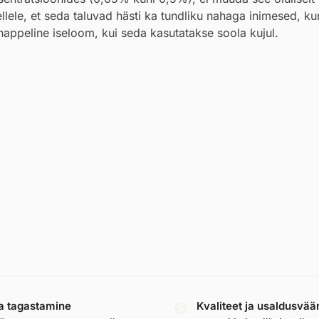
ellele, et seda taluvad hästi ka tundliku nahaga inimesed, kun
happeline iseloom, kui seda kasutatakse soola kujul.
a tagastamine
Kvaliteet ja usaldusvää