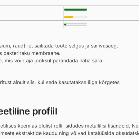
ium, raud), et säilitada toote selgus ja säilivusaeg.
des bakteriraku membraane.
, mis võib aja jooksul parandada naha sära.
itust ainult siis, kui seda kasutatakse liiga kõrgetes
tiline profiil
ises keemias olulist rolli, sidudes metallilisi lisandeid. N
aimsete ekstraktide kaudu ning võivad katalüüsida oksüdatsi