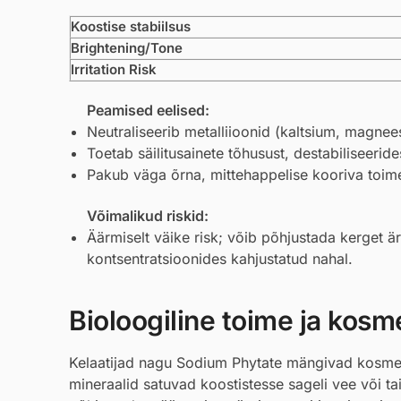
Koostise stabiilsus
Brightening/Tone
Irritation Risk
Peamised eelised:
Neutraliseerib metalliioonid (kaltsium, magnees
Toetab säilitusainete tõhusust, destabiliseeri
Pakub väga õrna, mittehappelise kooriva toime
Võimalikud riskid:
Äärmiselt väike risk; võib põhjustada kerget ärr
kontsentratsioonides kahjustatud nahal.
Bioloogiline toime ja kosmee
Kelaatijad nagu Sodium Phytate mängivad kosmeetil
mineraalid satuvad koostistesse sageli vee või t