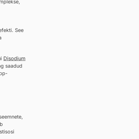
omplekse,
efekti. See
a
ui
Disodium
ing saadud
õpp-
 seemnete,
ob
stisosi