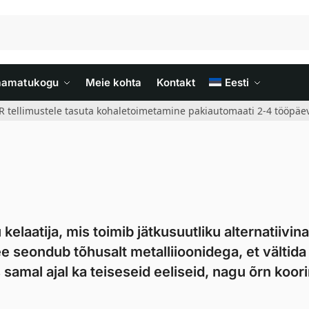
aamatukogu
Meie kohta
Kontakt
Eesti
R tellimustele tasuta kohaletoimetamine pakiautomaati 2-4 tööpäev
elaatija, mis toimib jätkusuutliku alternatiivina
See seondub tõhusalt metalliioonidega, et vältida
amal ajal ka teiseseid eeliseid, nagu õrn koor