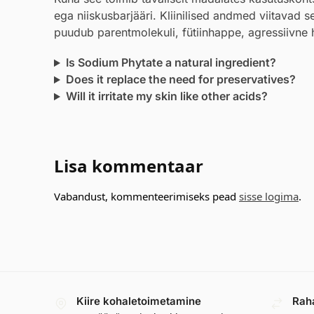
ega niiskusbarjääri. Kliinilised andmed viitavad s
puudub parentmolekuli, fütiinhappe, agressiivne 
Is Sodium Phytate a natural ingredient?
Does it replace the need for preservatives?
Will it irritate my skin like other acids?
Lisa kommentaar
Vabandust, kommenteerimiseks pead
sisse logima
.
Kiire kohaletoimetamine
Rah