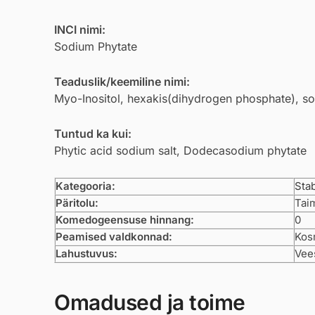
INCI nimi:
Sodium Phytate
Teaduslik/keemiline nimi:
Myo-Inositol, hexakis(dihydrogen phosphate), so
Tuntud ka kui:
Phytic acid sodium salt, Dodecasodium phytate
Kategooria:
Stab
Päritolu:
Taim
Komedogeensuse hinnang:
0
Peamised valdkonnad:
Kosm
Lahustuvus:
Vee
Omadused ja toime