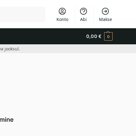
Otsi
Konto
Abi
Makse
0,00
€
0
a jooksul.
imine