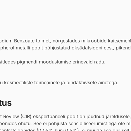
odium Benzoate
toimet, nõrgestades mikroobide kaitsemeh
pherol
metalli poolt põhjustatud oksüdatsiooni eest, piken
sitledes pigmendi moodustumise erinevaid radu.
u kosmeetiliste toimeainete ja pindaktiivsete ainetega.
tus
 Review (CIR) ekspertpaneeli poolt on jõudnud järeldusele
oonides ohutu. See ei põhjusta sensibiliseerumist ega ole 
tsentratsioonides (0,05% kuni 0,5%), ei muuda see olulisel