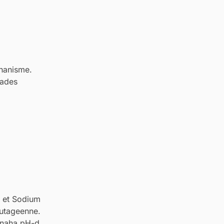
hanisme.
dades
, et Sodium
mutageenne.
t naha pH-d