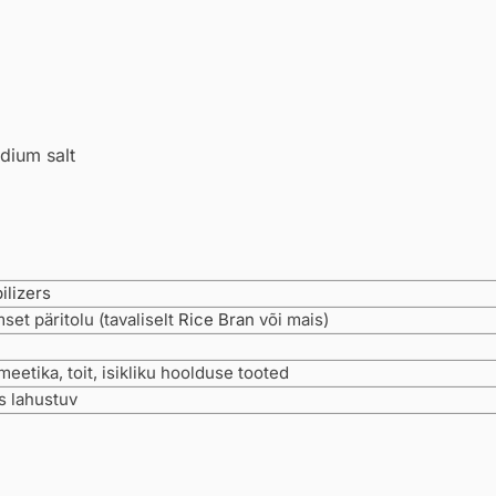
dium salt
ilizers
set päritolu (tavaliselt
Rice Bran
või mais)
eetika, toit, isikliku hoolduse tooted
s lahustuv