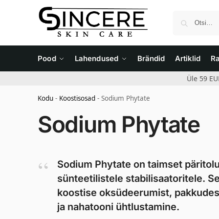
Pood
Lahendused
Brändid
Artiklid
R
Üle 59 EU
Kodu
-
Koostisosad
-
Sodium Phytate
Sodium Phytate
Sodium Phytate on taimset päritolu k
sünteetilistele stabilisaatoritele. 
koostise oksüdeerumist, pakkudes s
ja nahatooni ühtlustamine.