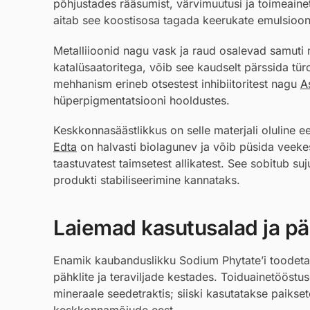
põhjustades rääsumist, värvimuutusi ja toimeain
aitab see koostisosa tagada keerukate emulsioonid
Metalliioonid nagu vask ja raud osalevad samuti
katalüsaatoritega, võib see kaudselt pärssida tür
mehhanism erineb otsestest inhibiitoritest nagu
A
hüperpigmentatsiooni hooldustes.
Keskkonnasäästlikkus on selle materjali oluline ee
Edta
on halvasti biolagunev ja võib püsida veek
taastuvatest taimsetest allikatest. See sobitub suj
produkti stabiliseerimine kannataks.
Laiemad kasutusalad ja pär
Enamik kaubanduslikku Sodium Phytate’i toodetaks
pähklite ja teraviljade kestades. Toiduainetööstus
mineraale seedetraktis; siiski kasutatakse paikse
keskkonnamõjude eest.