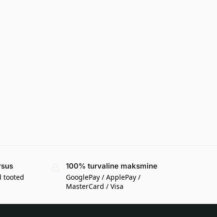
rsus
100% turvaline maksmine
d tooted
GooglePay / ApplePay /
MasterCard / Visa