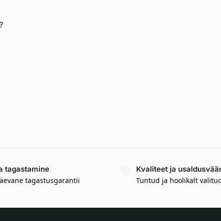
?
a tagastamine
Kvaliteet ja usaldusvää
äevane tagastusgarantii
Tuntud ja hoolikalt valitu