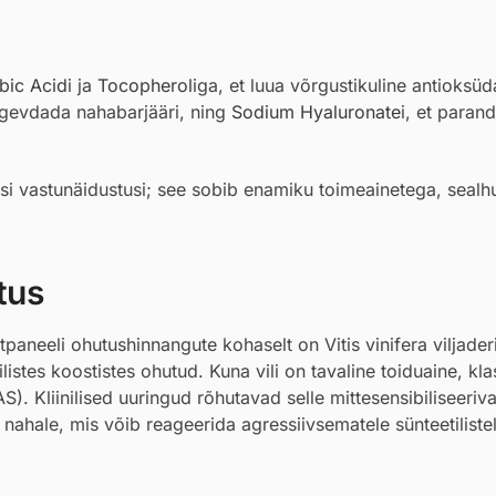
bic Acid
i ja
Tocopherol
iga, et luua võrgustikuline antioksü
tugevdada nahabarjääri, ning
Sodium Hyaluronate
i, et paran
lisi vastunäidustusi; see sobib enamiku toimeainetega, sealh
tus
paneeli ohutushinnangute kohaselt on Vitis vinifera viljade
tes koostistes ohutud. Kuna vili on tavaline toiduaine, klas
S). Kliinilised uuringud rõhutavad selle mittesensibiliseeriv
 nahale, mis võib reageerida agressiivsematele sünteetiliste