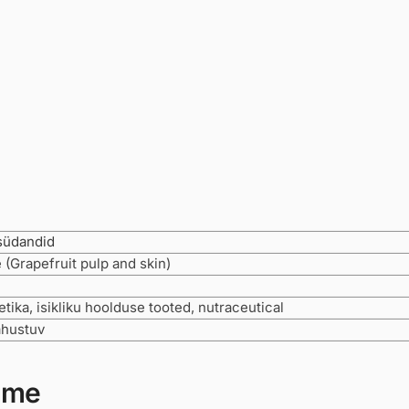
südandid
 (Grapefruit pulp and skin)
ika, isikliku hoolduse tooted, nutraceutical
ahustuv
ime