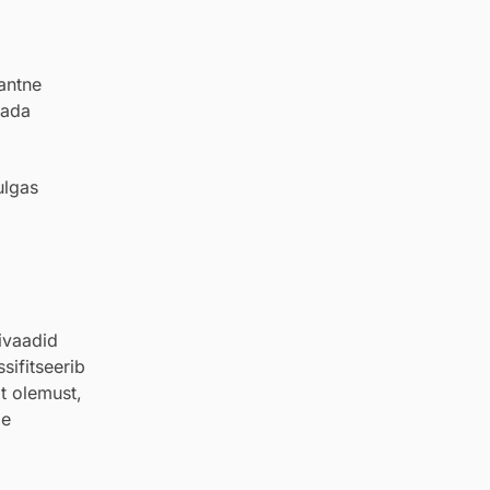
dantne
dada
ulgas
rivaadid
sifitseerib
at olemust,
le