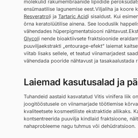
molekulid rakumembraanide lipiidide peroksüdatsi
ensümaatilise lagunemise eest.Viljaliha ja koore 
Resveratrol
i ja
Tartaric Acid
i sisaldust. Kui esime
õrna keratolüütilise ainena. See looduslik happe
vähendades hüperpigmentatsiooni nähtavust.Ekstr
Glycol
i nende bioaktiivsete fraktsioonide eraldam
puuviljaekstrakti „entourage-efekt” laiemat kaits
viitab lisaks sellele, et teatud viinamarjadest s
vähendada pooride nähtavust ja tasakaalustada ra
Laiemad kasutusalad ja pär
Tuhandeid aastaid kasvatatud Vitis vinifera liik 
joogitööstusele on viinamarjade töötlemise kõrv
kvaliteetsete kosmeetiliste ekstraktide allikaks
kontsentreerida puuvilja kindlaid fraktsioone, näi
nahaprobleeme nagu tuhmus või dehüdratsioon.