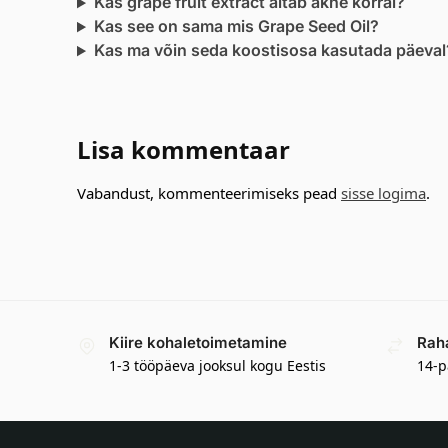
Kas grape fruit extract aitab akne korral?
Kas see on sama mis Grape Seed Oil?
Kas ma võin seda koostisosa kasutada päeval
Lisa kommentaar
Vabandust, kommenteerimiseks pead
sisse logima
.
Kiire kohaletoimetamine
Rah
1-3 tööpäeva jooksul kogu Eestis
14-p