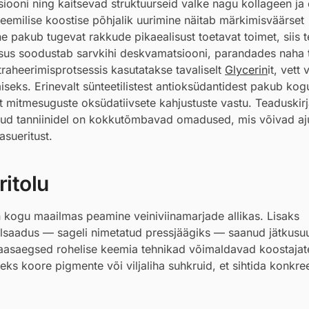
ooni ning kaitsevad struktuurseid valke nagu kollageen ja e
keemilise koostise põhjalik uurimine näitab märkimisväärset
ne pakub tugevat rakkude pikaealisust toetavat toimet, siis t
lisus soodustab sarvkihi deskvamatsiooni, parandades naha t
aheerimisprotsessis kasutatakse tavaliselt
Glycerin
it, vett 
iseks. Erinevalt sünteetilistest antioksüdantidest pakub kog
et mitmesuguste oksüdatiivsete kahjustuste vastu. Teaduskir
aadud tanniinidel on kokkutõmbavad omadused, mis võivad aju
sueritust.
itolu
on kogu maailmas peamine veiniviinamarjade allikas. Lisaks
alsaadus — sageli nimetatud pressjäägiks — saanud jätkusuu
. Kaasaegsed rohelise keemia tehnikad võimaldavad koostajat
teks koore pigmente või viljaliha suhkruid, et sihtida konkre