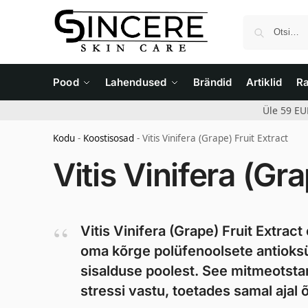
Pood
Lahendused
Brändid
Artiklid
R
Üle 59 EU
Kodu
-
Koostisosad
-
Vitis Vinifera (Grape) Fruit Extract
Vitis Vinifera (Gra
Vitis Vinifera (Grape) Fruit Extrac
oma kõrge polüfenoolsete antioksü
sisalduse poolest. See mitmeotstar
stressi vastu, toetades samal ajal