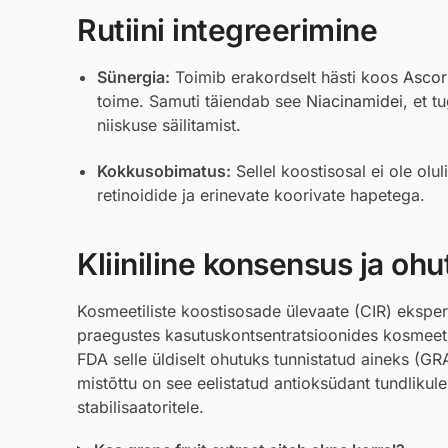
Rutiini integreerimine
Sünergia:
Toimib erakordselt hästi koos
Ascor
toime. Samuti täiendab see
Niacinamide
i, et 
niiskuse säilitamist.
Kokkusobimatus:
Sellel koostisosal ei ole olu
retinoidide ja erinevate koorivate hapetega.
Kliiniline konsensus ja ohu
Kosmeetiliste koostisosade ülevaate (CIR) ekspert
praegustes kasutuskontsentratsioonides kosmeetilis
FDA selle üldiselt ohutuks tunnistatud aineks (GRA
mistõttu on see eelistatud antioksüdant tundlikule
stabilisaatoritele.