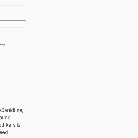
sta
süanidiine,
taime
d ka siis,
need