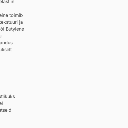
lastiin
eine toimib
ekstuuri ja
või
Butylene
u
jandus
tiselt
tlikuks
el
etseid