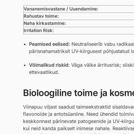
Vananemisvastane / Uuendamine:
Rahustav toime:
Naha kirkastamine:
Irritation Risk:
Peamised eelised:
Neutraliseerib vabu radikaal
pärisnahamatriksit UV-kiirgusest põhjustatud 
Võimalikud riskid:
Väga väike ärritusrisk; siisk
ettevaatlikud.
Bioloogiline toime ja kosmee
Viinapuu viljast saadud taimeekstraktid sisaldava
flavonoide ja antotsüaniine. Need ühendid toimi
keskkonnast pärinevate patogeenide ja UV-kiirgus
kui neid kanda paikselt inimese nahale. Reaktii