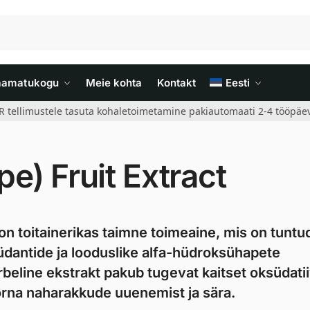
aamatukogu
Meie kohta
Kontakt
Eesti
R tellimustele tasuta kohaletoimetamine pakiautomaati 2-4 tööpäev
pe) Fruit Extract
t on toitainerikas taimne toimeaine, mis on tuntu
dantide ja looduslike alfa-hüdroksühapete
beline ekstrakt pakub tugevat kaitset oksüdati
 õrna naharakkude uuenemist ja sära.