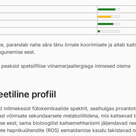
e, parandab naha sära tänu õrnale koorimisele ja aitab kait
lagunemise eest.
i peaksid spetsiifilise viinamarjaallergiaga inimesed olema
tiline profiil
d mitmekesist fütokemikaalide spektrit, sealhulgas proantot
vad võimsate sekundaarsete metaboliitidena, mis kaitsevad 
e eest; sama bioloogilist kaitsemehhanismi jäljendavad nee
vsete hapnikuühendite (ROS) eemaldamise kaudu takistavad 