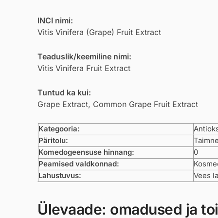
INCI nimi:
Vitis Vinifera (Grape) Fruit Extract
Teaduslik/keemiline nimi:
Vitis Vinifera Fruit Extract
Tuntud ka kui:
Grape Extract, Common Grape Fruit Extract
Kategooria:
Antiok
Päritolu:
Taimne
Komedogeensuse hinnang:
0
Peamised valdkonnad:
Kosmeet
Lahustuvus:
Vees l
Ülevaade: omadused ja to