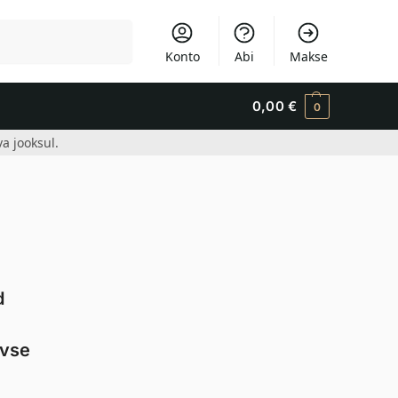
Otsi
Konto
Abi
Makse
0,00
€
0
a jooksul.
d
ivse