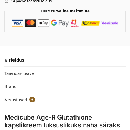
14 päeva tagastusõigus
100% turvaline maksmine
Kirjeldus
Täiendav teave
Bränd
Arvustused
0
Medicube Age-R Glutathione
kapslikreem luksuslikuks naha säraks