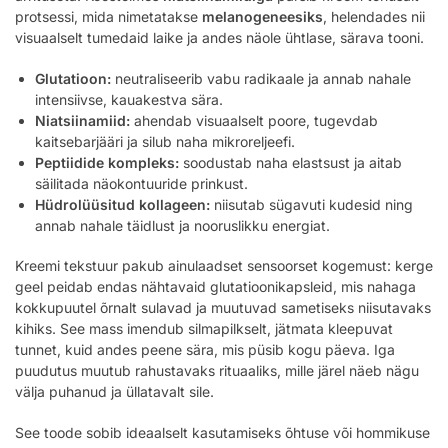
protsessi, mida nimetatakse
melanogeneesiks
, helendades nii
visuaalselt tumedaid laike ja andes näole ühtlase, särava tooni.
Glutatioon:
neutraliseerib vabu radikaale ja annab nahale
intensiivse, kauakestva sära.
Niatsiinamiid:
ahendab visuaalselt poore, tugevdab
kaitsebarjääri ja silub naha mikroreljeefi.
Peptiidide kompleks:
soodustab naha elastsust ja aitab
säilitada näokontuuride prinkust.
Hüdrolüüsitud kollageen:
niisutab sügavuti kudesid ning
annab nahale täidlust ja nooruslikku energiat.
Kreemi tekstuur pakub ainulaadset sensoorset kogemust: kerge
geel peidab endas nähtavaid glutatioonikapsleid, mis nahaga
kokkupuutel õrnalt sulavad ja muutuvad sametiseks niisutavaks
kihiks. See mass imendub silmapilkselt, jätmata kleepuvat
tunnet, kuid andes peene sära, mis püsib kogu päeva. Iga
puudutus muutub rahustavaks rituaaliks, mille järel näeb nägu
välja puhanud ja üllatavalt sile.
See toode sobib ideaalselt kasutamiseks õhtuse või hommikuse