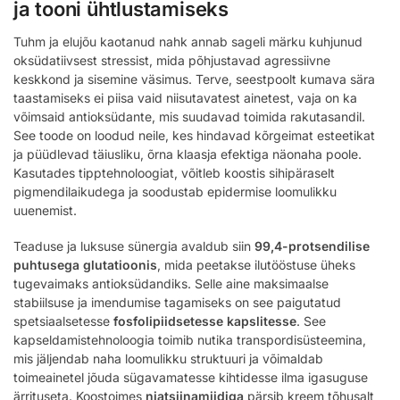
ja tooni ühtlustamiseks
Tuhm ja elujõu kaotanud nahk annab sageli märku kuhjunud
oksüdatiivsest stressist, mida põhjustavad agressiivne
keskkond ja sisemine väsimus. Terve, seestpoolt kumava sära
taastamiseks ei piisa vaid niisutavatest ainetest, vaja on ka
võimsaid antioksüdante, mis suudavad toimida rakutasandil.
See toode on loodud neile, kes hindavad kõrgeimat esteetikat
ja püüdlevad täiusliku, õrna klaasja efektiga näonaha poole.
Kasutades tipptehnoloogiat, võitleb koostis sihipäraselt
pigmendilaikudega ja soodustab epidermise loomulikku
uuenemist.
Teaduse ja luksuse sünergia avaldub siin
99,4-protsendilise
puhtusega glutatioonis
, mida peetakse ilutööstuse üheks
tugevaimaks antioksüdandiks. Selle aine maksimaalse
stabiilsuse ja imendumise tagamiseks on see paigutatud
spetsiaalsetesse
fosfolipiidsetesse kapslitesse
. See
kapseldamistehnoloogia toimib nutika transpordisüsteemina,
mis jäljendab naha loomulikku struktuuri ja võimaldab
toimeainetel jõuda sügavamatesse kihtidesse ilma igasuguse
ärrituseta. Koostoimes
niatsiinamiidiga
pärsib kreem tõhusalt