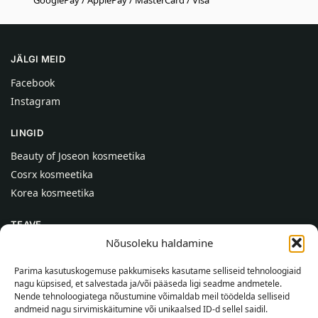
JÄLGI MEID
Facebook
Instagram
LINGID
Beauty of Joseon kosmeetika
Cosrx kosmeetika
Korea kosmeetika
TEAVE
Nõusoleku haldamine
Meist
Kontaktid
Parima kasutuskogemuse pakkumiseks kasutame selliseid tehnoloogiaid
nagu küpsised, et salvestada ja/või pääseda ligi seadme andmetele.
Abi
Nende tehnoloogiatega nõustumine võimaldab meil töödelda selliseid
andmeid nagu sirvimiskäitumine või unikaalsed ID-d sellel saidil.
TEAVE OSTJALE