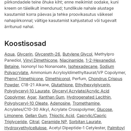
piirkondadele teine õhuke kiht; enne meikimist oodake, kuni
kreem on täielikult imendunud; tundlikule nahale alustage
kasutamist korra päevas ja tehke proovikasutus väikesel
nahapiirkonnal; vältige kasutamist kahjustatud või tugevalt
ärritunud nahal.
Koostisosad
Aqua
,
Glycerin
,
Glycereth-26
,
Butylene Glycol
, Methylpro
Panediol,
Vinyl Dimethicone
,
Niacinamide
,
1-2-Hexanediol
,
Betaine
, Isononyl Iso Nonanoate,
Isohexadecane
,
Sodium
Polyacrylate
, Ammonium Acryloyldimethyltaurat/VP Copolymer,
Phenyl Trimethicone
,
Dimethiconol
, Perfum,
Chondrus Crispus
Powder
, C18-21 Alkane,
Glutathione
,
Ethylhexylglycerin
,
Polyglyceryl-10 Laurate
,
Glyceryl Acrylate/Acrylic Acid
Copolymer
,
Agar
,
Xanthan Gum
,
Hydrogenated Lecithin
,
Polyglyceryl-10 Oleate
,
Adenosine
,
Tromethamine
,
Acrylates/C10-30 Alkyl, Acrylate Crosspolymer,
Glucose
,
Limonene
,
Gellan Gum
,
Thioctic Acid
,
Caprylic/Capric
Triglyceride
,
Citral
,
Ceramide NP
,
Sorbitan Laurate
,
Hydroxyethylcellulose
, Acetyl Dipeptide-1 Cetylester,
Palmitoyl