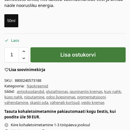
näole noorusliku energia.
50ml
Laos
Lisa ostukorvi
Lisa soovinimekirja
SKU:
8800240573188
Kategooria:
Näokreemid
Sildid:
antioksüdandid
,
glutathionas
,
jauninantis kremas
,
kuiv nahk
,
küps nahk
,
niisutamine
,
odos šviesinimas
,
pigmentatsiooni
vähendamine
,
skaisti oda
,
väheneb kortsud
,
veido kremas
Tasuta kohaletoimetamine pakiautomaati kogu Eestis, kui
poodite üle 59 EUR.
Kiire kohaletoimetamine 1-3 tööpäeva jooksul