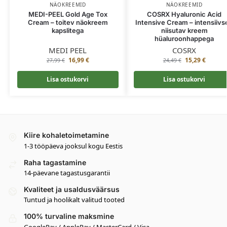
NÄOKREEMID
NÄOKREEMID
MEDI-PEEL Gold Age Tox
COSRX Hyaluronic Acid
Cream – toitev näokreem
Intensive Cream – intensiivse
kapslitega
niisutav kreem
hüaluroonhappega
MEDI PEEL
COSRX
16,99
€
15,29
€
27,99
€
24,49
€
Lisa ostukorvi
Lisa ostukorvi
Kiire kohaletoimetamine
1-3 tööpäeva jooksul kogu Eestis
Raha tagastamine
14-päevane tagastusgarantii
Kvaliteet ja usaldusväärsus
Tuntud ja hoolikalt valitud tooted
100% turvaline maksmine
GooglePay / ApplePay / MasterCard / Visa