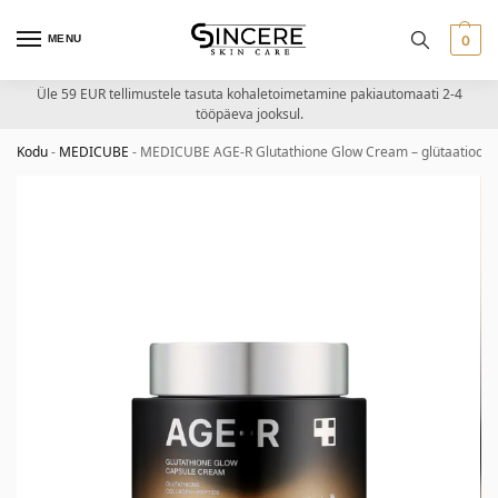
MENU
0
Üle 59 EUR tellimustele tasuta kohaletoimetamine pakiautomaati 2-4
tööpäeva jooksul.
Kodu
-
MEDICUBE
-
MEDICUBE AGE-R Glutathione Glow Cream – glütaatioon