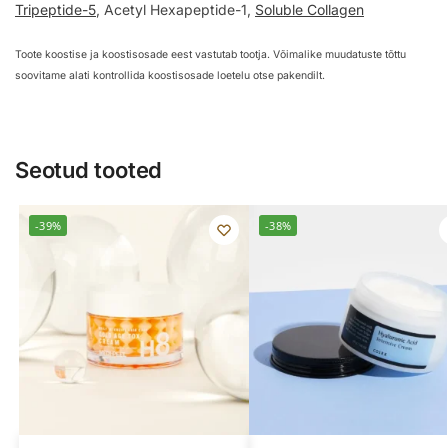
Tripeptide-5
, Acetyl Hexapeptide-1,
Soluble Collagen
Toote koostise ja koostisosade eest vastutab tootja. Võimalike muudatuste tõttu
soovitame alati kontrollida koostisosade loetelu otse pakendilt.
Seotud tooted
-39%
-38%