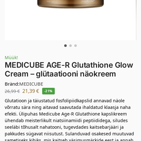
Müük!
MEDICUBE AGE-R Glutathione Glow
Cream – glütaatiooni näokreem
Bränd:
MEDICUBE
21,39
€
26,99
€
-21%
Glutatioon ja täiustatud fosfolipiidkapslid annavad näole
võrratu sära ning aitavad saavutada ihaldatud klaasja naha
efekti. Ülipuhas Medicube Age-R Glutathione kapslikreem
ühendab meisterlikult niatsiinamiidi peptiididega, siludes
seeläbi tõhusalt nahatooni, tugevdades kaitsebarjääri ja
pakkudes sügavat niisutust. Sulanduvad osakesed muutuvad
sametiseks kihiks, mis kaitseb väsimusmärkide eest ja annab