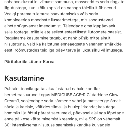
nahahooldusrutiini viimase sammuna, masseerides seda ringjate
liigutustega, kuni kõik kapslid on nahaga täielikult ühinenud.
Veelgi parema tulemuse saavutamiseks võib seda
kombineerida moodsate iluseadmetega, mis soodustavad
ainete sügavamat imendumist. Täiendage oma igapäevaelu
selle tootega, mille leiate
sellest esteetilisest ilutoodete oaasist
.
Regulaarne kasutamine tagab, et nahk püsib mitte ainult
niisutatuna, vaid ka kaitstuna enneaegsete vananemismärkide
eest, rõõmustades teid iga päev terve ja luksusliku välimusega.
Päritoluriik: Lõuna-Korea
Kasutamine
Puhtale, toonikuga tasakaalustatud nahale kandke
herneterasuurune kogus MEDICUBE AGE-R Glutathione Glow
Cream’i, soojendage seda sõrmede vahel ja masseerige õrnalt
näole ja kaelale, vältides silma- ja huulepiirkonda; kasutage
hommikul ja õhtul pärast seerumeid, päevasel ajal aga lõpetage
enne päikese kätte minemist kreemiga, mille SPF on vähemalt
30; intensiivsema niisutuse saamiseks kandke kuivadele