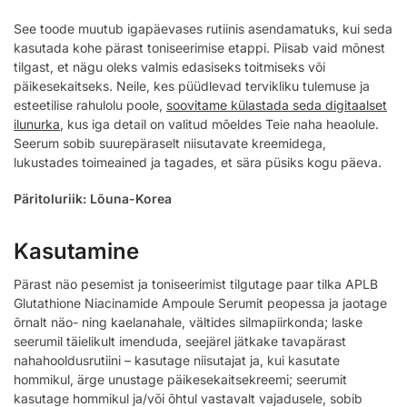
See toode muutub igapäevases rutiinis asendamatuks, kui seda
kasutada kohe pärast toniseerimise etappi. Piisab vaid mõnest
tilgast, et nägu oleks valmis edasiseks toitmiseks või
päikesekaitseks. Neile, kes püüdlevad tervikliku tulemuse ja
esteetilise rahulolu poole,
soovitame külastada seda digitaalset
ilunurka
, kus iga detail on valitud mõeldes Teie naha heaolule.
Seerum sobib suurepäraselt niisutavate kreemidega,
lukustades toimeained ja tagades, et sära püsiks kogu päeva.
Päritoluriik: Lõuna-Korea
Kasutamine
Pärast näo pesemist ja toniseerimist tilgutage paar tilka APLB
Glutathione Niacinamide Ampoule Serumit peopessa ja jaotage
õrnalt näo- ning kaelanahale, vältides silmapiirkonda; laske
seerumil täielikult imenduda, seejärel jätkake tavapärast
nahahooldusrutiini – kasutage niisutajat ja, kui kasutate
hommikul, ärge unustage päikesekaitsekreemi; seerumit
kasutage hommikul ja/või õhtul vastavalt vajadusele, sobib