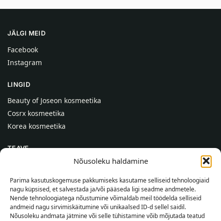
JÄLGI MEID
Facebook
Instagram
LINGID
Beauty of Joseon kosmeetika
Cosrx kosmeetika
Korea kosmeetika
TEAVE
Nõusoleku haldamine
Meist
Kontaktid
Parima kasutuskogemuse pakkumiseks kasutame selliseid tehnoloogiaid
nagu küpsised, et salvestada ja/või pääseda ligi seadme andmetele.
Abi
Nende tehnoloogiatega nõustumine võimaldab meil töödelda selliseid
andmeid nagu sirvimiskäitumine või unikaalsed ID-d sellel saidil.
TEAVE OSTJALE
Nõusoleku andmata jätmine või selle tühistamine võib mõjutada teatud