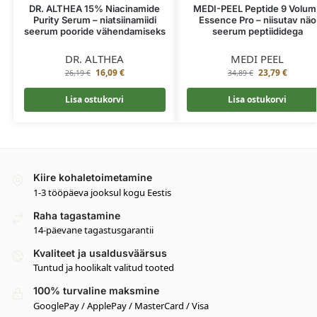
DR. ALTHEA 15% Niacinamide
MEDI-PEEL Peptide 9 Volum
Purity Serum – niatsiinamiidi
Essence Pro – niisutav näo
seerum pooride vähendamiseks
seerum peptiididega
DR. ALTHEA
MEDI PEEL
16,09
€
23,79
€
26,19
€
34,89
€
Lisa ostukorvi
Lisa ostukorvi
Kiire kohaletoimetamine
1-3 tööpäeva jooksul kogu Eestis
Raha tagastamine
14-päevane tagastusgarantii
Kvaliteet ja usaldusväärsus
Tuntud ja hoolikalt valitud tooted
100% turvaline maksmine
GooglePay / ApplePay / MasterCard / Visa