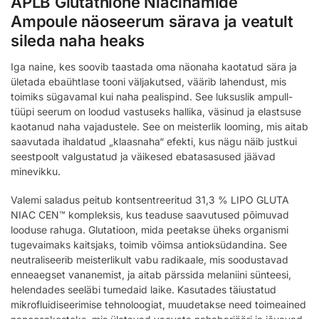
APLB Glutathione Niacinamide
Ampoule näoseerum särava ja veatult
sileda naha heaks
Iga naine, kes soovib taastada oma näonaha kaotatud sära ja
ületada ebaühtlase tooni väljakutsed, väärib lahendust, mis
toimiks sügavamal kui naha pealispind. See luksuslik ampull-
tüüpi seerum on loodud vastuseks hallika, väsinud ja elastsuse
kaotanud naha vajadustele. See on meisterlik looming, mis aitab
saavutada ihaldatud „klaasnaha“ efekti, kus nägu näib justkui
seestpoolt valgustatud ja väikesed ebatasasused jäävad
minevikku.
Valemi saladus peitub kontsentreeritud 31,3 % LIPO GLUTA
NIAC CEN™ kompleksis, kus teaduse saavutused põimuvad
looduse rahuga. Glutatioon, mida peetakse üheks organismi
tugevaimaks kaitsjaks, toimib võimsa antioksüdandina. See
neutraliseerib meisterlikult vabu radikaale, mis soodustavad
enneaegset vananemist, ja aitab pärssida melaniini sünteesi,
helendades seeläbi tumedaid laike. Kasutades täiustatud
mikrofluidiseerimise tehnoloogiat, muudetakse need toimeained