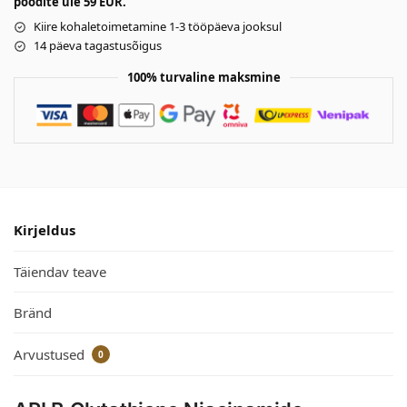
poodite üle 59 EUR.
Kiire kohaletoimetamine 1-3 tööpäeva jooksul
14 päeva tagastusõigus
100% turvaline maksmine
Kirjeldus
Täiendav teave
Bränd
Arvustused
0