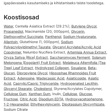
igapäevaseks kasutamiseks ja kihistamiseks teiste toodetega.
Koostisosad
Water
, Centella Asiatica Extract (29.2%),
Butylene Glycol
,
Propanediol
, Niacinamide (20, 000ppm),
Glycerin
,
Diethoxyethyl Succinate
,
Panthenol
,
Sodium Hyaluronate
,
Allantoin
, Glutathione (1, 000ppm),
Sodium
Polyacryloyldimethyl Taurate
,
Glyceryl Acrylate/Acrylic Acid
Copolymer
, Nelumbo Nucifera Extract,
Artemisia Annua Extract
,
Oryza Sativa (Rice) Extract
,
Saccharomyces Ferment
,
Solanum
Melongena (Eggplant) Fruit Extract
,
Melaleuca Alternifolia (Tea
Tree) Leaf Extract
,
Hydrolyzed Collagen
,
Squalane
,
Beta-
Glucan
,
Dipropylene Glycol
,
Hippophae Rhamnoides Fruit
Extract
,
Adenosine
,
Madecassic Acid
,
Asiaticoside
,
Asiatic
Acid
,
Caprylic/Capric Triglyceride
,
Hydrogenated Lecithin
,
Glyceryl Stearate
,
Cholesterol
, Styrene/Acrylates Copolymer,
Cellulose Gum
,
Xanthan Gum
, Inulin,
Cellulose
,
Glucose
,
Fructose
,
Citric Acid
,
Disodium EDTA
,
Hydroxyacetophenone
,
1-2-Hexanediol
,
Ethylhexylglycerin
,
Dipotassium Glycyrrhizate
,
Sodium Citrate