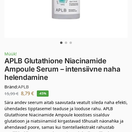
Müük!
APLB Glutathione Niacinamide
Ampoule Serum – intensiivne naha
helendamine
Bränd:
APLB
8,79
€
15,99
€
-45%
Sära andev seerum aitab saavutada veatult sileda naha efekti,
ühendades tipptasemel teaduse ja looduse rahu. APLB
Glutathione Niacinamide Ampoule koostises sisalduv
glutatioon ja niatsiinamiid kirgastavad tõhusalt näonahka ja
ahendavad poore, samas kui tsentellaekstrakt rahustab