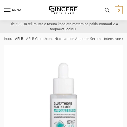
MENU
0
Üle 59 EUR tellimustele tasuta kohaletoimetamine pakiautomaati 2-4
tööpäeva jooksul.
Kodu
-
APLB
-
APLB Glutathione Niacinamide Ampoule Serum – intensiivne n