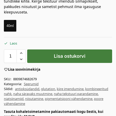
tundlikke kihte. Kerge tekstuur imendub silmapilkselt,
pakkudes niisutust ja sametist pehmust ilma igasuguse
kleepuvuseta.
40ml
Laos
Lisa ostukorvi
Lisa soovinimekirja
SKU:
8809874682679
Kategooria:
Seerumid
Sildid:
antioksüdandid
,
glutation
,
kiire imendumine
,
kombineeritud
nahk
,
naha säravaks muutmine
,
naha tekstuuri parandamine
,
niatsiinamiid
,
niisutamine
,
pigmentatsiooni vähendamine
,
poore
vähendamine
Tasuta kohaletoimetamine pakiautomaati kogu Eestis, kui