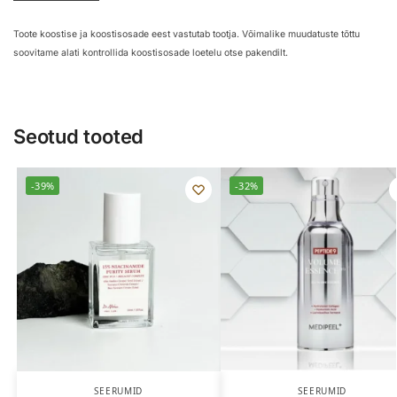
Toote koostise ja koostisosade eest vastutab tootja. Võimalike muudatuste tõttu
soovitame alati kontrollida koostisosade loetelu otse pakendilt.
Seotud tooted
-39%
-32%
SEERUMID
SEERUMID