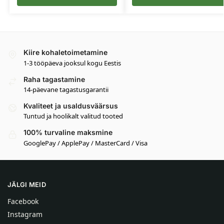
Kiire kohaletoimetamine
1-3 tööpäeva jooksul kogu Eestis
Raha tagastamine
14-päevane tagastusgarantii
Kvaliteet ja usaldusväärsus
Tuntud ja hoolikalt valitud tooted
100% turvaline maksmine
GooglePay / ApplePay / MasterCard / Visa
JÄLGI MEID
Facebook
Instagram