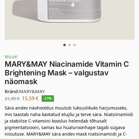
Müük!
MARY&MAY Niacinamide Vitamin C
Brightening Mask – valgustav
näomask
Bränd:
MARY&MAY
15,59
€
21,39
€
-27%
Sära andev näohooldus muutub luksuslikuks harjumuseks,
mis taastab naha kaotatud elujõu ja terve sära. Niatsiinamiidi
ja stabiilse C-vitamiini kooslus helendab tõhusalt
pigmentatsiooni, samas kui hüaluroonhape tagab sügava
niisutuse. MARY&MAY sära andev mask niatsiinamiidi ja C-