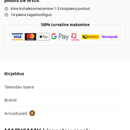
poodite üle 59 EUR.
Kiire kohaletoimetamine 1-3 tööpäeva jooksul
14 päeva tagastusõigus
100% turvaline maksmine
Kirjeldus
Täiendav teave
Bränd
Arvustused
0