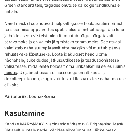
Green standarditele, tagades ohutuse ka kõige tundlikumale
nahale.
Need maskid sulanduvad hõlpsalt igasse hooldusrutiini pärast
toniseerimisetappi. Võttes spetsiaalsete pintsettidega ühe lehe
ja hoides seda viisteist minutit, muutub nägu märgatavalt
säravamaks ja on valmis järgmisteks sammudeks. See rituaal
valmistab naha suurepäraselt ette meigiks või muutub päeva
rahustavaks lõpetuseks. Loote igakülgset heaolu oma
näonahale, sukeldudes jätkusuutlikesse ja teaduspõhistesse
valikutesse, mida leiate hõlpsalt
oma unikaalset ilu selles ruumis
hoides
. Ülejäänud essents masseerige õrnalt kaela- ja
dekolteepiirkonda, et iga väärtuslik tilk saaks teie naha nooruse
allikaks.
Päritoluriik: Lõuna-Korea
Kasutamine
Kandke MARY&MAY Niacinamide Vitamin C Brightening Mask
ühtlaselt puhtale näole, vältides silmaümbrust. Jätke mask