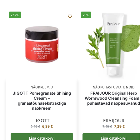
-27%
-1%
NÄOKREEMID
NÄOPUHASTUSVAHENDID
JIGOTT Pomegranate Shining
FRAIJOUR Original Herb
Cream –
Wormwood Cleansing Foam
granaatõunasekstraktiga
puhastavad näopesuvahu
näokreem
JIGOTT
FRAIJOUR
6,89
€
7,39
€
9,49
€
7,49
€
Lisa ostukorvi
Lisa ostukorvi