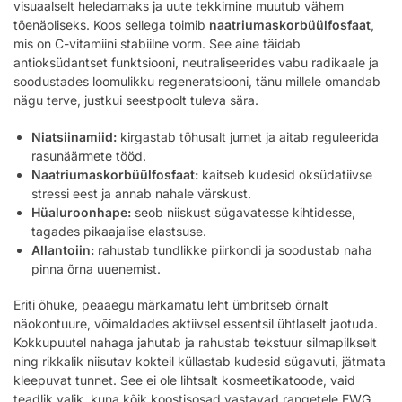
visuaalselt heledamaks ja uute tekkimine muutub vähem
tõenäoliseks. Koos sellega toimib
naatriumaskorbüülfosfaat
,
mis on C-vitamiini stabiilne vorm. See aine täidab
antioksüdantset funktsiooni, neutraliseerides vabu radikaale ja
soodustades loomulikku regeneratsiooni, tänu millele omandab
nägu terve, justkui seestpoolt tuleva sära.
Niatsiinamiid:
kirgastab tõhusalt jumet ja aitab reguleerida
rasunäärmete tööd.
Naatriumaskorbüülfosfaat:
kaitseb kudesid oksüdatiivse
stressi eest ja annab nahale värskust.
Hüaluroonhape:
seob niiskust sügavatesse kihtidesse,
tagades pikaajalise elastsuse.
Allantoiin:
rahustab tundlikke piirkondi ja soodustab naha
pinna õrna uuenemist.
Eriti õhuke, peaaegu märkamatu leht ümbritseb õrnalt
näokontuure, võimaldades aktiivsel essentsil ühtlaselt jaotuda.
Kokkupuutel nahaga jahutab ja rahustab tekstuur silmapilkselt
ning rikkalik niisutav kokteil küllastab kudesid sügavuti, jätmata
kleepuvat tunnet. See ei ole lihtsalt kosmeetikatoode, vaid
teadlik valik, kuna kõik koostisosad vastavad rangetele EWG