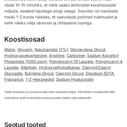
näole 10-15 minutiks, et nahk saaks aktiivsetel koostisosadel
mõjuda, seejärel loputage sooja veega. Soovitav on kasutada
maski 1-2 korda nädalas, et saavutada parimad tulemused ja
nahk näeks välja säravam ja ühtlasema tooniga.
Koostisosad
Water
,
Glycerin
,
Niacinamide (2%)
,
Dipropylene Glycol
,
Hydroxyacetophenone
,
Arginine
,
Carbomer
,
Sodium Ascorbyl
Phosphate (1000 ppm)
,
Polyglyceryl-10 Laurate
,
Polyglyceryl-4
Laurate
,
Allantoin
,
Hydroxyethylcellulose
,
Caprylyl/Capryl
Glucoside
,
Butylene Glycol
,
Caprylyl Glycol
,
Disodium EDTA
,
Fragrance
,
1-2-Hexanediol
,
Sodium Hyaluronate
Toote koostise ja koostisosade eest vastutab tootja. Võimalike muudatuste tõttu
soovitame alati kontrollida koostisosade loetelu otse pakendilt.
Seotud tooted