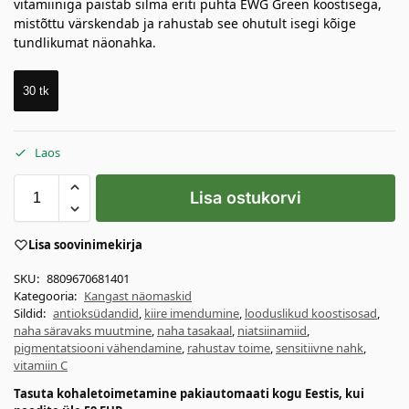
vitamiiniga paistab silma eriti puhta EWG Green koostisega,
mistõttu värskendab ja rahustab see ohutult isegi kõige
tundlikumat näonahka.
30 tk
Laos
Lisa ostukorvi
Lisa soovinimekirja
SKU:
8809670681401
Kategooria:
Kangast näomaskid
Sildid:
antioksüdandid
,
kiire imendumine
,
looduslikud koostisosad
,
naha säravaks muutmine
,
naha tasakaal
,
niatsiinamiid
,
pigmentatsiooni vähendamine
,
rahustav toime
,
sensitiivne nahk
,
vitamiin C
Tasuta kohaletoimetamine pakiautomaati kogu Eestis, kui