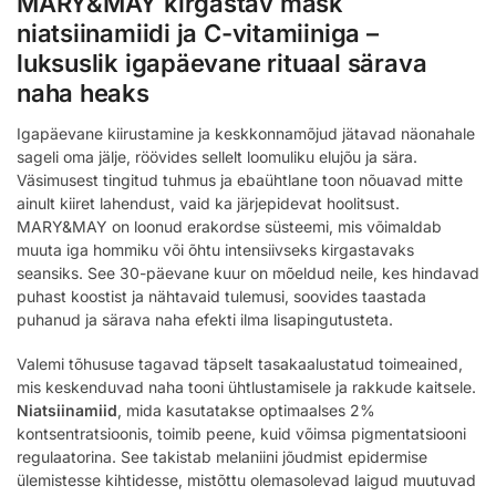
MARY&MAY kirgastav mask
niatsiinamiidi ja C-vitamiiniga –
luksuslik igapäevane rituaal särava
naha heaks
Igapäevane kiirustamine ja keskkonnamõjud jätavad näonahale
sageli oma jälje, röövides sellelt loomuliku elujõu ja sära.
Väsimusest tingitud tuhmus ja ebaühtlane toon nõuavad mitte
ainult kiiret lahendust, vaid ka järjepidevat hoolitsust.
MARY&MAY on loonud erakordse süsteemi, mis võimaldab
muuta iga hommiku või õhtu intensiivseks kirgastavaks
seansiks. See 30-päevane kuur on mõeldud neile, kes hindavad
puhast koostist ja nähtavaid tulemusi, soovides taastada
puhanud ja särava naha efekti ilma lisapingutusteta.
Valemi tõhususe tagavad täpselt tasakaalustatud toimeained,
mis keskenduvad naha tooni ühtlustamisele ja rakkude kaitsele.
Niatsiinamiid
, mida kasutatakse optimaalses 2%
kontsentratsioonis, toimib peene, kuid võimsa pigmentatsiooni
regulaatorina. See takistab melaniini jõudmist epidermise
ülemistesse kihtidesse, mistõttu olemasolevad laigud muutuvad