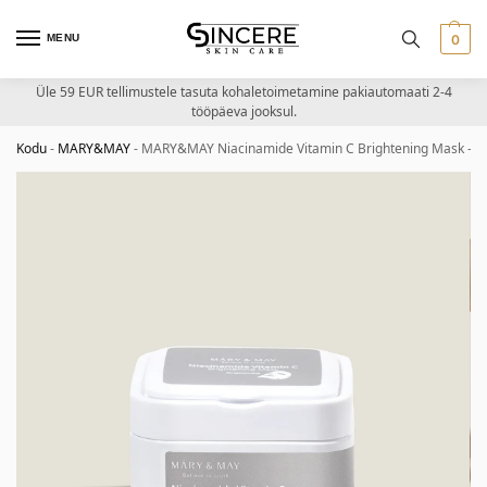
MENU
0
Üle 59 EUR tellimustele tasuta kohaletoimetamine pakiautomaati 2-4
tööpäeva jooksul.
Kodu
-
MARY&MAY
-
MARY&MAY Niacinamide Vitamin C Brightening Mask – v