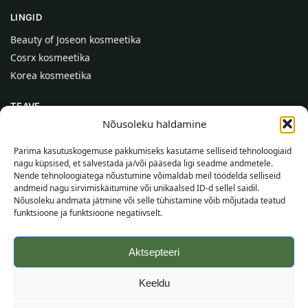
LINGID
Beauty of Joseon kosmeetika
Cosrx kosmeetika
Korea kosmeetika
TEAVE
Nõusoleku haldamine
Meist
Kontaktid
Parima kasutuskogemuse pakkumiseks kasutame selliseid tehnoloogiaid
nagu küpsised, et salvestada ja/või pääseda ligi seadme andmetele.
Abi
Nende tehnoloogiatega nõustumine võimaldab meil töödelda selliseid
andmeid nagu sirvimiskäitumine või unikaalsed ID-d sellel saidil.
TEAVE OSTJALE
Nõusoleku andmata jätmine või selle tühistamine võib mõjutada teatud
funktsioone ja funktsioone negatiivselt.
Tarnetingimused
Tingimused
Aktsepteeri
Privaatsuspoliitika
Veebikaart
Keeldu
©
2026
SincereSkin.ee
Kõik õigused kaitstud.