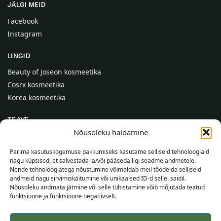
JÄLGI MEID
Facebook
Instagram
LINGID
Beauty of Joseon kosmeetika
Cosrx kosmeetika
Korea kosmeetika
TEAVE
Nõusoleku haldamine
Meist
Kontaktid
Parima kasutuskogemuse pakkumiseks kasutame selliseid tehnoloogiaid
nagu küpsised, et salvestada ja/või pääseda ligi seadme andmetele.
Abi
Nende tehnoloogiatega nõustumine võimaldab meil töödelda selliseid
andmeid nagu sirvimiskäitumine või unikaalsed ID-d sellel saidil.
TEAVE OSTJALE
Nõusoleku andmata jätmine või selle tühistamine võib mõjutada teatud
funktsioone ja funktsioone negatiivselt.
Tarnetingimused
Tingimused