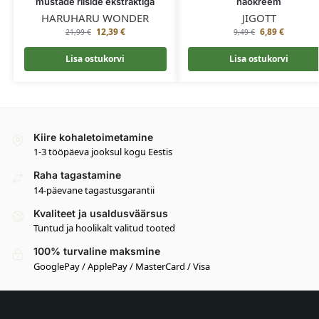
mustade riiside ekstraktiga
näokreem
HARUHARU WONDER
JIGOTT
12,39
€
6,89
€
21,99
€
9,49
€
Lisa ostukorvi
Lisa ostukorvi
Kiire kohaletoimetamine
1-3 tööpäeva jooksul kogu Eestis
Raha tagastamine
14-päevane tagastusgarantii
Kvaliteet ja usaldusväärsus
Tuntud ja hoolikalt valitud tooted
100% turvaline maksmine
GooglePay / ApplePay / MasterCard / Visa