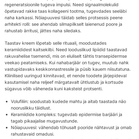
regeneratsioonile tugeva impulsi. Need signaalmolekulid
õpetavad rakke taas kollageeni tootma, tugevdades seeläbi
naha karkassi. Nõiapuuvesi täidab selles protsessis peene
arhitekti rolli: see ahendab silmapilkselt laienenud poore ja
rahustab ärritusi, jättes naha siledaks.
Taastav kreem lõpetab selle rituaali, moodustades
keramiididest kaitsekilbi. Need looduslikud lipiidid taastavad
rakuvahelise tsemendi, mis on eluliselt tähtis transepidermse
veekao peatamiseks. Kui nahabarjäär on tugev, muutub nahk
vastupidavaks keskkonnastressile ja püsib kauem niisutatuna.
Kliinilised uuringud kinnitavad, et nende toodete järjepideval
kasutamisel naha reljeef märgatavalt ühtlustub ja kortsude
sügavus võib väheneda kuni kaksteist protsenti.
Volufiliin: soodustab kudede mahtu ja aitab taastada näo
nooruslikku täidlust.
Keramiidide kompleks: tugevdab epidermise barjääri ja
tagab pikaajalise mugavustunde.
Nõiapuuvesi: vähendab tõhusalt pooride nähtavust ja omab
rahustavaid omadusi.