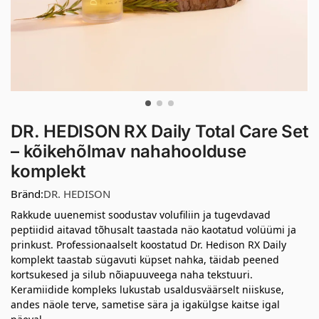
DR. HEDISON RX Daily Total Care Set
– kõikehõlmav nahahoolduse
komplekt
Bränd:
DR. HEDISON
Rakkude uuenemist soodustav volufiliin ja tugevdavad
peptiidid aitavad tõhusalt taastada näo kaotatud volüümi ja
prinkust. Professionaalselt koostatud Dr. Hedison RX Daily
komplekt taastab sügavuti küpset nahka, täidab peened
kortsukesed ja silub nõiapuuveega naha tekstuuri.
Keramiidide kompleks lukustab usaldusväärselt niiskuse,
andes näole terve, sametise sära ja igakülgse kaitse igal