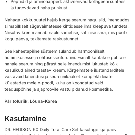
Peptiidid ja aminohapped: aktiveerivad kollageeni sünteesi
ja tugevdavad naha prinkust.
Nahaga kokkupuutel hajub kerge seerum nagu siid, imendudes
silmapilkselt sügavaimatesse kihtidesse ilma kleepuva tundeta.
Niisutav kreem annab näole sametise, satiinise sära, mis püsib
kogu päeva, tekitamata raskustunnet.
See kaheetapiline süsteem sulandub harmooniliselt
hommikusesse ja õhtusesse ilurutiini. Esmalt kantakse puhtale
nahale seerum ning pärast selle imendumist lukustab kõik
kasulikud ained taastav kreem. Kõrgeimatele ilustandarditele
vastavaid lahendusi ja seda unikaalset komplekti leiate
külastades
meie e-poodi
, kuhu on koondatud vaid
teaduspõhine ja ajaproovile vastu pidanud kosmeetika.
Päritoluriik: Lõuna-Korea
Kasutamine
DR. HEDISON RX Daily Total Care Set kasutage iga päev