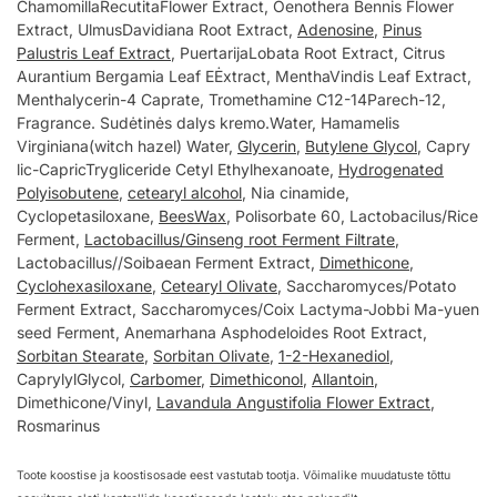
ChamomillaRecutitaFlower Extract, Oenothera Bennis Flower
Extract, UlmusDavidiana Root Extract,
Adenosine
,
Pinus
Palustris Leaf Extract
, PuertarijaLobata Root Extract, Citrus
Aurantium Bergamia Leaf EĖxtract, MenthaVindis Leaf Extract,
Menthalycerin-4 Caprate, Tromethamine C12-14Parech-12,
Fragrance. Sudėtinės dalys kremo.Water, Hamamelis
Virginiana(witch hazel) Water,
Glycerin
,
Butylene Glycol
, Capry
lic-CapricTrygliceride Cetyl Ethylhexanoate,
Hydrogenated
Polyisobutene
,
cetearyl alcohol
, Nia cinamide,
Cyclopetasiloxane,
BeesWax
, Polisorbate 60, Lactobacilus/Rice
Ferment,
Lactobacillus/Ginseng root Ferment Filtrate
,
Lactobacillus//Soibaean Ferment Extract,
Dimethicone
,
Cyclohexasiloxane
,
Cetearyl Olivate
, Saccharomyces/Potato
Ferment Extract, Saccharomyces/Coix Lactyma-Jobbi Ma-yuen
seed Ferment, Anemarhana Asphodeloides Root Extract,
Sorbitan Stearate
,
Sorbitan Olivate
,
1-2-Hexanediol
,
CaprylylGlycol,
Carbomer
,
Dimethiconol
,
Allantoin
,
Dimethicone/Vinyl,
Lavandula Angustifolia Flower Extract
,
Rosmarinus
Toote koostise ja koostisosade eest vastutab tootja. Võimalike muudatuste tõttu