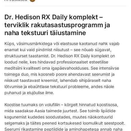
Dr. Hedison RX Daily komplekt –
terviklik rakutasastusprogramm ja
naha tekstuuri täiustamine
Küps, väsimusmärkidega või elastsuse kaotanud nahk vajab
enamat kui vaid pindmist niisutust – see nõuab sügavat,
struktuurset taastamist. Dr. Hedison RX Daily komplekt on
loodud neile, kes hindavad professionaalset esteetilise
meditsiini kvaliteeti oma igapäevahoolduses. See intensiivse
toimega duo, mis koosneb poore ahendavast seerumist ja
niiskust taastavast kreemist, lahendab sihipäraselt naha
lõtvumise ja ebaühtlase tekstuuri probleeme, andes näole
puhanud ja elujõulise ilme.
Koostise tuumaks on volufiliin – kõrgelt hinnatud koostisosa,
mida saadakse Aasia taimede juurtest. See toimib lipiidide
kogunemist kudedes soodustades, muutes näokontuurid
selgemaks ja täites peened kortsukesed loomulikult seestpoolt.
Seerumi rikastamine peptiidide ja aminohapetega annab naha