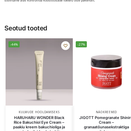
soovitame alati kontrollida koostisosade loetelu otse pakendilt.
Seotud tooted
-44%
-27%
KULMUDE HOOLDAMISEKS
NÄOKREEMID
HARUHARU WONDER Black
JIGOTT Pomegranate Shini
Rice Bakuchiol Eye Cream –
Cream –
paakiu kreem bakuchioliga ja
granaatõunasekstraktiga