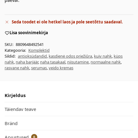
päeval.
Seda toodet ei ole hetkel laos ja pole seetõttu saadaval.
Lisa soovinimekirja
SKU:
8809648492541
Kategooria:
Komplektid
Sildid:
antioksüdandid
,
kasdienė odos priežiūra
,
kuiv nahk
,
küps
nahk
,
naha barjäär
,
naha tasakaal
,
niisutamine
,
normaalne nahk
,
rasvane nahk
,
serumas
,
veido kremas
Kirjeldus
Täiendav teave
Bränd
Arvustused
0