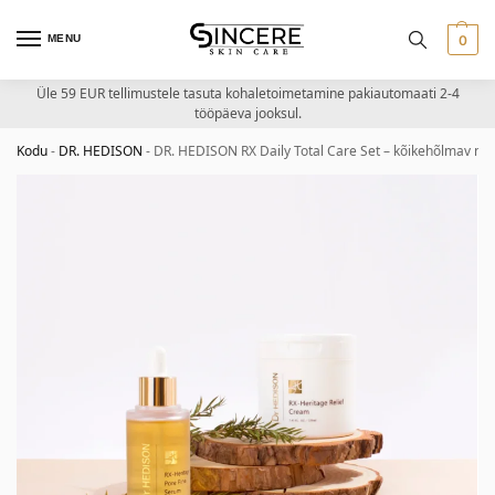
MENU
0
Üle 59 EUR tellimustele tasuta kohaletoimetamine pakiautomaati 2-4
tööpäeva jooksul.
Kodu
-
DR. HEDISON
-
DR. HEDISON RX Daily Total Care Set – kõikehõlmav n