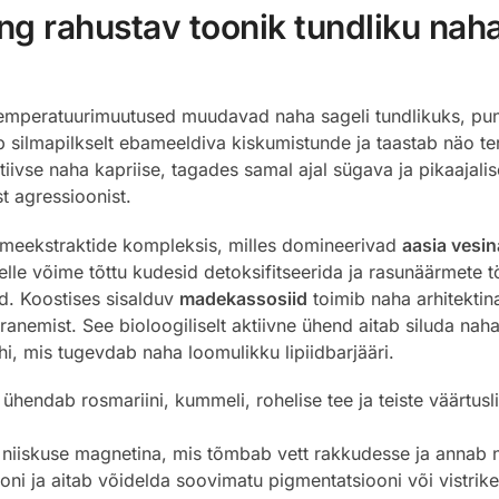
ng rahustav toonik tundliku naha
emperatuurimuutused muudavad naha sageli tundlikuks, pun
ab silmapilkselt ebameeldiva kiskumistunde ja taastab näo t
tiivse naha kapriise, tagades samal ajal sügava ja pikaajali
st agressioonist.
taimeekstraktide kompleksis, milles domineerivad
aasia vesi
lle võime tõttu kudesid detoksifitseerida ja rasunäärmete t
ud. Koostises sisalduv
madekassosiid
toimib naha arhitektin
ranemist. See bioloogiliselt aktiivne ühend aitab siluda naha
i, mis tugevdab naha loomulikku lipiidbarjääri.
ühendab rosmariini, kummeli, rohelise tee ja teiste väärtusli
niiskuse magnetina, mis tõmbab vett rakkudesse ja annab nä
oni ja aitab võidelda soovimatu pigmentatsiooni või vistrik