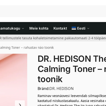
aamatukogu
Meie kohta
Kontakt
Eesti
R tellimustele tasuta kohaletoimetamine pakiautomaati 2-4 tööpäev
alming Toner – rahustav näo toonik
DR. HEDISON The
Calming Toner – 
toonik
Bränd:
DR. HEDISON
Raminav veonäovesi leevendab silmapilksel
kaotatud niiskustasakaalu. Aasia vesinaba 
rikastatud Dr. Hedison The Jin Jung rahust