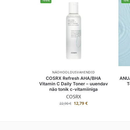
-44%
-6%
NÄOHOOLDUSVAHENDID
COSRX Refresh AHA/BHA
ANUA
Vitamin C Daily Toner – uuendav
T
näo tonik c-vitamiiniga
COSRX
12,79
€
22,90
€