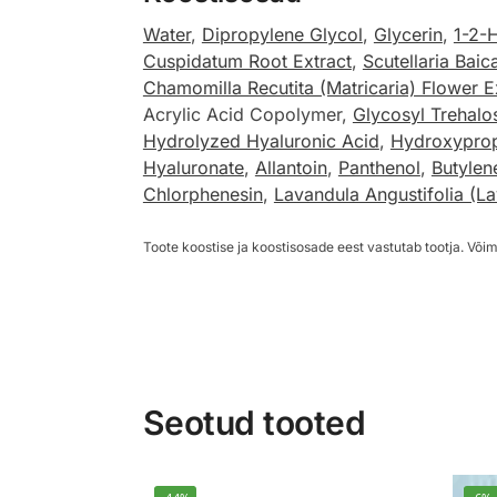
Water
,
Dipropylene Glycol
,
Glycerin
,
1-2-
Cuspidatum Root Extract
,
Scutellaria Baic
Chamomilla Recutita (Matricaria) Flower E
Acrylic Acid Copolymer,
Glycosyl Trehalo
Hydrolyzed Hyaluronic Acid
,
Hydroxyprop
Hyaluronate
,
Allantoin
,
Panthenol
,
Butylen
Chlorphenesin
,
Lavandula Angustifolia (La
Toote koostise ja koostisosade eest vastutab tootja. Võim
Seotud tooted