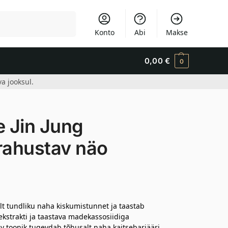
Otsi
Konto
Abi
Makse
0,00
€
0
a jooksul.
 Jin Jung
rahustav näo
t tundliku naha kiskumistunnet ja taastab
ekstrakti ja taastava madekassosiidiga
av toonik tugevdab tõhusalt naha kaitsebarjääri