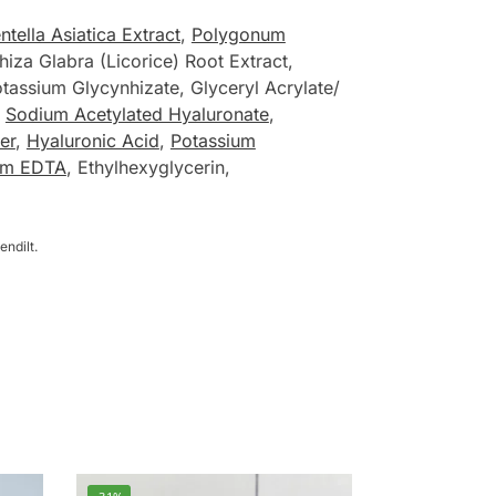
ntella Asiatica Extract
,
Polygonum
iza Glabra (Licorice) Root Extract,
otassium Glycynhizate, Glyceryl Acrylate/
,
Sodium Acetylated Hyaluronate
,
er
,
Hyaluronic Acid
,
Potassium
um EDTA
, Ethylhexyglycerin,
endilt.