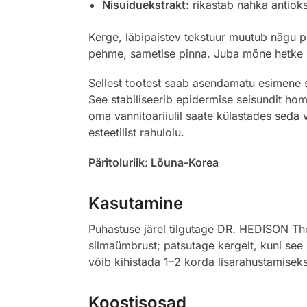
Nisuiduekstrakt:
rikastab nahka antiok
Kerge, läbipaistev tekstuur muutub nägu p
pehme, sametise pinna. Juba mõne hetke p
Sellest tootest saab asendamatu esimene s
See stabiliseerib epidermise seisundit ho
oma vannitoariiulil saate külastades
seda v
esteetilist rahulolu.
Päritoluriik: Lõuna-Korea
Kasutamine
Puhastuse järel tilgutage DR. HEDISON The 
silmaümbrust; patsutage kergelt, kuni see
võib kihistada 1–2 korda lisarahustamiseks
Koostisosad