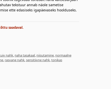
jahutav tekstuur annab näole sametise
mise ette edasiseks igapäevaseks hoolduseks.
tõttu saadaval.
kuiv nahk
,
naha tasakaal
,
niisutamine
,
normaalne
me
,
rasvane nahk
,
sensitiivne nahk
,
tonikas