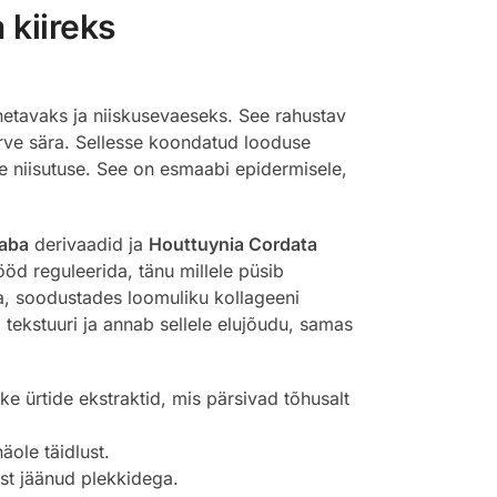
 kiireks
etavaks ja niiskusevaeseks. See rahustav
erve sära. Sellesse koondatud looduse
se niisutuse. See on esmaabi epidermisele,
naba
derivaadid ja
Houttuynia Cordata
ööd reguleerida, tänu millele püsib
a, soodustades loomuliku kollageeni
 tekstuuri ja annab sellele elujõudu, samas
ke ürtide ekstraktid, mis pärsivad tõhusalt
ole täidlust.
est jäänud plekkidega.