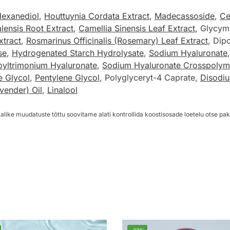
Hexanediol
,
Houttuynia Cordata Extract
,
Madecassoside
,
Ce
alensis Root Extract
,
Camellia Sinensis Leaf Extract
, Glycymh
xtract
,
Rosmarinus Officinalis (Rosemary) Leaf Extract
, Dip
se
,
Hydrogenated Starch Hydrolysate
,
Sodium Hyaluronate
yltrimonium Hyaluronate
,
Sodium Hyaluronate Crosspolym
e Glycol
,
Pentylene Glycol
, Polyglyceryt-4 Caprate,
Disodi
vender) Oil
,
Linalool
alike muudatuste tõttu soovitame alati kontrollida koostisosade loetelu otse pak