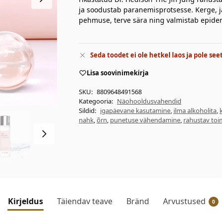
ja soodustab paranemisprotsesse. Kerge, 
pehmuse, terve sära ning valmistab epider
Seda toodet ei ole hetkel laos ja pole see
Lisa soovinimekirja
SKU:
8809648491568
Kategooria:
Näohooldusvahendid
Sildid:
igapäevane kasutamine
,
ilma alkoholita
,
nahk
,
õrn
,
punetuse vähendamine
,
rahustav toi
Kirjeldus
Täiendav teave
Bränd
Arvustused
0