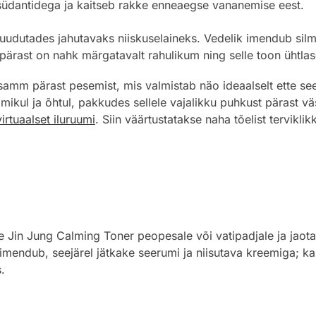
südantidega ja kaitseb rakke enneaegse vananemise eest.
uudutades jahutavaks niiskuselaineks. Vedelik imendub silma
ärast on nahk märgatavalt rahulikum ning selle toon ühtla
amm pärast pesemist, mis valmistab näo ideaalselt ette se
mmikul ja õhtul, pakkudes sellele vajalikku puhkust pärast 
irtuaalset iluruumi
. Siin väärtustatakse naha tõelist terviklik
Jin Jung Calming Toner peopesale või vatipadjale ja jaotage
 imendub, seejärel jätkake seerumi ja niisutava kreemiga; k
.