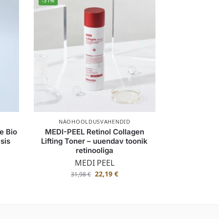
-31%
NÄOHOOLDUSVAHENDID
e Bio
MEDI-PEEL Retinol Collagen
sis
Lifting Toner – uuendav toonik
retinooliga
MEDI PEEL
22,19
€
31,98
€