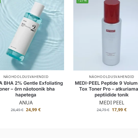
-27%
NÄOHOOLDUSVAHENDID
NÄOHOOLDUSVAHENDID
 BHA 2% Gentle Exfoliating
MEDI-PEEL Peptide 9 Volum
oner – õrn näotoonik bha
Tox Toner Pro – atkuriama
hapetega
peptiidide tonik
ANUA
MEDI PEEL
24,99
€
17,99
€
26,49
€
24,79
€