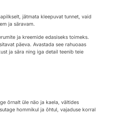
pilkselt, jätmata kleepuvat tunnet, vaid
sem ja säravam.
erumite ja kreemide edasiseks toimeks.
väsitavat päeva. Avastada see rahuoaas
kust ja sära ning iga detail teenib teie
 õrnalt üle näo ja kaela, vältides
asutage hommikul ja õhtul, vajaduse korral