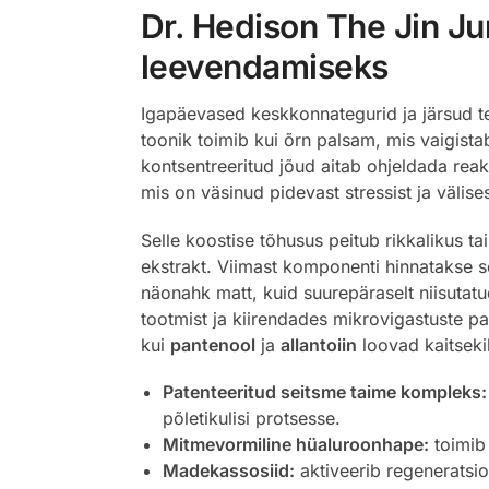
Dr. Hedison The Jin Ju
leevendamiseks
Igapäevased keskkonnategurid ja järsud t
toonik toimib kui õrn palsam, mis vaigist
kontsentreeritud jõud aitab ohjeldada reak
mis on väsinud pidevast stressist ja välise
Selle koostise tõhusus peitub rikkalikus 
ekstrakt. Viimast komponenti hinnatakse se
näonahk matt, kuid suurepäraselt niisutat
tootmist ja kiirendades mikrovigastuste pa
kui
pantenool
ja
allantoiin
loovad kaitsekih
Patenteeritud seitsme taime kompleks:
põletikulisi protsesse.
Mitmevormiline hüaluroonhape:
toimib 
Madekassosiid:
aktiveerib regeneratsio