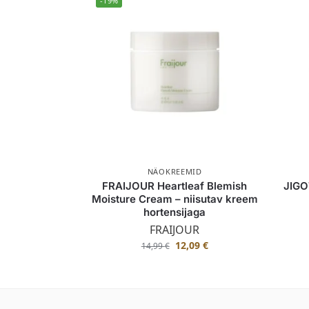
-19%
NÄOKREEMID
FRAIJOUR Heartleaf Blemish
JIGO
Moisture Cream – niisutav kreem
hortensijaga
FRAIJOUR
12,09
€
14,99
€