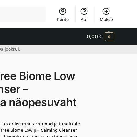
Otsi
Konto
Abi
Makse
0,00
€
0
a jooksul.
ree Biome Low
nser –
ga näopesuvaht
ub erilist rahu ärritunud ja tundlikule
 Tree Biome Low pH Calming Cleanser
ha loomuliku happesuse ja tugevdades