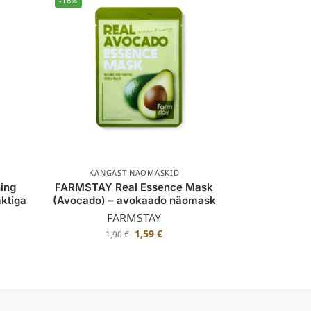
-16%
KANGAST NÄOMASKID
ing
FARMSTAY Real Essence Mask
ktiga
(Avocado) – avokaado näomask
FARMSTAY
1,59
€
1,90
€