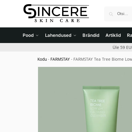
Pood
Lahendused
Brändid
Artiklid
R
Üle 59 EU
Kodu
-
FARMSTAY
-
FARMSTAY Tea Tree Biome Low 