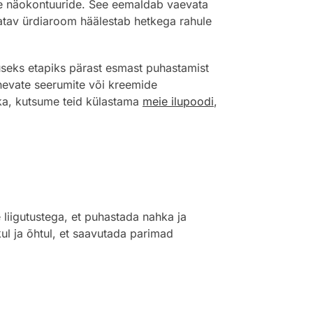
üle näokontuuride. See eemaldab vaevata
atav ürdiaroom häälestab hetkega rahule
seks etapiks pärast esmast puhastamist
rgnevate seerumite või kreemide
tika, kutsume teid külastama
meie ilupoodi
,
liigutustega, et puhastada nahka ja
l ja õhtul, et saavutada parimad