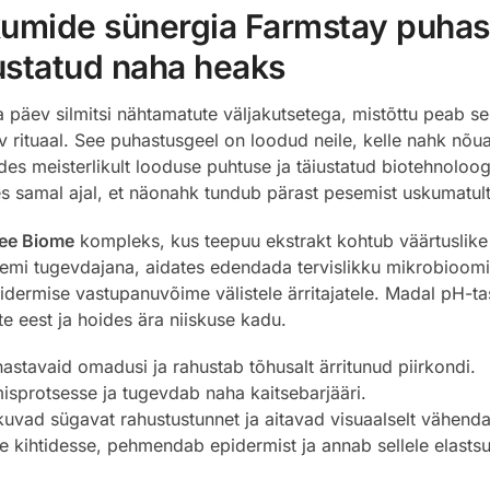
ikumide sünergia Farmstay puhas
ustatud naha heaks
ga päev silmitsi nähtamatute väljakutsetega, mistõttu peab s
ituaal. See puhastusgeel on loodud neile, kelle nahk nõuab er
 meisterlikult looduse puhtuse ja täiustatud biotehnoloogia,
des samal ajal, et näonahk tundub pärast pesemist uskumatu
ree Biome
kompleks, kus teepuu ekstrakt kohtub väärtuslike
emi tugevdajana, aidates edendada tervislikku mikrobioomi
pidermise vastupanuvõime välistele ärritajatele. Madal pH-ta
ste eest ja hoides ära niiskuse kadu.
stavaid omadusi ja rahustab tõhusalt ärritunud piirkondi.
isprotsesse ja tugevdab naha kaitsebarjääri.
uvad sügavat rahustustunnet ja aitavad visuaalselt vähend
 kihtidesse, pehmendab epidermist ja annab sellele elastsu