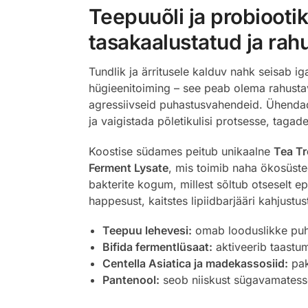
Teepuuõli ja probioot
tasakaalustatud ja rah
Tundlik ja ärritusele kalduv nahk seisab i
hügieenitoiming – see peab olema rahustav r
agressiivseid puhastusvahendeid. Ühendades
ja vaigistada põletikulisi protsesse, taga
Koostise südames peitub unikaalne
Tea T
Ferment Lysate
, mis toimib naha ökosüste
bakterite kogum, millest sõltub otseselt e
happesust, kaitstes lipiidbarjääri kahjustu
Teepuu lehevesi:
omab looduslikke puha
Bifida fermentlüsaat:
aktiveerib taastum
Centella Asiatica ja madekassosiid:
pak
Pantenool:
seob niiskust sügavamatesse