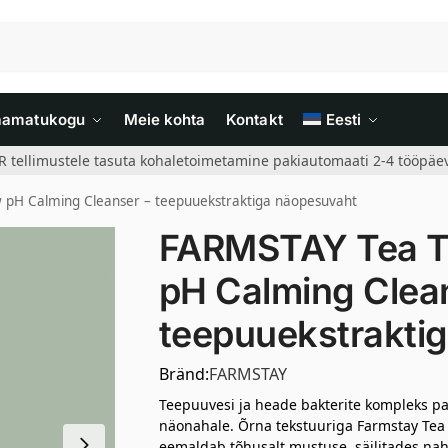
aamatukogu
Meie kohta
Kontakt
Eesti
R tellimustele tasuta kohaletoimetamine pakiautomaati 2-4 tööpäev
pH Calming Cleanser – teepuuekstraktiga näopesuvaht
FARMSTAY Tea T
pH Calming Clea
teepuuekstrakti
Bränd:
FARMSTAY
Teepuuvesi ja heade bakterite kompleks pak
näonahale. Õrna tekstuuriga Farmstay Tea
eemaldab tõhusalt mustuse, säilitades na