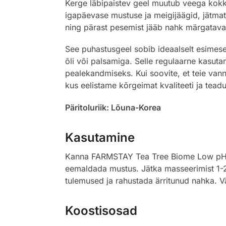
Kerge läbipaistev geel muutub veega kokku
igapäevase mustuse ja meigijäägid, jätma
ning pärast pesemist jääb nahk märgataval
See puhastusgeel sobib ideaalselt esimes
õli või palsamiga. Selle regulaarne kasuta
pealekandmiseks. Kui soovite, et teie vanni
kus eelistame kõrgeimat kvaliteeti ja teadus
Päritoluriik: Lõuna-Korea
Kasutamine
Kanna FARMSTAY Tea Tree Biome Low pH Cal
eemaldada mustus. Jätka masseerimist 1-2 
tulemused ja rahustada ärritunud nahka. Vä
Koostisosad