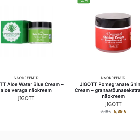
-27%
NÄOKREEMID
NÄOKREEMID
TT Aloe Water Blue Cream –
JIGOTT Pomegranate Shin
aloe veraga näokreem
Cream – granaatõunasekstra
näokreem
JIGOTT
JIGOTT
6,89
€
9,49
€