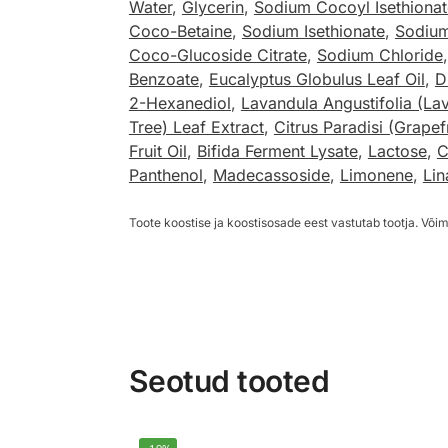
Water
,
Glycerin
,
Sodium Cocoyl Isethionat
Coco-Betaine
,
Sodium Isethionate
,
Sodium
Coco-Glucoside Citrate
,
Sodium Chloride
Benzoate
,
Eucalyptus Globulus Leaf Oil
,
D
2-Hexanediol
,
Lavandula Angustifolia (Lav
Tree) Leaf Extract
,
Citrus Paradisi (Grapefr
Fruit Oil
,
Bifida Ferment Lysate
,
Lactose
,
C
Panthenol
,
Madecassoside
,
Limonene
,
Lin
Toote koostise ja koostisosade eest vastutab tootja. Võim
Seotud tooted