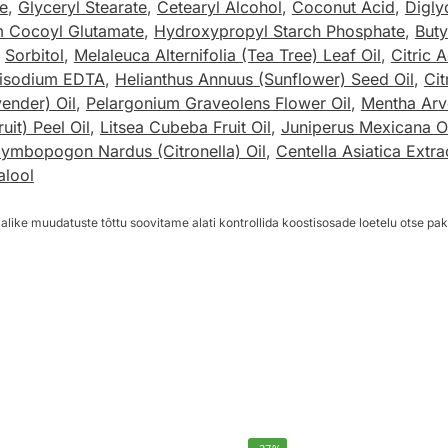
e
,
Glyceryl Stearate
,
Cetearyl Alcohol
,
Coconut Acid
,
Digly
 Cocoyl Glutamate
,
Hydroxypropyl Starch Phosphate
,
Buty
,
Sorbitol
,
Melaleuca Alternifolia (Tea Tree) Leaf Oil
,
Citric 
isodium EDTA
,
Helianthus Annuus (Sunflower) Seed Oil
,
Cit
ender) Oil
,
Pelargonium Graveolens Flower Oil
,
Mentha Arve
uit) Peel Oil
,
Litsea Cubeba Fruit Oil
,
Juniperus Mexicana Oi
ymbopogon Nardus (Citronella) Oil
,
Centella Asiatica Extra
alool
alike muudatuste tõttu soovitame alati kontrollida koostisosade loetelu otse pak