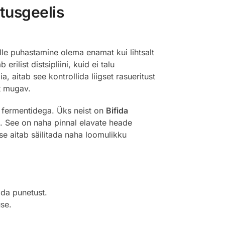
tusgeelis
elle puhastamine olema enamat kui lihtsalt
ilist distsipliini, kuid ei talu
 aitab see kontrollida liigset rasueritust
lt mugav.
 fermentidega. Üks neist on
Bifida
. See on naha pinnal elavate heade
se aitab säilitada naha loomulikku
ada punetust.
se.