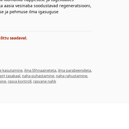
 ja aasia vesinaba soodustavad regeneratsiooni,
use ja pehmuse ilma igasuguse
tõttu saadaval.
e kasutamine
,
ilma lõhnaaineteta
,
ilma parabeenideta
,
pH tasakaal
,
naha puhastamine
,
naha rahustamine
,
ine
,
rasva kontroll
,
rasvane nahk