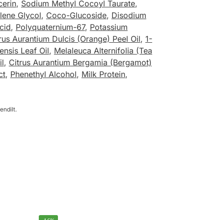
cerin
,
Sodium Methyl Cocoyl Taurate
,
lene Glycol
,
Coco-Glucoside
,
Disodium
Acid
,
Polyquaternium-67
,
Potassium
rus Aurantium Dulcis (Orange) Peel Oil
,
1-
nsis Leaf Oil
,
Melaleuca Alternifolia (Tea
l
,
Citrus Aurantium Bergamia (Bergamot)
ct
,
Phenethyl Alcohol
,
Milk Protein
,
endilt.