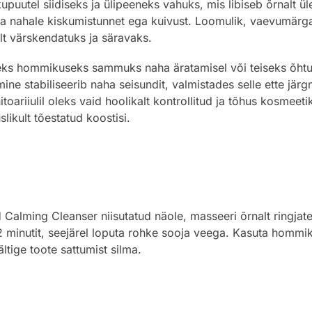
puutel siidiseks ja ülipeeneks vahuks, mis libiseb õrnalt 
ta nahale kiskumistunnet ega kuivust. Loomulik, vaevumärg
t värskendatuks ja säravaks.
eks hommikuseks sammuks naha äratamisel või teiseks õhtu
mine stabiliseerib naha seisundit, valmistades selle ette jä
toariiulil oleks vaid hoolikalt kontrollitud ja tõhus kosmee
likult tõestatud koostisi.
ming Cleanser niisutatud näole, masseeri õrnalt ringjate 
minutit, seejärel loputa rohke sooja veega. Kasuta hommiku
ltige toote sattumist silma.