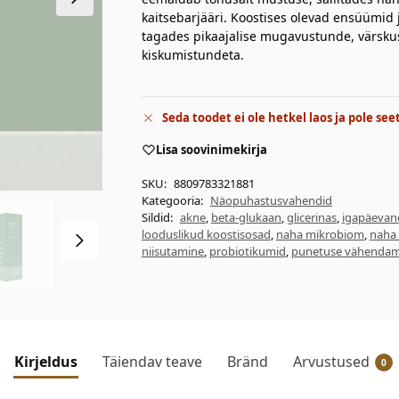
kaitsebarjääri. Koostises olevad ensüümid
tagades pikaajalise mugavustunde, värsk
kiskumistundeta.
Seda toodet ei ole hetkel laos ja pole see
Lisa soovinimekirja
SKU:
8809783321881
Kategooria:
Näopuhastusvahendid
Sildid:
akne
,
beta-glukaan
,
glicerinas
,
igapäevan
looduslikud koostisosad
,
naha mikrobiom
,
naha 
niisutamine
,
probiotikumid
,
punetuse vähendam
Kirjeldus
Täiendav teave
Bränd
Arvustused
0