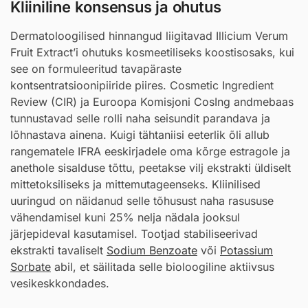
Kliiniline konsensus ja ohutus
Dermatoloogilised hinnangud liigitavad Illicium Verum
Fruit Extract’i ohutuks kosmeetiliseks koostisosaks, kui
see on formuleeritud tavapäraste
kontsentratsioonipiiride piires. Cosmetic Ingredient
Review (CIR) ja Euroopa Komisjoni CosIng andmebaas
tunnustavad selle rolli naha seisundit parandava ja
lõhnastava ainena. Kuigi tähtaniisi eeterlik õli allub
rangematele IFRA eeskirjadele oma kõrge estragole ja
anethole sisalduse tõttu, peetakse vilj ekstrakti üldiselt
mittetoksiliseks ja mittemutageenseks. Kliinilised
uuringud on näidanud selle tõhusust naha rasususe
vähendamisel kuni 25% nelja nädala jooksul
järjepideval kasutamisel. Tootjad stabiliseerivad
ekstrakti tavaliselt
Sodium Benzoate
või
Potassium
Sorbate
abil, et säilitada selle bioloogiline aktiivsus
vesikeskkondades.