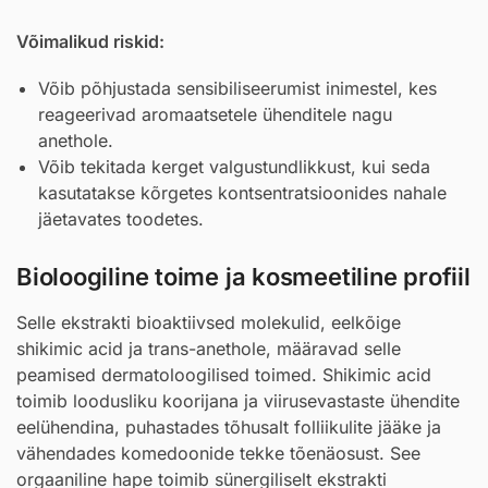
Võimalikud riskid:
Võib põhjustada sensibiliseerumist inimestel, kes
reageerivad aromaatsetele ühenditele nagu
anethole.
Võib tekitada kerget valgustundlikkust, kui seda
kasutatakse kõrgetes kontsentratsioonides nahale
jäetavates toodetes.
Bioloogiline toime ja kosmeetiline profiil
Selle ekstrakti bioaktiivsed molekulid, eelkõige
shikimic acid ja trans-anethole, määravad selle
peamised dermatoloogilised toimed. Shikimic acid
toimib loodusliku koorijana ja viirusevastaste ühendite
eelühendina, puhastades tõhusalt folliikulite jääke ja
vähendades komedoonide tekke tõenäosust. See
orgaaniline hape toimib sünergiliselt ekstrakti