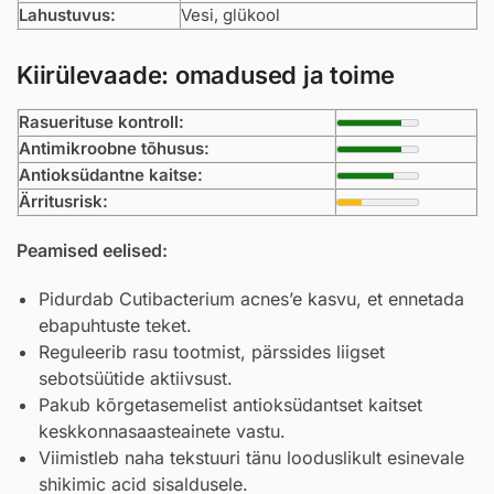
Lahustuvus:
Vesi, glükool
Kiirülevaade: omadused ja toime
Rasuerituse kontroll:
Antimikroobne tõhusus:
Antioksüdantne kaitse:
Ärritusrisk:
Peamised eelised:
Pidurdab Cutibacterium acnes’e kasvu, et ennetada
ebapuhtuste teket.
Reguleerib rasu tootmist, pärssides liigset
sebotsüütide aktiivsust.
Pakub kõrgetasemelist antioksüdantset kaitset
keskkonnasaasteainete vastu.
Viimistleb naha tekstuuri tänu looduslikult esinevale
shikimic acid sisaldusele.