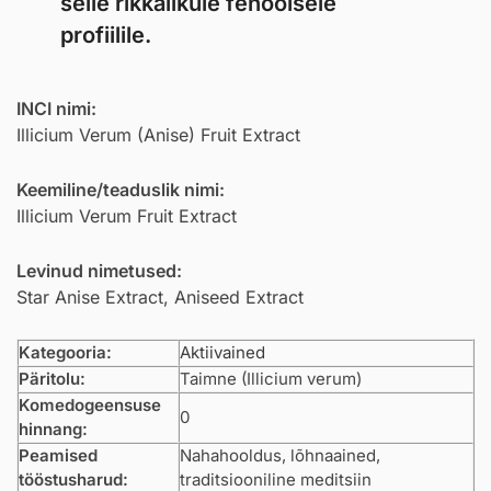
selle rikkalikule fenoolsele
profiilile.
INCI nimi:
Illicium Verum (Anise) Fruit Extract
Keemiline/teaduslik nimi:
Illicium Verum Fruit Extract
Levinud nimetused:
Star Anise Extract, Aniseed Extract
Kategooria:
Aktiivained
Päritolu:
Taimne (Illicium verum)
Komedogeensuse
0
hinnang:
Peamised
Nahahooldus, lõhnaained,
tööstusharud:
traditsiooniline meditsiin