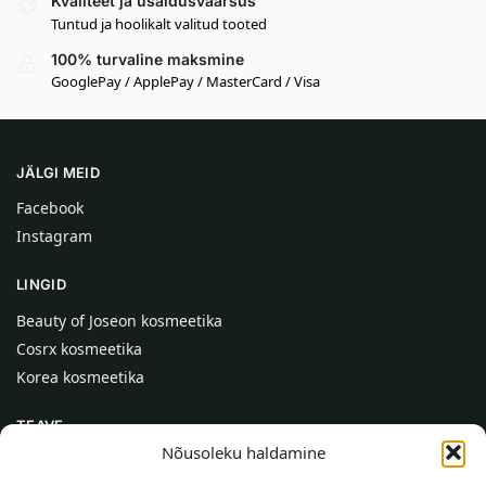
Kvaliteet ja usaldusväärsus
Tuntud ja hoolikalt valitud tooted
100% turvaline maksmine
GooglePay / ApplePay / MasterCard / Visa
JÄLGI MEID
Facebook
Instagram
LINGID
Beauty of Joseon kosmeetika
Cosrx kosmeetika
Korea kosmeetika
TEAVE
Nõusoleku haldamine
Meist