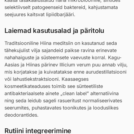
kaasa tasakaalustatud naha mikrobioomile, sihtides
selektiivselt patogeenseid baktereid, kahjustamata
seejuures kaitsvat lipiidbarjääri.
Laiemad kasutusalad ja päritolu
Traditsiooniline Hiina meditsiin on kasutanud seda
tähekujulist vilja sajandeid paikse ravina erinevate
nahahaiguste ja süsteemsete vaevuste korral. Kagu-
Aasias ja Hiinas pärinev Illicium verum puu annab vilju,
mis korjatakse ja kuivatatakse enne aurudestillatsiooni
või lahustiekstraktsiooni. Kaasaegses
kosmeetikateaduses toimib see sünteetiliste
antibakteriaalsete ainete „clean label” alternatiivina
ning seda leidub sageli rasueritust normaliseerivates
seerumites, puhastavates toonikutes ja looduslikes
deodorantides.
Rutiini integreerimine