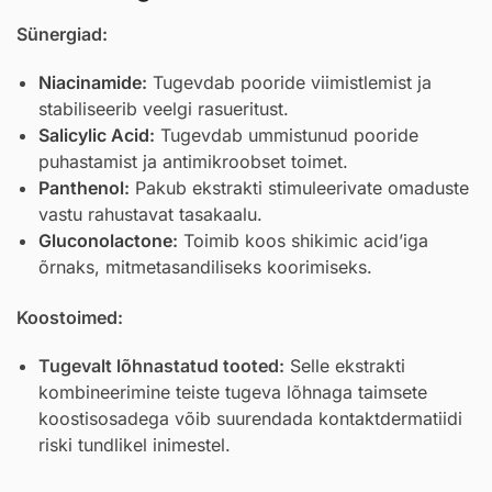
Sünergiad:
Niacinamide
:
Tugevdab pooride viimistlemist ja
stabiliseerib veelgi rasueritust.
Salicylic Acid
:
Tugevdab ummistunud pooride
puhastamist ja antimikroobset toimet.
Panthenol
:
Pakub ekstrakti stimuleerivate omaduste
vastu rahustavat tasakaalu.
Gluconolactone
:
Toimib koos shikimic acid’iga
õrnaks, mitmetasandiliseks koorimiseks.
Koostoimed:
Tugevalt lõhnastatud tooted:
Selle ekstrakti
kombineerimine teiste tugeva lõhnaga taimsete
koostisosadega võib suurendada kontaktdermatiidi
riski tundlikel inimestel.