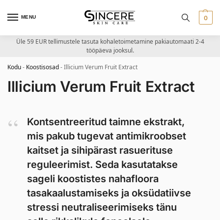
MENU
0
Üle 59 EUR tellimustele tasuta kohaletoimetamine pakiautomaati 2-4
tööpäeva jooksul.
Kodu
-
Koostisosad
-
Illicium Verum Fruit Extract
Illicium Verum Fruit Extract
Kontsentreeritud taimne ekstrakt,
mis pakub tugevat antimikroobset
kaitset ja sihipärast rasuerituse
reguleerimist. Seda kasutatakse
sageli koostistes nahafloora
tasakaalustamiseks ja oksüdatiivse
stressi neutraliseerimiseks tänu