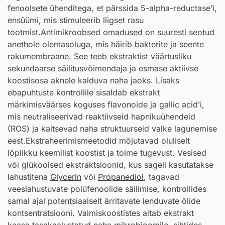
fenoolsete ühenditega, et pärssida 5-alpha-reductase’i,
ensüümi, mis stimuleerib liigset rasu
tootmist.Antimikroobsed omadused on suuresti seotud
anethole olemasoluga, mis häirib bakterite ja seente
rakumembraane. See teeb ekstraktist väärtusliku
sekundaarse säilitusvõimendaja ja esmase aktiivse
koostisosa aknele kalduva naha jaoks. Lisaks
ebapuhtuste kontrollile sisaldab ekstrakt
märkimisväärses koguses flavonoide ja gallic acid’i,
mis neutraliseerivad reaktiivseid hapnikuühendeid
(ROS) ja kaitsevad naha struktuurseid valke lagunemise
eest.Ekstraheerimismeetodid mõjutavad oluliselt
lõplikku keemilist koostist ja toime tugevust. Vesised
või glükoolsed ekstraktsioonid, kus sageli kasutatakse
lahustitena
Glycerin
või
Propanediol
, tagavad
veeslahustuvate polüfenoolide säilimise, kontrollides
samal ajal potentsiaalselt ärritavate lenduvate õlide
kontsentratsiooni. Valmiskoostistes aitab ekstrakt