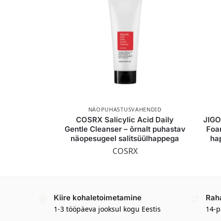
NÄOPUHASTUSVAHENDID
COSRX Salicylic Acid Daily
JIGO
Gentle Cleanser – õrnalt puhastav
Foa
näopesugeel salitsüülhappega
ha
COSRX
Kiire kohaletoimetamine
Rah
1-3 tööpäeva jooksul kogu Eestis
14-p