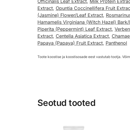
Officinalis Leaf Extract
,
Milk Protein Extra
Extract
,
Opuntia Coccinellifera Fruit Extrac
(Jasmine) Flower/Leaf Extract
,
Rosmarinus
Hamamelis Virginiana (Witch Hazel) Bark/
Piperita (Peppermint) Leaf Extract
,
Verbena
Extract
,
Centella Asiatica Extract
,
Chamaec
Papaya (Papaya) Fruit Extract
,
Panthenol
Toote koostise ja koostisosade eest vastutab tootja. Võim
Seotud tooted