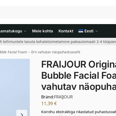
aamatukogu
Meie kohta
Kontakt
Eesti
R tellimustele tasuta kohaletoimetamine pakiautomaati 2-4 tööpäev
bble Facial Foam – õrn vahutav näopuhastusvaht
FRAIJOUR Origina
Bubble Facial Fo
vahutav näopuha
Bränd:
FRAIJOUR
11,39
€
Koirohu ekstraktiga rikastatud puhastusv