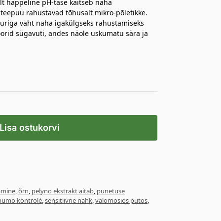
elt happeline pH-tase kaitseb naha
a teepuu rahustavad tõhusalt mikro-põletikke.
uuriga vaht naha igakülgseks rahustamiseks
rid sügavuti, andes näole uskumatu sära ja
Lisa ostukorvi
amine
,
õrn
,
pelyno ekstrakt aitab
,
punetuse
bumo kontrolė
,
sensitiivne nahk
,
valomosios putos
,