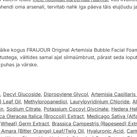
endi oma arsenali, tervitab nahk iga päeva täis elujõudu ja
väike kogus FRAIJOUR Original Artemisia Bubble Facial Foa
tustega, vältides samal ajal silmaümbrust, pärast seda loput
 puhas ja värske.
,
Decyl Glucoside
,
Dipropylene Glycol
,
Artemisia Capillaris
) Leaf Oil
,
Methylpropanediol
,
Laurylpyridinium Chloride
,
Al
in
,
Sodium Citrate
,
Potassium Cocoyl Glycinate
,
Hedera Hel
ca Oleracea Italica (Broccoli) Extract
,
Medicago Sativa (Alfa
 (Wheat) Germ Extract
,
Brassica Campestris (Rapeseed) Ext
 Amara (Bitter Orange) Leaf/Twig Oil
,
Hyaluronic Acid
,
Came