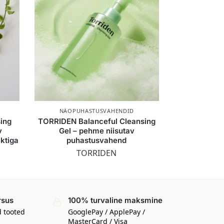
NÄOPUHASTUSVAHENDID
sing
TORRIDEN Balanceful Cleansing
v
Gel – pehme niisutav
aktiga
puhastusvahend
TORRIDEN
rsus
100% turvaline maksmine
d tooted
GooglePay / ApplePay /
MasterCard / Visa