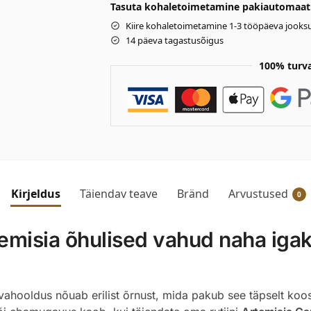
Tasuta kohaletoimetamine pakiautomaati 
Kiire kohaletoimetamine 1-3 tööpäeva jooksu
14 päeva tagastusõigus
100% turv
Kirjeldus
Täiendav teave
Bränd
Arvustused
0
emisia õhulised vahud naha iga
evahooldus nõuab erilist õrnust, mida pakub see täpselt ko