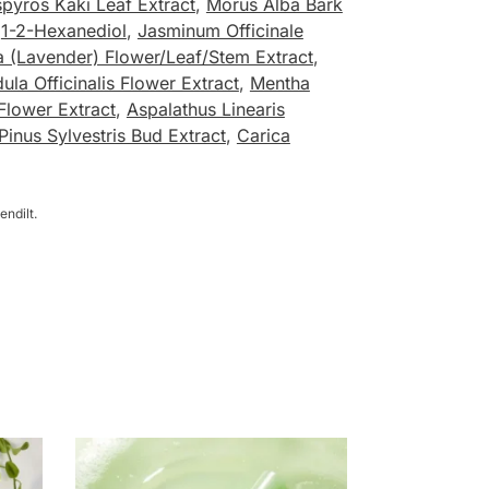
pyros Kaki Leaf Extract
,
Morus Alba Bark
,
1-2-Hexanediol
,
Jasminum Officinale
a (Lavender) Flower/Leaf/Stem Extract
,
ula Officinalis Flower Extract
,
Mentha
Flower Extract
,
Aspalathus Linearis
Pinus Sylvestris Bud Extract
,
Carica
endilt.