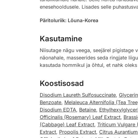
enesehooldusele. Lisades selle puhastusvah
Päritoluriik: Lõuna-Korea
Kasutamine
Niisutage nägu veega, seejärel pigistage 
näonahale, masseerides seda ringjate liigu
kasutada hommikul ja õhtul, et nahk oleks
Koostisosad
Disodium Laureth Sulfosuccinate
,
Glycerin
Benzoate
,
Melaleuca Alternifolia (Tea Tree
Disodium EDTA
,
Betaine
,
Ethylhexylglycer
Officinalis (Rosemary) Leaf Extract
,
Brassi
(Cabbage) Leaf Extract
,
Triticum Vulgare
Extract
,
Propolis Extract
,
Citrus Aurantium