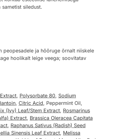
 sametist siledust.
m peopesadele ja hõõruge õrnalt niiskele
age hoolikalt leige veega; soovitatav
 Extract
,
Polysorbate 80
,
Sodium
lantoin
,
Citric Acid
, Peppermint Oil,
ix (Ivy) Leaf/Stem Extract
,
Rosmarinus
lfa) Extract
,
Brassica Oleracea Capitata
ract
,
Raphanus Sativus (Radish) Seed
llia Sinensis Leaf Extract
,
Melissa