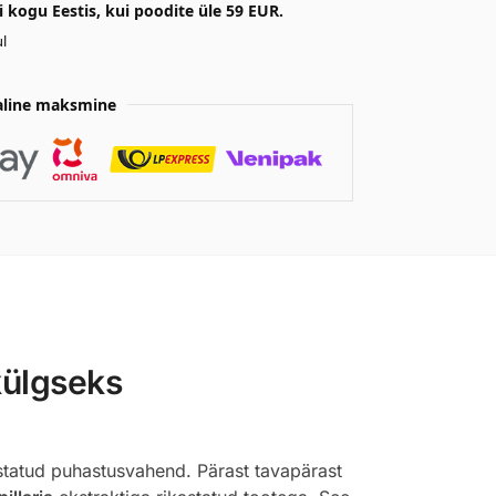
kogu Eestis, kui poodite üle 59 EUR.
l
aline maksmine
külgseks
ostatud puhastusvahend. Pärast tavapärast