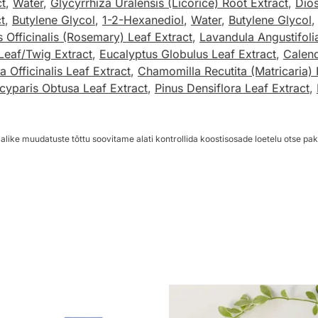
ct
,
Water
,
Glycyrrhiza Uralensis (Licorice) Root Extract
,
Dios
t
,
Butylene Glycol
,
1-2-Hexanediol
,
Water
,
Butylene Glycol
 Officinalis (Rosemary) Leaf Extract
,
Lavandula Angustifoli
Leaf/Twig Extract
,
Eucalyptus Globulus Leaf Extract
,
Calend
 Officinalis Leaf Extract
,
Chamomilla Recutita (Matricaria) 
yparis Obtusa Leaf Extract
,
Pinus Densiflora Leaf Extract
,
alike muudatuste tõttu soovitame alati kontrollida koostisosade loetelu otse pak