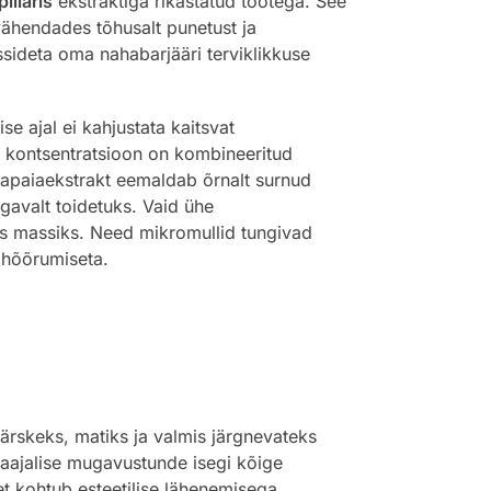
illaris
ekstraktiga rikastatud tootega. See
vähendades tõhusalt punetust ja
sideta oma nahabarjääri terviklikkuse
e ajal ei kahjustata kaitsvat
u kontsentratsioon on kombineeritud
 Papaiaekstrakt eemaldab õrnalt surnud
avalt toidetuks. Vaid ühe
ks massiks. Need mikromullid tungivad
 hõõrumiseta.
ärskeks, matiks ja valmis järgnevateks
aajalise mugavustunde isegi kõige
eet kohtub esteetilise lähenemisega