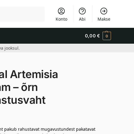
Otsi
Konto
Abi
Makse
0,00
€
0
a jooksul.
l Artemisia
am – õrn
stusvaht
aht pakub rahustavat mugavustundest pakatavat