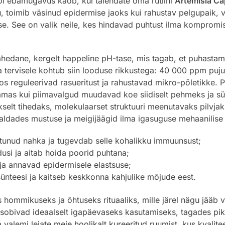
õi ebamugavus kaob, kui täiendate oma rutiini
Artemisia Cap
u, toimib väsinud epidermise jaoks kui rahustav pelgupaik, 
. See on valik neile, kes hindavad puhtust ilma kompromis
hedane, kergelt happeline pH-tase, mis tagab, et puhastamis
ha tervisele kohtub siin looduse rikkustega: 40 000 ppm puj
os reguleerivad rasueritust ja rahustavad mikro-põletikke.
mas kui piimavalgud muudavad koe siidiselt pehmeks ja süg
selt tihedaks, molekulaarset struktuuri meenutavaks pilvja
ldades mustuse ja meigijäägid ilma igasuguse mehaanilise
ritunud nahka ja tugevdab selle kohalikku immuunsust;
i ja aitab hoida poorid puhtana;
ja annavad epidermisele elastsuse;
ünteesi ja kaitseb keskkonna kahjulike mõjude eest.
mmikuseks ja õhtuseks rituaaliks, mille järel nägu jääb v
 sobivad ideaalselt igapäevaseks kasutamiseks, tagades pik
a valemi leiate
meie hoolikalt kureeritud ruumist
, kus kvalit