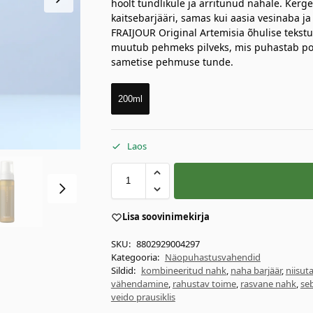
hoolt tundlikule ja ärritunud nahale. Kerg
kaitsebarjääri, samas kui aasia vesinaba j
FRAIJOUR Original Artemisia õhulise tekst
muutub pehmeks pilveks, mis puhastab poo
sametise pehmuse tunde.
200ml
Laos
Lisa soovinimekirja
SKU:
8802929004297
Kategooria:
Näopuhastusvahendid
Sildid:
kombineeritud nahk
,
naha barjäär
,
niisut
vähendamine
,
rahustav toime
,
rasvane nahk
,
se
veido prausiklis