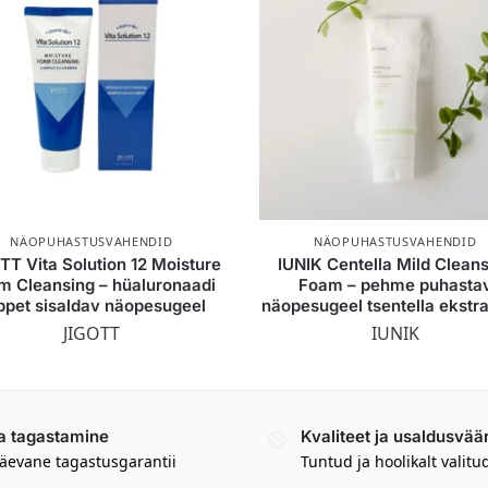
NÄOPUHASTUSVAHENDID
NÄOPUHASTUSVAHENDID
TT Vita Solution 12 Moisture
IUNIK Centella Mild Clean
m Cleansing – hüaluronaadi
Foam – pehme puhasta
ppet sisaldav näopesugeel
näopesugeel tsentella ekstr
JIGOTT
IUNIK
a tagastamine
Kvaliteet ja usaldusvää
äevane tagastusgarantii
Tuntud ja hoolikalt valitu