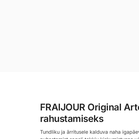
FRAIJOUR Original Art
rahustamiseks
Tundliku ja ärritusele kalduva naha igapä