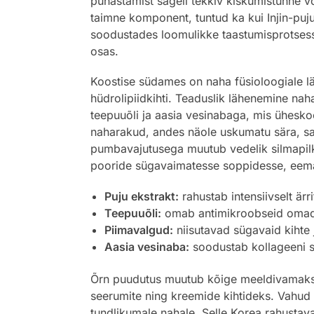
puhastamist sageli tekkiv kiskumistunne v
taimne komponent, tuntud ka kui Injin-puj
soodustades loomulikke taastumisprotsesse
osas.
Koostise südames on naha füsioloogiale lä
hüdrolipiidkihti. Teaduslik lähenemine na
teepuuõli ja aasia vesinabaga, mis ühesko
naharakud, andes näole uskumatu sära, sa
pumbavajutusega muutub vedelik silmapilk
pooride sügavaimatesse soppidesse, eema
Puju ekstrakt:
rahustab intensiivselt är
Teepuuõli:
omab antimikroobseid omadus
Piimavalgud:
niisutavad sügavaid kihte 
Aasia vesinaba:
soodustab kollageeni s
Õrn puudutus muutub kõige meeldivamaks ho
seerumite ning kreemide kihtideks. Vahud
tundlikumale nahale. Selle Korea rahustav