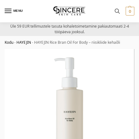
MENU
0
Üle 59 EUR tellimustele tasuta kohaletoimetamine pakiautomaati 2-4
tööpäeva jooksul.
Kodu
-
HAYEJIN
-
HAYEJIN Rice Bran Oil For Body – riisikliide kehaõli