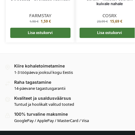
kuivale nahale
FARMSTAY
COSRX
1,59
€
15,69
€
1,90
€
23,99
€
Lisa ostukorvi
Lisa ostukorvi
Kiire kohaletoimetamine
1-3 tööpäeva jooksul kogu Eestis
Raha tagastamine
14-päevane tagastusgarantii
Kvaliteet ja usaldusväärsus
Tuntud ja hoolikalt valitud tooted
100% turvaline maksmine
GooglePay / ApplePay / MasterCard / Visa