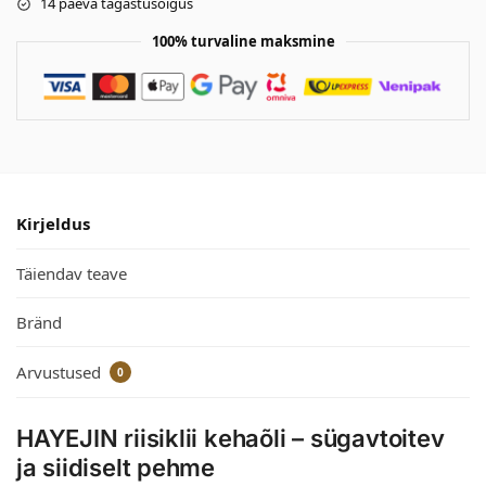
14 päeva tagastusõigus
100% turvaline maksmine
Kirjeldus
Täiendav teave
Bränd
Arvustused
0
HAYEJIN riisiklii kehaõli – sügavtoitev
ja siidiselt pehme