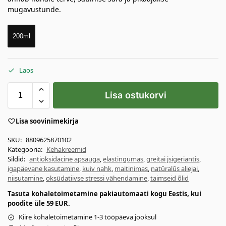
mugavustunde.
200ml
Laos
Lisa ostukorvi
Lisa soovinimekirja
SKU:
8809625870102
Kategooria:
Kehakreemid
Sildid:
antioksidacinė apsauga
,
elastingumas
,
greitai įsigeriantis
,
igapäevane kasutamine
,
kuiv nahk
,
maitinimas
,
natūralūs aliejai
,
niisutamine
,
oksüdatiivse stressi vähendamine
,
taimseid õlid
Tasuta kohaletoimetamine pakiautomaati kogu Eestis, kui
poodite üle 59 EUR.
Kiire kohaletoimetamine 1-3 tööpäeva jooksul