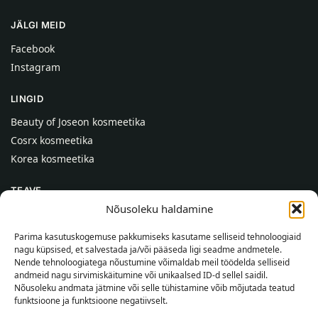
JÄLGI MEID
Facebook
Instagram
LINGID
Beauty of Joseon kosmeetika
Cosrx kosmeetika
Korea kosmeetika
TEAVE
Nõusoleku haldamine
Meist
Kontaktid
Parima kasutuskogemuse pakkumiseks kasutame selliseid tehnoloogiaid
nagu küpsised, et salvestada ja/või pääseda ligi seadme andmetele.
Abi
Nende tehnoloogiatega nõustumine võimaldab meil töödelda selliseid
andmeid nagu sirvimiskäitumine või unikaalsed ID-d sellel saidil.
TEAVE OSTJALE
Nõusoleku andmata jätmine või selle tühistamine võib mõjutada teatud
funktsioone ja funktsioone negatiivselt.
Tarnetingimused