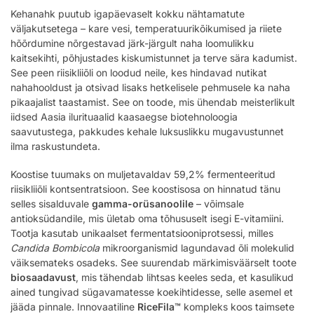
Kehanahk puutub igapäevaselt kokku nähtamatute
väljakutsetega – kare vesi, temperatuurikõikumised ja riiete
hõõrdumine nõrgestavad järk-järgult naha loomulikku
kaitsekihti, põhjustades kiskumistunnet ja terve sära kadumist.
See peen riisikliiõli on loodud neile, kes hindavad nutikat
nahahooldust ja otsivad lisaks hetkelisele pehmusele ka naha
pikaajalist taastamist. See on toode, mis ühendab meisterlikult
iidsed Aasia ilurituaalid kaasaegse biotehnoloogia
saavutustega, pakkudes kehale luksuslikku mugavustunnet
ilma raskustundeta.
Koostise tuumaks on muljetavaldav 59,2% fermenteeritud
riisikliiõli kontsentratsioon. See koostisosa on hinnatud tänu
selles sisalduvale
gamma-orüsanoolile
– võimsale
antioksüdandile, mis ületab oma tõhususelt isegi E-vitamiini.
Tootja kasutab unikaalset fermentatsiooniprotsessi, milles
Candida Bombicola
mikroorganismid lagundavad õli molekulid
väiksemateks osadeks. See suurendab märkimisväärselt toote
biosaadavust
, mis tähendab lihtsas keeles seda, et kasulikud
ained tungivad sügavamatesse koekihtidesse, selle asemel et
jääda pinnale. Innovaatiline
RiceFila™
kompleks koos taimsete