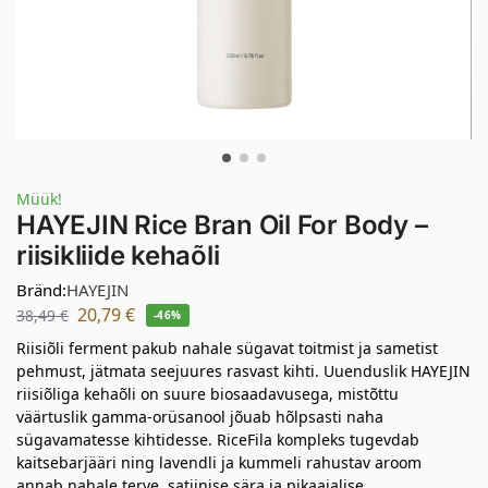
Müük!
HAYEJIN Rice Bran Oil For Body –
riisikliide kehaõli
Bränd:
HAYEJIN
20,79
€
38,49
€
-46%
Riisiõli ferment pakub nahale sügavat toitmist ja sametist
pehmust, jätmata seejuures rasvast kihti. Uuenduslik HAYEJIN
riisiõliga kehaõli on suure biosaadavusega, mistõttu
väärtuslik gamma-orüsanool jõuab hõlpsasti naha
sügavamatesse kihtidesse. RiceFila kompleks tugevdab
kaitsebarjääri ning lavendli ja kummeli rahustav aroom
annab nahale terve, satiinise sära ja pikaajalise