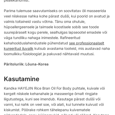
pealekandmist.
Parima tulemuse saavutamiseks on soovitatav õli masseerida
veel niiskesse nahka kohe pärast dušši, kui poorid on avatud ja
valmis toitaineid vastu võtma. Tänu oma ohutule,
hüpoallergeensele ja taimsele koostisele sobib see toode
suurepäraselt kogu perele, sealhulgas lapseootel emadele või
väga tundliku nahaga inimestele. Rafineeritud
kehahoolduslahendustele pühendatud
see professionaalselt
kureeritud iluvalik
kutsub avastama tooteid, mis austavad naha
loomulikku füsioloogiat ja pakuvad nähtavaid muutusi.
Päritoluriik: Lõuna-Korea
Kasutamine
Kandke HAYEJIN Rice Bran Oil For Body puhtale, kuivale või
kergelt niiskele kehanahale ja masseerige õrnalt ringjate
liigutustega, kuni see imendub. Kasutage pärast dušši või
vanni, kui nahk on veel soe, või alati, kui tunnete kuivust või
kiskumist. Pöörake rohkem tähelepanu kuivematele