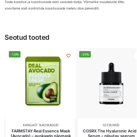
Toote koostise ja koostisosade eest vastutab tootja. Võimalike muudatuste tõttu
soovitame alati kontrollida koostisosade loetelu otse pakendilt.
Seotud tooted
-16%
-35%
KANGAST NÄOMASKID
SEERUMID
FARMSTAY Real Essence Mask
COSRX The Hyaluronic Acid
(Avocado) – avokaado näomask
Serum – niisutav seerum