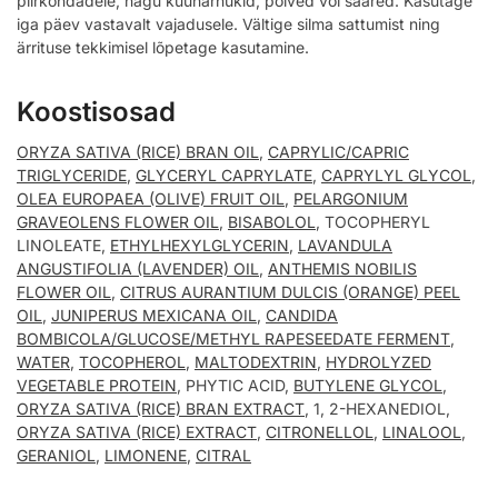
piirkondadele, nagu küünarnukid, põlved või sääred. Kasutage
iga päev vastavalt vajadusele. Vältige silma sattumist ning
ärrituse tekkimisel lõpetage kasutamine.
Koostisosad
ORYZA SATIVA (RICE) BRAN OIL
,
CAPRYLIC/CAPRIC
TRIGLYCERIDE
,
GLYCERYL CAPRYLATE
,
CAPRYLYL GLYCOL
,
OLEA EUROPAEA (OLIVE) FRUIT OIL
,
PELARGONIUM
GRAVEOLENS FLOWER OIL
,
BISABOLOL
, TOCOPHERYL
LINOLEATE,
ETHYLHEXYLGLYCERIN
,
LAVANDULA
ANGUSTIFOLIA (LAVENDER) OIL
,
ANTHEMIS NOBILIS
FLOWER OIL
,
CITRUS AURANTIUM DULCIS (ORANGE) PEEL
OIL
,
JUNIPERUS MEXICANA OIL
,
CANDIDA
BOMBICOLA/GLUCOSE/METHYL RAPESEEDATE FERMENT
,
WATER
,
TOCOPHEROL
,
MALTODEXTRIN
,
HYDROLYZED
VEGETABLE PROTEIN
, PHYTIC ACID,
BUTYLENE GLYCOL
,
ORYZA SATIVA (RICE) BRAN EXTRACT
, 1, 2-HEXANEDIOL,
ORYZA SATIVA (RICE) EXTRACT
,
CITRONELLOL
,
LINALOOL
,
GERANIOL
,
LIMONENE
,
CITRAL