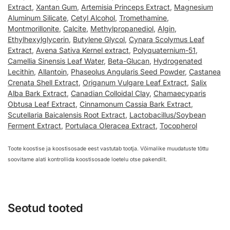
Extract
,
Xantan Gum
,
Artemisia Princeps Extract
,
Magnesium
Aluminum Silicate
,
Cetyl Alcohol
,
Tromethamine
,
Montmorillonite
,
Calcite
,
Methylpropanediol
,
Algin
,
Ethylhexylglycerin
,
Butylene Glycol
,
Cynara Scolymus Leaf
Extract
,
Avena Sativa Kernel extract
,
Polyquaternium-51
,
Camellia Sinensis Leaf Water
,
Beta-Glucan
,
Hydrogenated
Lecithin
,
Allantoin
,
Phaseolus Angularis Seed Powder
,
Castanea
Crenata Shell Extract
,
Origanum Vulgare Leaf Extract
,
Salix
Alba Bark Extract
,
Canadian Colloidal Clay
,
Chamaecyparis
Obtusa Leaf Extract
,
Cinnamonum Cassia Bark Extract
,
Scutellaria Baicalensis Root Extract
,
Lactobacillus/Soybean
Ferment Extract
,
Portulaca Oleracea Extract
,
Tocopherol
Toote koostise ja koostisosade eest vastutab tootja. Võimalike muudatuste tõttu
soovitame alati kontrollida koostisosade loetelu otse pakendilt.
Seotud tooted