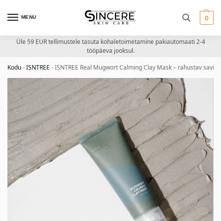
MENU
0
Üle 59 EUR tellimustele tasuta kohaletoimetamine pakiautomaati 2-4
tööpäeva jooksul.
Kodu
-
ISNTREE
-
ISNTREE Real Mugwort Calming Clay Mask – rahustav savi m