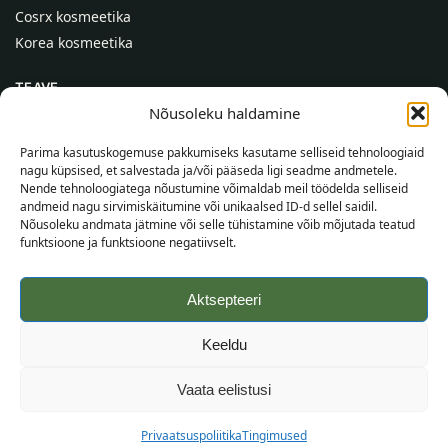
Cosrx kosmeetika
Korea kosmeetika
TEAVE
Nõusoleku haldamine
Meist
Kontaktid
Parima kasutuskogemuse pakkumiseks kasutame selliseid tehnoloogiaid
nagu küpsised, et salvestada ja/või pääseda ligi seadme andmetele.
Abi
Nende tehnoloogiatega nõustumine võimaldab meil töödelda selliseid
andmeid nagu sirvimiskäitumine või unikaalsed ID-d sellel saidil.
TEAVE OSTJALE
Nõusoleku andmata jätmine või selle tühistamine võib mõjutada teatud
funktsioone ja funktsioone negatiivselt.
Tarnetingimused
Tingimused
Aktsepteeri
Privaatsuspoliitika
Veebikaart
Keeldu
©
2026
SincereSkin.ee
Kõik õigused kaitstud.
Vaata eelistusi
Privaatsuspoliitika
Tingimused