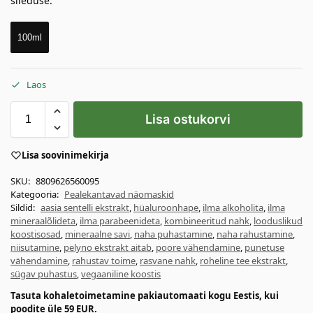
sileduse.
100ml
Laos
Lisa ostukorvi
Lisa soovinimekirja
SKU:
8809626560095
Kategooria:
Pealekantavad näomaskid
Sildid:
aasia sentelli ekstrakt
,
hüaluroonhape
,
ilma alkoholita
,
ilma
mineraalõlideta
,
ilma parabeenideta
,
kombineeritud nahk
,
looduslikud
koostisosad
,
mineraalne savi
,
naha puhastamine
,
naha rahustamine
,
niisutamine
,
pelyno ekstrakt aitab
,
poore vähendamine
,
punetuse
vähendamine
,
rahustav toime
,
rasvane nahk
,
roheline tee ekstrakt
,
sügav puhastus
,
vegaaniline koostis
Tasuta kohaletoimetamine pakiautomaati kogu Eestis, kui
poodite üle 59 EUR.