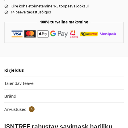
Kiire kohaletoimetamine 1-3 tööpäeva jooksul
14 päeva tagastusõigus
100% turvaline maksmine
Kirjeldus
Täiendav teave
Bränd
Arvustused
0
ISNTREE rahustav savimask hariliku