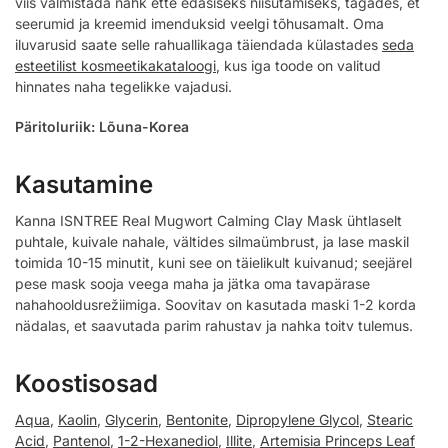
viis valmistada nahk ette edasiseks niisutamiseks, tagades, et
seerumid ja kreemid imenduksid veelgi tõhusamalt. Oma
iluvarusid saate selle rahuallikaga täiendada külastades
seda
esteetilist kosmeetikakataloogi
, kus iga toode on valitud
hinnates naha tegelikke vajadusi.
Päritoluriik: Lõuna-Korea
Kasutamine
Kanna ISNTREE Real Mugwort Calming Clay Mask ühtlaselt
puhtale, kuivale nahale, vältides silmaümbrust, ja lase maskil
toimida 10-15 minutit, kuni see on täielikult kuivanud; seejärel
pese mask sooja veega maha ja jätka oma tavapärase
nahahooldusrežiimiga. Soovitav on kasutada maski 1-2 korda
nädalas, et saavutada parim rahustav ja nahka toitv tulemus.
Koostisosad
Aqua
,
Kaolin
,
Glycerin
,
Bentonite
,
Dipropylene Glycol
,
Stearic
Acid
,
Pantenol
,
1-2-Hexanediol
,
Illite
,
Artemisia Princeps Leaf