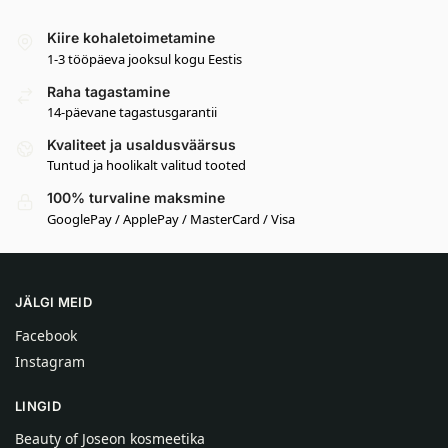
Kiire kohaletoimetamine
1-3 tööpäeva jooksul kogu Eestis
Raha tagastamine
14-päevane tagastusgarantii
Kvaliteet ja usaldusväärsus
Tuntud ja hoolikalt valitud tooted
100% turvaline maksmine
GooglePay / ApplePay / MasterCard / Visa
JÄLGI MEID
Facebook
Instagram
LINGID
Beauty of Joseon kosmeetika