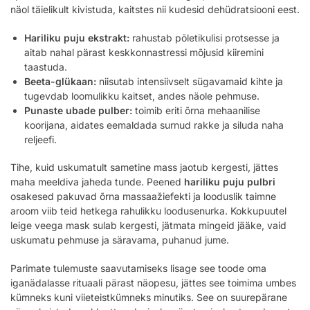
näol täielikult kivistuda, kaitstes nii kudesid dehüdratsiooni eest.
Hariliku puju ekstrakt:
rahustab põletikulisi protsesse ja
aitab nahal pärast keskkonnastressi mõjusid kiiremini
taastuda.
Beeta-glükaan:
niisutab intensiivselt sügavamaid kihte ja
tugevdab loomulikku kaitset, andes näole pehmuse.
Punaste ubade pulber:
toimib eriti õrna mehaanilise
koorijana, aidates eemaldada surnud rakke ja siluda naha
reljeefi.
Tihe, kuid uskumatult sametine mass jaotub kergesti, jättes
maha meeldiva jaheda tunde. Peened
hariliku puju pulbri
osakesed pakuvad õrna massaažiefekti ja looduslik taimne
aroom viib teid hetkega rahulikku loodusenurka. Kokkupuutel
leige veega mask sulab kergesti, jätmata mingeid jääke, vaid
uskumatu pehmuse ja säravama, puhanud jume.
Parimate tulemuste saavutamiseks lisage see toode oma
iganädalasse rituaali pärast näopesu, jättes see toimima umbes
kümneks kuni viieteistkümneks minutiks. See on suurepärane