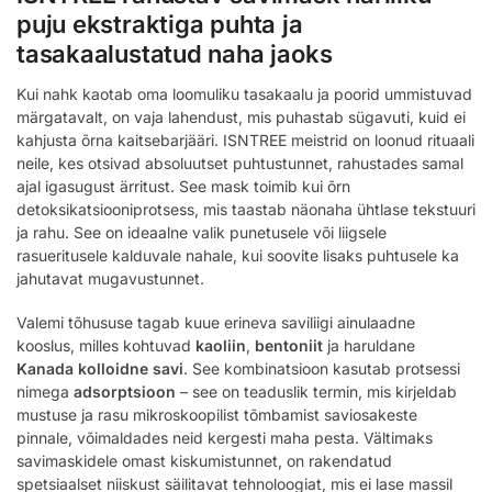
puju ekstraktiga puhta ja
tasakaalustatud naha jaoks
Kui nahk kaotab oma loomuliku tasakaalu ja poorid ummistuvad
märgatavalt, on vaja lahendust, mis puhastab sügavuti, kuid ei
kahjusta õrna kaitsebarjääri. ISNTREE meistrid on loonud rituaali
neile, kes otsivad absoluutset puhtustunnet, rahustades samal
ajal igasugust ärritust. See mask toimib kui õrn
detoksikatsiooniprotsess, mis taastab näonaha ühtlase tekstuuri
ja rahu. See on ideaalne valik punetusele või liigsele
rasueritusele kalduvale nahale, kui soovite lisaks puhtusele ka
jahutavat mugavustunnet.
Valemi tõhususe tagab kuue erineva saviliigi ainulaadne
kooslus, milles kohtuvad
kaoliin
,
bentoniit
ja haruldane
Kanada kolloidne savi
. See kombinatsioon kasutab protsessi
nimega
adsorptsioon
– see on teaduslik termin, mis kirjeldab
mustuse ja rasu mikroskoopilist tõmbamist saviosakeste
pinnale, võimaldades neid kergesti maha pesta. Vältimaks
savimaskidele omast kiskumistunnet, on rakendatud
spetsiaalset niiskust säilitavat tehnoloogiat, mis ei lase massil