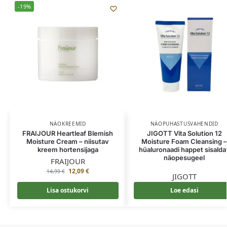
-19%
NÄOKREEMID
NÄOPUHASTUSVAHENDID
FRAIJOUR Heartleaf Blemish
JIGOTT Vita Solution 12
Moisture Cream – niisutav
Moisture Foam Cleansing 
kreem hortensijaga
hüaluronaadi happet sisalda
näopesugeel
FRAIJOUR
12,09
€
14,99
€
JIGOTT
Lisa ostukorvi
Loe edasi