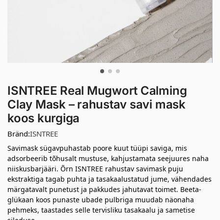
ISNTREE Real Mugwort Calming
Clay Mask – rahustav savi mask
koos kurgiga
Bränd:
ISNTREE
Savimask sügavpuhastab poore kuut tüüpi saviga, mis
adsorbeerib tõhusalt mustuse, kahjustamata seejuures naha
niiskusbarjääri. Õrn ISNTREE rahustav savimask puju
ekstraktiga tagab puhta ja tasakaalustatud jume, vähendades
märgatavalt punetust ja pakkudes jahutavat toimet. Beeta-
glükaan koos punaste ubade pulbriga muudab näonaha
pehmeks, taastades selle tervisliku tasakaalu ja sametise