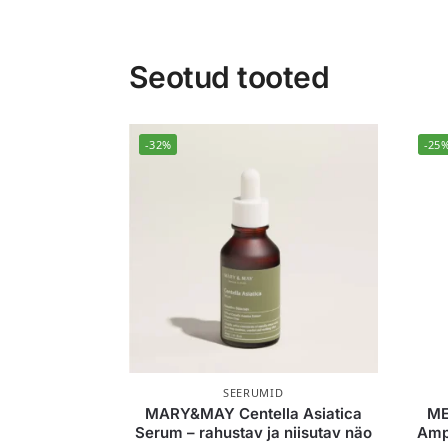
Seotud tooted
-32%
-25
SEERUMID
MARY&MAY Centella Asiatica
ME
Serum – rahustav ja niisutav näo
Ampo