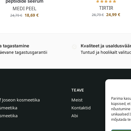
peptiidide seerum
TIRTIR
MEDI PEEL
24,99
€
26,79
€
18,69
€
24,79
€
a tagastamine
Kvaliteet ja usaldusvää
äevane tagastusgarantii
Tuntud ja hoolikalt valitu
TEAVE
Parima kasu
f Joseon kosmeetika
Meist
küpsised, e
smeetika
Kontaktid
nõustumine 
unikaalsed I
smeetika
Abi
mõjutada tea