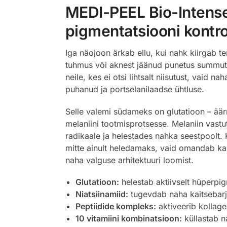
MEDI-PEEL Bio-Intense 
pigmentatsiooni kontro
Iga näojoon ärkab ellu, kui nahk kiirgab te
tuhmus või aknest jäänud punetus summuta
neile, kes ei otsi lihtsalt niisutust, vaid
puhanud ja portselanilaadse ühtluse.
Selle valemi südameks on glutatioon – äär
melaniini tootmisprotsesse. Melaniin vastu
radikaale ja helestades nahka seestpoolt.
mitte ainult heledamaks, vaid omandab ka 
naha valguse arhitektuuri loomist.
Glutatioon:
helestab aktiivselt hüperpig
Niatsiinamiid:
tugevdab naha kaitsebarjää
Peptiidide kompleks:
aktiveerib kollage
10 vitamiini kombinatsioon:
küllastab n