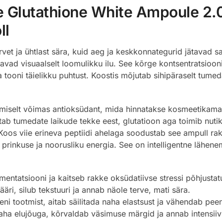
Glutathione White Ampoule 2.0:
ll
rvet ja ühtlast sära, kuid aeg ja keskkonnategurid jätavad s
vad visuaalselt loomulikku ilu. See kõrge kontsentratsioon
 naha tooni täielikku puhtust. Koostis mõjutab sihipäraselt tu
miselt võimas antioksüdant, mida hinnatakse kosmeetikamaa
tab tumedate laikude tekke eest, glutatioon aga toimib nutik
 Koos viie erineva peptiidi ahelaga soodustab see ampull ra
prinkuse ja noorusliku energia. See on intelligentne lähene
mentatsiooni ja kaitseb rakke oksüdatiivse stressi põhjusta
ri, silub tekstuuri ja annab näole terve, mati sära.
eni tootmist, aitab säilitada naha elastsust ja vähendab pee
aha elujõuga, kõrvaldab väsimuse märgid ja annab intensiivs