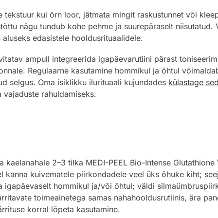
tekstuur kui õrn loor, jätmata mingit raskustunnet või klee
õttu nägu tundub kohe pehme ja suurepäraselt niisutatud. V
luseks edasistele hooldusrituaalidele.
tatav ampull integreerida igapäevarutiini pärast toniseerim
rkonnale. Regulaarne kasutamine hommikul ja õhtul võimaldab
d selgus. Oma isiklikku ilurituaali kujundades
külastage seda
 vajaduste rahuldamiseks.
ja kaelanahale 2–3 tilka MEDI-PEEL Bio-Intense Glutathione 
el kanna kuivematele piirkondadele veel üks õhuke kiht; seej
ta igapäevaselt hommikul ja/või õhtul; väldi silmaümbruspiir
ärritavate toimeainetega samas nahahooldusrutiinis, ära pane
rrituse korral lõpeta kasutamine.