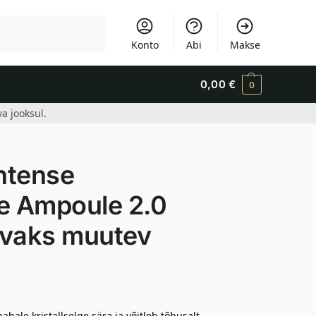
Otsi
Konto
Abi
Makse
0,00
€
0
a jooksul.
ntense
te Ampoule 2.0
ravaks muutev
ale kristallselge sära ja võitleb tõhusalt