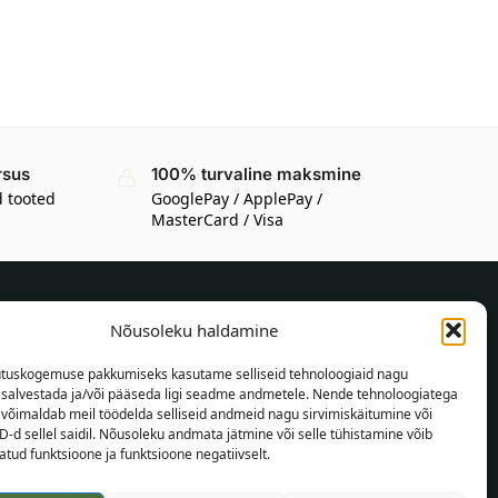
rsus
100% turvaline maksmine
d tooted
GooglePay / ApplePay /
MasterCard / Visa
Nõusoleku haldamine
TEAVE OSTJALE
tuskogemuse pakkumiseks kasutame selliseid tehnoloogiaid nagu
Tarnetingimused
t salvestada ja/või pääseda ligi seadme andmetele. Nende tehnoloogiatega
Tingimused
võimaldab meil töödelda selliseid andmeid nagu sirvimiskäitumine või
D-d sellel saidil. Nõusoleku andmata jätmine või selle tühistamine võib
Privaatsuspoliitika
tud funktsioone ja funktsioone negatiivselt.
Veebikaart