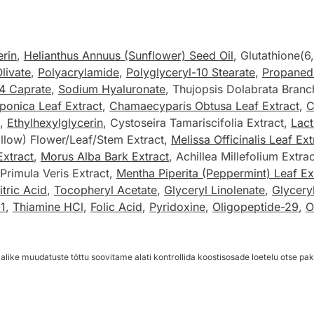
erin
,
Helianthus Annuus (Sunflower) Seed Oil
, Glutathione(
livate
,
Polyacrylamide
,
Polyglyceryl-10 Stearate
,
Propaned
-4 Caprate
,
Sodium Hyaluronate
, Thujopsis Dolabrata Bran
ponica Leaf Extract
,
Chamaecyparis Obtusa Leaf Extract
,
C
,
Ethylhexylglycerin
, Cystoseira Tamariscifolia Extract,
Lact
allow) Flower/Leaf/Stem Extract,
Melissa Officinalis Leaf Ext
Extract
,
Morus Alba Bark Extract
, Achillea Millefolium Extra
 Primula Veris Extract,
Mentha Piperita (Peppermint) Leaf Ex
itric Acid
,
Tocopheryl Acetate
,
Glyceryl Linolenate
,
Glycery
1
,
Thiamine HCl
,
Folic Acid
,
Pyridoxine
,
Oligopeptide-29
,
O
alike muudatuste tõttu soovitame alati kontrollida koostisosade loetelu otse pak