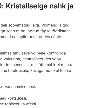
 Kristallselge nahk ja
ageli soovimatuid jälgi. Pigmendilaigud,
iga seerum on loodud täpse tööriistana
medamaid nahapiirkondi, andes näole
ilmas tänu selle võimele kontrollida
a valvurina, neutraliseerides vabu
kkude uuenemist, mistõttu nahk ei muutu
mine hooldusele, kus iga molekul teenib
tud vananemise eest.
neid kortsukesi.
e toniseeriva efekti.