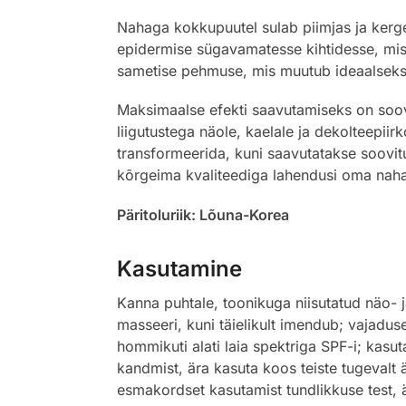
Nahaga kokkupuutel sulab piimjas ja kerge 
epidermise sügavamatesse kihtidesse, mist
sametise pehmuse, mis muutub ideaalseks a
Maksimaalse efekti saavutamiseks on soovi
liigutustega näole, kaelale ja dekolteepii
transformeerida, kuni saavutatakse soovitu
kõrgeima kvaliteediga lahendusi oma naha
Päritoluriik: Lõuna-Korea
Kasutamine
Kanna puhtale, toonikuga niisutatud näo- 
masseeri, kuni täielikult imendub; vajadus
hommikuti alati laia spektriga SPF-i; kasu
kandmist, ära kasuta koos teiste tugevalt 
esmakordset kasutamist tundlikkuse test, ä