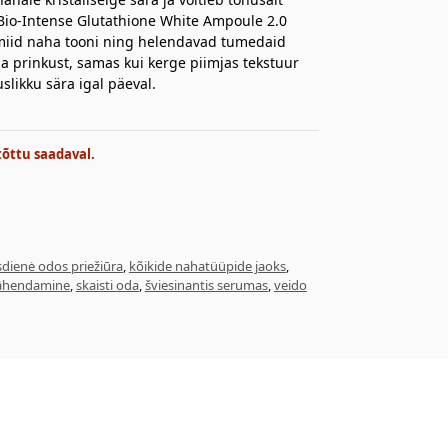
io-Intense Glutathione White Ampoule 2.0
namiid naha tooni ning helendavad tumedaid
ha prinkust, samas kui kerge piimjas tekstuur
slikku sära igal päeval.
tõttu saadaval.
sdienė odos priežiūra
,
kõikide nahatüüpide jaoks
,
vähendamine
,
skaisti oda
,
šviesinantis serumas
,
veido