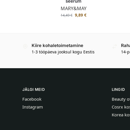
seerum
MARY&MAY
9,89
€
14,49
€
Kiire kohaletoimetamine
Rah
1-3 tööpäeva jooksul kogu Eestis
14-p
JÄLGI MEID
LINGID
Facebook
Beauty o
Instagram
Cosrx ko
Korea ko