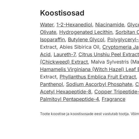
Koostisosad
Water
,
1-2-Hexanediol
,
Niacinamide
,
Glyc
Olivate
,
Hydrogenated Lecithin
,
Sorbitan O
Isoparaffin
,
Butylene Glycol
,
Polyglyceryl
Extract, Abies Sibirica Oil,
Cryptomeria Ja
Acid
,
Laureth-7
,
Citrus Unshiu Peel Extract
(Chickweed) Extract
, Malva Sylvestris (M
Hamamelis Virginiana (Witch Hazel) Leaf 
Extract,
Phyllanthus Emblica Fruit Extract
,
Panthenol
,
Sodium Ascorbyl Phosphate
,
C
Acetyl Hexapeptide-8
,
Copper Tripeptide-
Palmitoyl Pentapeptide-4
,
Fragrance
Toote koostise ja koostisosade eest vastutab tootja. Võim