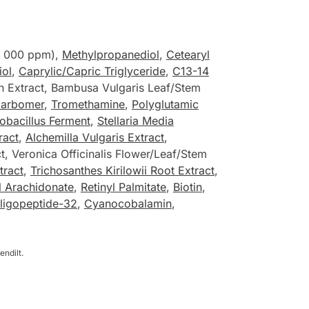
6, 000 ppm),
Methylpropanediol
,
Cetearyl
iol
,
Caprylic/Capric Triglyceride
,
C13-14
ch Extract, Bambusa Vulgaris Leaf/Stem
arbomer
,
Tromethamine
,
Polyglutamic
obacillus Ferment
,
Stellaria Media
ract
,
Alchemilla Vulgaris Extract
,
ct, Veronica Officinalis Flower/Leaf/Stem
tract
,
Trichosanthes Kirilowii Root Extract
,
l Arachidonate
,
Retinyl Palmitate
,
Biotin
,
ligopeptide-32
,
Cyanocobalamin
,
endilt.