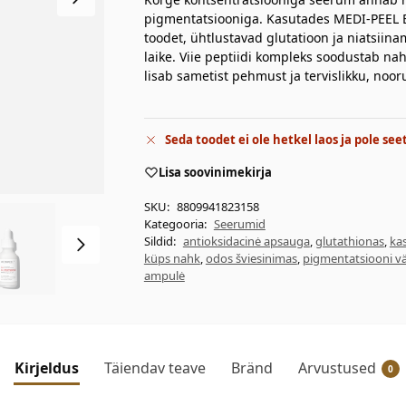
pigmentatsiooniga. Kasutades MEDI-PEEL B
toodet, ühtlustavad glutatioon ja niatsii
laike. Viie peptiidi kompleks soodustab na
lisab sametist pehmust ja tervislikku, nooru
Seda toodet ei ole hetkel laos ja pole see
Lisa soovinimekirja
SKU:
8809941823158
Kategooria:
Seerumid
Sildid:
antioksidacinė apsauga
,
glutathionas
,
ka
küps nahk
,
odos šviesinimas
,
pigmentatsiooni 
ampulė
Kirjeldus
Täiendav teave
Bränd
Arvustused
0