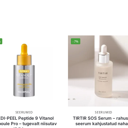
%
-7%
SEERUMID
SEERUMID
DI-PEEL Peptide 9 Vitanol
TIRTIR SOS Serum – rahus
ule Pro – tugevalt niisutav
seerum kahjustatud naha