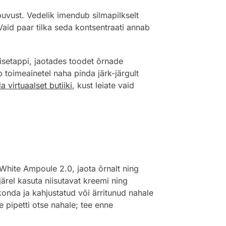
puvust. Vedelik imendub silmapilkselt
aid paar tilka seda kontsentraati annab
isetappi, jaotades toodet õrnade
 toimeainetel naha pinda järk-järgult
 virtuaalset butiiki
, kust leiate vaid
White Ampoule 2.0, jaota õrnalt ning
ärel kasuta niisutavat kreemi ning
konda ja kahjustatud või ärritunud nahale
 pipetti otse nahale; tee enne