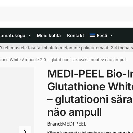
aamatukogu
Meie kohta
Kontakt
Eesti
R tellimustele tasuta kohaletoimetamine pakiautomaati 2-4 tööpäev
hione White Ampoule 2.0 – glutatiooni säravaks muutev näo ampull
MEDI-PEEL Bio-I
Glutathione Whi
– glutatiooni sä
näo ampull
Bränd:
MEDI PEEL
Kõrge kontsentratsiooniga seerum annab nah