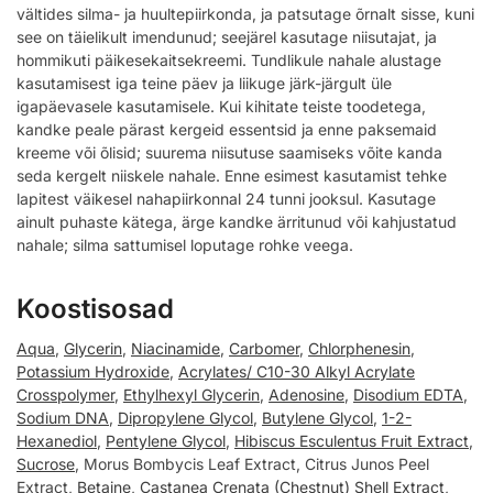
vältides silma- ja huultepiirkonda, ja patsutage õrnalt sisse, kuni
see on täielikult imendunud; seejärel kasutage niisutajat, ja
hommikuti päikesekaitsekreemi. Tundlikule nahale alustage
kasutamisest iga teine päev ja liikuge järk-järgult üle
igapäevasele kasutamisele. Kui kihitate teiste toodetega,
kandke peale pärast kergeid essentsid ja enne paksemaid
kreeme või õlisid; suurema niisutuse saamiseks võite kanda
seda kergelt niiskele nahale. Enne esimest kasutamist tehke
lapitest väikesel nahapiirkonnal 24 tunni jooksul. Kasutage
ainult puhaste kätega, ärge kandke ärritunud või kahjustatud
nahale; silma sattumisel loputage rohke veega.
Koostisosad
Aqua
,
Glycerin
,
Niacinamide
,
Carbomer
,
Chlorphenesin
,
Potassium Hydroxide
,
Acrylates/ C10-30 Alkyl Acrylate
Crosspolymer
,
Ethylhexyl Glycerin
,
Adenosine
,
Disodium EDTA
,
Sodium DNA
,
Dipropylene Glycol
,
Butylene Glycol
,
1-2-
Hexanediol
,
Pentylene Glycol
,
Hibiscus Esculentus Fruit Extract
,
Sucrose
, Morus Bombycis Leaf Extract, Citrus Junos Peel
Extract,
Betaine
,
Castanea Crenata (Chestnut) Shell Extract
,