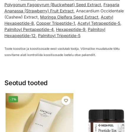
Polygonum Fagopyrum (Buckwheat) Seed Extract
,
Fragaria
Ananassa (Strawberry) Fruit Extract
, Anacardium Occidentale
(Cashew) Extract,
Moringa Oleifera Seed Extract
,
Acetyl
Hexapeptide-8
,
Copper Tripeptide-1
,
Acetyl Tetrapeptide-5
,
Palmitoyl Pentapeptide-4
,
Hexapeptide-9
,
Palmitoyl
Hexapeptide-12
,
Palmitoyl Tripeptide-5
Toote koostise ja koostisosade eest vastutab tootja. Võimalike muudatuste tõttu
soovitame alati kontrollida koostisosade loetelu otse pakendilt.
Seotud tooted
-7%