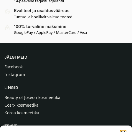
14-päevane tagastusgarantii
Kvaliteet ja usaldusväärsus
Tuntud ja hoolikalt valitud tooted
100% turvaline maksmine
GooglePay / ApplePay / MasterCard / Visa
JÄLGI MEID
Facebook
Instagram
LINGID
Beauty of Joseon kosmeetika
Cosrx kosmeetika
Korea kosmeetika
TEAVE