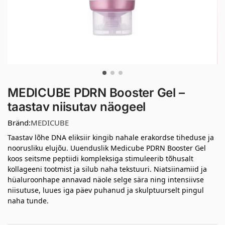
MEDICUBE PDRN Booster Gel –
taastav niisutav näogeel
Bränd:
MEDICUBE
Taastav lõhe DNA eliksiir kingib nahale erakordse tiheduse ja
noorusliku elujõu. Uuenduslik Medicube PDRN Booster Gel
koos seitsme peptiidi kompleksiga stimuleerib tõhusalt
kollageeni tootmist ja silub naha tekstuuri. Niatsiinamiid ja
hüaluroonhape annavad näole selge sära ning intensiivse
niisutuse, luues iga päev puhanud ja skulptuurselt pingul
naha tunde.