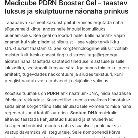
Medicube PDRN Booster Gel – taastav
luksus ja skulptuurne näonaha prinkus
Tänapäeva kosmeetikakunst peitub võimes ergutada naha
sügavamaid kihte, andes neile impulsi loomulikuks
uuenemiseks. See geel on loodud neile, kelle näonahk vajab
enamat kui vaid pindmist niisutust – see vajab terviklikku
struktuurset taastamist. See kõrgtehnoloogiline eliksiir võitleb
meisterlikult keskkonnast tingitud stressi tagajärgedega,
aidates nahal taastada kaotatud tiheduse, elastsuse ja selle
luksusliku, seestpoolt kumava sära. Iga annus toimib kui peen
arhitekt, tugevdades näokontuure ja siludes tekstuuri, kuni
peeglist vaatab vastu puhanud ja elujõuline välimus.
Koostise tuumaks on
PDRN
ehk naatrium-DNA, mida saadakse
lõhelaste rakkudest. Kosmeetilise keemia maailmas hinnatakse
seda ainet kõrgelt tänu selle ainulaadsele võimele toimida naha
regeneratsiooni katalüsaatorina.
Sodium DNA
molekulid
aitavad taastada kahjustatud kudesid ja stimuleerivad
kollageeni tootmist, muutes naha visuaalselt prinkimaks ja
vastupidavamaks välisteguritele. Selle komponendi kõrval