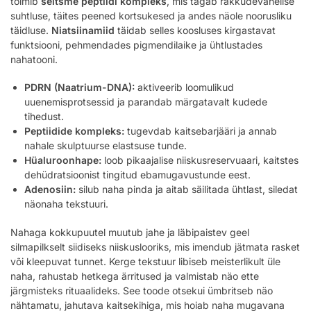
toimib
seitsme peptiidi kompleks
, mis tagab rakkudevahelise
suhtluse, täites peened kortsukesed ja andes näole noorusliku
täidluse.
Niatsiinamiid
täidab selles koosluses kirgastavat
funktsiooni, pehmendades pigmendilaike ja ühtlustades
nahatooni.
PDRN (Naatrium-DNA):
aktiveerib loomulikud
uuenemisprotsessid ja parandab märgatavalt kudede
tihedust.
Peptiidide kompleks:
tugevdab kaitsebarjääri ja annab
nahale skulptuurse elastsuse tunde.
Hüaluroonhape:
loob pikaajalise niiskusreservuaari, kaitstes
dehüdratsioonist tingitud ebamugavustunde eest.
Adenosiin:
silub naha pinda ja aitab säilitada ühtlast, siledat
näonaha tekstuuri.
Nahaga kokkupuutel muutub jahe ja läbipaistev geel
silmapilkselt siidiseks niiskuslooriks, mis imendub jätmata rasket
või kleepuvat tunnet. Kerge tekstuur libiseb meisterlikult üle
naha, rahustab hetkega ärritused ja valmistab näo ette
järgmisteks rituaalideks. See toode otsekui ümbritseb näo
nähtamatu, jahutava kaitsekihiga, mis hoiab naha mugavana