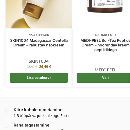
NÄOKREEMID
NÄOKREEMID
SKIN1004 Madagascar Centella
MEDI-PEEL Bor-Tox Peptid
Cream – rahustav näokreem
Cream – noorendav kreem
peptiididega
SKIN1004
26,49
€
28,49
€
MEDI PEEL
Lisa ostukorvi
Vali
Kiire kohaletoimetamine
1-3 tööpäeva jooksul kogu Eestis
Raha tagastamine