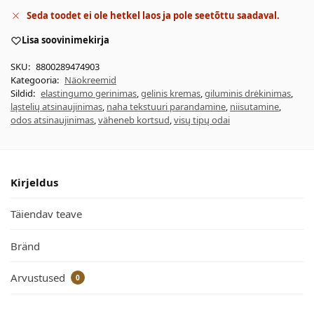
Seda toodet ei ole hetkel laos ja pole seetõttu saadaval.
Lisa soovinimekirja
SKU:
8800289474903
Kategooria:
Näokreemid
Sildid:
elastingumo gerinimas
,
gelinis kremas
,
giluminis drėkinimas
,
ląstelių atsinaujinimas
,
naha tekstuuri parandamine
,
niisutamine
,
odos atsinaujinimas
,
väheneb kortsud
,
visų tipų odai
Kirjeldus
Täiendav teave
Bränd
Arvustused
0