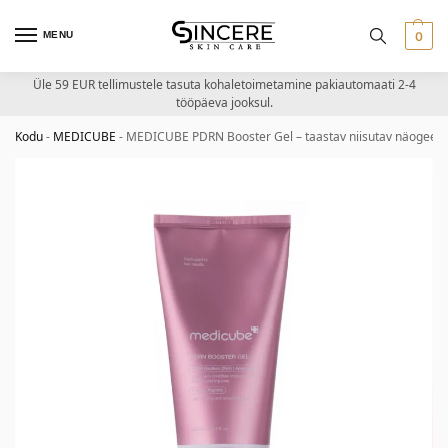
MENU
0
Üle 59 EUR tellimustele tasuta kohaletoimetamine pakiautomaati 2-4
tööpäeva jooksul.
Kodu
-
MEDICUBE
-
MEDICUBE PDRN Booster Gel – taastav niisutav näogeel