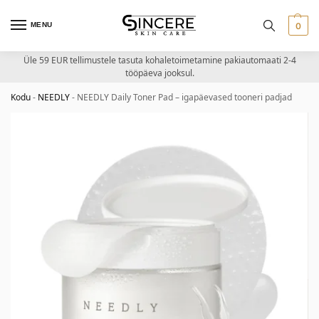
MENU
0
Üle 59 EUR tellimustele tasuta kohaletoimetamine pakiautomaati 2-4
tööpäeva jooksul.
Kodu
-
NEEDLY
-
NEEDLY Daily Toner Pad – igapäevased tooneri padjad