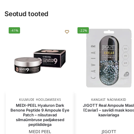
Seotud tooted
-41%
-22%
KULMUDE HOOLDAMISEKS
KANGAST NÄOMASKID
MEDI-PEEL Hyaluron Dark
JIGOTT Real Ampoule Mas
Benone Peptide 9 Ampoule Eye
(Caviar) – saviidi mask koo
Patch – niisutavad
kaaviariaga
silmaümbruse padjakesed
peptiididega
MEDI PEEL
JIGOTT