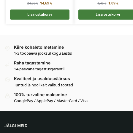
14,69
€
1,09
€
24,90
€
1,40
€
Lisa ostukorvi
Lisa ostukorvi
Kiire kohaletoimetamine
1-3 tööpäeva jooksul kogu Eestis
Raha tagastamine
14-päevane tagastusgarantii
Kvaliteet ja usaldusväärsus
Tuntud ja hoolikalt valitud tooted
100% turvaline maksmine
GooglePay / ApplePay / MasterCard / Visa
JÄLGI MEID