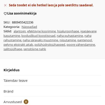
Seda toodet ei ole hetkel laos ja pole seetõttu saadaval.
Lisa soovinimekirja
SKU:
8809455422236
Kategooria:
Näopadjad
Sildid:
alantoiin
,
efektiivne koorimine
,
hüaluroonhape
,
igapäevane
kasutamine
,
looduslikud koostisosad
,
naha puhastamine
,
naha
rahustamine
,
naha säravaks muutmine
,
niisutamine
,
pantenool
,
pelyno ekstrakt aitab
,
polühüdroksühapped
,
poore vähendamine
,
salitsüülhape
,
sensitiivne nahk
Kirjeldus
Täiendav teave
Bränd
Arvustused
0