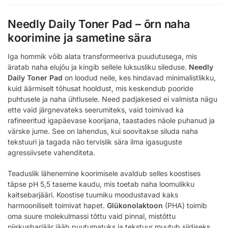
Needly Daily Toner Pad – õrn naha
koorimine ja sametine sära
Iga hommik võib alata transformeeriva puudutusega, mis
äratab naha elujõu ja kingib sellele luksusliku sileduse.
Needly
Daily Toner Pad
on loodud neile, kes hindavad minimalistlikku,
kuid äärmiselt tõhusat hooldust, mis keskendub pooride
puhtusele ja naha ühtlusele. Need padjakesed ei valmista nägu
ette vaid järgnevateks seerumiteks, vaid toimivad ka
rafineeritud igapäevase koorijana, taastades näole puhanud ja
värske jume. See on lahendus, kui soovitakse siluda naha
tekstuuri ja tagada näo tervislik sära ilma igasuguste
agressiivsete vahenditeta.
Teaduslik lähenemine koorimisele avaldub selles koostises
täpse pH 5,5 taseme kaudu, mis toetab naha loomulikku
kaitsebarjääri. Koostise tuumiku moodustavad kaks
harmooniliselt toimivat hapet.
Glükonolaktoon
(PHA) toimib
oma suure molekulmassi tõttu vaid pinnal, mistõttu
niiskusbarjäär jääb puutumatuks ja tekstuur muutub siidiseks.