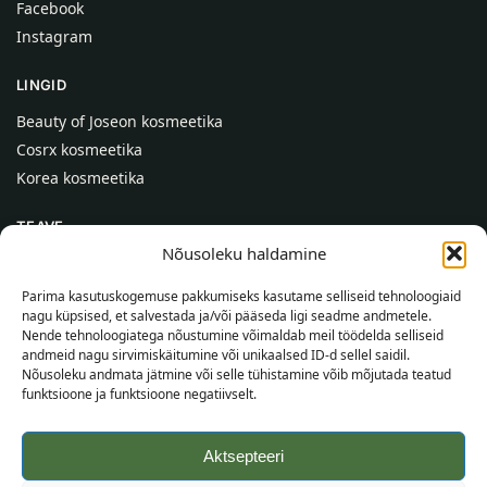
Facebook
Instagram
LINGID
Beauty of Joseon kosmeetika
Cosrx kosmeetika
Korea kosmeetika
TEAVE
Nõusoleku haldamine
Meist
Kontaktid
Parima kasutuskogemuse pakkumiseks kasutame selliseid tehnoloogiaid
nagu küpsised, et salvestada ja/või pääseda ligi seadme andmetele.
Abi
Nende tehnoloogiatega nõustumine võimaldab meil töödelda selliseid
andmeid nagu sirvimiskäitumine või unikaalsed ID-d sellel saidil.
TEAVE OSTJALE
Nõusoleku andmata jätmine või selle tühistamine võib mõjutada teatud
funktsioone ja funktsioone negatiivselt.
Tarnetingimused
Tingimused
Aktsepteeri
Privaatsuspoliitika