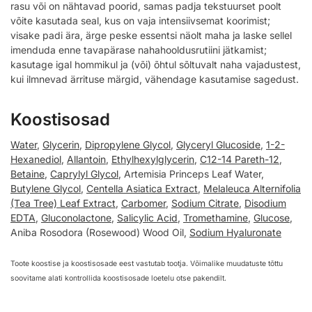
rasu või on nähtavad poorid, samas padja tekstuurset poolt
võite kasutada seal, kus on vaja intensiivsemat koorimist;
visake padi ära, ärge peske essentsi näolt maha ja laske sellel
imenduda enne tavapärase nahahooldusrutiini jätkamist;
kasutage igal hommikul ja (või) õhtul sõltuvalt naha vajadustest,
kui ilmnevad ärrituse märgid, vähendage kasutamise sagedust.
Koostisosad
Water
,
Glycerin
,
Dipropylene Glycol
,
Glyceryl Glucoside
,
1-2-
Hexanediol
,
Allantoin
,
Ethylhexylglycerin
,
C12-14 Pareth-12
,
Betaine
,
Caprylyl Glycol
, Artemisia Princeps Leaf Water,
Butylene Glycol
,
Centella Asiatica Extract
,
Melaleuca Alternifolia
(Tea Tree) Leaf Extract
,
Carbomer
,
Sodium Citrate
,
Disodium
EDTA
,
Gluconolactone
,
Salicylic Acid
,
Tromethamine
,
Glucose
,
Aniba Rosodora (Rosewood) Wood Oil,
Sodium Hyaluronate
Toote koostise ja koostisosade eest vastutab tootja. Võimalike muudatuste tõttu
soovitame alati kontrollida koostisosade loetelu otse pakendilt.