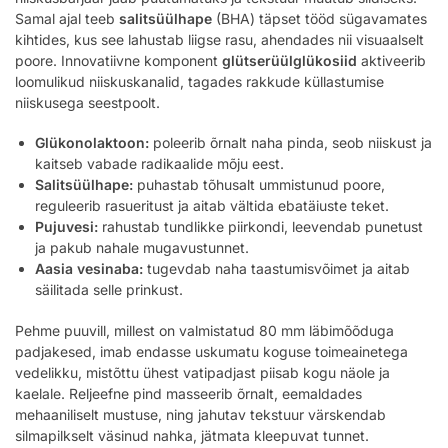
Samal ajal teeb
salitsüülhape
(BHA) täpset tööd sügavamates
kihtides, kus see lahustab liigse rasu, ahendades nii visuaalselt
poore. Innovatiivne komponent
glütserüülglükosiid
aktiveerib
loomulikud niiskuskanalid, tagades rakkude küllastumise
niiskusega seestpoolt.
Glükonolaktoon:
poleerib õrnalt naha pinda, seob niiskust ja
kaitseb vabade radikaalide mõju eest.
Salitsüülhape:
puhastab tõhusalt ummistunud poore,
reguleerib rasueritust ja aitab vältida ebatäiuste teket.
Pujuvesi:
rahustab tundlikke piirkondi, leevendab punetust
ja pakub nahale mugavustunnet.
Aasia vesinaba:
tugevdab naha taastumisvõimet ja aitab
säilitada selle prinkust.
Pehme puuvill, millest on valmistatud 80 mm läbimõõduga
padjakesed, imab endasse uskumatu koguse toimeainetega
vedelikku, mistõttu ühest vatipadjast piisab kogu näole ja
kaelale. Reljeefne pind masseerib õrnalt, eemaldades
mehaaniliselt mustuse, ning jahutav tekstuur värskendab
silmapilkselt väsinud nahka, jätmata kleepuvat tunnet.