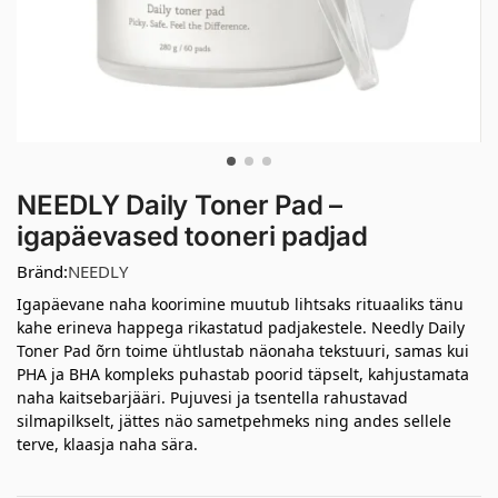
NEEDLY Daily Toner Pad –
igapäevased tooneri padjad
Bränd:
NEEDLY
Igapäevane naha koorimine muutub lihtsaks rituaaliks tänu
kahe erineva happega rikastatud padjakestele. Needly Daily
Toner Pad õrn toime ühtlustab näonaha tekstuuri, samas kui
PHA ja BHA kompleks puhastab poorid täpselt, kahjustamata
naha kaitsebarjääri. Pujuvesi ja tsentella rahustavad
silmapilkselt, jättes näo sametpehmeks ning andes sellele
terve, klaasja naha sära.