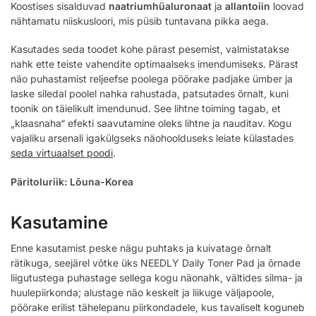
Koostises sisalduvad
naatriumhüaluronaat
ja
allantoiin
loovad
nähtamatu niiskusloori, mis püsib tuntavana pikka aega.
Kasutades seda toodet kohe pärast pesemist, valmistatakse
nahk ette teiste vahendite optimaalseks imendumiseks. Pärast
näo puhastamist reljeefse poolega pöörake padjake ümber ja
laske siledal poolel nahka rahustada, patsutades õrnalt, kuni
toonik on täielikult imendunud. See lihtne toiming tagab, et
„klaasnaha“ efekti saavutamine oleks lihtne ja nauditav. Kogu
vajaliku arsenali igakülgseks näohoolduseks leiate külastades
seda virtuaalset poodi
.
Päritoluriik: Lõuna-Korea
Kasutamine
Enne kasutamist peske nägu puhtaks ja kuivatage õrnalt
rätikuga, seejärel võtke üks NEEDLY Daily Toner Pad ja õrnade
liigutustega puhastage sellega kogu näonahk, vältides silma- ja
huulepiirkonda; alustage näo keskelt ja liikuge väljapoole,
pöörake erilist tähelepanu piirkondadele, kus tavaliselt koguneb