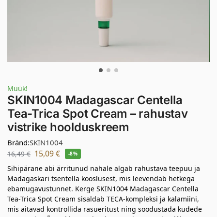
Müük!
SKIN1004 Madagascar Centella
Tea-Trica Spot Cream – rahustav
vistrike hoolduskreem
Bränd:
SKIN1004
15,09
€
16,49
€
-8%
Sihipärane abi ärritunud nahale algab rahustava teepuu ja
Madagaskari tsentella kooslusest, mis leevendab hetkega
ebamugavustunnet. Kerge SKIN1004 Madagascar Centella
Tea-Trica Spot Cream sisaldab TECA-kompleksi ja kalamiini,
mis aitavad kontrollida rasueritust ning soodustada kudede