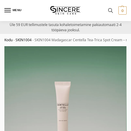
MENU
0
Üle 59 EUR tellimustele tasuta kohaletoimetamine pakiautomaati 2-4
tööpäeva jooksul.
Kodu
-
SKIN1004
-
SKIN1004 Madagascar Centella Tea-Trica Spot Cream – rah