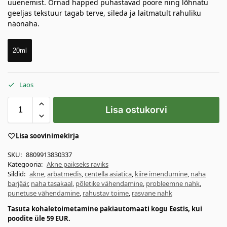
uuenemist. Õrnad happed puhastavad poore ning lõhnatu
geeljas tekstuur tagab terve, sileda ja laitmatult rahuliku
näonaha.
20ml
Laos
Lisa ostukorvi
Lisa soovinimekirja
SKU:
8809913830337
Kategooria:
Akne paikseks raviks
Sildid:
akne
,
arbatmedis
,
centella asiatica
,
kiire imendumine
,
naha
barjäär
,
naha tasakaal
,
põletike vähendamine
,
probleemne nahk
,
punetuse vähendamine
,
rahustav toime
,
rasvane nahk
Tasuta kohaletoimetamine pakiautomaati kogu Eestis, kui
poodite üle 59 EUR.