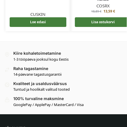
COSRX
13,59
€
18,89
€
CUSKIN
Loe edasi
Lisa ostukorvi
Kiire kohaletoimetamine
1-3 tööpäeva jooksul kogu Eestis
Raha tagastamine
14-päevane tagastusgarantii
Kvaliteet ja usaldusväärsus
Tuntud ja hoolikalt valitud tooted
100% turvaline maksmine
GooglePay / ApplePay / MasterCard / Visa