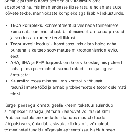
Samal ajal toimib koostises sisalduv
kalamiin
õrna
absorbendina, mis imab endasse liigse rasu ja hoiab ära uute
löövete tekke, männiokaste kompleks aga lisab värskustunde.
TECA kompleks:
kontsentreeritud vesinaba toimeainete
kombinatsioon, mis rahustab intensiivselt ärritunud piirkondi
ja soodustab kudede terviklikkust;
Teepuuvesi:
looduslik koostisosa, mis aitab hoida naha
puhtana ja kaitseb soovimatute mikroorganismide leviku
eest;
AHA, BHA ja PHA happed:
õrn kooriv kooslus, mis poleerib
naha pinda ja eemaldab surnud rakud ilma igasuguse
ärrituseta;
Kalamiin:
roosa mineraal, mis kontrollib tõhusalt
rasunäärmete tööd ja annab probleemsetele tsoonidele mati
efekti.
Kerge, peaaegu lõhnatu geelja kreemi tekstuur sulandub
silmapilkselt nahaga, jätmata kleepuvat või rasket kihti.
Probleemsetele piirkondadele kandes muutub toode
läbipaistvaks, õhku läbilaskvaks kilbiks, mis võimaldab
toimeainetel tungida sügavale epitsentrisse. Nahk tunneb