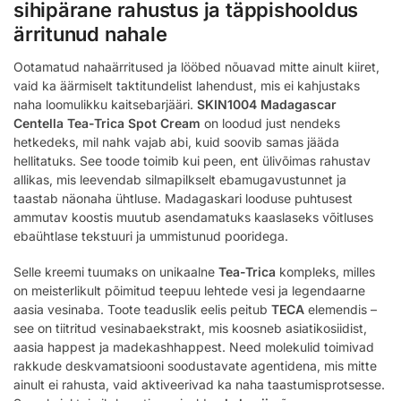
sihipärane rahustus ja täppishooldus
ärritunud nahale
Ootamatud nahaärritused ja lööbed nõuavad mitte ainult kiiret,
vaid ka äärmiselt taktitundelist lahendust, mis ei kahjustaks
naha loomulikku kaitsebarjääri.
SKIN1004 Madagascar
Centella Tea-Trica Spot Cream
on loodud just nendeks
hetkedeks, mil nahk vajab abi, kuid soovib samas jääda
hellitatuks. See toode toimib kui peen, ent ülivõimas rahustav
allikas, mis leevendab silmapilkselt ebamugavustunnet ja
taastab näonaha ühtluse. Madagaskari looduse puhtusest
ammutav koostis muutub asendamatuks kaaslaseks võitluses
ebaühtlase tekstuuri ja ummistunud pooridega.
Selle kreemi tuumaks on unikaalne
Tea-Trica
kompleks, milles
on meisterlikult põimitud teepuu lehtede vesi ja legendaarne
aasia vesinaba. Toote teaduslik eelis peitub
TECA
elemendis –
see on tiitritud vesinabaekstrakt, mis koosneb asiatikosiidist,
aasia happest ja madekashhappest. Need molekulid toimivad
rakkude deskvamatsiooni soodustavate agentidena, mis mitte
ainult ei rahusta, vaid aktiveerivad ka naha taastumisprotsesse.