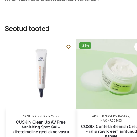
Seotud tooted
-28%
AKNE PAIKSEKS RAVIKS
AKNE PAIKSEKS RAVIKS
,
NÄOKREEMID
CUSKIN Clean Up AV Free
COSRX Centella Blemish Cr
Vanishing Spot Gel –
– rahustav kreem ärritunud
kiiretoimeline geel akne vastu
nahale