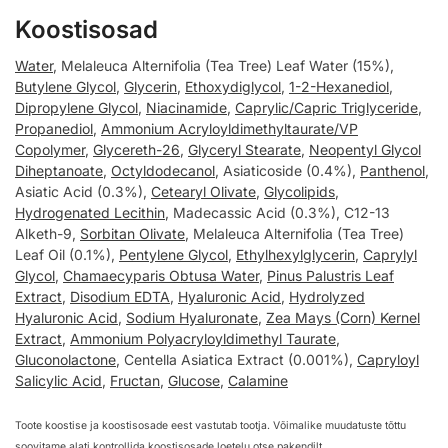
Koostisosad
Water
, Melaleuca Alternifolia (Tea Tree) Leaf Water (15%),
Butylene Glycol
,
Glycerin
,
Ethoxydiglycol
,
1-2-Hexanediol
,
Dipropylene Glycol
,
Niacinamide
,
Caprylic/Capric Triglyceride
,
Propanediol
,
Ammonium Acryloyldimethyltaurate/VP
Copolymer
,
Glycereth-26
,
Glyceryl Stearate
,
Neopentyl Glycol
Diheptanoate
,
Octyldodecanol
, Asiaticoside (0.4%),
Panthenol
,
Asiatic Acid (0.3%),
Cetearyl Olivate
,
Glycolipids
,
Hydrogenated Lecithin
, Madecassic Acid (0.3%), C12-13
Alketh-9,
Sorbitan Olivate
, Melaleuca Alternifolia (Tea Tree)
Leaf Oil (0.1%),
Pentylene Glycol
,
Ethylhexylglycerin
,
Caprylyl
Glycol
,
Chamaecyparis Obtusa Water
,
Pinus Palustris Leaf
Extract
,
Disodium EDTA
,
Hyaluronic Acid
,
Hydrolyzed
Hyaluronic Acid
,
Sodium Hyaluronate
,
Zea Mays (Corn) Kernel
Extract
,
Ammonium Polyacryloyldimethyl Taurate
,
Gluconolactone
, Centella Asiatica Extract (0.001%),
Capryloyl
Salicylic Acid
,
Fructan
,
Glucose
,
Calamine
Toote koostise ja koostisosade eest vastutab tootja. Võimalike muudatuste tõttu
soovitame alati kontrollida koostisosade loetelu otse pakendilt.