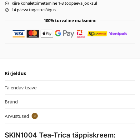
Kiire kohaletoimetamine 1-3 tööpäeva jooksul
14 päeva tagastusõigus
100% turvaline maksmine
Kirjeldus
Täiendav teave
Bränd
Arvustused
0
SKIN1004 Tea-Trica täppiskreem: