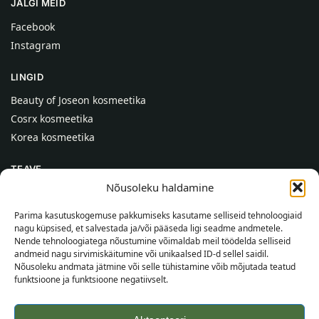
JÄLGI MEID
Facebook
Instagram
LINGID
Beauty of Joseon kosmeetika
Cosrx kosmeetika
Korea kosmeetika
TEAVE
Nõusoleku haldamine
Meist
Kontaktid
Parima kasutuskogemuse pakkumiseks kasutame selliseid tehnoloogiaid
nagu küpsised, et salvestada ja/või pääseda ligi seadme andmetele.
Abi
Nende tehnoloogiatega nõustumine võimaldab meil töödelda selliseid
andmeid nagu sirvimiskäitumine või unikaalsed ID-d sellel saidil.
TEAVE OSTJALE
Nõusoleku andmata jätmine või selle tühistamine võib mõjutada teatud
funktsioone ja funktsioone negatiivselt.
Tarnetingimused
Tingimused