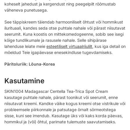
koheselt jahedust ja kergendust ning peegelpilt rõõmustab
väheneva punetusega.
See täppiskreem täiendab harmooniliselt õhtust või hommikust
ilurituaali, kandes seda otse puhtale nahale või pärast niisutavat
seerumit. Kuna koostis on mittekomedogeenne, sobib see isegi
kõige tundlikumale ja rasusele nahale. Selle sihipärase
lahenduse leiate meie
esteetiliselt virtuaalriiulilt
, kus iga detail on
mõeldud Teie igapäevase enesekindluse tugevdamiseks.
Päritoluriik: Lõuna-Korea
Kasutamine
SKIN1004 Madagascar Centella Tea-Trica Spot Cream
kasutage puhtale nahale, pärast toonikut või seerumit, enne
niisutavat kreemi. Kandke väike kogus kreemi otse vistrikule või
probleemsele piirkonnale ja patsutage õrnalt sõrmeotstega
sisse, kuni see imendub. Kasutage üks või kaks korda päevas,
hommikul ja (või) õhtul, parimate tulemuste saavutamiseks.