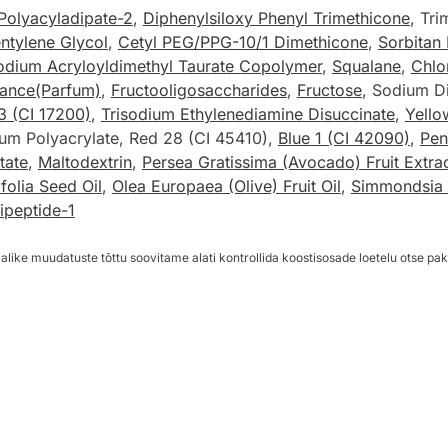
 Polyacyladipate-2
,
Diphenylsiloxy Phenyl Trimethicone
, Tri
ntylene Glycol
,
Cetyl PEG/PPG-10/1 Dimethicone
,
Sorbitan 
odium Acryloyldimethyl Taurate Copolymer
,
Squalane
,
Chlor
rance(Parfum)
,
Fructooligosaccharides
,
Fructose
, Sodium D
3 (CI 17200)
,
Trisodium Ethylenediamine Disuccinate
,
Yello
m Polyacrylate, Red 28 (CI 45410),
Blue 1 (CI 42090)
,
Pen
tate
,
Maltodextrin
,
Persea Gratissima (Avocado) Fruit Extra
folia Seed Oil
,
Olea Europaea (Olive) Fruit Oil
,
Simmondsia C
ripeptide-1
alike muudatuste tõttu soovitame alati kontrollida koostisosade loetelu otse pak