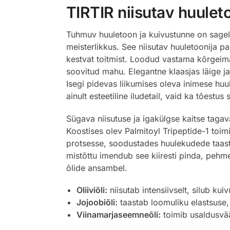
TIRTIR niisutav huulet
Tuhmuv huuletoon ja kuivustunne on sageli
meisterlikkus. See niisutav huuletoonija pa
kestvat toitmist. Loodud vastama kõrgeima
soovitud mahu. Elegantne klaasjas läige ja
Isegi pidevas liikumises oleva inimese huul
ainult esteetiline iludetail, vaid ka tõestus
Sügava niisutuse ja igakülgse kaitse taga
Koostises olev Palmitoyl Tripeptide-1 toi
protsesse, soodustades huulekudede taastumi
mistõttu imendub see kiiresti pinda, pehme
õlide ansambel.
Oliiviõli:
niisutab intensiivselt, silub ku
Jojoobiõli:
taastab loomuliku elastsuse,
Viinamarjaseemneõli:
toimib usaldusväär