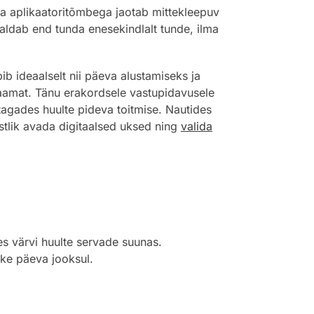
Iga aplikaatoritõmbega jaotab mittekleepuv
aldab end tunda enesekindlalt tunde, ilma
bib ideaalselt nii päeva alustamiseks ja
raamat. Tänu erakordsele vastupidavusele
tagades huulte pideva toitmise. Nautides
istlik avada digitaalsed uksed ning
valida
es värvi huulte servade suunas.
ake päeva jooksul.