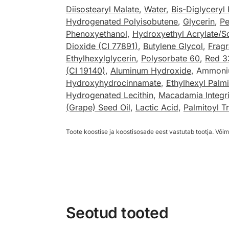
Diisostearyl Malate
,
Water
,
Bis-Diglyceryl
Hydrogenated Polyisobutene
,
Glycerin
,
Pe
Phenoxyethanol
,
Hydroxyethyl Acrylate/S
Dioxide (CI 77891)
,
Butylene Glycol
,
Frag
Ethylhexylglycerin
,
Polysorbate 60
,
Red 3
(CI 19140)
,
Aluminum Hydroxide
, Ammoniu
Hydroxyhydrocinnamate
,
Ethylhexyl Palmi
Hydrogenated Lecithin
,
Macadamia Integri
(Grape) Seed Oil
,
Lactic Acid
,
Palmitoyl T
Toote koostise ja koostisosade eest vastutab tootja. Võim
Seotud tooted