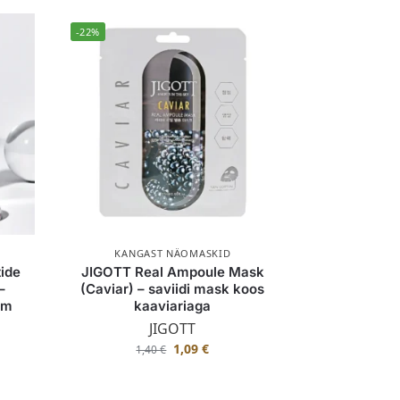
-22%
KANGAST NÄOMASKID
ide
JIGOTT Real Ampoule Mask
–
(Caviar) – saviidi mask koos
em
kaaviariaga
JIGOTT
1,09
€
1,40
€