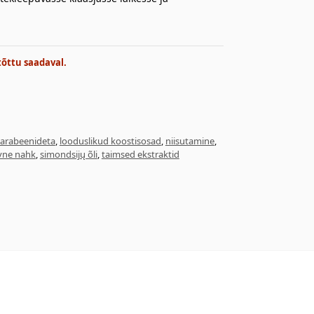
tõttu saadaval.
parabeenideta
,
looduslikud koostisosad
,
niisutamine
,
ivne nahk
,
simondsijų õli
,
taimsed ekstraktid