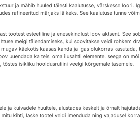
stuur ja mähib huuled täiesti kaalutusse, värskesse loori. 
udes rafineeritud märjaks läikeks. See kaalutuse tunne võim
vast tootest esteetiline ja enesekindlust loov aktsent. See so
õhtuse meigi täiendamiseks, kui soovitakse veidi rohkem d
t mugav käekotis kaasas kanda ja igas olukorras kasutada, 
lt soov uuendada ka teisi oma ilusahtli elemente, seega on mõ
, tõstes isikliku hooldusrutiini veelgi kõrgemale tasemele.
 ja kuivadele huultele, alustades keskelt ja õrnalt hajutad
mitu kihti, laske tootel veidi imenduda ning vajadusel korr