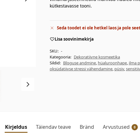
kütkestavasse tooni.
Seda toodet ei ole hetkel laos ja pole see
Lisa soovinimekirja
SKU:
-
Kategooria:
Dekoratiivne kosmeetika
Sildid:
Blisguse andmine
,
hüaluroonhape
,
ilma 
oksüdatiivse stressi vähendamine
,
püsiv
,
sensiti
Kirjeldus
Täiendav teave
Bränd
Arvustused
0