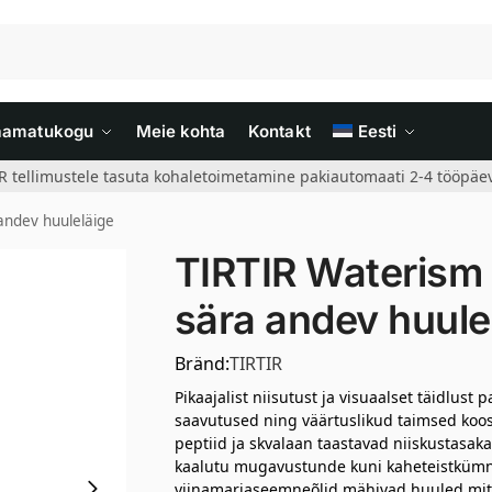
aamatukogu
Meie kohta
Kontakt
Eesti
R tellimustele tasuta kohaletoimetamine pakiautomaati 2-4 tööpäev
andev huuleläige
TIRTIR Waterism 
sära andev huule
Bränd:
TIRTIR
Pikaajalist niisutust ja visuaalset täidlu
saavutused ning väärtuslikud taimsed koos
peptiid ja skvalaan taastavad niiskustasaka
kaalutu mugavustunde kuni kaheteistkümne
viinamarjaseemneõlid mähivad huuled mitt