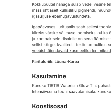
Kokkupuutel nahaga sulab vedel vesine tek
mass ühtlaselt küllusliku pigmendi, muund
igasuguse ebamugavustundeta.
Igapäevases ilurituaalis saab sellest tooni
kiireks värske välimuse loomiseks kui ka 
ja kompaktsele disainile on seda äärmisel
sellist kõrget kvaliteeti, tekib loomuliku
veebist täiendavaid kosmeetika lemmikuid
Päritoluriik: Lõuna-Korea
Kasutamine
Kandke TIRTIR Waterism Glow Tint puhastele
Intensiivsema tooni saavutamiseks kandke 
Koostisosad