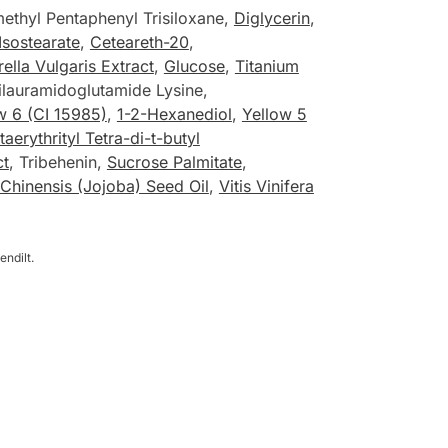
methyl Pentaphenyl Trisiloxane,
Diglycerin
,
Isostearate
,
Ceteareth-20
,
ella Vulgaris Extract
,
Glucose
,
Titanium
ilauramidoglutamide Lysine,
w 6 (CI 15985)
,
1-2-Hexanediol
,
Yellow 5
taerythrityl Tetra-di-t-butyl
ct
, Tribehenin,
Sucrose Palmitate
,
hinensis (Jojoba) Seed Oil
,
Vitis Vinifera
endilt.