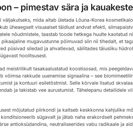
oon – pimestav sära ja kauakeste
 väljakutseks, mida aitab ületada Lõuna-Korea kosmetikalooj
kub üheaegselt visuaalset täidlust andvat efekti, silmapaist
tele nõudmistele, taastab toode hetkega huulte kaotatud nii
 pikaajaline mugavustunne põimuvad siin nii tihedalt, et ta
ed püsivad siledad ja ahvatlevad, säilitades täiusliku hüdrol
 sügavast hoolitsusest.
vad meistrilikult tasakaalustatud koostisosad, mis peegelda
mib võimsa rakkude uuenemise signaalina – see biomimeetili
st ja kontuuri esiletõstmist. Selle kõrvale lisatud skvalaan
ndab ja takistab vee aurustumist. Tähelepanu detailidele viim
ivusest mõjutatud piirkondi ja kaitseb keskkonna kahjulike m
 konditsioneerib sügavalt ja jätab naha erakordselt pehmek
se antioksüdandina, neutraliseerides vabu radikaale ja aida