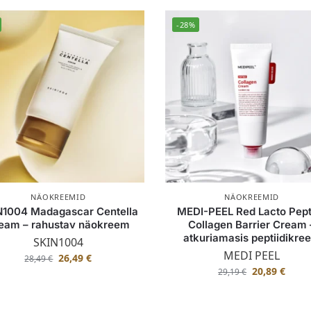
-28%
NÄOKREEMID
NÄOKREEMID
N1004 Madagascar Centella
MEDI-PEEL Red Lacto Pept
eam – rahustav näokreem
Collagen Barrier Cream 
atkuriamasis peptiidikre
SKIN1004
MEDI PEEL
26,49
€
28,49
€
20,89
€
29,19
€