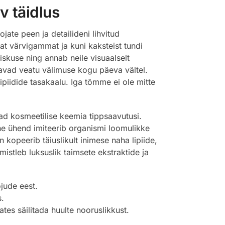
v täidlus
ate peen ja detailideni lihvitud
vat värvigammat ja kuni kaksteist tundi
skuse ning annab neile visuaalselt
gavad veatu välimuse kogu päeva vältel.
ipiidide tasakaalu. Iga tõmme ei ole mitte
vad kosmeetilise keemia tippsaavutusi.
ne ühend imiteerib organismi loomulikke
 kopeerib täiuslikult inimese naha lipiide,
istleb luksuslik taimsete ekstraktide ja
õjude eest.
s.
tes säilitada huulte nooruslikkust.