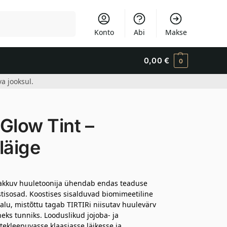
Otsi
Konto
Abi
Makse
0,00
€
0
a jooksul.
Glow Tint –
läige
st pakkuv huuletoonija ühendab endas teaduse
tisosad. Koostises sisalduvad biomimeetiline
alu, mistõttu tagab TIRTIRi niisutav huulevärv
ks tunniks. Looduslikud jojoba- ja
ekleepuvasse klaasjasse läikesse ja