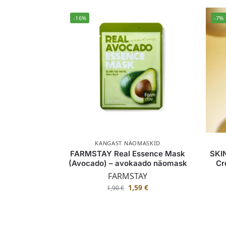
-16%
-7%
KANGAST NÄOMASKID
FARMSTAY Real Essence Mask
SKI
(Avocado) – avokaado näomask
Cr
FARMSTAY
1,59
€
1,90
€