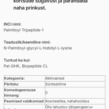
kortsude sügavust ja parandada
naha prinkust.
INCI nimi:
Palmitoyl Tripeptide-1
Teaduslik/keemiline nimi:
N-Palmitoyl-glycyl-L-histidyl-L-lysine
Tuntud ka kui:
Pal-GHK, Biopeptide CL
Kategooria:
Aktiivained
Päritolu:
Sünteetiline
Komedogeensuse
0
hinnang:
Peamised valdkonnad:
Kosmeetika, nahahooldus
Õlis lahustuv (dispergeeruv