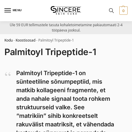
MENU
0
Üle 59 EUR tellimustele tasuta kohaletoimetamine pakiautomaati 2-4
tööpäeva jooksul.
Kodu
-
Koostisosad
-
Palmitoyl Tripeptide-1
Palmitoyl Tripeptide-1
Palmitoyl Tripeptide-1 on
sünteetiline sõnumpeptiid, mis
matkib kollageeni fragmente, et
anda nahale signaal toota rohkem
struktuurseid valke. See
“matrikiin” sihib konkreetselt
rakuvälist maatriksit, et vähendada