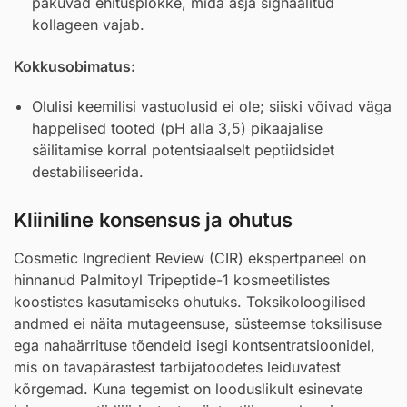
pakuvad ehitusplokke, mida äsja signaalitud
kollageen vajab.
Kokkusobimatus:
Olulisi keemilisi vastuolusid ei ole; siiski võivad väga
happelised tooted (pH alla 3,5) pikaajalise
säilitamise korral potentsiaalselt peptiidsidet
destabiliseerida.
Kliiniline konsensus ja ohutus
Cosmetic Ingredient Review (CIR) ekspertpaneel on
hinnanud Palmitoyl Tripeptide-1 kosmeetilistes
koostistes kasutamiseks ohutuks. Toksikoloogilised
andmed ei näita mutageensuse, süsteemse toksilisuse
ega nahaärrituse tõendeid isegi kontsentratsioonidel,
mis on tavapärastest tarbijatoodetes leiduvatest
kõrgemad. Kuna tegemist on looduslikult esinevate