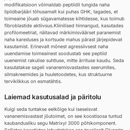
modifikatsioon võimaldab peptiidil tungida naha
lipiidbarjääri tõhusamalt kui puhas GHK, tagades, et
toimeaine jõuab sügavamatesse kihtidesse, kus toimub
fibroblastide aktiivsus.Kliinilised hinnangud, kasutades
profilomeetriat, näitavad märkimisväärset paranemist
naha kareduses ja kortsude mahus pärast järjepidevat
kasutamist. Erinevalt mõnest agressiivsest naha
uuendamise toimeainest soodustab see peptiid
uuenemist rakulise suhtluse, mitte ärrituse kaudu. Seda
kasutatakse sageli vananemisvastastes seerumites,
silmakreemides ja huuletoodetes, kus struktuurne
terviklikkus on esmatähtis.
Laiemad kasutusalad ja päritolu
Kuigi seda tuntakse eelkõige kui iseseisvat
vananemisvastast jõutoimet, on see koostisosa tuntud
kaubandusliku segu Matrixyl 3000 põhikomponent.
Sellistes koostistes lahustatakse see tavaliselt
Glycerin