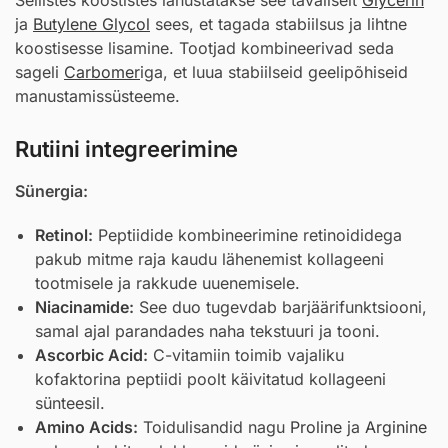
ja
Butylene Glycol
sees, et tagada stabiilsus ja lihtne
koostisesse lisamine. Tootjad kombineerivad seda
sageli
Carbomer
iga, et luua stabiilseid geelipõhiseid
manustamissüsteeme.
Rutiini integreerimine
Sünergia:
Retinol
:
Peptiidide kombineerimine retinoididega
pakub mitme raja kaudu lähenemist kollageeni
tootmisele ja rakkude uuenemisele.
Niacinamide
:
See duo tugevdab barjäärifunktsiooni,
samal ajal parandades naha tekstuuri ja tooni.
Ascorbic Acid
:
C-vitamiin toimib vajaliku
kofaktorina peptiidi poolt käivitatud kollageeni
sünteesil.
Amino Acids
:
Toidulisandid nagu
Proline
ja
Arginine