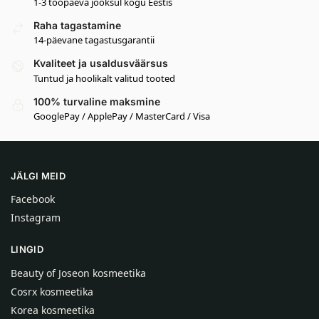
1-3 tööpäeva jooksul kogu Eestis
Raha tagastamine
14-päevane tagastusgarantii
Kvaliteet ja usaldusväärsus
Tuntud ja hoolikalt valitud tooted
100% turvaline maksmine
GooglePay / ApplePay / MasterCard / Visa
JÄLGI MEID
Facebook
Instagram
LINGID
Beauty of Joseon kosmeetika
Cosrx kosmeetika
Korea kosmeetika