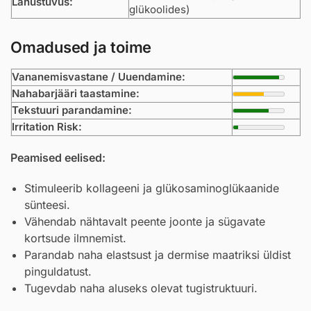
Lahustuvus:
glükoolides)
Omadused ja toime
Vananemisvastane / Uuendamine:
Nahabarjääri taastamine:
Tekstuuri parandamine:
Irritation Risk:
Peamised eelised:
Stimuleerib kollageeni ja glükosaminoglükaanide
sünteesi.
Vähendab nähtavalt peente joonte ja sügavate
kortsude ilmnemist.
Parandab naha elastsust ja dermise maatriksi üldist
pinguldatust.
Tugevdab naha aluseks olevat tugistruktuuri.