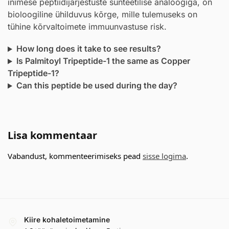
inimese peptiidijärjestuste sünteetilise analoogiga, on
bioloogiline ühilduvus kõrge, mille tulemuseks on
tühine kõrvaltoimete immuunvastuse risk.
How long does it take to see results?
Is Palmitoyl Tripeptide-1 the same as Copper
Tripeptide-1?
Can this peptide be used during the day?
Lisa kommentaar
Vabandust, kommenteerimiseks pead
sisse logima
.
Kiire kohaletoimetamine