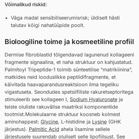
Võimalikud riskid:
Väga madal sensibiliseerumisrisk; üldiselt hästi
talutav kõigi nahatüüpide poolt.
Bioloogiline toime ja kosmeetiline profiil
Dermise fibroblastid tõlgendavad lagunenud kollageeni
fragmente signaalina, et naha struktuur on kahjustatud.
Palmitoyl Tripeptide-1 toimib sünteetilise “matrikiinina”,
matkides neid looduslikke peptiidifragmente, et
käivitada haavaparandusreaktsioon ilma tegeliku
vigastuseta. Seondudes spetsiifiliste rakuretseptoritega
stimuleerib see kollageen I,
Sodium Hyaluronate
ja
teiste oluliste rakuvälise maatriksi komponentide
tootmist.Molekulaarne struktuur koosneb kolmest
aminohappest:
Glycine
, L-histidine ja
Lysine
(GHK
järjestus).
Palmitic Acid
ahela lisamine sellele
järjestusele suurendab oluliselt selle lipofiilsust. See