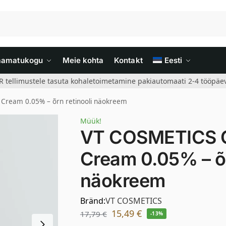
aamatukogu
Meie kohta
Kontakt
Eesti
R tellimustele tasuta kohaletoimetamine pakiautomaati 2-4 tööpäev
 Cream 0.05% – õrn retinooli näokreem
Müük!
VT COSMETICS C
Cream 0.05% – õr
näokreem
Bränd:
VT COSMETICS
15,49
€
17,79
€
-13%