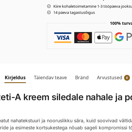
Kiire kohaletoimetamine 1-3 tööpäeva jooksu
14 päeva tagastusõigus
100% turv
Kirjeldus
Täiendav teave
Bränd
Arvustused
0
i-A kreem siledale nahale ja po
atut nahatekstuuri ja nooruslikku sära, kuid soovivad välti
ide ja esimeste kortsukestega nõuab sageli kompromissi tõ