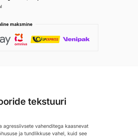
l
aline maksmine
oride tekstuuri
da agressiivsete vahenditega kaasnevat
hususe ja tundlikkuse vahel, kuid see