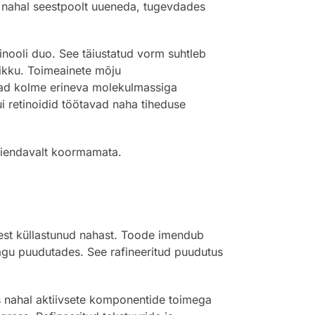
es nahal seestpoolt uueneda, tugevdades
inooli duo. See täiustatud vorm suhtleb
vikku. Toimeainete mõju
vad kolme erineva molekulmassiga
i retinoidid töötavad naha tiheduse
täiendavalt koormamata.
sest küllastunud nahast. Toode imendub
nägu puudutades. See rafineeritud puudutus
s nahal aktiivsete komponentide toimega