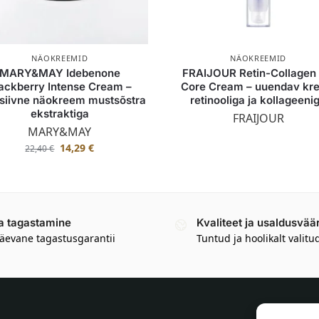
NÄOKREEMID
NÄOKREEMID
MARY&MAY Idebenone
FRAIJOUR Retin-Collagen
ackberry Intense Cream –
Core Cream – uuendav kr
nsiivne näokreem mustsõstra
retinooliga ja kollageeni
ekstraktiga
FRAIJOUR
MARY&MAY
14,29
€
22,40
€
a tagastamine
Kvaliteet ja usaldusvää
äevane tagastusgarantii
Tuntud ja hoolikalt valitu