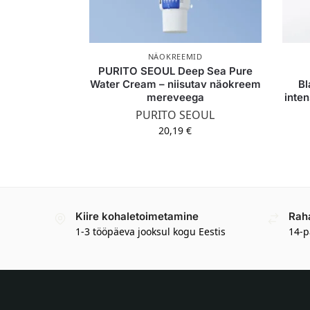
NÄOKREEMID
PURITO SEOUL Deep Sea Pure
Water Cream – niisutav näokreem
Bl
mereveega
inte
PURITO SEOUL
20,19
€
Kiire kohaletoimetamine
Rah
1-3 tööpäeva jooksul kogu Eestis
14-p