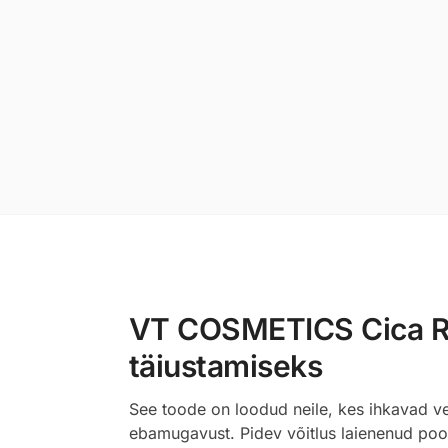
VT COSMETICS Cica Ret
täiustamiseks
See toode on loodud neile, kes ihkavad ve
ebamugavust. Pidev võitlus laienenud poor