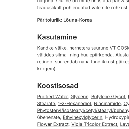
harjuda. Oluline on mitte unustada päevast
teaduslikult põhjendatud valemite rohkus
Päritoluriik: Lõuna-Korea
Kasutamine
Kandke väike, hernetera suurune VT COSME
vältides silma- ning huulepiirkonda. Alus
retinool suurendab naha tundlikkust päike
kõrgem).
Koostisosad
Purified Water
,
Glycerin
,
Butylene Glycol
,
Stearate
,
1-2-Hexanediol
,
Niacinamide
,
Cy
Phytosteryl/isostearyl/cetyl/stearyl/beheny
6behenate,
Ethylhexylglycerin
, Hydroxypi
Flower Extract
,
Viola Tricolor Extract
,
Lava