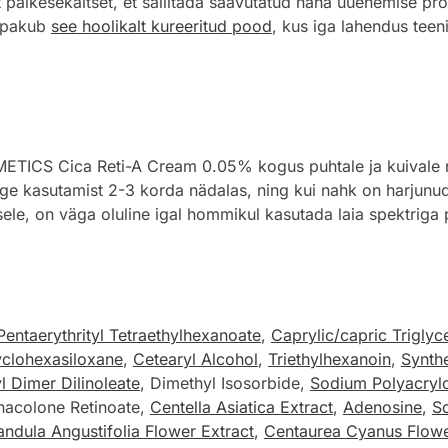
 päikesekaitset, et säilitada saavutatud naha uuenemise prog
t pakub
see hoolikalt kureeritud pood
, kus iga lahendus teeni
TICS Cica Reti-A Cream 0.05% kogus puhtale ja kuivale nä
tage kasutamist 2-3 korda nädalas, ning kui nahk on harjunu
sele, on väga oluline igal hommikul kasutada laia spektriga
Pentaerythrityl Tetraethylhexanoate
,
Caprylic/capric Triglyc
clohexasiloxane
,
Cetearyl Alcohol
,
Triethylhexanoin
,
Synth
l Dimer Dilinoleate
, Dimethyl Isosorbide,
Sodium Polyacrylo
nacolone Retinoate,
Centella Asiatica Extract
,
Adenosine
,
S
ndula Angustifolia Flower Extract
,
Centaurea Cyanus Flowe