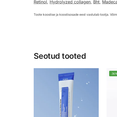
Retinol
,
Hydrolyzed collagen
,
Bht
,
Madeca
Toote koostise ja koostisosade eest vastutab tootja. Võim
Seotud tooted
-36