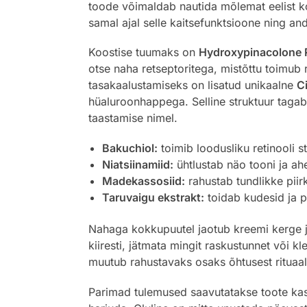
toode võimaldab nautida mõlemat eelist ko
samal ajal selle kaitsefunktsioone ning a
Koostise tuumaks on
Hydroxypinacolone 
otse naha retseptoritega, mistõttu toimub 
tasakaalustamiseks on lisatud unikaalne
C
hüaluroonhappega. Selline struktuur tagab
taastamise nimel.
Bakuchiol:
toimib loodusliku retinooli 
Niatsiinamiid:
ühtlustab näo tooni ja ah
Madekassosiid:
rahustab tundlikke piirk
Taruvaigu ekstrakt:
toidab kudesid ja 
Nahaga kokkupuutel jaotub kreemi kerge ja
kiiresti, jätmata mingit raskustunnet või
muutub rahustavaks osaks õhtusest rituaal
Parimad tulemused saavutatakse toote kasu