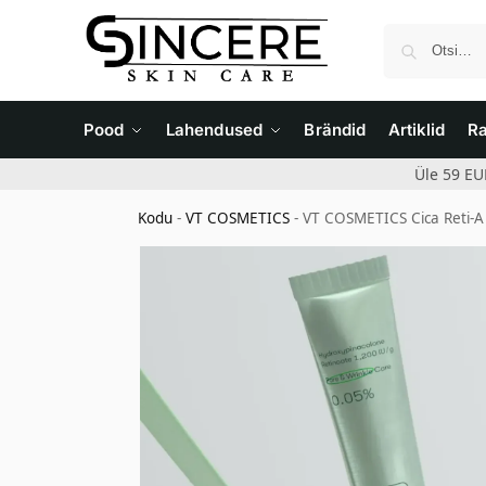
Pood
Lahendused
Brändid
Artiklid
R
Üle 59 EU
Kodu
-
VT COSMETICS
-
VT COSMETICS Cica Reti-A