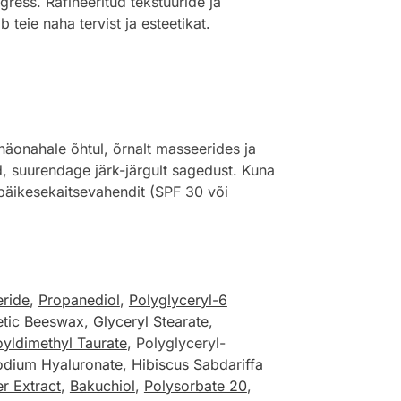
ress. Rafineeritud tekstuuride ja
b teie naha tervist ja esteetikat.
onahale õhtul, õrnalt masseerides ja
d, suurendage järk-järgult sagedust. Kuna
 päikesekaitsevahendit (SPF 30 või
eride
,
Propanediol
,
Polyglyceryl-6
etic Beeswax
,
Glyceryl Stearate
,
yldimethyl Taurate
, Polyglyceryl-
odium Hyaluronate
,
Hibiscus Sabdariffa
r Extract
,
Bakuchiol
,
Polysorbate 20
,