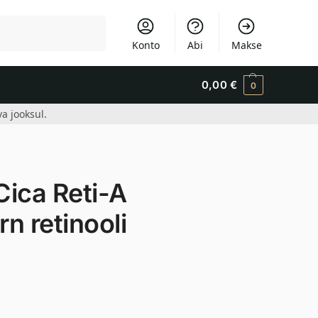
Otsi
Konto
Abi
Makse
0,00
€
0
a jooksul.
ica Reti-A
n retinooli