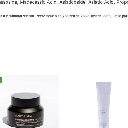
ssoside
,
Madecassic Acid
,
Asiaticoside
,
Asiatic Acid
,
Propo
alike muudatuste tõttu soovitame alati kontrollida koostisosade loetelu otse pak
%