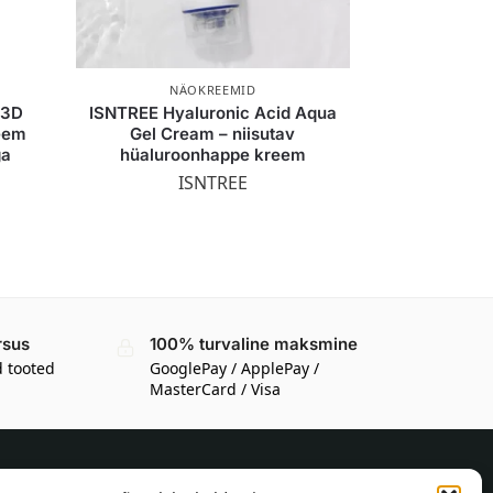
NÄOKREEMID
 3D
ISNTREE Hyaluronic Acid Aqua
eem
Gel Cream – niisutav
ga
hüaluroonhappe kreem
ISNTREE
rsus
100% turvaline maksmine
d tooted
GooglePay / ApplePay /
MasterCard / Visa