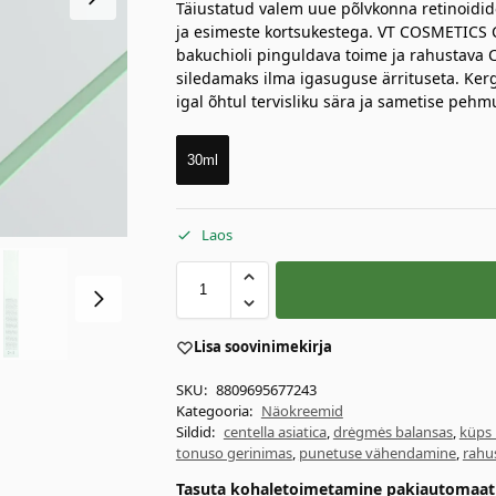
Täiustatud valem uue põlvkonna retinoidid
ja esimeste kortsukestega. VT COSMETICS C
bakuchioli pinguldava toime ja rahustava
siledamaks ilma igasuguse ärrituseta. Ker
igal õhtul tervisliku sära ja sametise pehm
30ml
Laos
Lisa soovinimekirja
SKU:
8809695677243
Kategooria:
Näokreemid
Sildid:
centella asiatica
,
drėgmės balansas
,
küps
tonuso gerinimas
,
punetuse vähendamine
,
rahu
Tasuta kohaletoimetamine pakiautomaati 