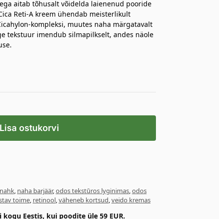
ega aitab tõhusalt võidelda laienenud pooride
ica Reti-A kreem ühendab meisterlikult
 Cicahylon-kompleksi, muutes naha märgatavalt
ge tekstuur imendub silmapilkselt, andes näole
use.
Lisa ostukorvi
 nahk
,
naha barjäär
,
odos tekstūros lyginimas
,
odos
stav toime
,
retinool
,
väheneb kortsud
,
veido kremas
kogu Eestis, kui poodite üle 59 EUR.