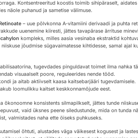
rraga. Kontsentreeritud koostis toimib sihipäraselt, aidat
ndes näole puhanud ja sametise välimuse.
Retinoate
– uue põlvkonna A-vitamiini derivaadi ja puhta ret
rakkude uuenemine kiiresti, jättes tavapärase ärrituse mine
icahylon
kompleks, milles aasia vesinaba ekstraktid kohtu
 niiskuse jõudmise sügavaimatesse kihtidesse, samal ajal ku
stabilisaatorina, tugevdades pinguldavat toimet ilma nahka 
endab visuaalselt poore, reguleerides nende tööd.
ondi ja aitab aktiivselt kaasa kaitsebarjääri tugevdamisele.
pakub loomulikku kaitset keskkonnamõjude eest.
 ökonoomne konsistents silmapilkselt, jättes tunde niisku
 kleepuvust, vaid üksnes peene siledustunde, mida on tunda 
ist, valmistades naha ette öiseks puhkuseks.
tamisel õhtuti, alustades väga väikesest kogusest ja laste