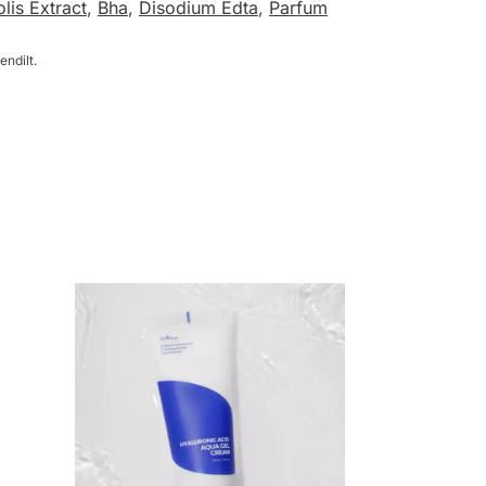
lis Extract
,
Bha
,
Disodium Edta
,
Parfum
endilt.