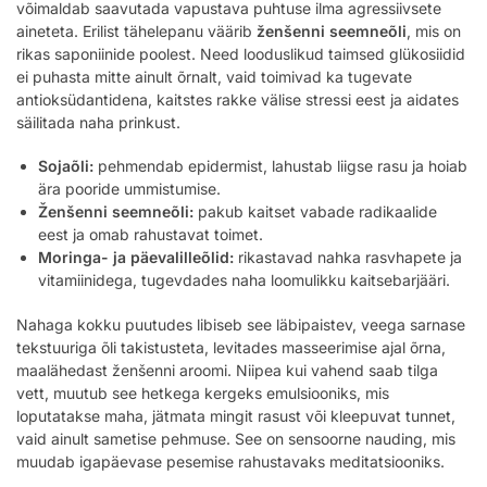
võimaldab saavutada vapustava puhtuse ilma agressiivsete
aineteta. Erilist tähelepanu väärib
ženšenni seemneõli
, mis on
rikas saponiinide poolest. Need looduslikud taimsed glükosiidid
ei puhasta mitte ainult õrnalt, vaid toimivad ka tugevate
antioksüdantidena, kaitstes rakke välise stressi eest ja aidates
säilitada naha prinkust.
Sojaõli:
pehmendab epidermist, lahustab liigse rasu ja hoiab
ära pooride ummistumise.
Ženšenni seemneõli:
pakub kaitset vabade radikaalide
eest ja omab rahustavat toimet.
Moringa- ja päevalilleõlid:
rikastavad nahka rasvhapete ja
vitamiinidega, tugevdades naha loomulikku kaitsebarjääri.
Nahaga kokku puutudes libiseb see läbipaistev, veega sarnase
tekstuuriga õli takistusteta, levitades masseerimise ajal õrna,
maalähedast ženšenni aroomi. Niipea kui vahend saab tilga
vett, muutub see hetkega kergeks emulsiooniks, mis
loputatakse maha, jätmata mingit rasust või kleepuvat tunnet,
vaid ainult sametise pehmuse. See on sensoorne nauding, mis
muudab igapäevase pesemise rahustavaks meditatsiooniks.