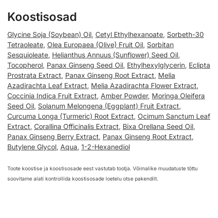
Koostisosad
Glycine Soja (Soybean) Oil
,
Cetyl Ethylhexanoate
,
Sorbeth-30
Tetraoleate
,
Olea Europaea (Olive) Fruit Oil
,
Sorbitan
Sesquioleate
,
Helianthus Annuus (Sunflower) Seed Oil
,
Tocopherol
,
Panax Ginseng Seed Oil
,
Ethylhexylglycerin
,
Eclipta
Prostrata Extract
,
Panax Ginseng Root Extract
,
Melia
Azadirachta Leaf Extract
,
Melia Azadirachta Flower Extract
,
Coccinia Indica Fruit Extract
,
Amber Powder
,
Moringa Oleifera
Seed Oil
,
Solanum Melongena (Eggplant) Fruit Extract
,
Curcuma Longa (Turmeric) Root Extract
,
Ocimum Sanctum Leaf
Extract
,
Corallina Officinalis Extract
,
Bixa Orellana Seed Oil
,
Panax Ginseng Berry Extract
,
Panax Ginseng Root Extract
,
Butylene Glycol
,
Aqua
,
1-2-Hexanediol
Toote koostise ja koostisosade eest vastutab tootja. Võimalike muudatuste tõttu
soovitame alati kontrollida koostisosade loetelu otse pakendilt.