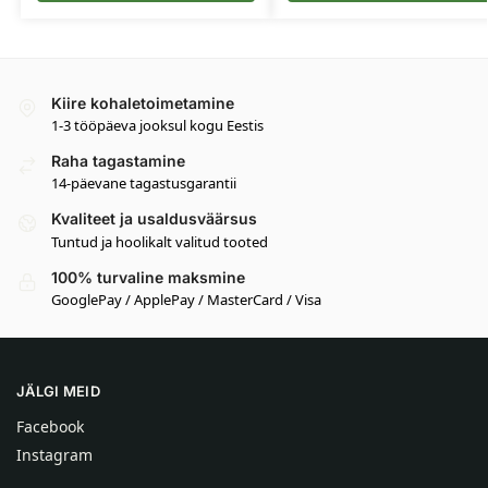
Kiire kohaletoimetamine
1-3 tööpäeva jooksul kogu Eestis
Raha tagastamine
14-päevane tagastusgarantii
Kvaliteet ja usaldusväärsus
Tuntud ja hoolikalt valitud tooted
100% turvaline maksmine
GooglePay / ApplePay / MasterCard / Visa
JÄLGI MEID
Facebook
Instagram