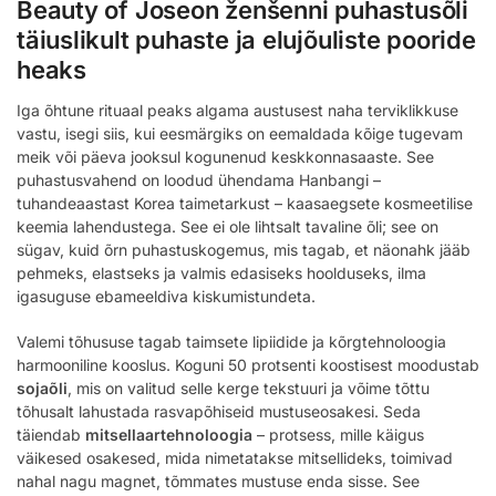
Beauty of Joseon ženšenni puhastusõli
täiuslikult puhaste ja elujõuliste pooride
heaks
Iga õhtune rituaal peaks algama austusest naha terviklikkuse
vastu, isegi siis, kui eesmärgiks on eemaldada kõige tugevam
meik või päeva jooksul kogunenud keskkonnasaaste. See
puhastusvahend on loodud ühendama Hanbangi –
tuhandeaastast Korea taimetarkust – kaasaegsete kosmeetilise
keemia lahendustega. See ei ole lihtsalt tavaline õli; see on
sügav, kuid õrn puhastuskogemus, mis tagab, et näonahk jääb
pehmeks, elastseks ja valmis edasiseks hoolduseks, ilma
igasuguse ebameeldiva kiskumistundeta.
Valemi tõhususe tagab taimsete lipiidide ja kõrgtehnoloogia
harmooniline kooslus. Koguni 50 protsenti koostisest moodustab
sojaõli
, mis on valitud selle kerge tekstuuri ja võime tõttu
tõhusalt lahustada rasvapõhiseid mustuseosakesi. Seda
täiendab
mitsellaartehnoloogia
– protsess, mille käigus
väikesed osakesed, mida nimetatakse mitsellideks, toimivad
nahal nagu magnet, tõmmates mustuse enda sisse. See