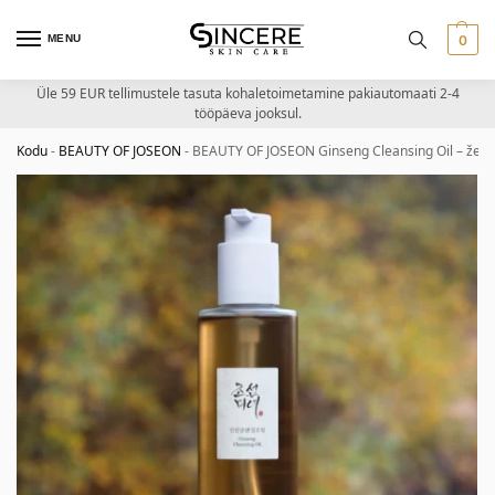
MENU
0
Üle 59 EUR tellimustele tasuta kohaletoimetamine pakiautomaati 2-4
tööpäeva jooksul.
Kodu
-
BEAUTY OF JOSEON
-
BEAUTY OF JOSEON Ginseng Cleansing Oil – ženš