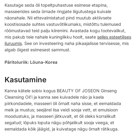
Kasutage seda õli topeltpuhastuse esimese etapina,
masseerides seda õrnade ringjate liigutustega kuivale
näonahale. Nii ettevalmistatud pind muutub aktiivsete
koostisosade suhtes vastuvõtlikumaks, mistõttu tulemused
rõõmustavad teid palju kiiremini. Avastada kogu tootevalikut,
mis pakub teie nahale kuninglikku hoolt, saate
selles esteetilises
iluruumis
. See on investeering naha pikaajalisse tervisesse, mis
algab õigest esimesest sammust.
Päritoluriik: Lõuna-Korea
Kasutamine
Kanna kätele sobiv kogus BEAUTY OF JOSEON Ginseng
Cleansing Oil’i ja kanna see kuivadele näo ja kaela
piirkondadele, masseeri õli õrnalt naha sisse, et eemaldada
meik ja mustus; seejärel lisa veidi sooja vett, et emulsioon
moodustuks, ja masseeri jätkuvalt, et õli oleks korralikult
segatud; lõpuks loputa nägu põhjalikult sooja veega, et
eemaldada kõik jäägid, ja kuivatage nägu õrnalt rätikuga.