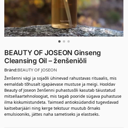
BEAUTY OF JOSEON Ginseng
Cleansing Oil – ženšeniõli
Bränd:
BEAUTY OF JOSEON
Ženšenni vägi ja sojaõli ühinevad rahustavas rituaalis, mis
eemaldab tõhusalt igapäevase mustuse ja meigi. Hooldav
Beauty of Joseon ženšenni puhastusõli kasutab täiustatud
mitsellaartehnoloogiat, mis tagab pooride sügava puhastuse
ilma kiskumistundeta. Taimsed antioksüdandid tugevdavad
kaitsebarjääri ning kerge tekstuur muutub õrnaks
emulsiooniks, jättes naha sametiseks ja elastseks.