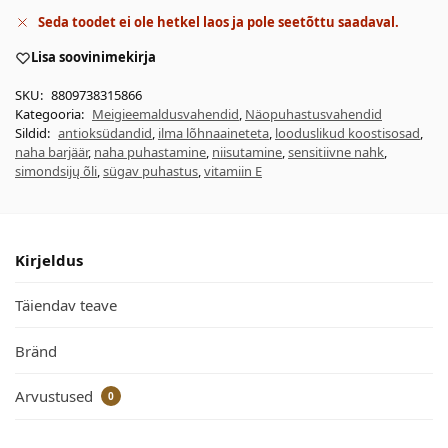
Seda toodet ei ole hetkel laos ja pole seetõttu saadaval.
Lisa soovinimekirja
SKU:
8809738315866
Kategooria:
Meigieemaldusvahendid
,
Näopuhastusvahendid
Sildid:
antioksüdandid
,
ilma lõhnaaineteta
,
looduslikud koostisosad
,
naha barjäär
,
naha puhastamine
,
niisutamine
,
sensitiivne nahk
,
simondsijų õli
,
sügav puhastus
,
vitamiin E
Kirjeldus
Täiendav teave
Bränd
Arvustused
0