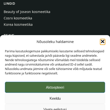
LINGID
Beauty of Joseon kosmeetika
Cosrx kosmeetika
Korea kosmeetika
TEAVE
Nõusoleku haldamine
Meist
Kontaktid
Parima kasutuskogemuse pakkumiseks kasutame selliseid tehnoloogiaid
nagu küpsised, et salvestada ja/või pääseda ligi seadme andmetele.
Abi
Nende tehnoloogiatega nõustumine võimaldab meil töödelda selliseid
andmeid nagu sirvimiskäitumine või unikaalsed ID-d sellel saidil.
TEAVE OSTJALE
Nõusoleku andmata jätmine või selle tühistamine võib mõjutada teatud
funktsioone ja funktsioone negatiivselt.
Tarnetingimused
Tingimused
Aktsepteeri
Privaatsuspoliitika
Veebikaart
Keeldu
©
2026
SincereSkin.ee
Kõik õigused kaitstud.
Vaata eelistusi