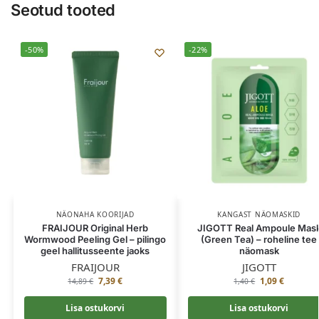
Seotud tooted
-50%
-22%
NÄONAHA KOORIJAD
KANGAST NÄOMASKID
FRAIJOUR Original Herb
JIGOTT Real Ampoule Mas
Wormwood Peeling Gel – pilingo
(Green Tea) – roheline tee
geel hallitusseente jaoks
näomask
FRAIJOUR
JIGOTT
7,39
€
1,09
€
14,89
€
1,40
€
Lisa ostukorvi
Lisa ostukorvi