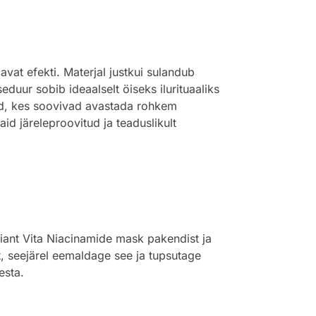
avat efekti. Materjal justkui sulandub
duur sobib ideaalselt öiseks ilurituaaliks
eed, kes soovivad avastada rohkem
aid järeleproovitud ja teaduslikult
ant Vita Niacinamide mask pakendist ja
t, seejärel eemaldage see ja tupsutage
esta.