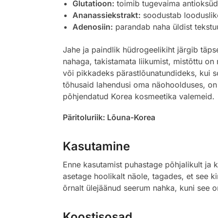
Glutatioon:
toimib tugevaima antioksüdan
Ananassiekstrakt:
soodustab looduslik
Adenosiin:
parandab naha üldist tekstuur
Jahe ja paindlik hüdrogeelikiht järgib täp
nahaga, takistamata liikumist, mistõttu on
või pikkadeks pärastlõunatundideks, kui s
tõhusaid lahendusi oma näohoolduses, o
põhjendatud Korea kosmeetika valemeid.
Päritoluriik: Lõuna-Korea
Kasutamine
Enne kasutamist puhastage põhjalikult j
asetage hoolikalt näole, tagades, et see k
õrnalt ülejäänud seerum nahka, kuni see on
Koostisosad