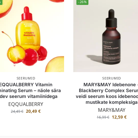
%
-26%
SEERUMID
SEERUMID
EQQUALBERRY Vitamin
MARY&MAY Idebenone 
minating Serum – näole sära
Blackberry Complex Seru
dev seerum vitamiinidega
veidi seerum koos idebenoo
mustikate kompleksiga
EQQUALBERRY
MARY&MAY
20,49
€
24,49
€
12,59
€
16,99
€