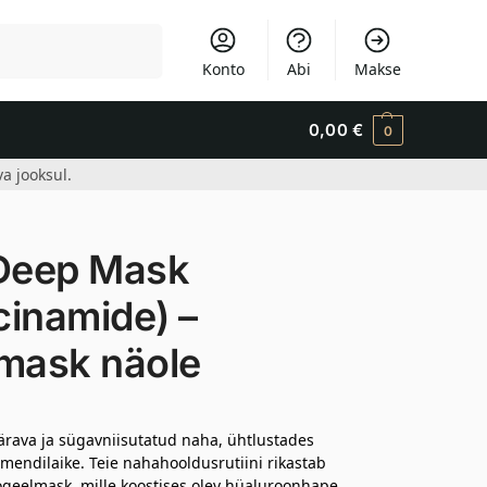
Otsi
Konto
Abi
Makse
0,00
€
0
a jooksul.
Deep Mask
cinamide) –
imask näole
särava ja sügavniisutatud naha, ühtlustades
endilaike. Teie nahahooldusrutiini rikastab
eelmask, mille koostises olev hüaluroonhape