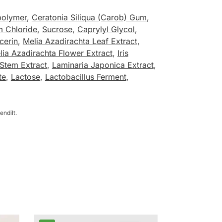
polymer
,
Ceratonia Siliqua (Carob) Gum
,
m Chloride
,
Sucrose
,
Caprylyl Glycol
,
cerin
,
Melia Azadirachta Leaf Extract
,
lia Azadirachta Flower Extract
,
Iris
/Stem Extract
,
Laminaria Japonica Extract
,
te
,
Lactose
,
Lactobacillus Ferment
,
endilt.