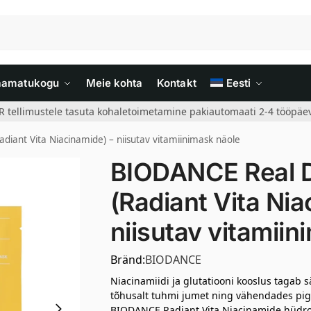
aamatukogu
Meie kohta
Kontakt
Eesti
R tellimustele tasuta kohaletoimetamine pakiautomaati 2-4 tööpäev
ant Vita Niacinamide) – niisutav vitamiinimask näole
BIODANCE Real 
(Radiant Vita Nia
niisutav vitamiin
Bränd:
BIODANCE
Niacinamiidi ja glutatiooni kooslus tagab 
tõhusalt tuhmi jumet ning vähendades pigm
BIODANCE Radiant Vita Niacinamide hüdrog