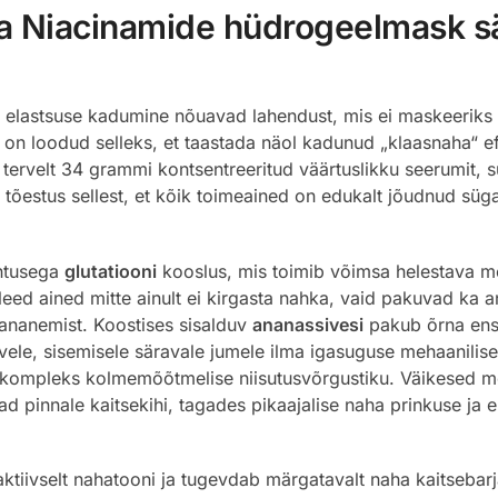
 Niacinamide hüdrogeelmask sä
elastsuse kadumine nõuavad lahendust, mis ei maskeeriks p
n loodud selleks, et taastada näol kadunud „klaasnaha“ efek
ervelt 34 grammi kontsentreeritud väärtuslikku seerumit, su
 tõestus sellest, et kõik toimeained on edukalt jõudnud süg
htusega
glutatiooni
kooslus, mis toimib võimsa helestava 
ed ained mitte ainult ei kirgasta nahka, vaid pakuvad ka an
vananemist. Koostises sisalduv
ananassivesi
pakub õrna ensü
ele, sisemisele säravale jumele ilma igasuguse mehaanilis
kompleks kolmemõõtmelise niisutusvõrgustiku. Väikesed mo
ad pinnale kaitsekihi, tagades pikaajalise naha prinkuse ja
ktiivselt nahatooni ja tugevdab märgatavalt naha kaitsebarj