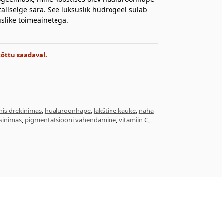
allselge sära. See luksuslik hüdrogeel sulab
uslike toimeainetega.
tõttu saadaval.
nis drėkinimas
,
hüaluroonhape
,
lakštinė kaukė
,
naha
sinimas
,
pigmentatsiooni vähendamine
,
vitamiin C
,