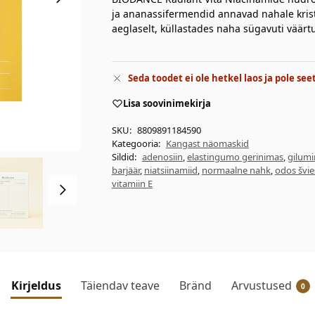
ja ananassifermendid annavad nahale krist
aeglaselt, küllastades naha sügavuti väärt
Seda toodet ei ole hetkel laos ja pole see
Lisa soovinimekirja
SKU:
8809891184590
Kategooria:
Kangast näomaskid
Sildid:
adenosiin
,
elastingumo gerinimas
,
gilumi
barjäär
,
niatsiinamiid
,
normaalne nahk
,
odos švie
vitamiin E
Kirjeldus
Täiendav teave
Bränd
Arvustused
0