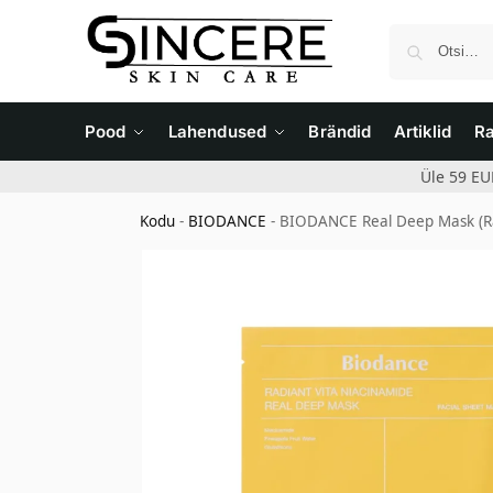
Pood
Lahendused
Brändid
Artiklid
R
Üle 59 EU
Kodu
-
BIODANCE
-
BIODANCE Real Deep Mask (Radi