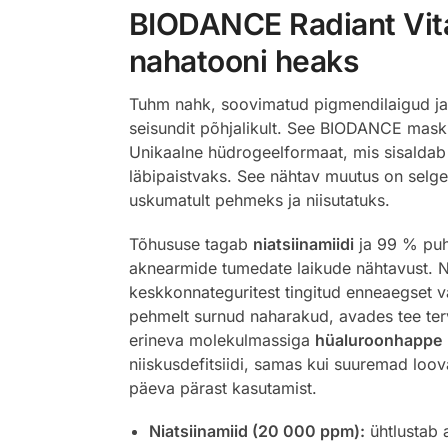
BIODANCE Radiant Vita
nahatooni heaks
Tuhm nahk, soovimatud pigmendilaigud ja 
seisundit põhjalikult. See BIODANCE mask o
Unikaalne hüdrogeelformaat, mis sisaldab t
läbipaistvaks. See nähtav muutus on selge
uskumatult pehmeks ja niisutatuks.
Tõhususe tagab
niatsiinamiidi
ja 99 % pu
aknearmide tumedate laikude nähtavust. Ne
keskkonnateguritest tingitud enneaegset 
pehmelt surnud naharakud, avades tee terv
erineva molekulmassiga
hüaluroonhappe
niiskusdefitsiidi, samas kui suuremad loov
päeva pärast kasutamist.
Niatsiinamiid (20 000 ppm):
ühtlustab a