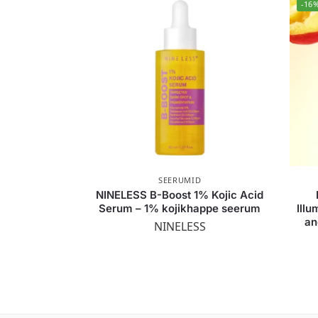
-16
SEERUMID
NINELESS B-Boost 1% Kojic Acid
Serum – 1% kojikhappe seerum
Illu
an
NINELESS