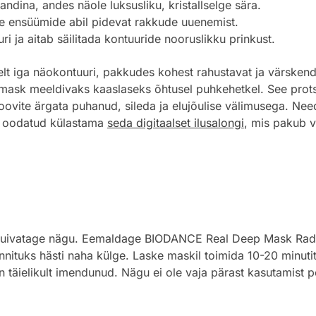
dina, andes näole luksusliku, kristallselge sära.
e ensüümide abil pidevat rakkude uuenemist.
i ja aitab säilitada kontuuride nooruslikku prinkust.
selt iga näokontuuri, pakkudes kohest rahustavat ja värskend
 mask meeldivaks kaaslaseks õhtusel puhkehetkel. See protse
oovite ärgata puhanud, sileda ja elujõulise välimusega. N
n oodatud külastama
seda digitaalset ilusalongi
, mis pakub v
a kuivatage nägu. Eemaldage BIODANCE Real Deep Mask Radi
innituks hästi naha külge. Laske maskil toimida 10-20 minuti
 täielikult imendunud. Nägu ei ole vaja pärast kasutamist p