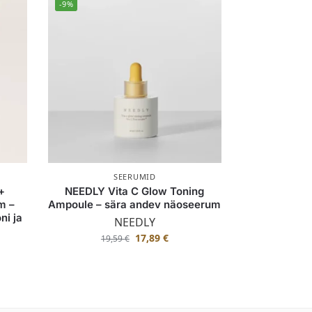
-9%
SEERUMID
+
NEEDLY Vita C Glow Toning
m –
Ampoule – sära andev näoseerum
ni ja
NEEDLY
17,89
€
19,59
€