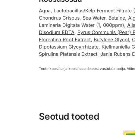
Aqua
, Lactobacillus/Kelp Ferment Filtrat
Chondrus Crispus,
Sea Water
,
Betaine
,
Alg
Laminaria Digitata Water (1, 000ppm),
All
Disodium EDTA
,
Pyrus Communis (Pear) Fr
Florentina Root Extract
,
Butylene Glycol
,
C
Dipotassium Glycyrrhizate
, Kjellmaniella 
Spirulina Platensis Extract
,
Jania Rubens E
Toote koostise ja koostisosade eest vastutab tootja. Võim
Seotud tooted