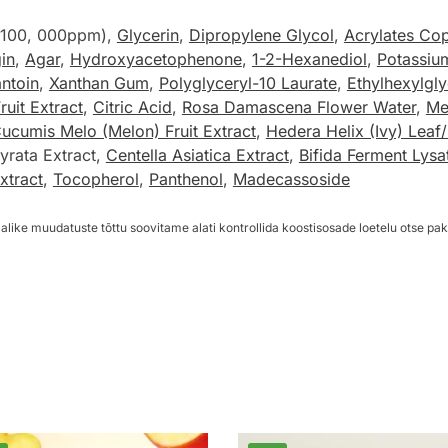
e (100, 000ppm),
Glycerin
,
Dipropylene Glycol
,
Acrylates Co
in
,
Agar
,
Hydroxyacetophenone
,
1-2-Hexanediol
,
Potassiu
antoin
,
Xanthan Gum
,
Polyglyceryl-10 Laurate
,
Ethylhexylgly
uit Extract
,
Citric Acid
,
Rosa Damascena Flower Water
,
Me
ucumis Melo (Melon) Fruit Extract
,
Hedera Helix (Ivy) Leaf
Gyrata Extract,
Centella Asiatica Extract
,
Bifida Ferment Lysa
xtract
,
Tocopherol
,
Panthenol
,
Madecassoside
alike muudatuste tõttu soovitame alati kontrollida koostisosade loetelu otse pak