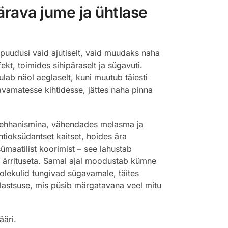
rava jume ja ühtlase
uudusi vaid ajutiselt, vaid muudaks naha
t, toimides sihipäraselt ja sügavuti.
lab näol aeglaselt, kuni muutub täiesti
avamatesse kihtidesse, jättes naha pinna
mehhanismina, vähendades melasma ja
tioksüdantset kaitset, hoides ära
maatilist koorimist – see lahustab
e ärrituseta. Samal ajal moodustab kümne
lekulid tungivad sügavamale, täites
 elastsuse, mis püsib märgatavana veel mitu
ääri.