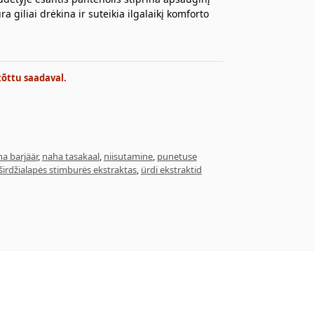
 giliai drėkina ir suteikia ilgalaikį komforto
tõttu saadaval.
a barjäär
,
naha tasakaal
,
niisutamine
,
punetuse
širdžialapės stimburės ekstraktas
,
ürdi ekstraktid