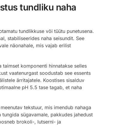
stus tundliku naha
otamatu tundlikkuse või tüütu punetusena.
l, stabiliseerides naha seisundit. See
vale näonahale, mis vajab erilist
 taimset komponenti hinnatakse selles
ikust vaatenurgast soodustab see essents
istele ärritajatele. Koostises sisalduv
optimaalne pH 5.5 tase tagab, et naha
tt meenutav tekstuur, mis imendub nahaga
eta tungida sügavamale, pakkudes jahedust
sneb brokoli-, lutserni- ja