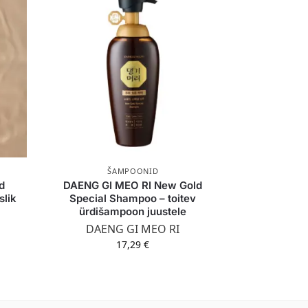
ŠAMPOONID
d
DAENG GI MEO RI New Gold
lik
Special Shampoo – toitev
ürdišampoon juustele
DAENG GI MEO RI
17,29
€