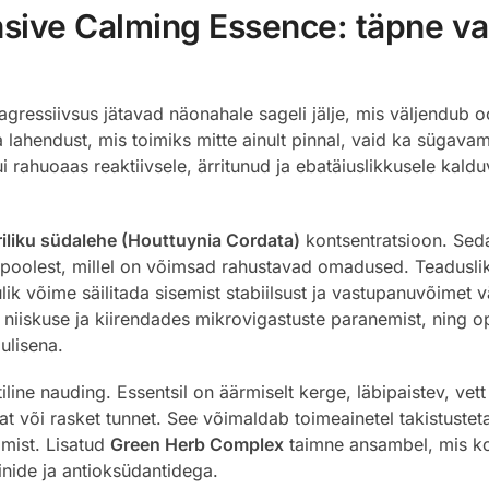
ensive Calming Essence: täpne va
gressiivsus jätavad näonahale sageli jälje, mis väljendub o
lahendust, mis toimiks mitte ainult pinnal, vaid ka sügavama
i rahuoaas reaktiivsele, ärritunud ja ebatäiuslikkusele kaldu
iliku südalehe (Houttuynia Cordata)
kontsentratsioon. Seda
ini poolest, millel on võimsad rahustavad omadused. Teadusl
 võime säilitada sisemist stabiilsust ja vastupanuvõimet väl
s niiskuse ja kiirendades mikrovigastuste paranemist, ning 
ulisena.
line nauding. Essentsil on äärmiselt kerge, läbipaistev, ve
vat või rasket tunnet. See võimaldab toimeainetel takistust
mist. Lisatud
Green Herb Complex
taimne ansambel, mis koo
inide ja antioksüdantidega.