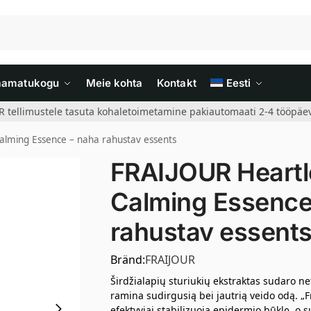
aamatukogu
Meie kohta
Kontakt
Eesti
R tellimustele tasuta kohaletoimetamine pakiautomaati 2-4 tööpäev
alming Essence – naha rahustav essents
FRAIJOUR Heartle
Calming Essence
rahustav essent
Bränd:
FRAIJOUR
Širdžialapių sturiukių ekstraktas sudaro ne
ramina sudirgusią bei jautrią veido odą. „F
efektyviai stabilizuoja epidermio būklę, o 