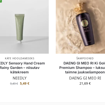
%
KÄTE HOOLDAMISEKS
ŠAMPOONID
EDLY Sensory Hand Cream
DAENG GI MEO RI Ki Gol
Rainy Garden – niisutav
Premium Shampoo – luksus
kätekreem
taimne juuksešampoon
NEEDLY
DAENG GI MEO RI
5,49
€
21,69
€
9,49
€