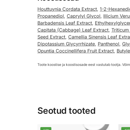
Houttuynia Cordata Extract
,
1-2-Hexanedi
Propanediol
,
Caprylyl Glycol
,
Illicium Ver
Barbadensis Leaf Extract
,
Ethylhexylglyce
Capitata (Cabbage) Leaf Extract
,
Triticum
Seed Extract
,
Camellia Sinensis Leaf Extra
Dipotassium Glycyrrhizate
,
Panthenol
,
Gly
Opuntia Coccinellifera Fruit Extract
,
Butyl
Toote koostise ja koostisosade eest vastutab tootja. Võim
Seotud tooted