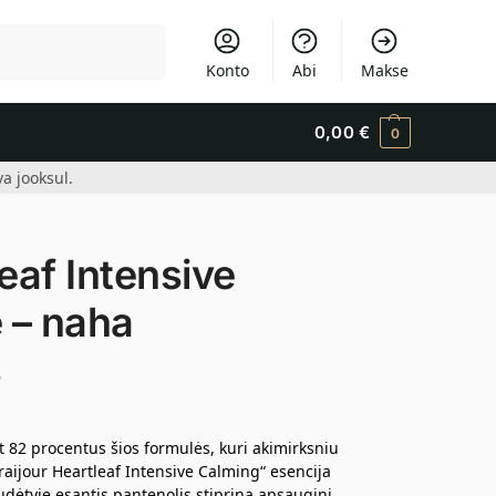
Otsi
Konto
Abi
Makse
0,00
€
0
a jooksul.
af Intensive
 – naha
s
t 82 procentus šios formulės, kuri akimirksniu
raijour Heartleaf Intensive Calming“ esencija
sudėtyje esantis pantenolis stiprina apsauginį