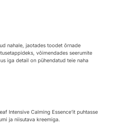
itud nahale, jaotades toodet õrnade
sutusetappideks, võimendades seerumite
kus iga detail on pühendatud teie naha
eaf Intensive Calming Essence’it puhtasse
umi ja niisutava kreemiga.