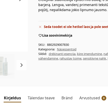
barjerą. Lengva, vandenį primenanti tekstūra
pojūtį, nepalikdama jokio lipnumo jausmo.
Seda toodet ei ole hetkel laos ja pole see
Lisa soovinimekirja
SKU:
8802929007830
Kategooria:
Näoessentsid
Sildid:
drėkinanti esencija
,
kiire imendumine
,
nah
vähendamine
,
rahustav toime
,
sensitiivne nahk
,
Kirjeldus
Täiendav teave
Bränd
Arvustused
0