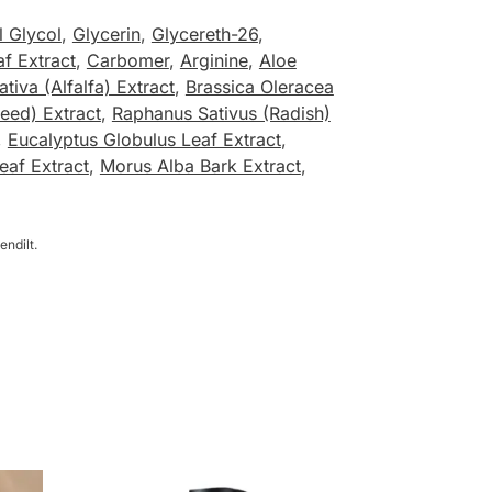
l Glycol
,
Glycerin
,
Glycereth-26
,
af Extract
,
Carbomer
,
Arginine
,
Aloe
iva (Alfalfa) Extract
,
Brassica Oleracea
eed) Extract
,
Raphanus Sativus (Radish)
,
Eucalyptus Globulus Leaf Extract
,
eaf Extract
,
Morus Alba Bark Extract
,
endilt.