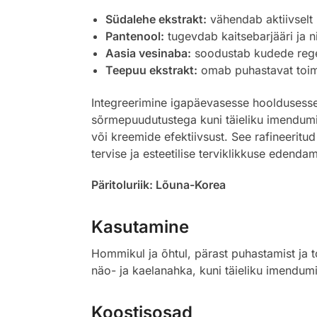
Südalehe ekstrakt:
vähendab aktiivselt 
Pantenool:
tugevdab kaitsebarjääri ja ni
Aasia vesinaba:
soodustab kudede regen
Teepuu ekstrakt:
omab puhastavat toime
Integreerimine igapäevasesse hooldusesse o
sõrmepuudutustega kuni täieliku imendumi
või kreemide efektiivsust. See rafineeritu
tervise ja esteetilise terviklikkuse edendam
Päritoluriik: Lõuna-Korea
Kasutamine
Hommikul ja õhtul, pärast puhastamist ja 
näo- ja kaelanahka, kuni täieliku imendumi
Koostisosad