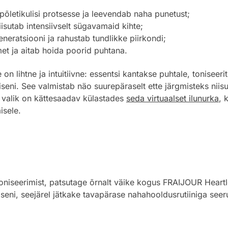
põletikulisi protsesse ja leevendab naha punetust;
isutab intensiivselt sügavamaid kihte;
eratsiooni ja rahustab tundlikke piirkondi;
t ja aitab hoida poorid puhtana.
n lihtne ja intuitiivne: essentsi kantakse puhtale, toniseer
seni. See valmistab näo suurepäraselt ette järgmisteks nii
d valik on kättesaadav külastades
seda virtuaalset ilunurka
, 
isele.
toniseerimist, patsutage õrnalt väike kogus FRAIJOUR Heartl
seni, seejärel jätkake tavapärase nahahooldusrutiiniga seer