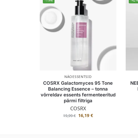
-19%
-42
NÄOESSENTSID
COSRX Galactomyces 95 Tone
NE
Balancing Essence – tonna
võrreldav essents fermenteeritud
pärmi filtriga
COSRX
16,19
€
19,99
€