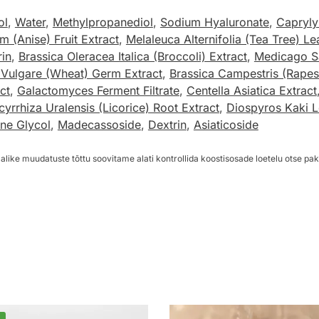
ol
,
Water
,
Methylpropanediol
,
Sodium Hyaluronate
,
Capryly
um (Anise) Fruit Extract
,
Melaleuca Alternifolia (Tea Tree) Le
rin
,
Brassica Oleracea Italica (Broccoli) Extract
,
Medicago Sat
 Vulgare (Wheat) Germ Extract
,
Brassica Campestris (Rapes
ct
,
Galactomyces Ferment Filtrate
,
Centella Asiatica Extract
cyrrhiza Uralensis (Licorice) Root Extract
,
Diospyros Kaki L
ene Glycol
,
Madecassoside
,
Dextrin
,
Asiaticoside
alike muudatuste tõttu soovitame alati kontrollida koostisosade loetelu otse pak