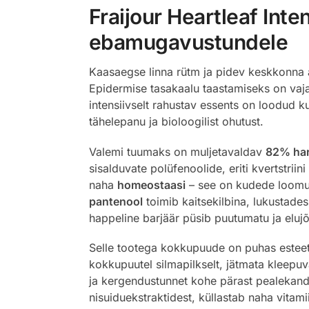
Fraijour Heartleaf Int
ebamugavustundele
Kaasaegse linna rütm ja pidev keskkonna a
Epidermise tasakaalu taastamiseks on vaja 
intensiivselt rahustav essents on loodud ku
tähelepanu ja bioloogilist ohutust.
Valemi tuumaks on muljetavaldav
82% har
sisalduvate polüfenoolide, eriti kvertstri
naha
homeostaasi
– see on kudede loomulik
pantenool
toimib kaitsekilbina, lukustade
happeline barjäär püsib puutumatu ja elujõ
Selle tootega kokkupuude on puhas esteeti
kokkupuutel silmapilkselt, jätmata kleepu
ja kergendustunnet kohe pärast pealekand
nisuiduekstraktidest, küllastab naha vitami