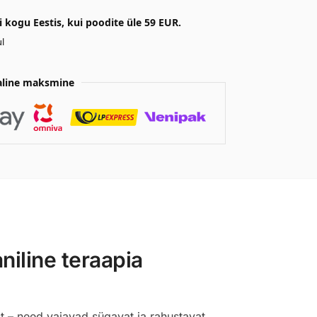
kogu Eestis, kui poodite üle 59 EUR.
l
aline maksmine
iline teraapia
t – need vajavad sügavat ja rahustavat