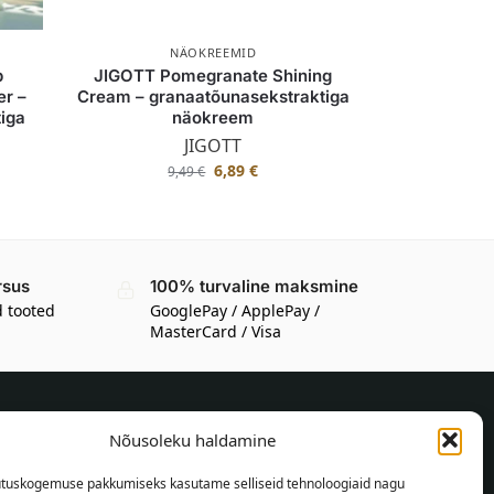
NÄOKREEMID
b
JIGOTT Pomegranate Shining
r –
Cream – granaatõunasekstraktiga
iga
näokreem
JIGOTT
6,89
€
9,49
€
rsus
100% turvaline maksmine
d tooted
GooglePay / ApplePay /
MasterCard / Visa
Nõusoleku haldamine
TEAVE OSTJALE
tuskogemuse pakkumiseks kasutame selliseid tehnoloogiaid nagu
Tarnetingimused