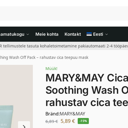
aamatukogu
Meie kohta
Kontakt
Eesti
R tellimustele tasuta kohaletoimetamine pakiautomaati 2-4 tööpäev
ing Wash Off Pack – rahustav cica teepuu mask
Müük!
MARY&MAY Cica 
Soothing Wash O
rahustav cica t
Bränd:
MARY&MAY
5,89
€
6,89
€
-15%