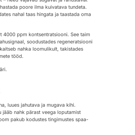
uhastada poore ilma kuivatava tundeta.
dates nahal taas hingata ja taastada oma
t 4000 ppm kontsentratsiooni. See taim
rahusignaal, soodustades regeneratsiooni
 kaitseb nahka loomulikult, takistades
rmete tööd.
äri.
.
a, luues jahutava ja mugava kihi.
ttu jääb nahk pärast veega loputamist
aroom pakub kodustes tingimustes spaa-