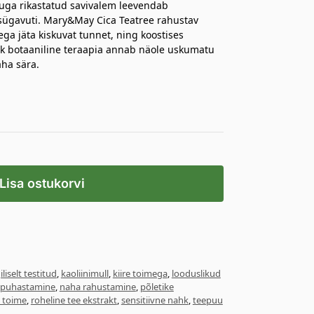
uuga rikastatud savivalem leevendab
 sügavuti. Mary&May Cica Teatree rahustav
ga jäta kiskuvat tunnet, ning koostises
lik botaaniline teraapia annab näole uskumatu
ha sära.
Lisa ostukorvi
iselt testitud
,
kaoliinimull
,
kiire toimega
,
looduslikud
 puhastamine
,
naha rahustamine
,
põletike
 toime
,
roheline tee ekstrakt
,
sensitiivne nahk
,
teepuu