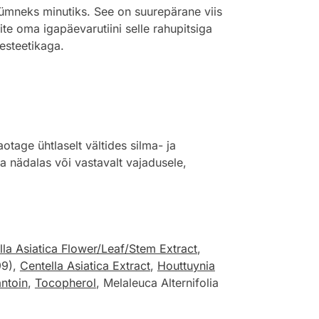
kümneks minutiks. See on suurepärane viis
te oma igapäevarutiini selle rahupitsiga
 esteetikaga.
age ühtlaselt vältides silma- ja
a nädalas või vastavalt vajadusele,
lla Asiatica Flower/Leaf/Stem Extract
,
99),
Centella Asiatica Extract
,
Houttuynia
antoin
,
Tocopherol
, Melaleuca Alternifolia