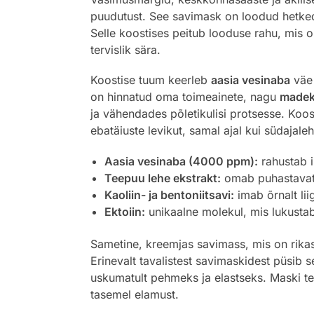
puudutust. See savimask on loodud hetkede
Selle koostises peitub looduse rahu, mis 
tervislik sära.
Koostise tuum keerleb
aasia vesinaba
väe 
on hinnatud oma toimeainete, nagu
madek
ja vähendades põletikulisi protsesse. Koo
ebatäiuste levikut, samal ajal kui südajal
Aasia vesinaba (4000 ppm):
rahustab i
Teepuu lehe ekstrakt:
omab puhastavat t
Kaoliin- ja bentoniitsavi:
imab õrnalt lii
Ektoiin:
unikaalne molekul, mis lukustab
Sametine, kreemjas savimass, mis on rikas
Erinevalt tavalistest savimaskidest püsib s
uskumatult pehmeks ja elastseks. Maski t
tasemel elamust.