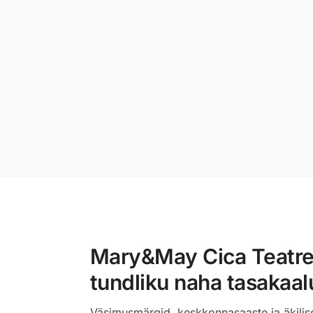
Mary&May Cica Teatree
tundliku naha tasakaa
Väsimusmärgid, keskkonnasaaste ja äkilise