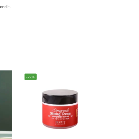
endilt.
-27%