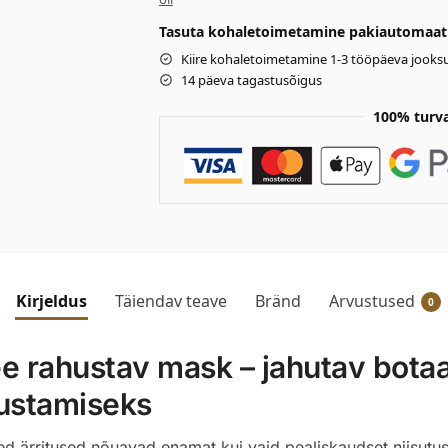
Tasuta kohaletoimetamine pakiautomaati 
Kiire kohaletoimetamine 1-3 tööpäeva jooksu
14 päeva tagastusõigus
100% turv
Kirjeldus
Täiendav teave
Bränd
Arvustused
0
 rahustav mask – jahutav botaan
lustamiseks
d ärritused nõuavad enamat kui vaid pealiskaudset niisutus