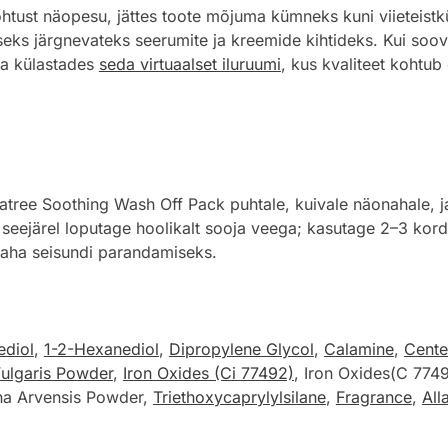
õhtust näopesu, jättes toote mõjuma kümneks kuni viieteist
eks järgnevateks seerumite ja kreemide kihtideks. Kui soovi
a külastades
seda virtuaalset iluruumi
, kus kvaliteet kohtub
ee Soothing Wash Off Pack puhtale, kuivale näonahale, jaot
 seejärel loputage hoolikalt sooja veega; kasutage 2–3 kord
naha seisundi parandamiseks.
ediol
,
1-2-Hexanediol
,
Dipropylene Glycol
,
Calamine
,
Cente
Vulgaris Powder
,
Iron Oxides (Ci 77492)
, Iron Oxides(C 774
ha Arvensis Powder,
Triethoxycaprylylsilane
,
Fragrance
,
All