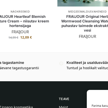
NÄOKREEMID
MEIGIEEMALDUSVAHENDID
AIJOUR Heartleaf Blemish
FRAIJOUR Original Her
ture Cream – niisutav kreem
Wormwood Cleansing Wate
hortensijaga
puhastav taimede ekstrakt
vesi
FRAIJOUR
FRAIJOUR
12,09
€
14,99
€
a tagastamine
Kvaliteet ja usaldusvää
äevane tagastusgarantii
Tuntud ja hoolikalt valitu
TEAVE
Parima kasu
f Joseon kosmeetika
Meist