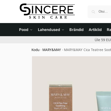
Pood
Lahendused
Brändid
Artiklid
R
Üle 59 EU
Kodu
-
MARY&MAY
-
MARY&MAY Cica Teatree Sooth