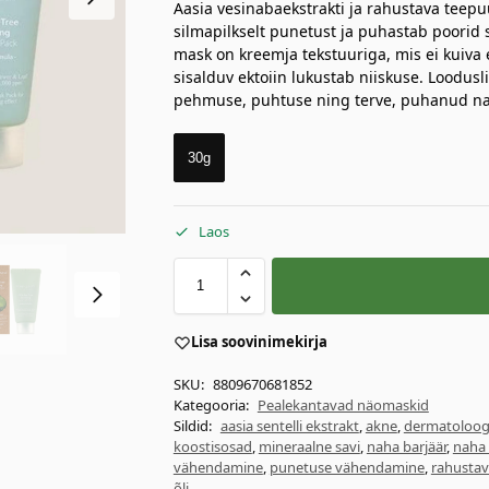
Aasia vesinabaekstrakti ja rahustava teep
silmapilkselt punetust ja puhastab poorid
mask on kreemja tekstuuriga, mis ei kuiva e
sisalduv ektoiin lukustab niiskuse. Loodus
pehmuse, puhtuse ning terve, puhanud na
30g
Laos
Lisa soovinimekirja
SKU:
8809670681852
Kategooria:
Pealekantavad näomaskid
Sildid:
aasia sentelli ekstrakt
,
akne
,
dermatoloogil
koostisosad
,
mineraalne savi
,
naha barjäär
,
naha
vähendamine
,
punetuse vähendamine
,
rahustav
õli