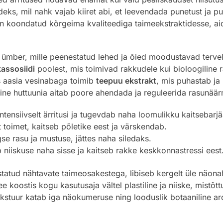
ks, mil nahk vajab kiiret abi, et leevendada punetust ja p
on koondatud kõrgeima kvaliteediga taimeekstraktidesse, ai
ümber, mille peenestatud lehed ja õied moodustavad tervel
assosiidi
poolest, mis toimivad rakkudele kui bioloogiline 
s aasia vesinabaga toimib
teepuu ekstrakt
, mis puhastab ja
ehine huttuunia aitab poore ahendada ja reguleerida rasunää
ntensiivselt ärritusi ja tugevdab naha loomulikku kaitsebarjä
oimet, kaitseb põletike eest ja värskendab.
gse rasu ja mustuse, jättes naha siledaks.
 niiskuse naha sisse ja kaitseb rakke keskkonnastressi eest
tatud nähtavate taimeosakestega, libiseb kergelt üle näonah
ee koostis kogu kasutusaja vältel plastiline ja niiske, mistõ
ekstuur katab iga näokumeruse ning looduslik botaaniline 