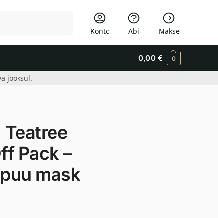
Otsi
Konto
Abi
Makse
0,00
€
0
a jooksul.
Teatree
ff Pack –
eepuu mask