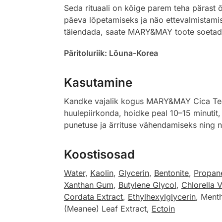
Seda rituaali on kõige parem teha pärast 
päeva lõpetamiseks ja näo ettevalmistamis
täiendada, saate MARY&MAY toote soetad
Päritoluriik: Lõuna-Korea
Kasutamine
Kandke vajalik kogus MARY&MAY Cica Teatr
huulepiirkonda, hoidke peal 10–15 minutit,
punetuse ja ärrituse vähendamiseks ning 
Koostisosad
Water
,
Kaolin
,
Glycerin
,
Bentonite
,
Propan
Xanthan Gum
,
Butylene Glycol
,
Chlorella 
Cordata Extract
,
Ethylhexylglycerin
, Ment
(Meanee) Leaf Extract,
Ectoin