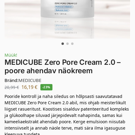
Müük!
MEDICUBE Zero Pore Cream 2.0 –
poore ahendav näokreem
Bränd:
MEDICUBE
16,19
€
20,99
€
-23%
Pooride kontroll ja naha siledus on hõlpsasti saavutatavad
MEDICUBE Zero Pore Cream 2.0 abil, mis ohjab meisterlikult
liigset rasueritust. Koostises sisalduv patenteeritud kompleks
ja glükoolhape siluvad järjepidevalt nahapinda, samas kui
kameeliaekstrakt ahendab poore. Kerge emulsioon niisutab
intensiivselt ja annab näole terve, mati sära ilma igasuguse
kleepuva tundeta.