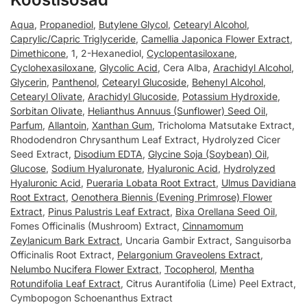
Aqua
,
Propanediol
,
Butylene Glycol
,
Cetearyl Alcohol
,
Caprylic/Capric Triglyceride
,
Camellia Japonica Flower Extract
,
Dimethicone
, 1, 2-Hexanediol,
Cyclopentasiloxane
,
Cyclohexasiloxane
,
Glycolic Acid
, Cera Alba,
Arachidyl Alcohol
,
Glycerin
,
Panthenol
,
Cetearyl Glucoside
,
Behenyl Alcohol
,
Cetearyl Olivate
,
Arachidyl Glucoside
,
Potassium Hydroxide
,
Sorbitan Olivate
,
Helianthus Annuus (Sunflower) Seed Oil
,
Parfum
,
Allantoin
,
Xanthan Gum
, Tricholoma Matsutake Extract,
Rhododendron Chrysanthum Leaf Extract, Hydrolyzed Cicer
Seed Extract,
Disodium EDTA
,
Glycine Soja (Soybean) Oil
,
Glucose
,
Sodium Hyaluronate
,
Hyaluronic Acid
,
Hydrolyzed
Hyaluronic Acid
,
Pueraria Lobata Root Extract
,
Ulmus Davidiana
Root Extract
,
Oenothera Biennis (Evening Primrose) Flower
Extract
,
Pinus Palustris Leaf Extract
,
Bixa Orellana Seed Oil
,
Fomes Officinalis (Mushroom) Extract,
Cinnamomum
Zeylanicum Bark Extract
, Uncaria Gambir Extract, Sanguisorba
Officinalis Root Extract,
Pelargonium Graveolens Extract
,
Nelumbo Nucifera Flower Extract
,
Tocopherol
,
Mentha
Rotundifolia Leaf Extract
, Citrus Aurantifolia (Lime) Peel Extract,
Cymbopogon Schoenanthus Extract