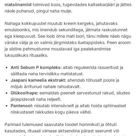
niatsiinamiid
toimivad koos, tugevdades kaitsebarjääri ja jättes
näole puhanud, pingul naha mulje.
Nahaga kokkupuutel muutub kreem kergeks, jahutavaks
emulsiooniks, mis imendub sekunditega, jätmata raskustunnet
ega kleepuvust. See loob õrna mati loori, tänu millele näeb nägu
värske välja ja on valmis järgmisteks iluetappideks. Peen aroom
ja siidine pehmustunne muudavad iga pealekandmise
luksuslikuks rituaaliks.
Anti Sebum P kompleks:
aitab reguleerida rasueritust ja
säilitada naha tervislikku matistatust.
Jaapani kameelia ekstrakt:
ahendab tõhusalt poore ja
mõjub ärritunud nahale rahustavalt.
Glükoolhape:
eemaldab peenelt sarvestunud rakud, siludes
järjepidevalt naha reljeefi.
Pantenool:
niisutab intensiivselt ja aitab hoida optimaalset
niiskustaset rakkudes kogu päeva vältel.
Parimad tulemused saavutate toodet hommikuti ja õhtuti
kasutades, rituaali viimase aktsendina pärast seerumit või