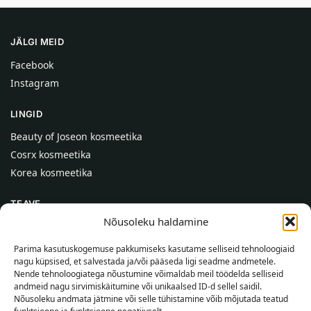
JÄLGI MEID
Facebook
Instagram
LINGID
Beauty of Joseon kosmeetika
Cosrx kosmeetika
Korea kosmeetika
TEAVE
Nõusoleku haldamine
Meist
Kontaktid
Parima kasutuskogemuse pakkumiseks kasutame selliseid tehnoloogiaid
nagu küpsised, et salvestada ja/või pääseda ligi seadme andmetele.
Abi
Nende tehnoloogiatega nõustumine võimaldab meil töödelda selliseid
andmeid nagu sirvimiskäitumine või unikaalsed ID-d sellel saidil.
TEAVE OSTJALE
Nõusoleku andmata jätmine või selle tühistamine võib mõjutada teatud