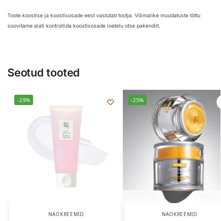
Toote koostise ja koostisosade eest vastutab tootja. Võimalike muudatuste tõttu
soovitame alati kontrollida koostisosade loetelu otse pakendilt.
Seotud tooted
-29%
-25%
NÄOKREEMID
NÄOKREEMID