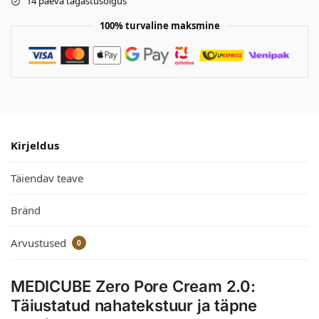
14 päeva tagastusõigus
100% turvaline maksmine
Kirjeldus
Täiendav teave
Bränd
Arvustused
0
MEDICUBE Zero Pore Cream 2.0:
Täiustatud nahatekstuur ja täpne