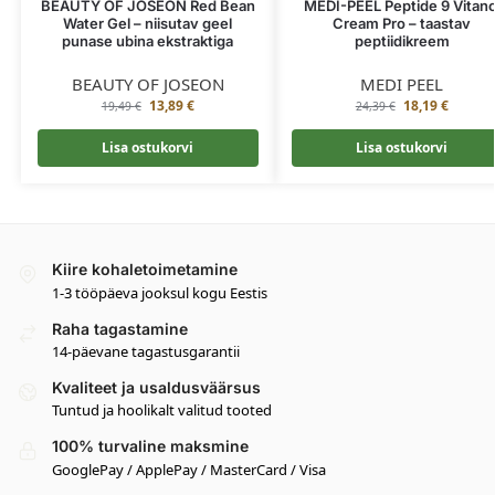
BEAUTY OF JOSEON Red Bean
MEDI-PEEL Peptide 9 Vitano
Water Gel – niisutav geel
Cream Pro – taastav
punase ubina ekstraktiga
peptiidikreem
BEAUTY OF JOSEON
MEDI PEEL
13,89
€
18,19
€
19,49
€
24,39
€
Lisa ostukorvi
Lisa ostukorvi
Kiire kohaletoimetamine
1-3 tööpäeva jooksul kogu Eestis
Raha tagastamine
14-päevane tagastusgarantii
Kvaliteet ja usaldusväärsus
Tuntud ja hoolikalt valitud tooted
100% turvaline maksmine
GooglePay / ApplePay / MasterCard / Visa