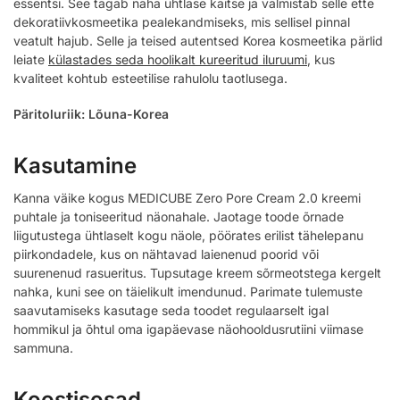
essentsi. See tagab naha ühtlase kaitse ja valmistab selle ette
dekoratiivkosmeetika pealekandmiseks, mis sellisel pinnal
veatult hajub. Selle ja teised autentsed Korea kosmeetika pärlid
leiate
külastades seda hoolikalt kureeritud iluruumi
, kus
kvaliteet kohtub esteetilise rahulolu taotlusega.
Päritoluriik: Lõuna-Korea
Kasutamine
Kanna väike kogus MEDICUBE Zero Pore Cream 2.0 kreemi
puhtale ja toniseeritud näonahale. Jaotage toode õrnade
liigutustega ühtlaselt kogu näole, pöörates erilist tähelepanu
piirkondadele, kus on nähtavad laienenud poorid või
suurenenud rasueritus. Tupsutage kreem sõrmeotstega kergelt
nahka, kuni see on täielikult imendunud. Parimate tulemuste
saavutamiseks kasutage seda toodet regulaarselt igal
hommikul ja õhtul oma igapäevase näohooldusrutiini viimase
sammuna.
Koostisosad