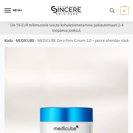
MENU
0
Üle 59 EUR tellimustele tasuta kohaletoimetamine pakiautomaati 2-4
tööpäeva jooksul.
Kodu
-
MEDICUBE
-
MEDICUBE Zero Pore Cream 2.0 – poore ahendav näokr