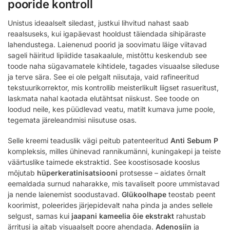
pooride kontroll
Unistus ideaalselt siledast, justkui lihvitud nahast saab
reaalsuseks, kui igapäevast hooldust täiendada sihipäraste
lahendustega. Laienenud poorid ja soovimatu läige viitavad
sageli häiritud lipiidide tasakaalule, mistõttu keskendub see
toode naha sügavamatele kihtidele, tagades visuaalse sileduse
ja terve sära. See ei ole pelgalt niisutaja, vaid rafineeritud
tekstuurikorrektor, mis kontrollib meisterlikult liigset rasueritust,
laskmata nahal kaotada elutähtsat niiskust. See toode on
loodud neile, kes püüdlevad veatu, matilt kumava jume poole,
tegemata järeleandmisi niisutuse osas.
Selle kreemi teaduslik vägi peitub patenteeritud
Anti Sebum P
kompleksis, milles ühinevad rannikumänni, kuningakepi ja teiste
väärtuslike taimede ekstraktid. See koostisosade kooslus
mõjutab
hüperkeratinisatsiooni
protsesse – aidates õrnalt
eemaldada surnud naharakke, mis tavaliselt poore ummistavad
ja nende laienemist soodustavad.
Glükoolhape
teostab peent
koorimist, poleerides järjepidevalt naha pinda ja andes sellele
selgust, samas kui
jaapani kameelia õie ekstrakt
rahustab
ärritusi ja aitab visuaalselt poore ahendada.
Adenosiin
ja