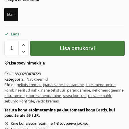
50ml
Laos
Lisa ostukorvi
Lisa soovinimekirja
SKU:
8800289474729
Kategooria:
Näokreemid
Sildid:
gelinis kremas
,
igapäevane kasutamine
,
kiire imendumine
,
kombineeritud nahk
,
naha tekstuuri parandamine
,
nekomedogeenne
,
niisutamine
,
poore vähendamine
,
rasva kontroll
,
rasvane nahk
,
sebumo kontrolė
,
veido kremas
Tasuta kohaletoimetamine pakiautomaati kogu Eestis, kui
poodite üle 59 EUR.
Kiire kohaletoimetamine 1-3 tööpäeva jooksul