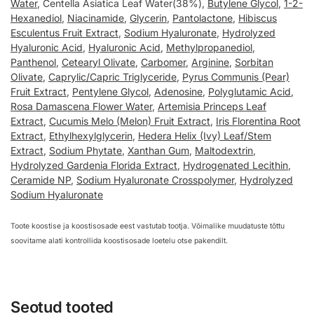
Water
, Centella Asiatica Leaf Water(38%),
Butylene Glycol
,
1-2-
Hexanediol
,
Niacinamide
,
Glycerin
,
Pantolactone
,
Hibiscus
Esculentus Fruit Extract
,
Sodium Hyaluronate
,
Hydrolyzed
Hyaluronic Acid
,
Hyaluronic Acid
,
Methylpropanediol
,
Panthenol
,
Cetearyl Olivate
,
Carbomer
,
Arginine
,
Sorbitan
Olivate
,
Caprylic/Capric Triglyceride
,
Pyrus Communis (Pear)
Fruit Extract
,
Pentylene Glycol
,
Adenosine
,
Polyglutamic Acid
,
Rosa Damascena Flower Water
,
Artemisia Princeps Leaf
Extract
,
Cucumis Melo (Melon) Fruit Extract
,
Iris Florentina Root
Extract
,
Ethylhexylglycerin
,
Hedera Helix (Ivy) Leaf/Stem
Extract
,
Sodium Phytate
,
Xanthan Gum
,
Maltodextrin
,
Hydrolyzed Gardenia Florida Extract
,
Hydrogenated Lecithin
,
Ceramide NP
,
Sodium Hyaluronate Crosspolymer
,
Hydrolyzed
Sodium Hyaluronate
Toote koostise ja koostisosade eest vastutab tootja. Võimalike muudatuste tõttu
soovitame alati kontrollida koostisosade loetelu otse pakendilt.
Seotud tooted