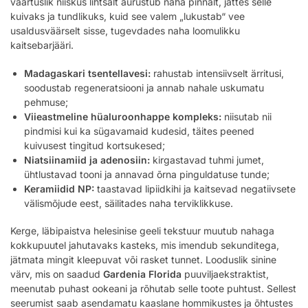
väärtuslik niiskus lihtsalt aurustub naha pinnalt, jättes selle
kuivaks ja tundlikuks, kuid see valem „lukustab“ vee
usaldusväärselt sisse, tugevdades naha loomulikku
kaitsebarjääri.
Madagaskari tsentellavesi:
rahustab intensiivselt ärritusi,
soodustab regeneratsiooni ja annab nahale uskumatu
pehmuse;
Viieastmeline hüaluroonhappe kompleks:
niisutab nii
pindmisi kui ka sügavamaid kudesid, täites peened
kuivusest tingitud kortsukesed;
Niatsiinamiid ja adenosiin:
kirgastavad tuhmi jumet,
ühtlustavad tooni ja annavad õrna pinguldatuse tunde;
Keramiidid NP:
taastavad lipiidkihi ja kaitsevad negatiivsete
välismõjude eest, säilitades naha terviklikkuse.
Kerge, läbipaistva helesinise geeli tekstuur muutub nahaga
kokkupuutel jahutavaks kasteks, mis imendub sekunditega,
jätmata mingit kleepuvat või rasket tunnet. Looduslik sinine
värv, mis on saadud
Gardenia Florida
puuviljaekstraktist,
meenutab puhast ookeani ja rõhutab selle toote puhtust. Sellest
seerumist saab asendamatu kaaslane hommikustes ja õhtustes