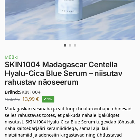
Müük!
SKIN1004 Madagascar Centella
Hyalu-Cica Blue Serum – niisutav
rahustav näoseerum
Bränd:
SKIN1004
13,99
€
15,69
€
-11%
Madagaskari vesinaba ja viit tüüpi hüaluroonhape ühinevad
selles rahustavas tootes, et pakkuda nahale igakülgset
niisutust. SKIN1004 Hyalu-Cica Blue Serum tugevdab tõhusalt
naha kaitsebarjääri keramiididega, samal ajal kui
niatsiinamiid ja adenosiin kirgastavad ning ühtlustavad