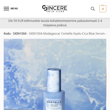
MENU
0
Üle 59 EUR tellimustele tasuta kohaletoimetamine pakiautomaati 2-4
tööpäeva jooksul.
Kodu
-
SKIN1004
-
SKIN1004 Madagascar Centella Hyalu-Cica Blue Serum – n