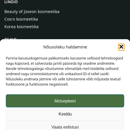
LINGID
Beauty of Joseon kosmeetika
Cosrx kosmeetika
Korea kosmeetika
TEAVE
Nõusoleku haldamine
Meist
Kontaktid
Parima kasutuskogemuse pakkumiseks kasutame selliseid tehnoloogiaid
nagu küpsised, et salvestada ja/või pääseda ligi seadme andmetele.
Abi
Nende tehnoloogiatega nõustumine võimaldab meil töödelda selliseid
andmeid nagu sirvimiskäitumine või unikaalsed ID-d sellel saidil.
TEAVE OSTJALE
Nõusoleku andmata jätmine või selle tühistamine võib mõjutada teatud
funktsioone ja funktsioone negatiivselt.
Tarnetingimused
Tingimused
Aktsepteeri
Privaatsuspoliitika
Veebikaart
Keeldu
©
2026
SincereSkin.ee
Kõik õigused kaitstud.
Vaata eelistusi