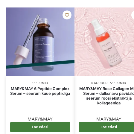
SEERUMID
NÄOUDUD
,
SEERUMID
MARY&MAY 6 Peptide Complex
MARY&MAY Rose Collagen Mi
Serum – seerum kuue peptiidiga
Serum – dulksnava pavidal
seerum roosi ekstrakti ja
kollageeniga
MARY&MAY
MARY&MAY
Loe edasi
Loe edasi