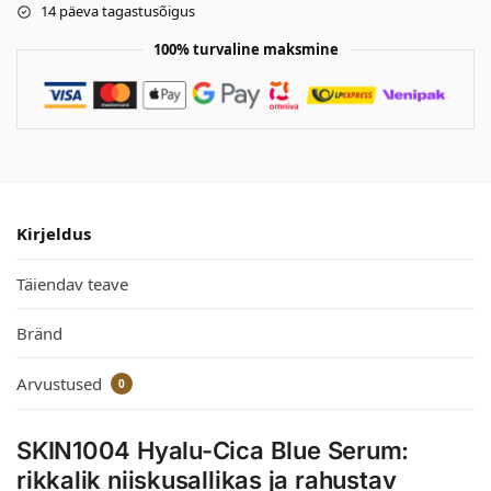
14 päeva tagastusõigus
100% turvaline maksmine
Kirjeldus
Täiendav teave
Bränd
Arvustused
0
SKIN1004 Hyalu-Cica Blue Serum:
rikkalik niiskusallikas ja rahustav