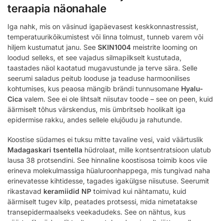
teraapia näonahale
Iga nahk, mis on väsinud igapäevasest keskkonnastressist,
temperatuurikõikumistest või linna tolmust, tunneb varem või
hiljem kustumatut janu. See
SKIN1004
meistrite looming on
loodud selleks, et see vajadus silmapilkselt kustutada,
taastades näol kaotatud mugavustunde ja terve sära. Selle
seerumi saladus peitub looduse ja teaduse harmoonilises
kohtumises, kus peaosa mängib brändi tunnusomane
Hyalu-
Cica
valem. See ei ole lihtsalt niisutav toode – see on peen, kuid
äärmiselt tõhus värskendus, mis ümbritseb hoolikalt iga
epidermise rakku, andes sellele elujõudu ja rahutunde.
Koostise südames ei tuksu mitte tavaline vesi, vaid väärtuslik
Madagaskari tsentella
hüdrolaat, mille kontsentratsioon ulatub
lausa 38 protsendini. See hinnaline koostisosa toimib koos viie
erineva molekulmassiga hüaluroonhappega, mis tungivad naha
erinevatesse kihtidesse, tagades igakülgse niisutuse. Seerumit
rikastavad
keramiidid NP
toimivad kui nähtamatu, kuid
äärmiselt tugev kilp, peatades protsessi, mida nimetatakse
transepidermaalseks veekadudeks. See on nähtus, kus