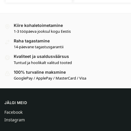
Kiire kohaletoimetamine
1-3 tööpäeva jooksul kogu Eestis
Raha tagastamine
14-päevane tagastusgarantii
Kvaliteet ja usaldusväärsus
Tuntud ja hoolikalt valitud tooted
100% turvaline maksmine
GooglePay / ApplePay / MasterCard / Visa
JÄLGI MEID
Facebook
Instagram