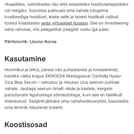
rituaalides, valmistades näo ette edasisteks hooldusetappideks
või meigiks. Soovides pakkuda oma nahale kõrgeima
kvaliteediga hooldust, leiate selle ja teised hoolikalt valitud
tooted külastades
seda virtuaalset iluoaasi
. See on investeering
naha rahusse, mis peegeldub peeglist vastu iga päev.
Päritoluriik: Lõuna-Korea
Kasutamine
Hommikul ja õhtul, pärast näo puhastamist ja toniseerimist,
kandke väike kogus SKIN1004 Madagascar Centella Hyalu-
Cica Blue Serum – rahustav ja niisutav cica seerum puhtale
nahale. Jaotage seerum õrnalt näole ja kaelale, kergete
patsutavate liigutustega sõrmeotstega, kuni see on täielikult
imendunud. Seejärel jätkake oma nahahooldusrutiini, kasutades
oma lemmik niisutavat kreemi.
Koostisosad