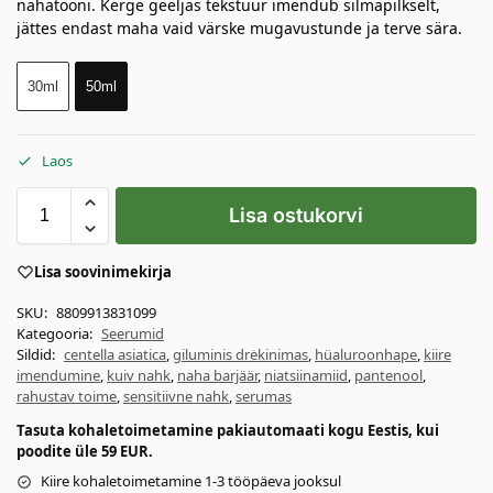
nahatooni. Kerge geeljas tekstuur imendub silmapilkselt,
jättes endast maha vaid värske mugavustunde ja terve sära.
30ml
50ml
Laos
Lisa ostukorvi
Lisa soovinimekirja
SKU:
8809913831099
Kategooria:
Seerumid
Sildid:
centella asiatica
,
giluminis drėkinimas
,
hüaluroonhape
,
kiire
imendumine
,
kuiv nahk
,
naha barjäär
,
niatsiinamiid
,
pantenool
,
rahustav toime
,
sensitiivne nahk
,
serumas
Tasuta kohaletoimetamine pakiautomaati kogu Eestis, kui
poodite üle 59 EUR.
Kiire kohaletoimetamine 1-3 tööpäeva jooksul