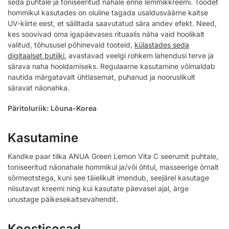
seda puhtale ja toniseeritud nahale enne lemmikkreemi. Toodet
hommikul kasutades on oluline tagada usaldusväärne kaitse
UV-kiirte eest, et säilitada saavutatud sära andev efekt. Need,
kes soovivad oma igapäevases rituaalis näha vaid hoolikalt
valitud, tõhususel põhinevaid tooteid,
külastades seda
digitaalset butiiki
, avastavad veelgi rohkem lahendusi terve ja
särava naha hooldamiseks. Regulaarne kasutamine võimaldab
nautida märgatavalt ühtlasemat, puhanud ja nooruslikult
säravat näonahka.
Päritoluriik: Lõuna-Korea
Kasutamine
Kandke paar tilka ANUA Green Lemon Vita C seerumit puhtale,
toniseeritud näonahale hommikul ja/või õhtul, masseerige õrnalt
sõrmeotstega, kuni see täielikult imendub, seejärel kasutage
niisutavat kreemi ning kui kasutate päevasel ajal, ärge
unustage päikesekaitsevahendit.
Koostisosad