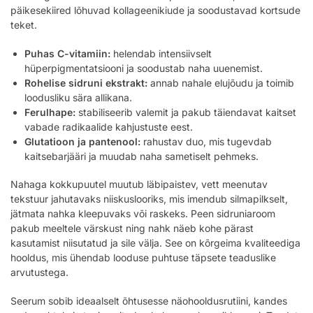
päikesekiired lõhuvad kollageenikiude ja soodustavad kortsude
teket.
Puhas C-vitamiin:
helendab intensiivselt
hüperpigmentatsiooni ja soodustab naha uuenemist.
Rohelise sidruni ekstrakt:
annab nahale elujõudu ja toimib
loodusliku sära allikana.
Ferulhape:
stabiliseerib valemit ja pakub täiendavat kaitset
vabade radikaalide kahjustuste eest.
Glutatioon ja pantenool:
rahustav duo, mis tugevdab
kaitsebarjääri ja muudab naha sametiselt pehmeks.
Nahaga kokkupuutel muutub läbipaistev, vett meenutav
tekstuur jahutavaks niiskuslooriks, mis imendub silmapilkselt,
jätmata nahka kleepuvaks või raskeks. Peen sidruniaroom
pakub meeltele värskust ning nahk näeb kohe pärast
kasutamist niisutatud ja sile välja. See on kõrgeima kvaliteediga
hooldus, mis ühendab looduse puhtuse täpsete teaduslike
arvutustega.
Seerum sobib ideaalselt õhtusesse näohooldusrutiini, kandes