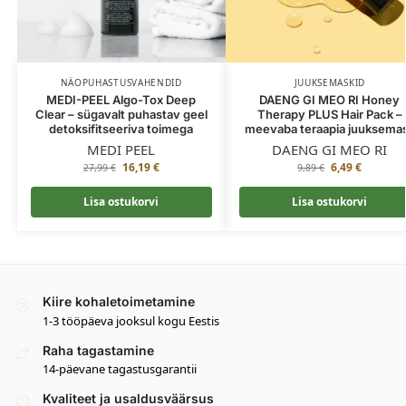
NÄOPUHASTUSVAHENDID
JUUKSEMASKID
MEDI-PEEL Algo-Tox Deep
DAENG GI MEO RI Honey
Clear – sügavalt puhastav geel
Therapy PLUS Hair Pack –
detoksifitseeriva toimega
meevaba teraapia juuksema
MEDI PEEL
DAENG GI MEO RI
16,19
€
6,49
€
27,99
€
9,89
€
Lisa ostukorvi
Lisa ostukorvi
Kiire kohaletoimetamine
1-3 tööpäeva jooksul kogu Eestis
Raha tagastamine
14-päevane tagastusgarantii
Kvaliteet ja usaldusväärsus