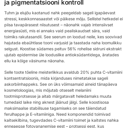
ja pigmentatsiooni kontroll
Tuhm ja elujõu kaotanud nahk peegeldab sageli igapäevast
stressi, keskkonnasaastet või päikese mõju. Sellistel hetkedel ei
piisa tavapärasest niisutusest – näonahk vajab intensiivset
energiasüsti, mis ei annaks vaid pealiskaudset sära, vaid
toimiks rakutasandil. See seerum on loodud neile, kes soovivad
hajutada ebaühtlase tooni varjusid ja taastada naha loomulikku
selgust. Koostise südames peituv 56% rohelise sidruni ekstrakt
ujutab epidermise üle looduslike antioksüdantidega, äratades
ellu ka kõige väsinuma näonaha.
Selle toote tõeline meisterlikkus avaldub 20% puhta C-vitamiini
kontsentratsioonis, mida kirjanduses nimetatakse sageli
askorbiinhappeks. See on üks võimsamaid aineid tänapäeva
kosmetoloogias, mis mõjutab otseselt melaniini
tootmisprotsesse ja aitab märgatavalt heledamaks muuta
tumedaid laike ning aknest jäänud jälgi. Selle koostisosa
maksimaalse stabiilsuse tagamiseks on see täiendatud
ferulhappe ja E-vitamiiniga. Need komponendid toimivad
kaitsekilbina, tugevdades C-vitamiini toimet ja kaitstes nahka
enneaegse fotovananemise eest – protsessi eest, kus