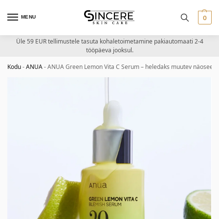
MENU
0
Üle 59 EUR tellimustele tasuta kohaletoimetamine pakiautomaati 2-4
tööpäeva jooksul.
Kodu
-
ANUA
-
ANUA Green Lemon Vita C Serum – heledaks muutev näoseer