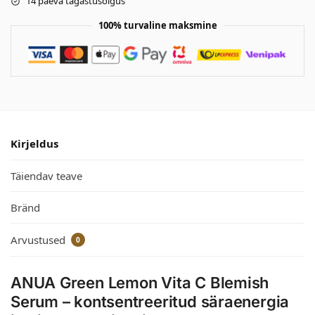
14 päeva tagastusõigus
100% turvaline maksmine
Kirjeldus
Täiendav teave
Bränd
Arvustused
0
ANUA Green Lemon Vita C Blemish
Serum – kontsentreeritud säraenergia