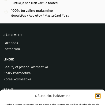
Tuntud ja hoolikalt valitud tooted
100% turvaline maksmine
GooglePay / ApplePay / MasterCard / Visa
JÄLGI MEID
Facebook
Instagram
LINGID
Beauty of Joseon kosmeetika
Cosrx kosmeetika
Korea kosmeetika
TEAVE
Nõusoleku haldamine
Meist
Kontaktid
Parima kasutuskogemuse pakkumiseks kasutame selliseid tehnoloogiaid