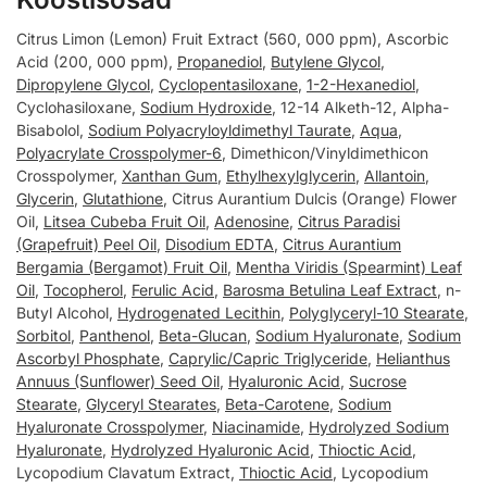
Citrus Limon (Lemon) Fruit Extract (560, 000 ppm), Ascorbic
Acid (200, 000 ppm),
Propanediol
,
Butylene Glycol
,
Dipropylene Glycol
,
Cyclopentasiloxane
,
1-2-Hexanediol
,
Cyclohasiloxane,
Sodium Hydroxide
, 12-14 Alketh-12, Alpha-
Bisabolol,
Sodium Polyacryloyldimethyl Taurate
,
Aqua
,
Polyacrylate Crosspolymer-6
, Dimethicon/Vinyldimethicon
Crosspolymer,
Xanthan Gum
,
Ethylhexylglycerin
,
Allantoin
,
Glycerin
,
Glutathione
, Citrus Aurantium Dulcis (Orange) Flower
Oil,
Litsea Cubeba Fruit Oil
,
Adenosine
,
Citrus Paradisi
(Grapefruit) Peel Oil
,
Disodium EDTA
,
Citrus Aurantium
Bergamia (Bergamot) Fruit Oil
,
Mentha Viridis (Spearmint) Leaf
Oil
,
Tocopherol
,
Ferulic Acid
,
Barosma Betulina Leaf Extract
, n-
Butyl Alcohol,
Hydrogenated Lecithin
,
Polyglyceryl-10 Stearate
,
Sorbitol
,
Panthenol
,
Beta-Glucan
,
Sodium Hyaluronate
,
Sodium
Ascorbyl Phosphate
,
Caprylic/Capric Triglyceride
,
Helianthus
Annuus (Sunflower) Seed Oil
,
Hyaluronic Acid
,
Sucrose
Stearate
,
Glyceryl Stearates
,
Beta-Carotene
,
Sodium
Hyaluronate Crosspolymer
,
Niacinamide
,
Hydrolyzed Sodium
Hyaluronate
,
Hydrolyzed Hyaluronic Acid
,
Thioctic Acid
,
Lycopodium Clavatum Extract,
Thioctic Acid
, Lycopodium