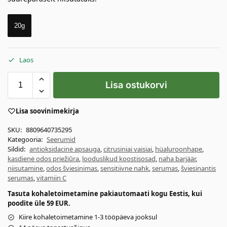
20g
Laos
Lisa ostukorvi
Lisa soovinimekirja
SKU:
8809640735295
Kategooria:
Seerumid
Sildid:
antioksidacinė apsauga
,
citrusiniai vaisiai
,
hüaluroonhape
,
kasdienė odos priežiūra
,
looduslikud koostisosad
,
naha barjäär
,
niisutamine
,
odos šviesinimas
,
sensitiivne nahk
,
serumas
,
šviesinantis
serumas
,
vitamiin C
Tasuta kohaletoimetamine pakiautomaati kogu Eestis, kui
poodite üle 59 EUR.
Kiire kohaletoimetamine 1-3 tööpäeva jooksul