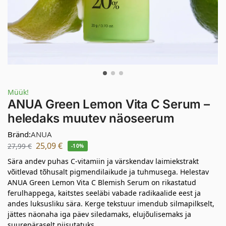
Müük!
ANUA Green Lemon Vita C Serum –
heledaks muutev näoseerum
Bränd:
ANUA
25,09
€
27,99
€
-10%
Sära andev puhas C-vitamiin ja värskendav laimiekstrakt
võitlevad tõhusalt pigmendilaikude ja tuhmusega. Helestav
ANUA Green Lemon Vita C Blemish Serum on rikastatud
ferulhappega, kaitstes seeläbi vabade radikaalide eest ja
andes luksusliku sära. Kerge tekstuur imendub silmapilkselt,
jättes näonaha iga päev siledamaks, elujõulisemaks ja
suurepäraselt niisutatuks.