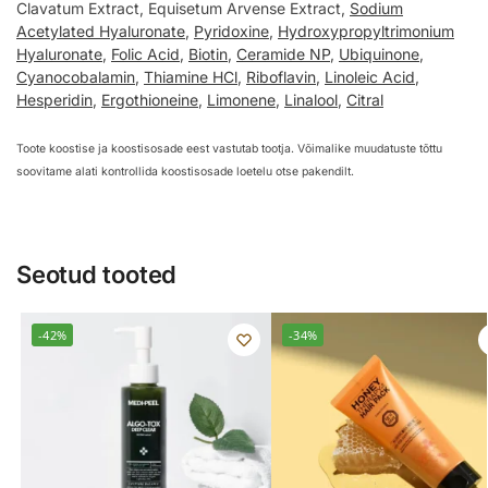
Clavatum Extract, Equisetum Arvense Extract,
Sodium
Acetylated Hyaluronate
,
Pyridoxine
,
Hydroxypropyltrimonium
Hyaluronate
,
Folic Acid
,
Biotin
,
Ceramide NP
,
Ubiquinone
,
Cyanocobalamin
,
Thiamine HCl
,
Riboflavin
,
Linoleic Acid
,
Hesperidin
,
Ergothioneine
,
Limonene
,
Linalool
,
Citral
Toote koostise ja koostisosade eest vastutab tootja. Võimalike muudatuste tõttu
soovitame alati kontrollida koostisosade loetelu otse pakendilt.
Seotud tooted
-42%
-34%