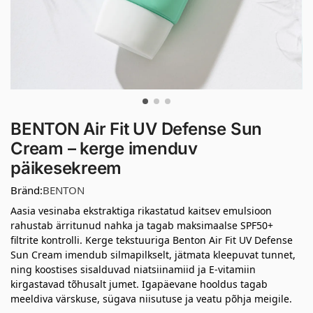
BENTON Air Fit UV Defense Sun
Cream – kerge imenduv
päikesekreem
Bränd:
BENTON
Aasia vesinaba ekstraktiga rikastatud kaitsev emulsioon
rahustab ärritunud nahka ja tagab maksimaalse SPF50+
filtrite kontrolli. Kerge tekstuuriga Benton Air Fit UV Defense
Sun Cream imendub silmapilkselt, jätmata kleepuvat tunnet,
ning koostises sisalduvad niatsiinamiid ja E-vitamiin
kirgastavad tõhusalt jumet. Igapäevane hooldus tagab
meeldiva värskuse, sügava niisutuse ja veatu põhja meigile.