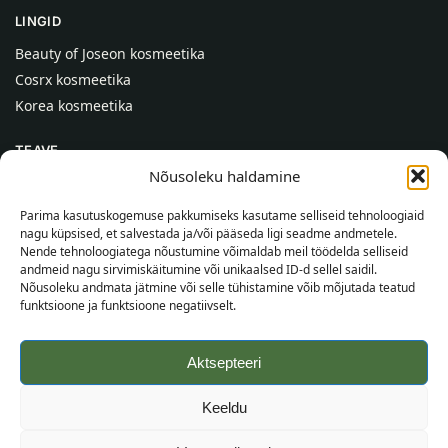
LINGID
Beauty of Joseon kosmeetika
Cosrx kosmeetika
Korea kosmeetika
TEAVE
Nõusoleku haldamine
Meist
Kontaktid
Parima kasutuskogemuse pakkumiseks kasutame selliseid tehnoloogiaid
nagu küpsised, et salvestada ja/või pääseda ligi seadme andmetele.
Abi
Nende tehnoloogiatega nõustumine võimaldab meil töödelda selliseid
andmeid nagu sirvimiskäitumine või unikaalsed ID-d sellel saidil.
TEAVE OSTJALE
Nõusoleku andmata jätmine või selle tühistamine võib mõjutada teatud
funktsioone ja funktsioone negatiivselt.
Tarnetingimused
Tingimused
Aktsepteeri
Privaatsuspoliitika
Veebikaart
Keeldu
©
2026
SincereSkin.ee
Kõik õigused kaitstud.