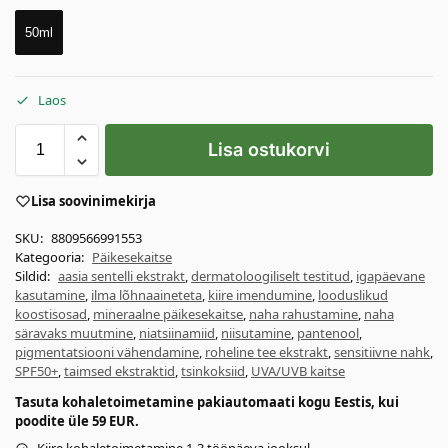
50ml
Laos
Lisa ostukorvi
Lisa soovinimekirja
SKU:
8809566991553
Kategooria:
Päikesekaitse
Sildid:
aasia sentelli ekstrakt
,
dermatoloogiliselt testitud
,
igapäevane
kasutamine
,
ilma lõhnaaineteta
,
kiire imendumine
,
looduslikud
koostisosad
,
mineraalne päikesekaitse
,
naha rahustamine
,
naha
säravaks muutmine
,
niatsiinamiid
,
niisutamine
,
pantenool
,
pigmentatsiooni vähendamine
,
roheline tee ekstrakt
,
sensitiivne nahk
,
SPF50+
,
taimsed ekstraktid
,
tsinkoksiid
,
UVA/UVB kaitse
Tasuta kohaletoimetamine pakiautomaati kogu Eestis, kui
poodite üle 59 EUR.