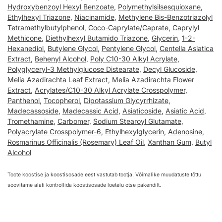
Hydroxybenzoyl Hexyl Benzoate
,
Polymethylsilsesquioxane
,
Ethylhexyl Triazone
,
Niacinamide
,
Methylene Bis-Benzotriazolyl
Tetramethylbutylphenol
,
Coco-Caprylate/Caprate
,
Caprylyl
Methicone
,
Diethylhexyl Butamido Triazone
,
Glycerin
,
1-2-
Hexanediol
,
Butylene Glycol
,
Pentylene Glycol
,
Centella Asiatica
Extract
,
Behenyl Alcohol
,
Poly C10-30 Alkyl Acrylate
,
Polyglyceryl-3 Methylglucose Distearate
,
Decyl Glucoside
,
Melia Azadirachta Leaf Extract
,
Melia Azadirachta Flower
Extract
,
Acrylates/C10-30 Alkyl Acrylate Crosspolymer
,
Panthenol
,
Tocopherol
,
Dipotassium Glycyrrhizate
,
Madecassoside
,
Madecassic Acid
,
Asiaticoside
,
Asiatic Acid
,
Tromethamine
,
Carbomer
,
Sodium Stearoyl Glutamate
,
Polyacrylate Crosspolymer-6
,
Ethylhexylglycerin
,
Adenosine
,
Rosmarinus Officinalis (Rosemary) Leaf Oil
,
Xanthan Gum
,
Butyl
Alcohol
Toote koostise ja koostisosade eest vastutab tootja. Võimalike muudatuste tõttu
soovitame alati kontrollida koostisosade loetelu otse pakendilt.