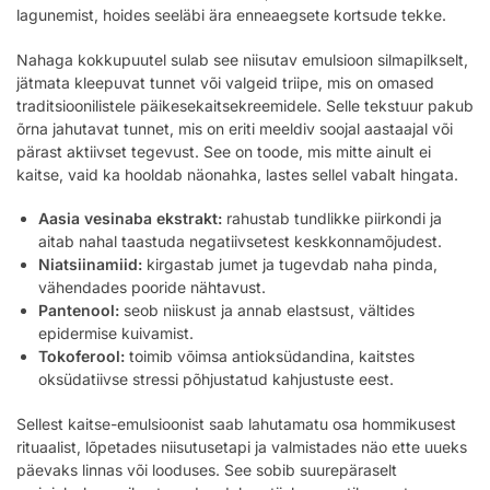
lagunemist, hoides seeläbi ära enneaegsete kortsude tekke.
Nahaga kokkupuutel sulab see niisutav emulsioon silmapilkselt,
jätmata kleepuvat tunnet või valgeid triipe, mis on omased
traditsioonilistele päikesekaitsekreemidele. Selle tekstuur pakub
õrna jahutavat tunnet, mis on eriti meeldiv soojal aastaajal või
pärast aktiivset tegevust. See on toode, mis mitte ainult ei
kaitse, vaid ka hooldab näonahka, lastes sellel vabalt hingata.
Aasia vesinaba ekstrakt:
rahustab tundlikke piirkondi ja
aitab nahal taastuda negatiivsetest keskkonnamõjudest.
Niatsiinamiid:
kirgastab jumet ja tugevdab naha pinda,
vähendades pooride nähtavust.
Pantenool:
seob niiskust ja annab elastsust, vältides
epidermise kuivamist.
Tokoferool:
toimib võimsa antioksüdandina, kaitstes
oksüdatiivse stressi põhjustatud kahjustuste eest.
Sellest kaitse-emulsioonist saab lahutamatu osa hommikusest
rituaalist, lõpetades niisutusetapi ja valmistades näo ette uueks
päevaks linnas või looduses. See sobib suurepäraselt