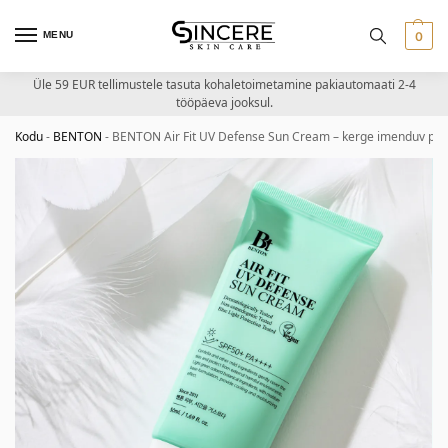
MENU
0
Üle 59 EUR tellimustele tasuta kohaletoimetamine pakiautomaati 2-4
tööpäeva jooksul.
Kodu
-
BENTON
-
BENTON Air Fit UV Defense Sun Cream – kerge imenduv pä