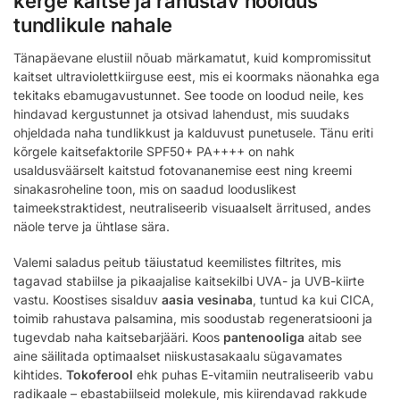
kerge kaitse ja rahustav hooldus
tundlikule nahale
Tänapäevane elustiil nõuab märkamatut, kuid kompromissitut
kaitset ultraviolettkiirguse eest, mis ei koormaks näonahka ega
tekitaks ebamugavustunnet. See toode on loodud neile, kes
hindavad kergustunnet ja otsivad lahendust, mis suudaks
ohjeldada naha tundlikkust ja kalduvust punetusele. Tänu eriti
kõrgele kaitsefaktorile SPF50+ PA++++ on nahk
usaldusväärselt kaitstud fotovananemise eest ning kreemi
sinakasroheline toon, mis on saadud looduslikest
taimeekstraktidest, neutraliseerib visuaalselt ärritused, andes
näole terve ja ühtlase sära.
Valemi saladus peitub täiustatud keemilistes filtrites, mis
tagavad stabiilse ja pikaajalise kaitsekilbi UVA- ja UVB-kiirte
vastu. Koostises sisalduv
aasia vesinaba
, tuntud ka kui CICA,
toimib rahustava palsamina, mis soodustab regeneratsiooni ja
tugevdab naha kaitsebarjääri. Koos
pantenooliga
aitab see
aine säilitada optimaalset niiskustasakaalu sügavamates
kihtides.
Tokoferool
ehk puhas E-vitamiin neutraliseerib vabu
radikaale – ebastabiilseid molekule, mis kiirendavad rakkude