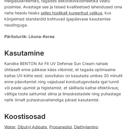
meigialuskreemiks, tagades dekoratiivkosmeetika veatu
püsimise. Avastage see ja teised kvaliteetsed lahendused oma
naha heaolu heaks
selles hoolikalt kureeritud valikus
, kus
kõrgeimad standardid kohtuvad igapäevase kasutamise
naudinguga.
Päritoluriik: Lõuna-Korea
Kasutamine
Kandke BENTON Air Fit UV Defense Sun Cream nahale
ühtlaselt enne päikese käes viibimist, et tagada optimaalne
kaitse UV-kiirte eest; soovitatav on kasutada umbes 30 minutit
enne päevitamist ning vajadusel kordustugevdada igal tunnil
või peale ujumist ja higistamist, et säilitada kaitse efektiivsus;
vältige toote sattumist silma ja limaskestadele ning puhastage
nahk õrnalt puhastusvahendiga pärast kasutamist.
Koostisosad
Water
,
Dibutyl Adipate
,
Propanediol
,
Diethylamino