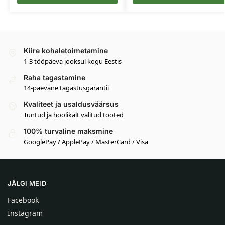
Kiire kohaletoimetamine
1-3 tööpäeva jooksul kogu Eestis
Raha tagastamine
14-päevane tagastusgarantii
Kvaliteet ja usaldusväärsus
Tuntud ja hoolikalt valitud tooted
100% turvaline maksmine
GooglePay / ApplePay / MasterCard / Visa
JÄLGI MEID
Facebook
Instagram