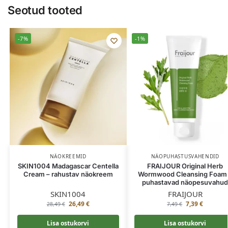
Seotud tooted
-7%
-1%
NÄOKREEMID
NÄOPUHASTUSVAHENDID
SKIN1004 Madagascar Centella
FRAIJOUR Original Herb
Cream – rahustav näokreem
Wormwood Cleansing Foam
puhastavad näopesuvahu
SKIN1004
FRAIJOUR
26,49
€
7,39
€
28,49
€
7,49
€
Lisa ostukorvi
Lisa ostukorvi