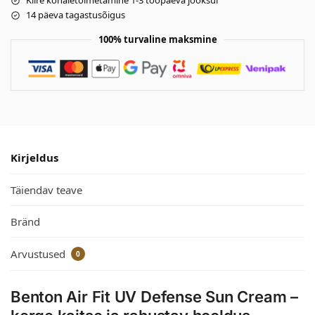
Kiire kohaletoimetamine 1-3 tööpäeva jooksul
14 päeva tagastusõigus
100% turvaline maksmine
Kirjeldus
Täiendav teave
Bränd
Arvustused
0
Benton Air Fit UV Defense Sun Cream –