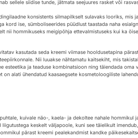
 sellele siidise tunde, jätmata seejuures rasket või rasvast
gilaadne konsistents silmapilkselt sulavaks looriks, mis ja
ga kord ise, sümboliseerides püüdlust taastada naha esialgne
lselt nii hommikuseks meigipõhja ettevalmistuseks kui ka öis
itatav kasutada seda kreemi viimase hooldusetapina pärast
teepiirkonnale. Nii luuakse nähtamatu kaitsekiht, mis takist
esteetika ja teaduse kombinatsioon ning täiendada oma van
eet on alati ühendatud kaasaegsete kosmetoloogiliste lahend
tale, kuivale näo-, kaela- ja dekoltee nahale hommikul ja 
iigutustega keskelt väljapoole, kuni see täielikult imendub,
 hommikul pärast kreemi pealekandmist kandke päikesekait