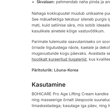
Skvalaan:
pehmendab naha pinda ja annab
Nahaga kokkupuutel muutub unikaalne pudin
See mäluefektiga tekstuur sileneb purgis i
mati, kuid satiinise sära, mis sobib ideaa
kasulikele ainetele kõige vastuvõtlikum.
Parimate tulemuste saavutamiseks on soov
õrnade liigutustega näole, kaelale ja dekol
mugavustunde kogu päevaks. Avastada see 
hoolikalt kureeritud ilugaleriid
, kus kvalit
Päritoluriik: Lõuna-Korea
Kasutamine
BOHICARE Pro Age Lifting Cream kandke puh
ning masseerige õrnalt ülespoole suunatud l
limaskestadega; kasutage iga päev, ning