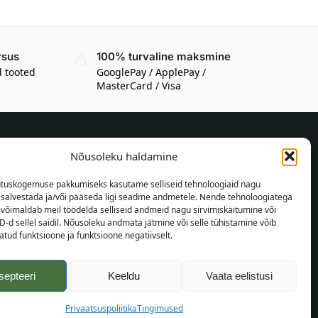
rsus
100% turvaline maksmine
d tooted
GooglePay / ApplePay /
MasterCard / Visa
Nõusoleku haldamine
TEAVE OSTJALE
tuskogemuse pakkumiseks kasutame selliseid tehnoloogiaid nagu
Tarnetingimused
t salvestada ja/või pääseda ligi seadme andmetele. Nende tehnoloogiatega
Tingimused
võimaldab meil töödelda selliseid andmeid nagu sirvimiskäitumine või
D-d sellel saidil. Nõusoleku andmata jätmine või selle tühistamine võib
Privaatsuspoliitika
tud funktsioone ja funktsioone negatiivselt.
Veebikaart
septeeri
Keeldu
Vaata eelistusi
Privaatsuspoliitika
Tingimused