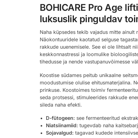
BOHICARE Pro Age lifti
luksuslik pinguldav to
Naha küpsedes tekib vajadus mitte ainult n
Näokontuuridele kaotatud selguse tagastam
rakkude uuenemisele. See ei ole lihtsalt ni
keskkonnastressi ja loomulike bioloogilis
tihedusse ja nende vastupanuvõimesse väli
Koostise südames peitub unikaalne seitsm
moodustumise olulise ehitusmaterjalina. 
prinkuse. Koostoimes toimiv fermenteeritu
seda protsessi, stimuleerides rakkude ener
sileda naha efekti.
D-fütogeen:
see fermenteeritud ekstrak
Niatsiinamiid:
tugevdab naha kaitsebarjä
Sojavalgud:
tagavad kudede intensiivse 