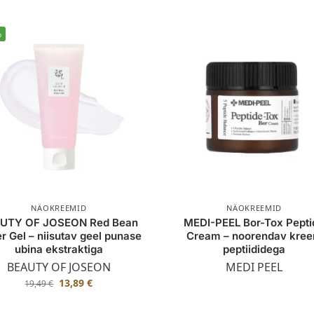
%
NÄOKREEMID
NÄOKREEMID
UTY OF JOSEON Red Bean
MEDI-PEEL Bor-Tox Pepti
r Gel – niisutav geel punase
Cream – noorendav kre
ubina ekstraktiga
peptiididega
BEAUTY OF JOSEON
MEDI PEEL
13,89
€
19,49
€