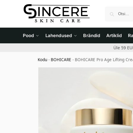
Pood
Lahendused
Brändid
Artiklid
R
Üle 59 EU
Kodu
-
BOHICARE
-
BOHICARE Pro Age Lifting Cr