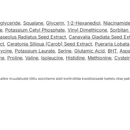
iglyceride
,
Squalane
,
Glycerin
,
1-2-Hexanediol
,
Niacinamid
te
,
Potassium Cetyl Phosphate
,
Vinyl Dimethicone
,
Sorbitan 
aseolus Radiatus Seed Extract
,
Canavalia Gladiata Seed Ext
ct
,
Ceratonia Siliqua (Carob) Seed Extract
,
Pueraria Lobata
lycine
,
Potassium Laurate
,
Serine
,
Glutamic Acid
,
BHT
,
Aspa
ne
,
Proline
,
Valine
,
Isoleucine
,
Histidine
,
Methionine
,
Cystei
alike muudatuste tõttu soovitame alati kontrollida koostisosade loetelu otse pak