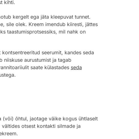
 kihti.
otub kergelt ega jäta kleepuvat tunnet.
, sile olek. Kreem imendub kiiresti, jättes
eks taastumisprotsessiks, mil nahk on
 kontsentreeritud seerumit, kandes seda
ab niiskuse aurustumist ja tagab
nitoariiulit saate külastades
seda
ustega.
(või) õhtul, jaotage väike kogus ühtlaselt
 vältides otsest kontakti silmade ja
sekreem.