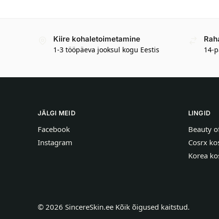
Kiire kohaletoimetamine
Rah
1-3 tööpäeva jooksul kogu Eestis
14-p
JÄLGI MEID
LINGID
Facebook
Beauty o
Instagram
Cosrx ko
Korea ko
©
2026
SincereSkin.ee
Kõik õigused kaitstud.