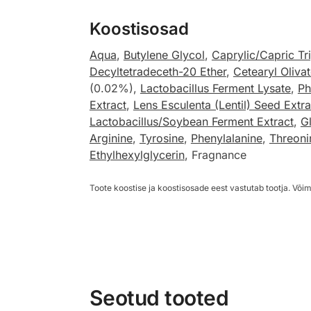
Koostisosad
Aqua
,
Butylene Glycol
,
Caprylic/Capric Tr
Decyltetradeceth-20 Ether
,
Cetearyl Oliva
(0.02%),
Lactobacillus Ferment Lysate
,
Ph
Extract
,
Lens Esculenta (Lentil) Seed Extra
Lactobacillus/Soybean Ferment Extract
,
G
Arginine
,
Tyrosine
,
Phenylalanine
,
Threoni
Ethylhexylglycerin
, Fragnance
Toote koostise ja koostisosade eest vastutab tootja. Võim
Seotud tooted