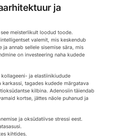
arhitektuur ja
 see meisterlikult loodud toode.
intelligentset valemit, mis keskendub
e ja annab sellele sisemise sära, mis
kandmine on investeering naha kudede
llageeni- ja elastiinikiudude
ma karkassi, tagades kudede märgatava
tioksüdantse kilbina. Adenosiin täiendab
vamaid kortse, jättes näole puhanud ja
emise ja oksüdatiivse stressi eest.
atasasusi.
es kihtides.