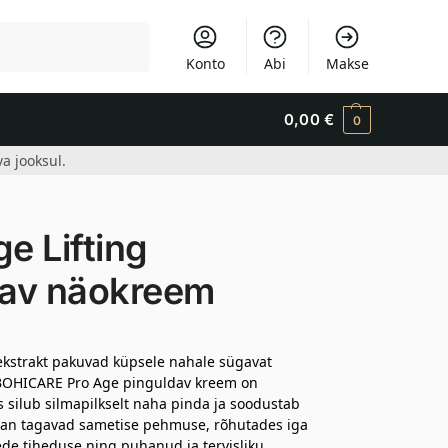
Otsi
Konto
Abi
Makse
0,00
€
0
a jooksul.
e Lifting
dav näokreem
kstrakt pakuvad küpsele nahale sügavat
k BOHICARE Pro Age pinguldav kreem on
 silub silmapilkselt naha pinda ja soodustab
laan tagavad sametise pehmuse, rõhutades iga
de tiheduse ning puhanud ja tervisliku