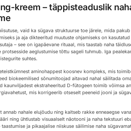
ng-kreem – täppisteaduslik naha
ime
iisutuse, vaid ka sügava struktuurse toe järele, mida pakub
iseks ja aja dikteeritud muutuste ohjamiseks on kasutatud 
isutaja – see on igapäevane rituaal, mis taastab naha täidlus
te protsesside aeglustumise tõttu sageli tuhmub. Iga peale
stegurite suhtes.
eteistkümnest aminohappest koosnev kompleks, mis toimib ko
Need biokeemilised sõnumitoojad aitavad nahal säilitada o
d kaunviljadest ekstraheeritud D-fütogeen toimib võimsa an
giavahetust, mis korrigeerib otseselt peeneid jooni ja süga
t annab nahale elujõudu ning kaitseb rakke enneaegse vanan
äri ning ühtlustab visuaalselt näotooni ja naha tekstuuri eb
taastumise ja pikaajalise niiskuse säilimise naha sügavamat