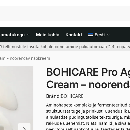
aamatukogu
Meie kohta
Kontakt
Eesti
R tellimustele tasuta kohaletoimetamine pakiautomaati 2-4 tööpäev
eam – noorendav näokreem
BOHICARE Pro Ag
Cream – nooren
Bränd:
BOHICARE
Aminohapete kompleks ja fermenteeritud e
struktuurset tuge ja prinkust. Uuendusli
ainulaadse pudingutaolise tekstuuriga, mis
rakkude uuenemist. Niatsiinamiid ja skva
päev tõhusalt näokontuure, taastades kude