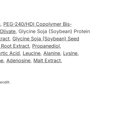
e
,
PEG-240/HDI Copolymer Bis-
Olivate
, Glycine Soja (Soybean) Protein
ract
,
Glycine Soja (Soybean) Seed
 Root Extract
,
Propanediol
,
rtic Acid
,
Leucine
,
Alanine
,
Lysine
,
ne
,
Adenosine
,
Malt Extract
,
endilt.