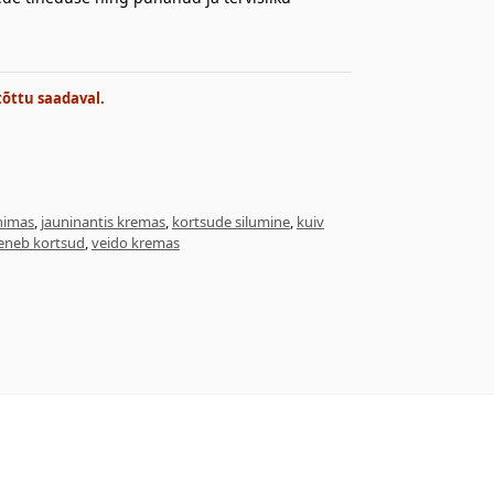
tõttu saadaval.
nimas
,
jauninantis kremas
,
kortsude silumine
,
kuiv
eneb kortsud
,
veido kremas