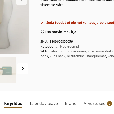
sisemise sära.
Seda toodet ei ole hetkel laos ja pole see
Lisa soovinimekirja
SKU:
8809606852059
Kategooria:
Näokreemid
Sildid:
elastingumo gerinimas
,
intensyvus drėki
nahk
,
küps nahk
,
niisutamine
,
stangrinimas
,
väh
Kirjeldus
Täiendav teave
Bränd
Arvustused
0