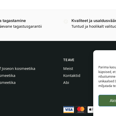
a tagastamine
Kvaliteet ja usaldusvää
äevane tagastusgarantii
Tuntud ja hoolikalt valitu
TEAVE
Parima kasu
f Joseon kosmeetika
Meist
küpsised, e
smeetika
Kontaktid
nõustumine 
unikaalsed I
smeetika
Abi
mõjutada tea
Akt