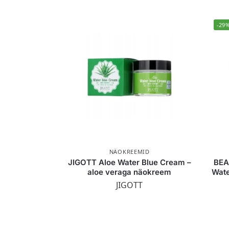
-29
NÄOKREEMID
JIGOTT Aloe Water Blue Cream –
BEA
aloe veraga näokreem
Wate
JIGOTT