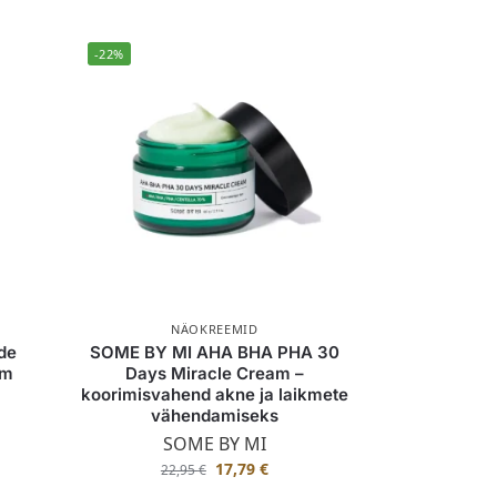
-22%
NÄOKREEMID
de
SOME BY MI AHA BHA PHA 30
em
Days Miracle Cream –
koorimisvahend akne ja laikmete
vähendamiseks
SOME BY MI
17,79
€
22,95
€