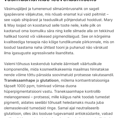
Väsimusjäljed ja tumenenud silmaümbrusnahk on sageli
igapäevane väljakutse, mis nõuab enamat kui vaid peitmist –
see vajab sihipärast ja teaduslikult põhjendatud hooldust. Mary
& May loojad on koostanud selle toote neile, kelle pilk on
kaotanud oma loomuliku sära ning kelle silmade alla on tekkinud
hallikad toonid või väikesed pigmendilaigud. See on kõrgeima
kvaliteediga teraapia näo kõige tundlikumale piirkonnale, mis on
loodud taastama naha ühtlast tooni ja puhanud näo värskust
ilma igasuguste agressiivsete lisanditeta.
Valemi tõhusus keskendub kahele äärmiselt väärtuslikule
komponendile, mida kosmeetikakeemia maailmas hinnatakse
nende võime tõttu pärssida soovimatuid protsesse rakutasandil.
Traneksaamhape
ja
glutatioon
, mõlema kontsentratsiooniga
täpselt 1000 ppm, toimivad võimsa duona
hüperpigmentatsiooni vastu. Traneksaamhape kontrollib
melanogeneesi – protsessi, mille käigus nahk toodab tumedat
pigmenti, aidates seeläbi tõhusalt heledamaks muuta juba
olemasolevaid tumedaid ringe. Samal ajal neutraliseerib
glutatioon, olles üks looduse tugevamaid antioksüdante, vabad