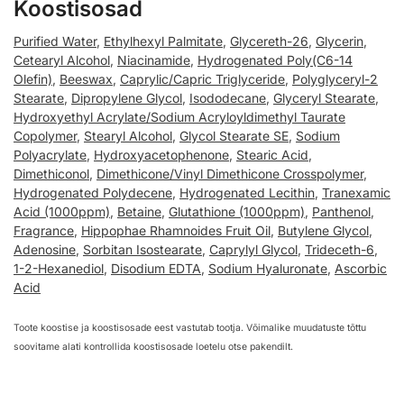
Koostisosad
Purified Water
,
Ethylhexyl Palmitate
,
Glycereth-26
,
Glycerin
,
Cetearyl Alcohol
,
Niacinamide
,
Hydrogenated Poly(C6-14
Olefin)
,
Beeswax
,
Caprylic/Capric Triglyceride
,
Polyglyceryl-2
Stearate
,
Dipropylene Glycol
,
Isododecane
,
Glyceryl Stearate
,
Hydroxyethyl Acrylate/Sodium Acryloyldimethyl Taurate
Copolymer
,
Stearyl Alcohol
,
Glycol Stearate SE
,
Sodium
Polyacrylate
,
Hydroxyacetophenone
,
Stearic Acid
,
Dimethiconol
,
Dimethicone/Vinyl Dimethicone Crosspolymer
,
Hydrogenated Polydecene
,
Hydrogenated Lecithin
,
Tranexamic
Acid (1000ppm)
,
Betaine
,
Glutathione (1000ppm)
,
Panthenol
,
Fragrance
,
Hippophae Rhamnoides Fruit Oil
,
Butylene Glycol
,
Adenosine
,
Sorbitan Isostearate
,
Caprylyl Glycol
,
Trideceth-6
,
1-2-Hexanediol
,
Disodium EDTA
,
Sodium Hyaluronate
,
Ascorbic
Acid
Toote koostise ja koostisosade eest vastutab tootja. Võimalike muudatuste tõttu
soovitame alati kontrollida koostisosade loetelu otse pakendilt.