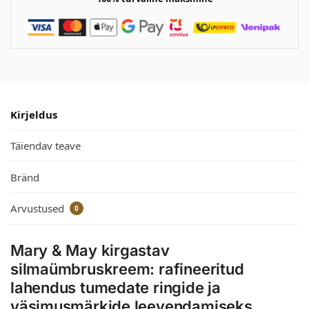
Kirjeldus
Täiendav teave
Bränd
Arvustused
0
Mary & May kirgastav
silmaümbruskreem: rafineeritud
lahendus tumedate ringide ja
väsimusmärkide leevendamiseks