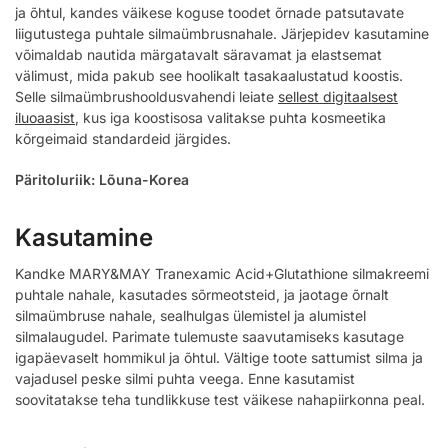
ja õhtul, kandes väikese koguse toodet õrnade patsutavate
liigutustega puhtale silmaümbrusnahale. Järjepidev kasutamine
võimaldab nautida märgatavalt säravamat ja elastsemat
välimust, mida pakub see hoolikalt tasakaalustatud koostis.
Selle silmaümbrushooldusvahendi leiate
sellest digitaalsest
iluoaasist
, kus iga koostisosa valitakse puhta kosmeetika
kõrgeimaid standardeid järgides.
Päritoluriik: Lõuna-Korea
Kasutamine
Kandke MARY&MAY Tranexamic Acid+Glutathione silmakreemi
puhtale nahale, kasutades sõrmeotsteid, ja jaotage õrnalt
silmaümbruse nahale, sealhulgas ülemistel ja alumistel
silmalaugudel. Parimate tulemuste saavutamiseks kasutage
igapäevaselt hommikul ja õhtul. Vältige toote sattumist silma ja
vajadusel peske silmi puhta veega. Enne kasutamist
soovitatakse teha tundlikkuse test väikese nahapiirkonna peal.