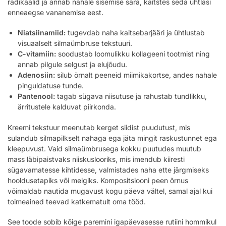
radikaalid ja annab nahale sisemise sära, kaitstes seda ühtlasi
enneaegse vananemise eest.
Niatsiinamiid:
tugevdab naha kaitsebarjääri ja ühtlustab
visuaalselt silmaümbruse tekstuuri.
C-vitamiin:
soodustab loomulikku kollageeni tootmist ning
annab pilgule selgust ja elujõudu.
Adenosiin:
silub õrnalt peeneid miimikakortse, andes nahale
pinguldatuse tunde.
Pantenool:
tagab sügava niisutuse ja rahustab tundlikku,
ärritustele kalduvat piirkonda.
Kreemi tekstuur meenutab kerget siidist puudutust, mis
sulandub silmapilkselt nahaga ega jäta mingit raskustunnet ega
kleepuvust. Vaid silmaümbrusega kokku puutudes muutub
mass läbipaistvaks niiskuslooriks, mis imendub kiiresti
sügavamatesse kihtidesse, valmistades naha ette järgmiseks
hooldusetapiks või meigiks. Kompositsiooni peen õrnus
võimaldab nautida mugavust kogu päeva vältel, samal ajal kui
toimeained teevad katkematult oma tööd.
See toode sobib kõige paremini igapäevasesse rutiini hommikul