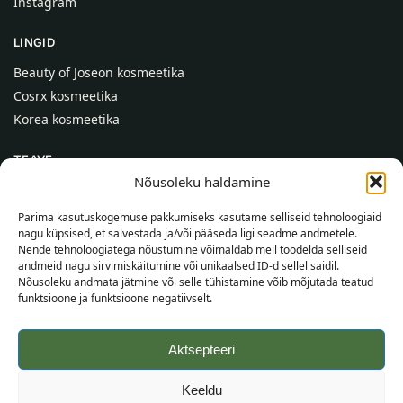
Instagram
LINGID
Beauty of Joseon kosmeetika
Cosrx kosmeetika
Korea kosmeetika
TEAVE
Nõusoleku haldamine
Meist
Kontaktid
Parima kasutuskogemuse pakkumiseks kasutame selliseid tehnoloogiaid
nagu küpsised, et salvestada ja/või pääseda ligi seadme andmetele.
Abi
Nende tehnoloogiatega nõustumine võimaldab meil töödelda selliseid
andmeid nagu sirvimiskäitumine või unikaalsed ID-d sellel saidil.
TEAVE OSTJALE
Nõusoleku andmata jätmine või selle tühistamine võib mõjutada teatud
funktsioone ja funktsioone negatiivselt.
Tarnetingimused
Tingimused
Aktsepteeri
Privaatsuspoliitika
Veebikaart
Keeldu