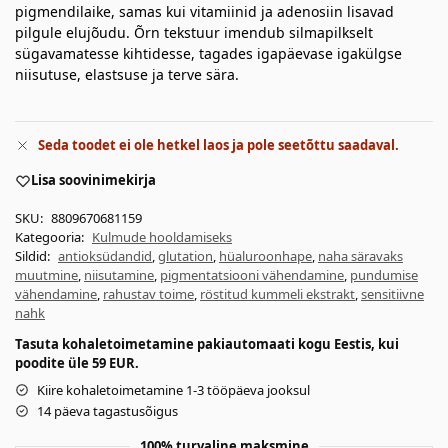
pigmendilaike, samas kui vitamiinid ja adenosiin lisavad
pilgule elujõudu. Õrn tekstuur imendub silmapilkselt
sügavamatesse kihtidesse, tagades igapäevase igakülgse
niisutuse, elastsuse ja terve sära.
Seda toodet ei ole hetkel laos ja pole seetõttu saadaval.
Lisa soovinimekirja
SKU:
8809670681159
Kategooria:
Kulmude hooldamiseks
Sildid:
antioksüdandid
,
glutation
,
hüaluroonhape
,
naha säravaks
muutmine
,
niisutamine
,
pigmentatsiooni vähendamine
,
pundumise
vähendamine
,
rahustav toime
,
röstitud kummeli ekstrakt
,
sensitiivne
nahk
Tasuta kohaletoimetamine pakiautomaati kogu Eestis, kui
poodite üle 59 EUR.
Kiire kohaletoimetamine 1-3 tööpäeva jooksul
14 päeva tagastusõigus
100% turvaline maksmine