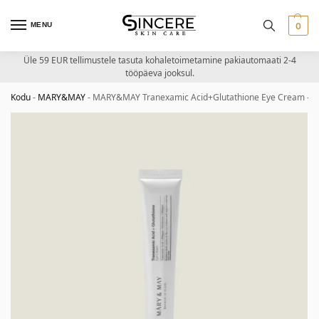
MENU
0
Üle 59 EUR tellimustele tasuta kohaletoimetamine pakiautomaati 2-4
tööpäeva jooksul.
Kodu
-
MARY&MAY
-
MARY&MAY Tranexamic Acid+Glutathione Eye Cream – paa