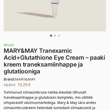
Müük!
MARY&MAY Tranexamic
Acid+Glutathione Eye Cream – paaki
kreem traneksamiinhappe ja
glutatiooniga
Bränd:
MARY&MAY
10,29
€
18,99
€
Tuhmunud silmaümbruse nahka elavdab tõhusalt
traneksaamhappe ja glutatiooni kompleks, mis võitleb
sihipäraselt väsimusmärkidega. Mary & May sära andev
silmaümbruskreem helendab tumedaid silmaaluseid ja