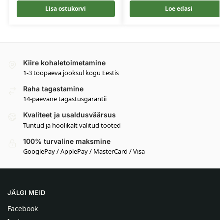
Lisa ostukorvi
Loe edasi
Kiire kohaletoimetamine
1-3 tööpäeva jooksul kogu Eestis
Raha tagastamine
14-päevane tagastusgarantii
Kvaliteet ja usaldusväärsus
Tuntud ja hoolikalt valitud tooted
100% turvaline maksmine
GooglePay / ApplePay / MasterCard / Visa
JÄLGI MEID
Facebook